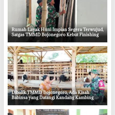
‎Rumah Layak Huni Impian Segera Terwujud,
Satgas TMMD Bojonegoro Kebut Finishing
‎Dibalik TMMD Bojonegoro, Ada Kisah
Babinsa yang Datangi Kandang Kambing
Demi Dengar Keluh Warga