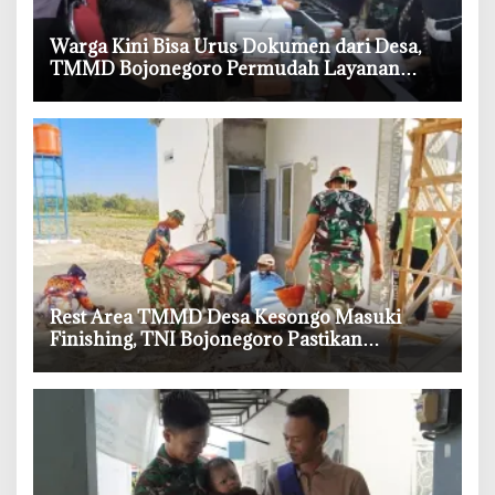
‎Warga Kini Bisa Urus Dokumen dari Desa,
TMMD Bojonegoro Permudah Layanan
Adminduk
‎Rest Area TMMD Desa Kesongo Masuki
Finishing, TNI Bojonegoro Pastikan
Bangunan Kokoh dan Nyaman