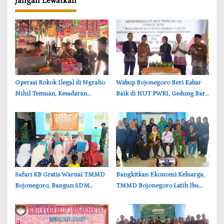
Jangan Lewatkan
‎Operasi Rokok Ilegal di Ngraho
‎Wabup Bojonegoro Beri Kabar
Nihil Temuan, Kesadaran
Baik di HUT PWRI, Gedung Baru
Pedagang Bojonegoro
Segera Dibangun
Meningkat
‎Safari KB Gratis Warnai TMMD
‎Bangkitkan Ekonomi Keluarga,
Bojonegoro, Bangun SDM
TMMD Bojonegoro Latih Ibu
Berkualitas dari Keluarga
PKK Ciptakan Produk UMKM
Unggulan