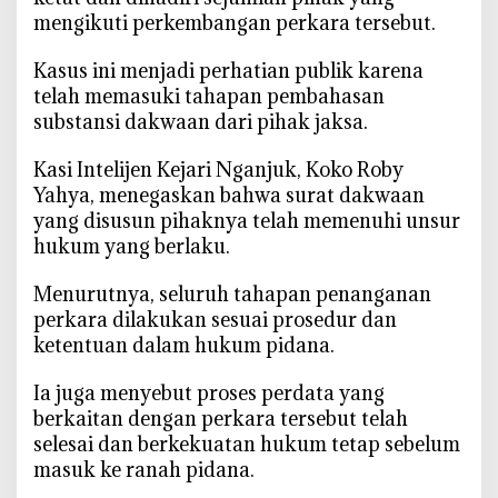
mengikuti perkembangan perkara tersebut.
n
j
‎Kasus ini menjadi perhatian publik karena
u
telah memasuki tahapan pembahasan
k
substansi dakwaan dari pihak jaksa.
M
e
‎Kasi Intelijen Kejari Nganjuk, Koko Roby
m
Yahya, menegaskan bahwa surat dakwaan
a
yang disusun pihaknya telah memenuhi unsur
n
hukum yang berlaku.
a
s
‎Menurutnya, seluruh tahapan penanganan
,
perkara dilakukan sesuai prosedur dan
J
a
ketentuan dalam hukum pidana.
k
‎Ia juga menyebut proses perdata yang
s
a
berkaitan dengan perkara tersebut telah
T
selesai dan berkekuatan hukum tetap sebelum
e
masuk ke ranah pidana.
g