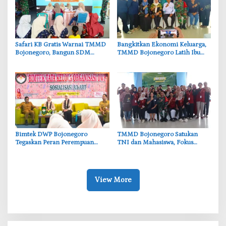
‎Safari KB Gratis Warnai TMMD
‎Bangkitkan Ekonomi Keluarga,
Bojonegoro, Bangun SDM
TMMD Bojonegoro Latih Ibu
Berkualitas dari Keluarga
PKK Ciptakan Produk UMKM
Unggulan
‎Bimtek DWP Bojonegoro
‎TMMD Bojonegoro Satukan
Tegaskan Peran Perempuan
TNI dan Mahasiswa, Fokus
dalam Mendukung
Bangun Desa dan Karakter
Pembangunan
Generasi Muda
View More