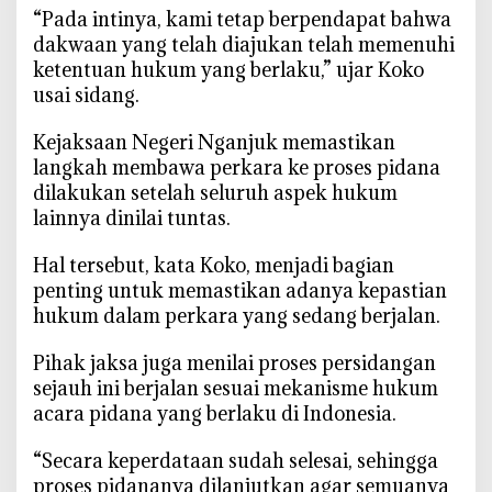
a
‎“Pada intinya, kami tetap berpendapat bahwa
s
dakwaan yang telah diajukan telah memenuhi
k
ketentuan hukum yang berlaku,” ujar Koko
a
usai sidang.
n
D
‎Kejaksaan Negeri Nganjuk memastikan
a
langkah membawa perkara ke proses pidana
k
dilakukan setelah seluruh aspek hukum
w
lainnya dinilai tuntas.
a
a
‎Hal tersebut, kata Koko, menjadi bagian
n
penting untuk memastikan adanya kepastian
S
hukum dalam perkara yang sedang berjalan.
u
d
‎Pihak jaksa juga menilai proses persidangan
a
sejauh ini berjalan sesuai mekanisme hukum
h
acara pidana yang berlaku di Indonesia.
S
a
‎“Secara keperdataan sudah selesai, sehingga
h
proses pidananya dilanjutkan agar semuanya