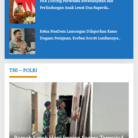
‎PKB Dorong Pariwisata Berkelanjutan dan
Perlindungan Anak Lewat Dua Raperda
Bojonegoro
‎Ketua NasDem Lamongan Dilaporkan Kasus
Dugaan Penipuan, Korban Soroti Lambannya
Penanganan Polisi
TNI – POLRI
‎Rumah Layak Huni Impian Segera Terwujud,