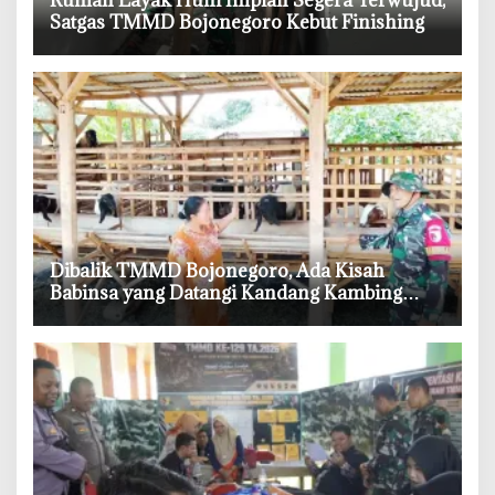
Satgas TMMD Bojonegoro Kebut Finishing
‎Dibalik TMMD Bojonegoro, Ada Kisah
Babinsa yang Datangi Kandang Kambing
Demi Dengar Keluh Warga