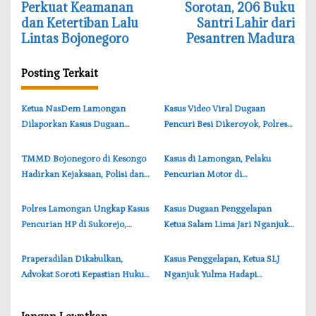
v
Perkuat Keamanan
Sorotan, 206 Buku
i
dan Ketertiban Lalu
Santri Lahir dari
Lintas Bojonegoro
Pesantren Madura
g
a
Posting Terkait
s
i
‎Ketua NasDem Lamongan
‎Kasus Video Viral Dugaan
p
Dilaporkan Kasus Dugaan
Pencuri Besi Dikeroyok, Polres
o
Penipuan, Korban Soroti
Lamongan Tegaskan Semua
s
Lambannya Penanganan Polisi
Pihak Diproses Hukum
‎TMMD Bojonegoro di Kesongo
Kasus di Lamongan, Pelaku
Hadirkan Kejaksaan, Polisi dan
Pencurian Motor di
DPRD, Warga Dibekali Literasi
Kedungpring Ternyata Pegawai
Hukum
Warkop
‎Polres Lamongan Ungkap Kasus
‎Kasus Dugaan Penggelapan
Pencurian HP di Sukorejo,
Ketua Salam Lima Jari Nganjuk
Pelaku Ditangkap Beserta
Masuki Tahap Pledoi, JPU
Barang Bukti
Siapkan Replika
‎Praperadilan Dikabulkan,
‎Kasus Penggelapan, Ketua SLJ
Advokat Soroti Kepastian Hukum
Nganjuk Yulma Hadapi
dan Kewajiban Pembebasan
Tuntutan Jaksa di PN