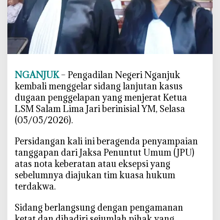
g
g
e
l
a
p
a
NGANJUK
– Pengadilan Negeri Nganjuk
n
kembali menggelar sidang lanjutan kasus
K
dugaan penggelapan yang menjerat Ketua
e
LSM Salam Lima Jari berinisial YM, Selasa
t
(05/05/2026).
u
a
‎Persidangan kali ini beragenda penyampaian
L
tanggapan dari Jaksa Penuntut Umum (JPU)
S
atas nota keberatan atau eksepsi yang
M
sebelumnya diajukan tim kuasa hukum
d
terdakwa.
i
N
‎Sidang berlangsung dengan pengamanan
g
ketat dan dihadiri sejumlah pihak yang
a