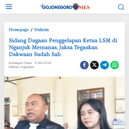
L
e
w
a
t
Homepage
/
Hukrim
i
S
‎Sidang Dugaan Penggelapan Ketua LSM di
k
i
e
Nganjuk Memanas, Jaksa Tegaskan
d
k
Dakwaan Sudah Sah
a
o
n
Bojonegoro Times
8 Mei 2026
n
g
Hukrim
,
Organisasi
t
D
e
u
n
g
a
a
n
P
e
n