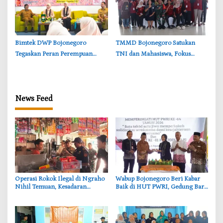
‎Bimtek DWP Bojonegoro
‎TMMD Bojonegoro Satukan
Tegaskan Peran Perempuan
TNI dan Mahasiswa, Fokus
dalam Mendukung
Bangun Desa dan Karakter
Pembangunan
Generasi Muda
News Feed
‎Operasi Rokok Ilegal di Ngraho
‎Wabup Bojonegoro Beri Kabar
Nihil Temuan, Kesadaran
Baik di HUT PWRI, Gedung Baru
Pedagang Bojonegoro
Segera Dibangun
Meningkat