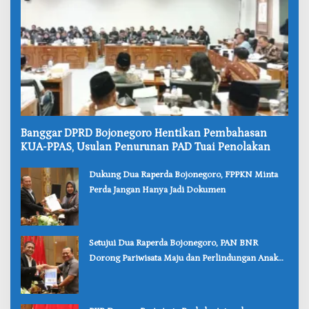
‎Banggar DPRD Bojonegoro Hentikan Pembahasan
KUA-PPAS, Usulan Penurunan PAD Tuai Penolakan
‎Dukung Dua Raperda Bojonegoro, FPPKN Minta
Perda Jangan Hanya Jadi Dokumen
‎Setujui Dua Raperda Bojonegoro, PAN BNR
Dorong Pariwisata Maju dan Perlindungan Anak
Lebih Kuat