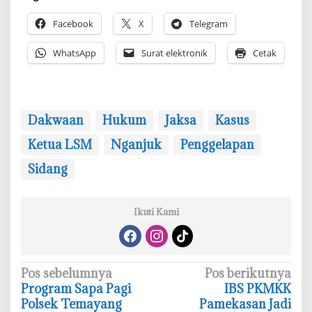
Facebook
X
Telegram
WhatsApp
Surat elektronik
Cetak
Dakwaan
Hukum
Jaksa
Kasus
Ketua LSM
Nganjuk
Penggelapan
Sidang
Ikuti Kami
N
Pos sebelumnya
Pos berikutnya
‎Program Sapa Pagi
‎IBS PKMKK
a
Polsek Temayang
Pamekasan Jadi