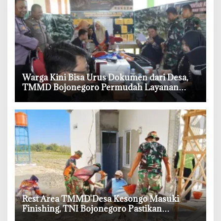
‎Warga Kini Bisa Urus Dokumen dari Desa,
TMMD Bojonegoro Permudah Layanan
Adminduk
‎Rest Area TMMD Desa Kesongo Masuki
Finishing, TNI Bojonegoro Pastikan
Bangunan Kokoh dan Nyaman