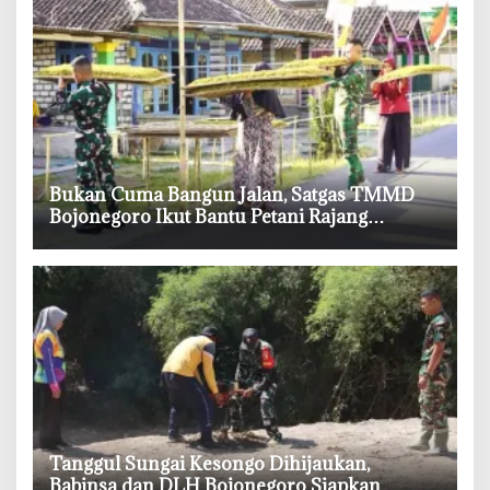
‎Bukan Cuma Bangun Jalan, Satgas TMMD
Bojonegoro Ikut Bantu Petani Rajang
Tembakau
‎Tanggul Sungai Kesongo Dihijaukan,
Babinsa dan DLH Bojonegoro Siapkan