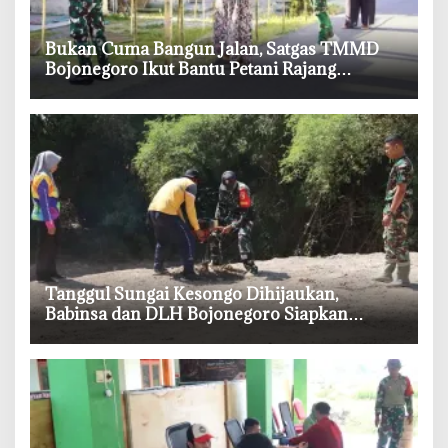
‎Bukan Cuma Bangun Jalan, Satgas TMMD
Bojonegoro Ikut Bantu Petani Rajang
Tembakau
‎Tanggul Sungai Kesongo Dihijaukan,
Babinsa dan DLH Bojonegoro Siapkan
Benteng Alami