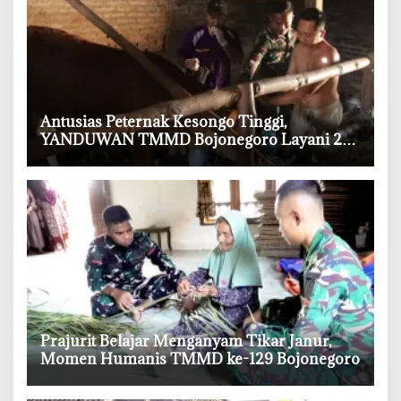
‎Antusias Peternak Kesongo Tinggi,
YANDUWAN TMMD Bojonegoro Layani 278
Ternak
‎Prajurit Belajar Menganyam Tikar Janur,
Momen Humanis TMMD ke-129 Bojonegoro