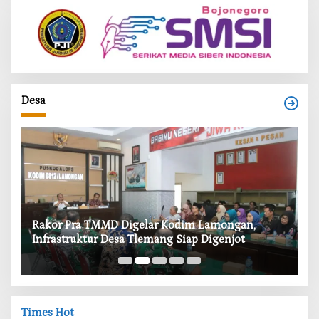
Desa
‎Rakor Pra TMMD Digelar Kodim Lamongan,
‎T
Infrastruktur Desa Tlemang Siap Digenjot
W
Times Hot