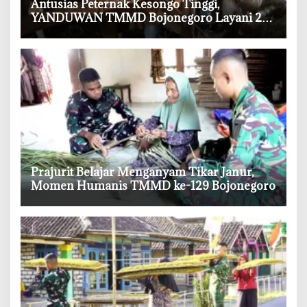
‎Antusias Peternak Kesongo Tinggi,
YANDUWAN TMMD Bojonegoro Layani 278
Ternak
‎Prajurit Belajar Menganyam Tikar Janur,
Momen Humanis TMMD ke-129 Bojonegoro