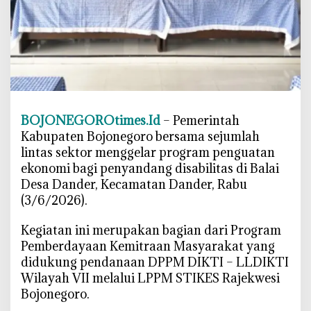
r
o
K
a
w
a
l
BOJONEGOROtimes.Id
– Pemerintah
P
Kabupaten Bojonegoro bersama sejumlah
e
lintas sektor menggelar program penguatan
m
ekonomi bagi penyandang disabilitas di Balai
b
Desa Dander, Kecamatan Dander, Rabu
e
r
(3/6/2026).
d
‎Kegiatan ini merupakan bagian dari Program
a
y
Pemberdayaan Kemitraan Masyarakat yang
a
didukung pendanaan DPPM DIKTI – LLDIKTI
a
Wilayah VII melalui LPPM STIKES Rajekwesi
n
Bojonegoro.
U