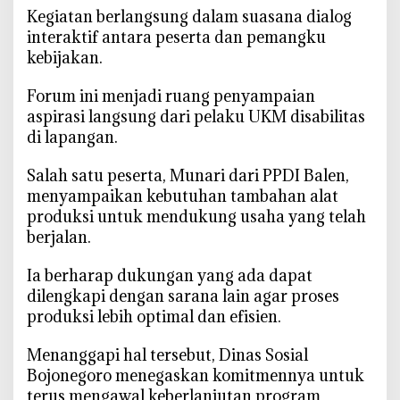
s
‎Kegiatan berlangsung dalam suasana dialog
I
interaktif antara peserta dan pemangku
n
kebijakan.
o
v
‎Forum ini menjadi ruang penyampaian
a
aspirasi langsung dari pelaku UKM disabilitas
s
di lapangan.
i
H
‎Salah satu peserta, Munari dari PPDI Balen,
e
menyampaikan kebutuhan tambahan alat
r
produksi untuk mendukung usaha yang telah
b
berjalan.
a
l
‎Ia berharap dukungan yang ada dapat
dilengkapi dengan sarana lain agar proses
produksi lebih optimal dan efisien.
‎Menanggapi hal tersebut, Dinas Sosial
Bojonegoro menegaskan komitmennya untuk
terus mengawal keberlanjutan program