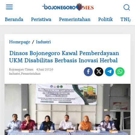
L
e
w
Beranda
Peristiwa
Pemerintahan
Politik
TNI/P
a
t
i
Homepage
/
Industri
k
D
e
‎Dinsos Bojonegoro Kawal Pemberdayaan
i
k
UKM Disabilitas Berbasis Inovasi Herbal
n
o
s
n
Bojonegoro Times
4 Juni 2026
Industri
,
Pemerintahan
o
t
s
e
B
n
o
j
o
n
e
g
o