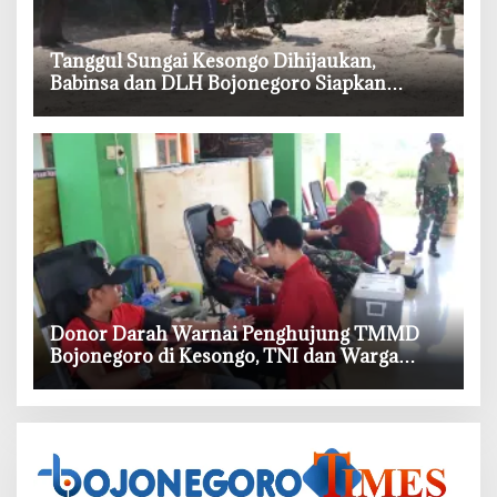
‎Tanggul Sungai Kesongo Dihijaukan,
Babinsa dan DLH Bojonegoro Siapkan
Benteng Alami
‎Donor Darah Warnai Penghujung TMMD
Bojonegoro di Kesongo, TNI dan Warga
Bergerak untuk Kemanusiaan