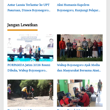
‎Antar Lansia Terlantar ke UPT
‎Aksi Humanis Kapolres
Pasuruan, Dinsos Bojonegoro
Bojonegoro, Kunjungi Pelajar
Jamin Hidup Lebih Layak
Disabilitas di Trucuk
Jangan Lewatkan
‎PORPAMDA Jatim 2026 Resmi
Wabup Bojonegoro Ajak Media
Dibuka, Wabup Bojonegoro
dan Masyarakat Bersama Atasi
Tekankan Pentingnya Akses Air
Persoalan Sosial
Bersih