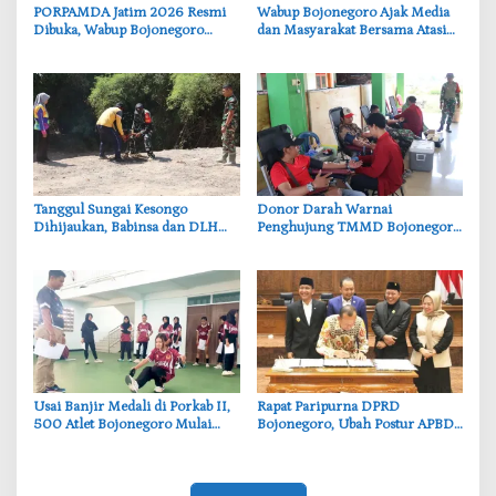
‎PORPAMDA Jatim 2026 Resmi
Wabup Bojonegoro Ajak Media
Dibuka, Wabup Bojonegoro
dan Masyarakat Bersama Atasi
Tekankan Pentingnya Akses Air
Persoalan Sosial
Bersih
‎Tanggul Sungai Kesongo
‎Donor Darah Warnai
Dihijaukan, Babinsa dan DLH
Penghujung TMMD Bojonegoro
Bojonegoro Siapkan Benteng
di Kesongo, TNI dan Warga
Alami
Bergerak untuk Kemanusiaan
‎Usai Banjir Medali di Porkab II,
‎Rapat Paripurna DPRD
500 Atlet Bojonegoro Mulai
Bojonegoro, Ubah Postur APBD
Dibidik untuk Porprov Jatim
2026: Belanja Daerah Kini
Rp6,250 Triliun