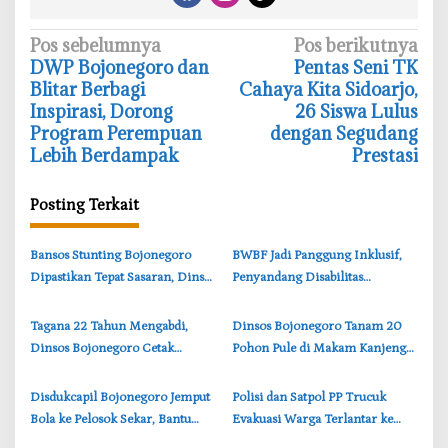
N
Pos sebelumnya
Pos berikutnya
‎DWP Bojonegoro dan
‎Pentas Seni TK
a
Blitar Berbagi
Cahaya Kita Sidoarjo,
v
Inspirasi, Dorong
26 Siswa Lulus
i
Program Perempuan
dengan Segudang
Lebih Berdampak
Prestasi
g
a
Posting Terkait
s
i
‎Bansos Stunting Bojonegoro
BWBF Jadi Panggung Inklusif,
p
Dipastikan Tepat Sasaran, Dinsos
Penyandang Disabilitas
o
Bojonegoro Perketat Verifikasi
Bojonegoro Tunjukkan Karya
s
Data
Terbaik
‎Tagana 22 Tahun Mengabdi,
‎Dinsos Bojonegoro Tanam 20
Dinsos Bojonegoro Cetak
Pohon Pule di Makam Kanjeng
Relawan Muda Tangguh Lewat
Soemantri
Pelatihan Dasar
‎Disdukcapil Bojonegoro Jemput
‎Polisi dan Satpol PP Trucuk
Bola ke Pelosok Sekar, Bantu
Evakuasi Warga Terlantar ke
Perekaman KTP-el Disabilitas
Shelter Dinsos Bojonegoro