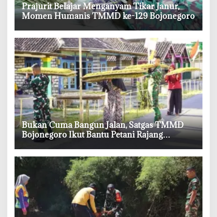
‎Prajurit Belajar Menganyam Tikar Janur,
Momen Humanis TMMD ke-129 Bojonegoro
‎Bukan Cuma Bangun Jalan, Satgas TMMD
Bojonegoro Ikut Bantu Petani Rajang
Tembakau