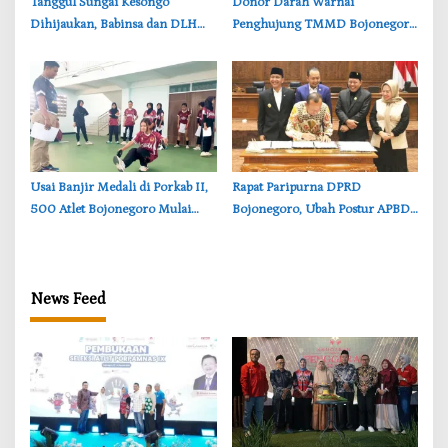
‎Tanggul Sungai Kesongo
‎Donor Darah Warnai
Dihijaukan, Babinsa dan DLH
Penghujung TMMD Bojonegoro
Bojonegoro Siapkan Benteng
di Kesongo, TNI dan Warga
Alami
Bergerak untuk Kemanusiaan
‎Usai Banjir Medali di Porkab II,
‎Rapat Paripurna DPRD
500 Atlet Bojonegoro Mulai
Bojonegoro, Ubah Postur APBD
Dibidik untuk Porprov Jatim
2026: Belanja Daerah Kini
Rp6,250 Triliun
News Feed