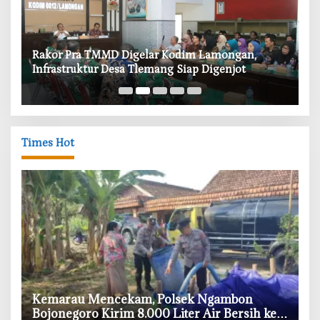
‎Rakor Pra TMMD Digelar Kodim Lamongan,
‎T
Infrastruktur Desa Tlemang Siap Digenjot
W
Times Hot
‎Kemarau Mencekam, Polsek Ngambon
Bojonegoro Kirim 8.000 Liter Air Bersih ke