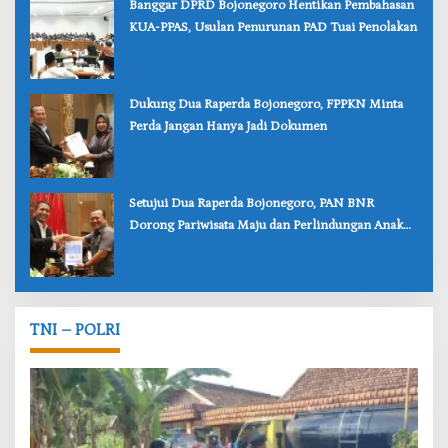
‎Banggar DPRD Bojonegoro Hentikan Pembahasan
KUA-PPAS, Usulan Penurunan PAD Tuai Penolakan
‎Dukung Dua Raperda Bojonegoro, FPPKN Minta
Perda Jangan Hanya Jadi Dokumen
‎Setujui Dua Raperda Bojonegoro, PAN BNR
Dorong Pariwisata Maju dan Perlindungan Anak
Lebih Kuat
TNI – POLRI