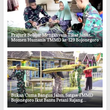
‎Prajurit Belajar Menganyam Tikar Janur,
Momen Humanis TMMD ke-129 Bojonegoro
‎Bukan Cuma Bangun Jalan, Satgas TMMD
Bojonegoro Ikut Bantu Petani Rajang
Tembakau