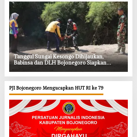
‎Tanggul Sungai Kesongo Dihijaukan,
Babinsa dan DLH Bojonegoro Siapkan
Benteng Alami
PJI Bojonegoro Mengucapkan HUT RI ke 79