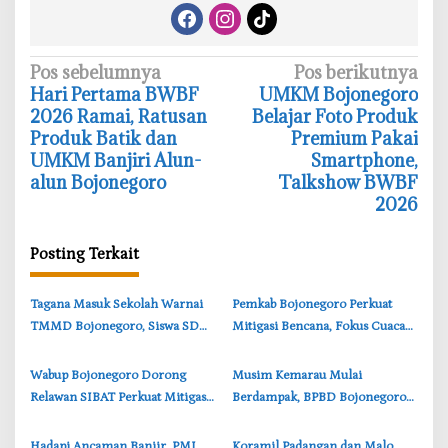
N
Pos sebelumnya
Pos berikutnya
‎Hari Pertama BWBF
‎UMKM Bojonegoro
a
2026 Ramai, Ratusan
Belajar Foto Produk
v
Produk Batik dan
Premium Pakai
i
UMKM Banjiri Alun-
Smartphone,
alun Bojonegoro
Talkshow BWBF
g
2026
a
s
Posting Terkait
i
p
‎Tagana Masuk Sekolah Warnai
‎Pemkab Bojonegoro Perkuat
o
TMMD Bojonegoro, Siswa SD
Mitigasi Bencana, Fokus Cuaca
s
Belajar Mitigasi Bencana
Ekstrem dan Sesar Kendeng
‎Wabup Bojonegoro Dorong
‎Musim Kemarau Mulai
Relawan SIBAT Perkuat Mitigasi
Berdampak, BPBD Bojonegoro
Bencana di DAS Bengawan Solo
Distribusikan Bantuan Air
Bersih
‎Hadapi Ancaman Banjir, PMI
‎Koramil Padangan dan Malo