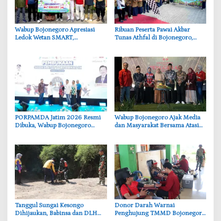
‎Wabup Bojonegoro Apresiasi
‎Ribuan Peserta Pawai Akbar
Ledok Wetan SMART,
Tunas Athfal di Bojonegoro,
Pendidikan Akademik dan Religi
Cantika Wahono Tekankan Hak
Bersinergi
Anak
‎PORPAMDA Jatim 2026 Resmi
Wabup Bojonegoro Ajak Media
Dibuka, Wabup Bojonegoro
dan Masyarakat Bersama Atasi
Tekankan Pentingnya Akses Air
Persoalan Sosial
Bersih
‎Tanggul Sungai Kesongo
‎Donor Darah Warnai
Dihijaukan, Babinsa dan DLH
Penghujung TMMD Bojonegoro