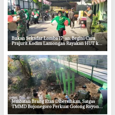
‎Bukan Sekadar Lomba 17-an, Begini Cara
Prajurit Kodim Lamongan Rayakan HUT ke-
81 RI
‎Jembatan Brang Etan Dibersihkan, Satgas
TMMD Bojonegoro Perkuat Gotong Royong
Warga