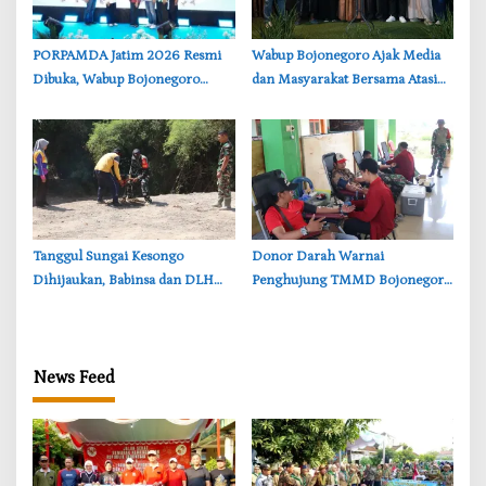
‎PORPAMDA Jatim 2026 Resmi
Wabup Bojonegoro Ajak Media
Dibuka, Wabup Bojonegoro
dan Masyarakat Bersama Atasi
Tekankan Pentingnya Akses Air
Persoalan Sosial
Bersih
‎Tanggul Sungai Kesongo
‎Donor Darah Warnai
Dihijaukan, Babinsa dan DLH
Penghujung TMMD Bojonegoro
Bojonegoro Siapkan Benteng
di Kesongo, TNI dan Warga
Alami
Bergerak untuk Kemanusiaan
News Feed