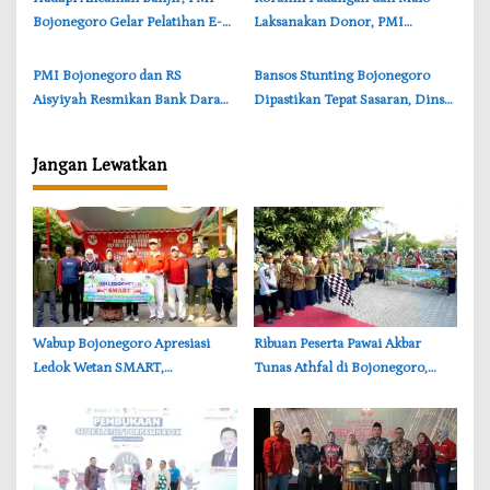
Bojonegoro Gelar Pelatihan E-
Laksanakan Donor, PMI
VCA di Dua Desa Rawan
Bojonegoro Terima 46 Kantong
Darah
‎PMI Bojonegoro dan RS
‎Bansos Stunting Bojonegoro
Aisyiyah Resmikan Bank Darah,
Dipastikan Tepat Sasaran, Dinsos
Pasien Kini Lebih Cepat
Bojonegoro Perketat Verifikasi
Terlayani
Data
Jangan Lewatkan
‎Wabup Bojonegoro Apresiasi
‎Ribuan Peserta Pawai Akbar
Ledok Wetan SMART,
Tunas Athfal di Bojonegoro,
Pendidikan Akademik dan Religi
Cantika Wahono Tekankan Hak
Bersinergi
Anak