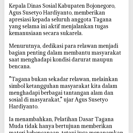
n
‎Kepala Dinas Sosial Kabupaten Bojonegoro,
g
Agus Susetyo Hardiyanto, memberikan
g
apresiasi kepada seluruh anggota Tagana
u
yang selama ini aktif menjalankan tugas
h
kemanusiaan secara sukarela.
L
e
‎Menurutnya, dedikasi para relawan menjadi
w
bagian penting dalam membantu masyarakat
a
saat menghadapi kondisi darurat maupun
t
bencana.
P
e
‎”Tagana bukan sekadar relawan, melainkan
l
simbol ketangguhan masyarakat kita dalam
a
menghadapi berbagai tantangan alam dan
t
sosial di masyarakat,” ujar Agus Susetyo
i
Hardiyanto.
h
a
‎Ia menambahkan, Pelatihan Dasar Tagana
n
Muda tidak hanya bertujuan memberikan
D
materi kebencanaan, tetapi juga menanamkan