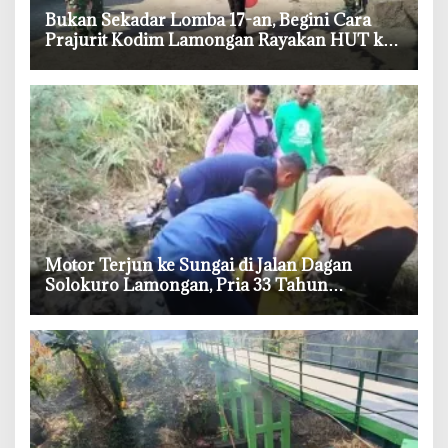
‎Bukan Sekadar Lomba 17-an, Begini Cara
Prajurit Kodim Lamongan Rayakan HUT ke-
81 RI
‎Motor Terjun ke Sungai di Jalan Dagan
Solokuro Lamongan, Pria 33 Tahun
Meninggal