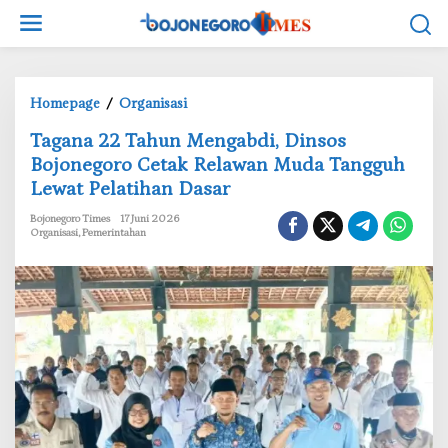
L
e
w
a
t
Homepage
/
Organisasi
i
T
‎Tagana 22 Tahun Mengabdi, Dinsos
k
a
e
Bojonegoro Cetak Relawan Muda Tangguh
g
k
Lewat Pelatihan Dasar
a
o
n
Bojonegoro Times
17 Juni 2026
n
a
Organisasi
,
Pemerintahan
t
2
e
2
n
T
a
h
u
n
M
e