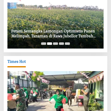
i
Petani Semangka Lamongan Optimistis Panen
‎
Melimpah, Tanaman di Rawa Jubellor Tumbuh
In
Subur
Times Hot