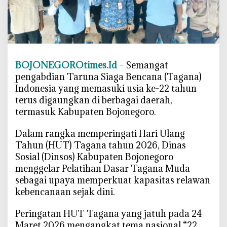
n
g
a
b
d
i
BOJONEGOROtimes.Id
– Semangat
,
pengabdian Taruna Siaga Bencana (Tagana)
D
Indonesia yang memasuki usia ke-22 tahun
i
terus digaungkan di berbagai daerah,
n
termasuk Kabupaten Bojonegoro.
s
o
‎Dalam rangka memperingati Hari Ulang
s
Tahun (HUT) Tagana tahun 2026, Dinas
B
Sosial (Dinsos) Kabupaten Bojonegoro
o
menggelar Pelatihan Dasar Tagana Muda
j
sebagai upaya memperkuat kapasitas relawan
o
kebencanaan sejak dini.
n
e
‎Peringatan HUT Tagana yang jatuh pada 24
g
Maret 2026 mengangkat tema nasional “22
o