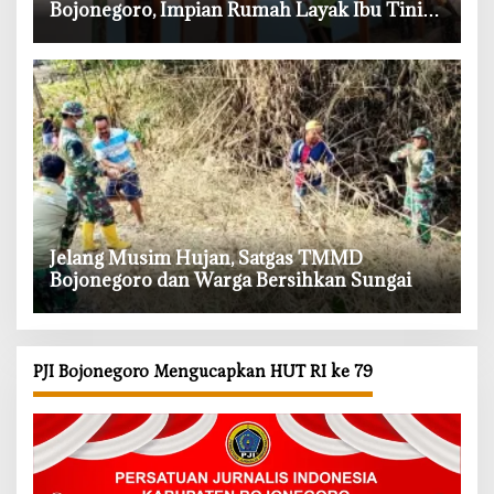
Bojonegoro, Impian Rumah Layak Ibu Tini
Makin Dekat
‎Jelang Musim Hujan, Satgas TMMD
Bojonegoro dan Warga Bersihkan Sungai
PJI Bojonegoro Mengucapkan HUT RI ke 79