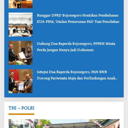
‎Banggar DPRD Bojonegoro Hentikan Pembahasan
KUA-PPAS, Usulan Penurunan PAD Tuai Penolakan
‎Dukung Dua Raperda Bojonegoro, FPPKN Minta
Perda Jangan Hanya Jadi Dokumen
‎Setujui Dua Raperda Bojonegoro, PAN BNR
Dorong Pariwisata Maju dan Perlindungan Anak
Lebih Kuat
TNI – POLRI