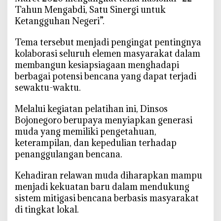
Tahun Mengabdi, Satu Sinergi untuk
r
Ketangguhan Negeri”.
o
C
‎Tema tersebut menjadi pengingat pentingnya
e
kolaborasi seluruh elemen masyarakat dalam
t
membangun kesiapsiagaan menghadapi
a
berbagai potensi bencana yang dapat terjadi
k
sewaktu-waktu.
R
e
‎Melalui kegiatan pelatihan ini, Dinsos
l
Bojonegoro berupaya menyiapkan generasi
a
w
muda yang memiliki pengetahuan,
a
keterampilan, dan kepedulian terhadap
n
penanggulangan bencana.
M
u
‎Kehadiran relawan muda diharapkan mampu
d
menjadi kekuatan baru dalam mendukung
a
sistem mitigasi bencana berbasis masyarakat
T
di tingkat lokal.
a