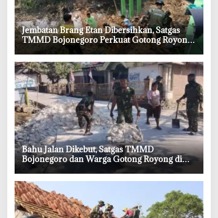
‎Jembatan Brang Etan Dibersihkan, Satgas
TMMD Bojonegoro Perkuat Gotong Royong
Warga
‎Bahu Jalan Dikebut, Satgas TMMD
Bojonegoro dan Warga Gotong Royong di
Tengah Terik