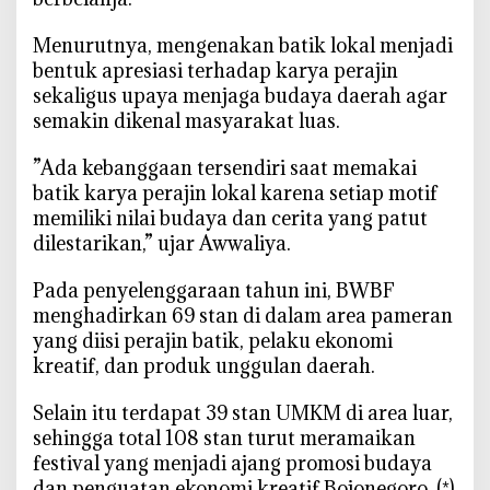
i
r
‎Menurutnya, mengenakan batik lokal menjadi
i
bentuk apresiasi terhadap karya perajin
A
sekaligus upaya menjaga budaya daerah agar
l
semakin dikenal masyarakat luas.
u
n
‎‎”Ada kebanggaan tersendiri saat memakai
-
batik karya perajin lokal karena setiap motif
a
memiliki nilai budaya dan cerita yang patut
l
dilestarikan,” ujar Awwaliya.
u
n
‎Pada penyelenggaraan tahun ini, BWBF
B
menghadirkan 69 stan di dalam area pameran
o
yang diisi perajin batik, pelaku ekonomi
j
kreatif, dan produk unggulan daerah.
o
n
‎Selain itu terdapat 39 stan UMKM di area luar,
e
sehingga total 108 stan turut meramaikan
g
festival yang menjadi ajang promosi budaya
o
dan penguatan ekonomi kreatif Bojonegoro. (*)
r