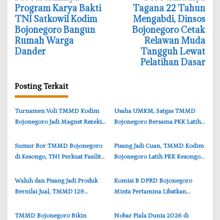
‎Program Karya Bakti
‎Tagana 22 Tahun
a
TNI Satkowil Kodim
Mengabdi, Dinsos
v
Bojonegoro Bangun
Bojonegoro Cetak
i
Rumah Warga
Relawan Muda
Dander
Tangguh Lewat
g
Pelatihan Dasar
a
s
Posting Terkait
i
p
‎Turnamen Voli TMMD Kodim
‎Usaha UMKM, Satgas TMMD
o
Bojonegoro Jadi Magnet Rezeki,
Bojonegoro Bersama PKK Latih
s
UMKM Desa Kesongo
Warga Kesongo Bikin Roti
Kebanjiran Pembeli
‎Sumur Bor TMMD Bojonegoro
‎Pisang Jadi Cuan, TMMD Kodim
di Kesongo, TNI Perkuat Fasilitas
Bojonegoro Latih PKK Kesongo
Rest Area dan Ekonomi Warga
Jadi Pelaku UMKM
‎Waluh dan Pisang Jadi Produk
Komisi B DPRD Bojonegoro
Bernilai Jual, TMMD 129
Minta Pertamina Libatkan
Bojonegoro Buka Peluang Usaha
UMKM dan BUMD dalam
Baru
Proyek Migas Banyugeni
‎TMMD Bojonegoro Bikin
‎Nobar Piala Dunia 2026 di