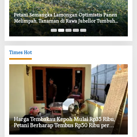
i
Petani Semangka Lamongan Optimistis Panen
‎
Melimpah, Tanaman di Rawa Jubellor Tumbuh
In
Subur
Times Hot
Harga Tembakau Kepoh Mulai Rp35 Ribu,
Petani Berharap Tembus Rp50 Ribu per
Kilogram