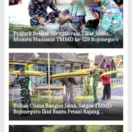
‎Prajurit Belajar Menganyam Tikar Janur,
Momen Humanis TMMD ke-129 Bojonegoro
‎Bukan Cuma Bangun Jalan, Satgas TMMD
Bojonegoro Ikut Bantu Petani Rajang
Tembakau