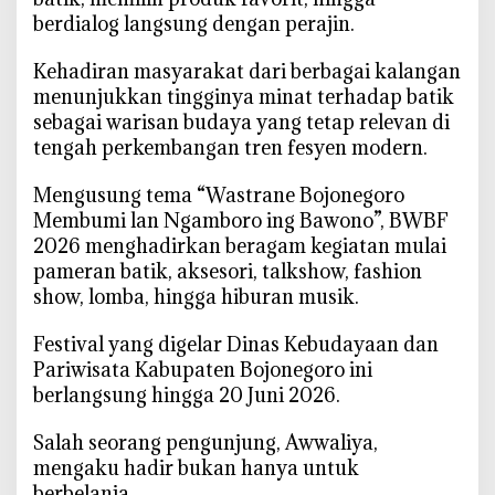
o
berdialog langsung dengan perajin.
d
u
‎Kehadiran masyarakat dari berbagai kalangan
k
menunjukkan tingginya minat terhadap batik
B
sebagai warisan budaya yang tetap relevan di
a
tengah perkembangan tren fesyen modern.
t
i
‎Mengusung tema “Wastrane Bojonegoro
k
Membumi lan Ngamboro ing Bawono”, BWBF
d
2026 menghadirkan beragam kegiatan mulai
a
pameran batik, aksesori, talkshow, fashion
n
show, lomba, hingga hiburan musik.
U
M
‎Festival yang digelar Dinas Kebudayaan dan
K
Pariwisata Kabupaten Bojonegoro ini
M
berlangsung hingga 20 Juni 2026.
B
a
‎Salah seorang pengunjung, Awwaliya,
n
mengaku hadir bukan hanya untuk
j
berbelanja.