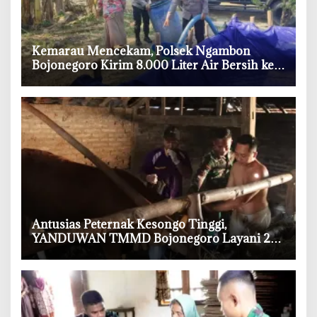
‎Kemarau Mencekam, Polsek Ngambon
Bojonegoro Kirim 8.000 Liter Air Bersih ke
Warga Bondol
‎Antusias Peternak Kesongo Tinggi,
YANDUWAN TMMD Bojonegoro Layani 278
Ternak