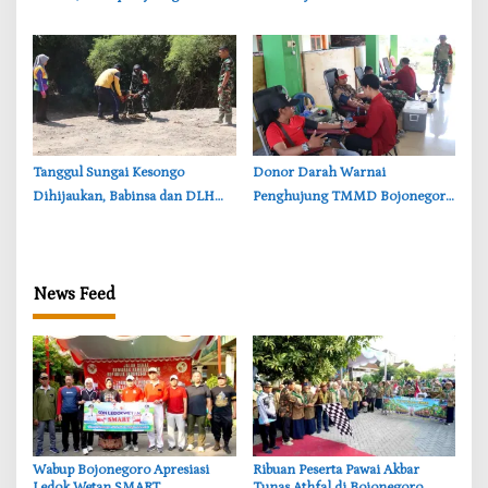
Tekankan Pentingnya Akses Air
Persoalan Sosial
Bersih
‎Tanggul Sungai Kesongo
‎Donor Darah Warnai
Dihijaukan, Babinsa dan DLH
Penghujung TMMD Bojonegoro
Bojonegoro Siapkan Benteng
di Kesongo, TNI dan Warga
Alami
Bergerak untuk Kemanusiaan
News Feed
‎Wabup Bojonegoro Apresiasi
‎Ribuan Peserta Pawai Akbar
Ledok Wetan SMART,
Tunas Athfal di Bojonegoro,