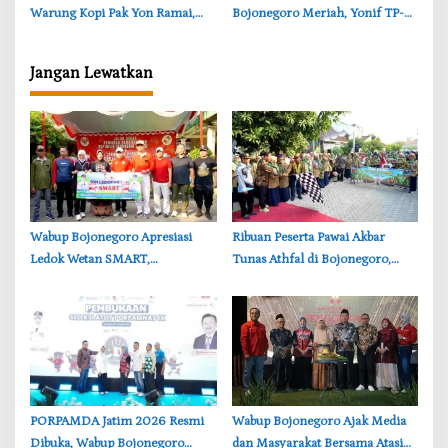
Warung Kopi Pak Yon Ramai,
Bojonegoro Meriah, Yonif TP-
UMKM Desa Kesongo Ikut
885 Dukung UMKM dan
Panen Rezeki
Kebersamaan
Jangan Lewatkan
‎Wabup Bojonegoro Apresiasi
‎Ribuan Peserta Pawai Akbar
Ledok Wetan SMART,
Tunas Athfal di Bojonegoro,
Pendidikan Akademik dan Religi
Cantika Wahono Tekankan Hak
Bersinergi
Anak
‎PORPAMDA Jatim 2026 Resmi
Wabup Bojonegoro Ajak Media
Dibuka, Wabup Bojonegoro
dan Masyarakat Bersama Atasi