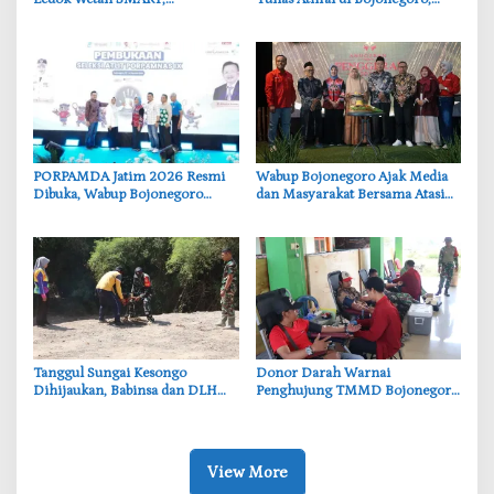
Pendidikan Akademik dan Religi
Cantika Wahono Tekankan Hak
Bersinergi
Anak
‎PORPAMDA Jatim 2026 Resmi
Wabup Bojonegoro Ajak Media
Dibuka, Wabup Bojonegoro
dan Masyarakat Bersama Atasi
Tekankan Pentingnya Akses Air
Persoalan Sosial
Bersih
‎Tanggul Sungai Kesongo
‎Donor Darah Warnai
Dihijaukan, Babinsa dan DLH
Penghujung TMMD Bojonegoro
Bojonegoro Siapkan Benteng
di Kesongo, TNI dan Warga
Alami
Bergerak untuk Kemanusiaan
View More