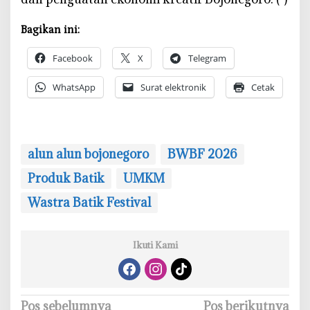
o
Bagikan ini:
Facebook
X
Telegram
WhatsApp
Surat elektronik
Cetak
alun alun bojonegoro
BWBF 2026
Produk Batik
UMKM
Wastra Batik Festival
Ikuti Kami
N
Pos sebelumnya
Pos berikutnya