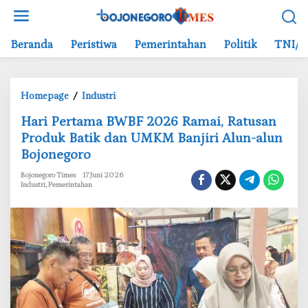
L
e
w
Beranda
Peristiwa
Pemerintahan
Politik
TNI/P
a
t
i
Homepage
/
Industri
k
H
e
‎Hari Pertama BWBF 2026 Ramai, Ratusan
a
k
Produk Batik dan UMKM Banjiri Alun-alun
r
o
Bojonegoro
i
n
P
t
Bojonegoro Times
17 Juni 2026
e
e
Industri
,
Pemerintahan
r
n
t
a
m
a
B
W
B