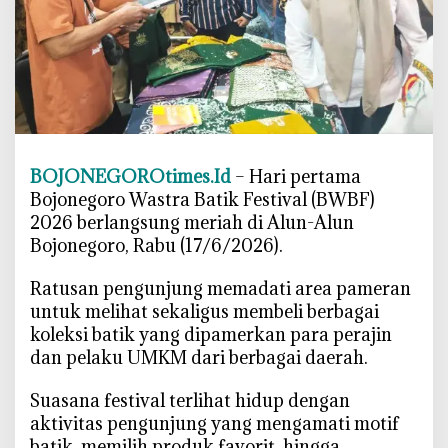
F
2
0
2
6
R
a
BOJONEGOROtimes.Id
– Hari pertama
m
a
Bojonegoro Wastra Batik Festival (BWBF)
i
2026 berlangsung meriah di Alun-Alun
,
Bojonegoro, Rabu (17/6/2026).
R
a
‎Ratusan pengunjung memadati area pameran
t
untuk melihat sekaligus membeli berbagai
u
koleksi batik yang dipamerkan para perajin
s
dan pelaku UMKM dari berbagai daerah.
a
n
‎Suasana festival terlihat hidup dengan
P
aktivitas pengunjung yang mengamati motif
r
batik, memilih produk favorit, hingga