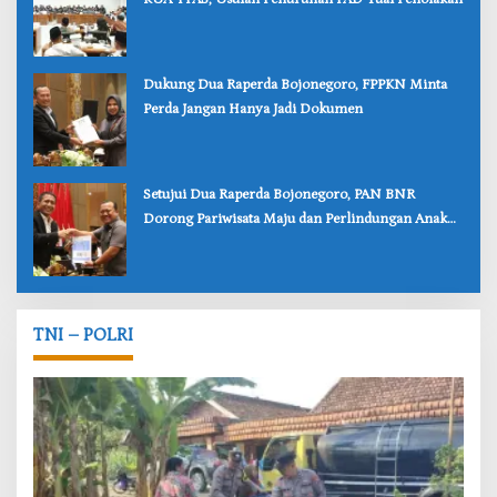
‎Dukung Dua Raperda Bojonegoro, FPPKN Minta
Perda Jangan Hanya Jadi Dokumen
‎Setujui Dua Raperda Bojonegoro, PAN BNR
Dorong Pariwisata Maju dan Perlindungan Anak
Lebih Kuat
TNI – POLRI