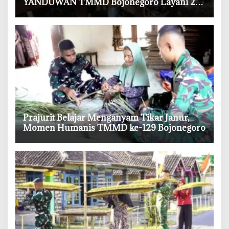
YANDUWAN TMMD Bojonegoro Layani 278
Ternak
‎Prajurit Belajar Menganyam Tikar Janur,
Momen Humanis TMMD ke-129 Bojonegoro