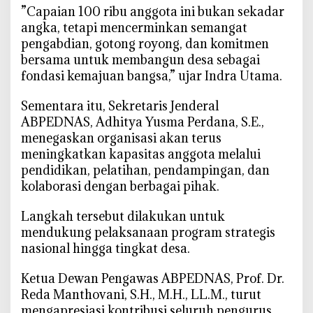
u
‎”Capaian 100 ribu anggota ini bukan sekadar
a
angka, tetapi mencerminkan semangat
n
pengabdian, gotong royong, dan komitmen
D
bersama untuk membangun desa sebagai
e
fondasi kemajuan bangsa,” ujar Indra Utama.
s
a
‎Sementara itu, Sekretaris Jenderal
ABPEDNAS, Adhitya Yusma Perdana, S.E.,
menegaskan organisasi akan terus
meningkatkan kapasitas anggota melalui
pendidikan, pelatihan, pendampingan, dan
kolaborasi dengan berbagai pihak.
‎Langkah tersebut dilakukan untuk
mendukung pelaksanaan program strategis
nasional hingga tingkat desa.
‎Ketua Dewan Pengawas ABPEDNAS, Prof. Dr.
Reda Manthovani, S.H., M.H., LL.M., turut
mengapresiasi kontribusi seluruh pengurus