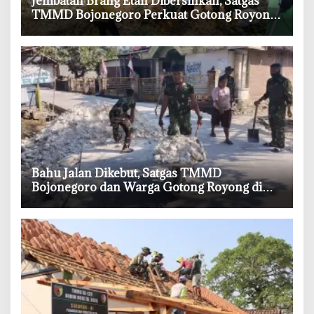
‎Jembatan Brang Etan Dibersihkan, Satgas
TMMD Bojonegoro Perkuat Gotong Royong
Warga
‎Bahu Jalan Dikebut, Satgas TMMD
Bojonegoro dan Warga Gotong Royong di
Tengah Terik