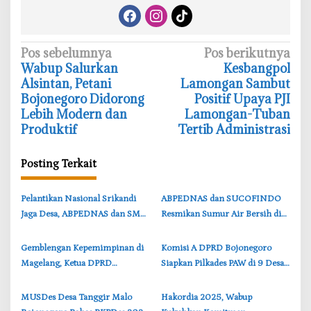
N
Pos sebelumnya
Pos berikutnya
‎Wabup Salurkan
‎Kesbangpol
a
Alsintan, Petani
Lamongan Sambut
v
Bojonegoro Didorong
Positif Upaya PJI
i
Lebih Modern dan
Lamongan-Tuban
Produktif
Tertib Administrasi
g
a
Posting Terkait
s
i
‎Pelantikan Nasional Srikandi
‎ABPEDNAS dan SUCOFINDO
p
Jaga Desa, ABPEDNAS dan SMSI
Resmikan Sumur Air Bersih di
o
Perkuat Sinergi Bangun Desa
Aceh Besar, Warga Kini Nikmati
s
Akses Air Layak
‎Gemblengan Kepemimpinan di
Komisi A DPRD Bojonegoro
Magelang, Ketua DPRD
Siapkan Pilkades PAW di 9 Desa,
Bojonegoro Serap Nilai Anti-
BPD Diminta Bergerak Cepat
Korupsi
MUSDes Desa Tanggir Malo
‎Hakordia 2025, Wabup