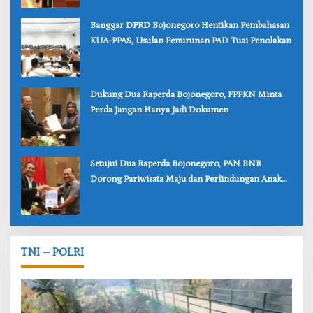
‎Banggar DPRD Bojonegoro Hentikan Pembahasan
KUA-PPAS, Usulan Penurunan PAD Tuai Penolakan
‎Dukung Dua Raperda Bojonegoro, FPPKN Minta
Perda Jangan Hanya Jadi Dokumen
‎Setujui Dua Raperda Bojonegoro, PAN BNR
Dorong Pariwisata Maju dan Perlindungan Anak
Lebih Kuat
TNI – POLRI