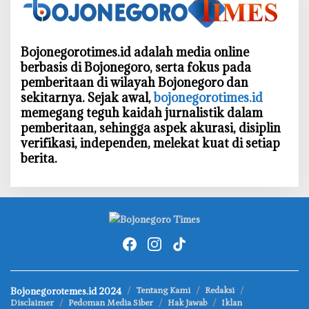
Bojonegorotimes.id adalah media online
berbasis di Bojonegoro, serta fokus pada
pemberitaan di wilayah Bojonegoro dan
sekitarnya. Sejak awal,
bojonegorotimes.id
memegang teguh kaidah jurnalistik dalam
pemberitaan, sehingga aspek akurasi, disiplin
verifikasi, independen, melekat kuat di setiap
berita.
Bojonegorotemes.id 2024
Tentang Kami
Redaksi
Disclaimer
Pedoman Media Siber
Hak Jawab
Iklan