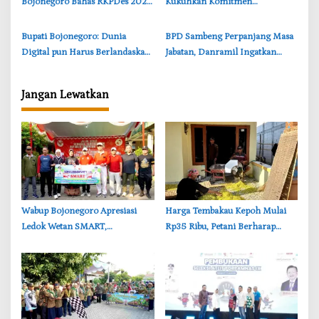
Bojonegoro Bahas RKPDes 2025
Kukuhkan Komitmen
dan Usulan Prioritas 2026
Bojonegoro Jadi Daerah Anti
Korupsi
‎Bupati Bojonegoro: Dunia
‎BPD Sambeng Perpanjang Masa
Digital pun Harus Berlandaskan
Jabatan, Danramil Ingatkan
Nilai Pancasila
Pentingnya Aspirasi Warga
Jangan Lewatkan
‎Wabup Bojonegoro Apresiasi
Harga Tembakau Kepoh Mulai
Ledok Wetan SMART,
Rp35 Ribu, Petani Berharap
Pendidikan Akademik dan Religi
Tembus Rp50 Ribu per Kilogram
Bersinergi