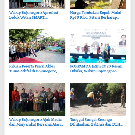
‎Wabup Bojonegoro Apresiasi
Harga Tembakau Kepoh Mulai
Ledok Wetan SMART,
Rp35 Ribu, Petani Berharap
Pendidikan Akademik dan Religi
Tembus Rp50 Ribu per Kilogram
Bersinergi
‎Ribuan Peserta Pawai Akbar
‎PORPAMDA Jatim 2026 Resmi
Tunas Athfal di Bojonegoro,
Dibuka, Wabup Bojonegoro
Cantika Wahono Tekankan Hak
Tekankan Pentingnya Akses Air
Anak
Bersih
Wabup Bojonegoro Ajak Media
‎Tanggul Sungai Kesongo
dan Masyarakat Bersama Atasi
Dihijaukan, Babinsa dan DLH
Persoalan Sosial
Bojonegoro Siapkan Benteng
Alami