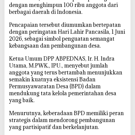
a
dengan menghimpun 100 ribu anggota dari
t
berbagai daerah di Indonesia.
P
e
‎Pencapaian tersebut diumumkan bertepatan
r
dengan peringatan Hari Lahir Pancasila, 1 Juni
a
2026, sebagai simbol penguatan semangat
n
kebangsaan dan pembangunan desa.
B
P
‎Ketua Umum DPP ABPEDNAS, Ir. H. Indra
D
Utama, M.PWK., IPU., menyebut jumlah
u
anggota yang terus bertambah menunjukkan
n
semakin kuatnya eksistensi Badan
t
Permusyawaratan Desa (BPD) dalam
u
mendukung tata kelola pemerintahan desa
k
yang baik.
K
e
‎Menurutnya, keberadaan BPD memiliki peran
m
strategis dalam mendorong pembangunan
a
yang partisipatif dan berkelanjutan.
j