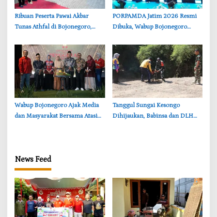
‎Ribuan Peserta Pawai Akbar
‎PORPAMDA Jatim 2026 Resmi
Tunas Athfal di Bojonegoro,
Dibuka, Wabup Bojonegoro
Cantika Wahono Tekankan Hak
Tekankan Pentingnya Akses Air
Anak
Bersih
Wabup Bojonegoro Ajak Media
‎Tanggul Sungai Kesongo
dan Masyarakat Bersama Atasi
Dihijaukan, Babinsa dan DLH
Persoalan Sosial
Bojonegoro Siapkan Benteng
Alami
News Feed