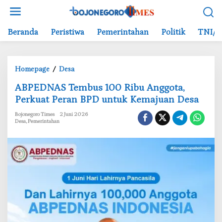
L
e
w
Beranda
Peristiwa
Pemerintahan
Politik
TNI/P
a
t
i
Homepage
/
Desa
k
A
e
‎ABPEDNAS Tembus 100 Ribu Anggota,
B
k
Perkuat Peran BPD untuk Kemajuan Desa
P
o
E
n
Bojonegoro Times
2 Juni 2026
Desa
,
Pemerintahan
D
t
N
e
A
n
S
T
e
m
b
u
s