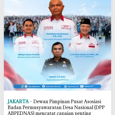
1
0
0
R
i
b
u
A
n
g
g
o
t
a
,
P
e
‎JAKARTA
– Dewan Pimpinan Pusat Asosiasi
r
Badan Permusyawaratan Desa Nasional (DPP
k
ABPEDNAS) mencatat capaian penting
u