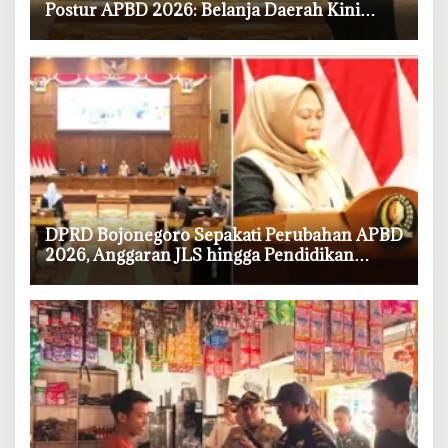
Postur APBD 2026: Belanja Daerah Kini
Rp6,250 Triliun
‎DPRD Bojonegoro Sepakati Perubahan APBD
2026, Anggaran JLS hingga Pendidikan
Bertambah