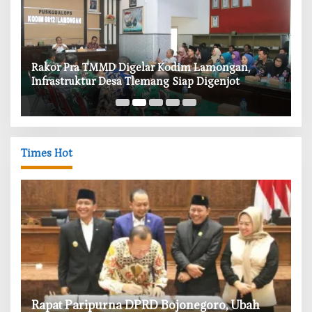
‎Rakor Pra TMMD Digelar Kodim Lamongan,
‎T
Infrastruktur Desa Tlemang Siap Digenjot
W
Times Hot
‎Rapat Paripurna DPRD Bojonegoro, Ubah