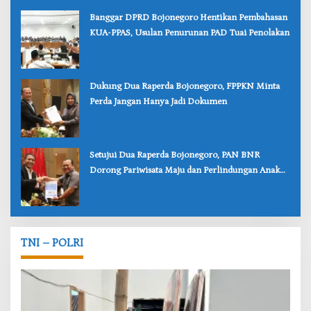
‎Banggar DPRD Bojonegoro Hentikan Pembahasan
KUA-PPAS, Usulan Penurunan PAD Tuai Penolakan
‎Dukung Dua Raperda Bojonegoro, FPPKN Minta
Perda Jangan Hanya Jadi Dokumen
‎Setujui Dua Raperda Bojonegoro, PAN BNR
Dorong Pariwisata Maju dan Perlindungan Anak
Lebih Kuat
TNI – POLRI