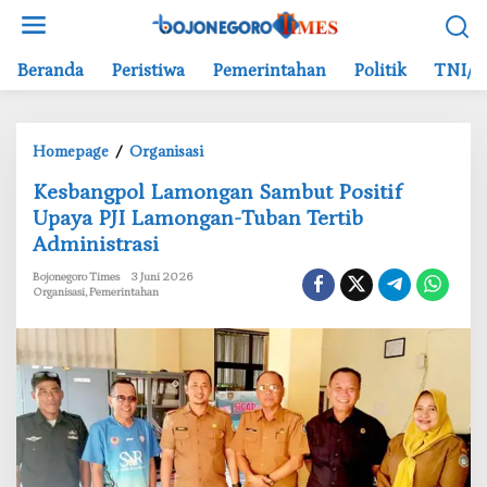
L
e
w
Beranda
Peristiwa
Pemerintahan
Politik
TNI/P
a
t
i
Homepage
/
Organisasi
k
K
e
‎Kesbangpol Lamongan Sambut Positif
e
k
Upaya PJI Lamongan-Tuban Tertib
s
o
Administrasi
b
n
a
t
Bojonegoro Times
3 Juni 2026
n
e
Organisasi
,
Pemerintahan
g
n
p
o
l
L
a
m
o