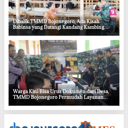
‎Dibalik TMMD Bojonegoro, Ada Kisah
Babinsa yang Datangi Kandang Kambing
Demi Dengar Keluh Warga
‎Warga Kini Bisa Urus Dokumen dari Desa,
TMMD Bojonegoro Permudah Layanan
Adminduk