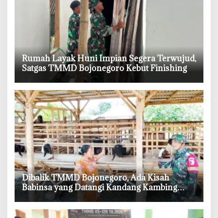
‎Rumah Layak Huni Impian Segera Terwujud,
Satgas TMMD Bojonegoro Kebut Finishing
‎Dibalik TMMD Bojonegoro, Ada Kisah
Babinsa yang Datangi Kandang Kambing
Demi Dengar Keluh Warga