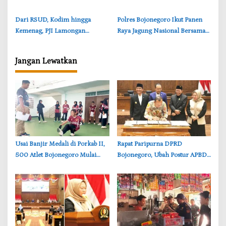
Transparansi APBD
Media dan Anti Hoaks
‎Dari RSUD, Kodim hingga
Polres Bojonegoro Ikut Panen
Kemenag, PJI Lamongan
Raya Jagung Nasional Bersama
Gaungkan Kolaborasi Media
Presiden Prabowo
Edukatif
Jangan Lewatkan
‎Usai Banjir Medali di Porkab II,
‎Rapat Paripurna DPRD
500 Atlet Bojonegoro Mulai
Bojonegoro, Ubah Postur APBD
Dibidik untuk Porprov Jatim
2026: Belanja Daerah Kini
Rp6,250 Triliun