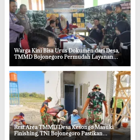
‎Warga Kini Bisa Urus Dokumen dari Desa,
TMMD Bojonegoro Permudah Layanan
Adminduk
‎Rest Area TMMD Desa Kesongo Masuki
Finishing, TNI Bojonegoro Pastikan
Bangunan Kokoh dan Nyaman