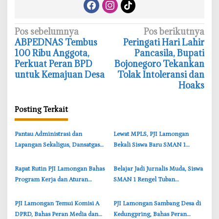
N
Pos sebelumnya
Pos berikutnya
‎ABPEDNAS Tembus
‎Peringati Hari Lahir
a
100 Ribu Anggota,
Pancasila, Bupati
v
Perkuat Peran BPD
Bojonegoro Tekankan
i
untuk Kemajuan Desa
Tolak Intoleransi dan
Hoaks
g
a
Posting Terkait
s
i
‎Pantau Administrasi dan
‎Lewat MPLS, PJI Lamongan
p
Lapangan Sekaligus, Dansatgas
Bekali Siswa Baru SMAN 1
o
Optimistis TMMD Bojonegoro
Kedungpring Literasi Media dan
s
Rampung Tepat Waktu
Jurnalistik
Rapat Rutin PJI Lamongan Bahas
‎Belajar Jadi Jurnalis Muda, Siswa
Program Kerja dan Aturan
SMAN 1 Rengel Tuban
Keanggotaan
Digembleng Teknik Feature
Kreatif
‎PJI Lamongan Temui Komisi A
PJI Lamongan Sambang Desa di
DPRD, Bahas Peran Media dan
Kedungpring, Bahas Peran