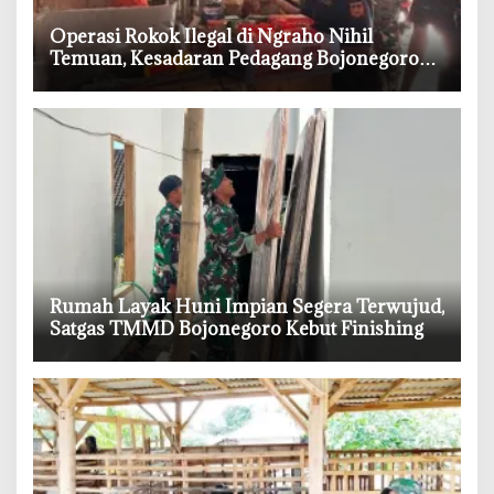
‎Operasi Rokok Ilegal di Ngraho Nihil
Temuan, Kesadaran Pedagang Bojonegoro
Meningkat
‎Rumah Layak Huni Impian Segera Terwujud,
Satgas TMMD Bojonegoro Kebut Finishing