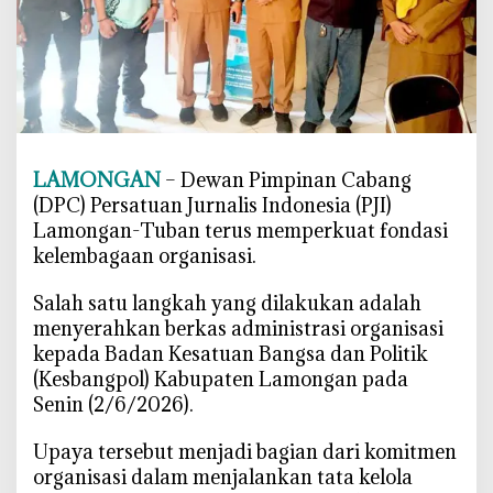
n
g
a
n
S
a
m
LAMONGAN
– Dewan Pimpinan Cabang
b
(DPC) Persatuan Jurnalis Indonesia (PJI)
u
Lamongan-Tuban terus memperkuat fondasi
t
kelembagaan organisasi.
P
o
‎Salah satu langkah yang dilakukan adalah
s
menyerahkan berkas administrasi organisasi
i
kepada Badan Kesatuan Bangsa dan Politik
t
(Kesbangpol) Kabupaten Lamongan pada
i
Senin (2/6/2026).
f
U
‎Upaya tersebut menjadi bagian dari komitmen
p
organisasi dalam menjalankan tata kelola
a