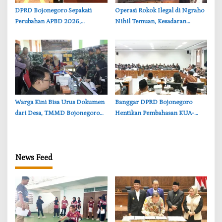
‎DPRD Bojonegoro Sepakati
‎Operasi Rokok Ilegal di Ngraho
Perubahan APBD 2026,
Nihil Temuan, Kesadaran
Anggaran JLS hingga
Pedagang Bojonegoro
Pendidikan Bertambah
Meningkat
‎Warga Kini Bisa Urus Dokumen
‎Banggar DPRD Bojonegoro
dari Desa, TMMD Bojonegoro
Hentikan Pembahasan KUA-
Permudah Layanan Adminduk
PPAS, Usulan Penurunan PAD
Tuai Penolakan
News Feed