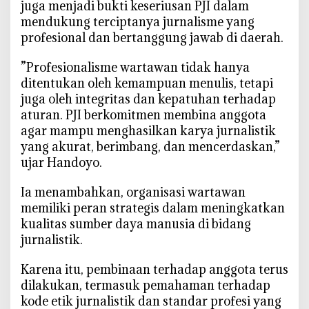
e
juga menjadi bukti keseriusan PJI dalam
r
mendukung terciptanya jurnalisme yang
t
profesional dan bertanggung jawab di daerah.
i
b
‎”Profesionalisme wartawan tidak hanya
A
ditentukan oleh kemampuan menulis, tetapi
d
juga oleh integritas dan kepatuhan terhadap
m
aturan. PJI berkomitmen membina anggota
i
agar mampu menghasilkan karya jurnalistik
n
yang akurat, berimbang, dan mencerdaskan,”
i
ujar Handoyo.
s
t
‎Ia menambahkan, organisasi wartawan
r
memiliki peran strategis dalam meningkatkan
a
kualitas sumber daya manusia di bidang
s
jurnalistik.
i
Karena itu, pembinaan terhadap anggota terus
dilakukan, termasuk pemahaman terhadap
kode etik jurnalistik dan standar profesi yang