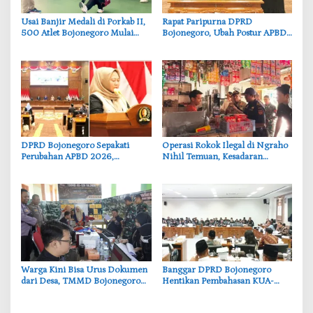
‎Usai Banjir Medali di Porkab II,
‎Rapat Paripurna DPRD
500 Atlet Bojonegoro Mulai
Bojonegoro, Ubah Postur APBD
Dibidik untuk Porprov Jatim
2026: Belanja Daerah Kini
Rp6,250 Triliun
‎DPRD Bojonegoro Sepakati
‎Operasi Rokok Ilegal di Ngraho
Perubahan APBD 2026,
Nihil Temuan, Kesadaran
Anggaran JLS hingga
Pedagang Bojonegoro
Pendidikan Bertambah
Meningkat
‎Warga Kini Bisa Urus Dokumen
‎Banggar DPRD Bojonegoro
dari Desa, TMMD Bojonegoro
Hentikan Pembahasan KUA-
Permudah Layanan Adminduk
PPAS, Usulan Penurunan PAD
Tuai Penolakan