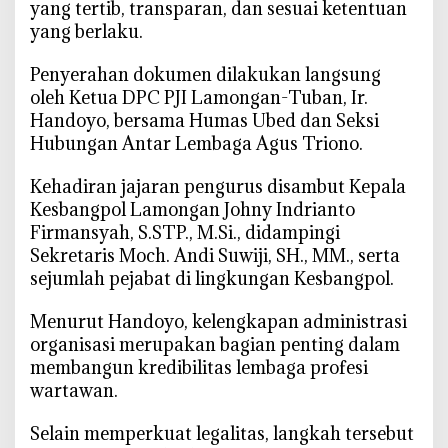
yang tertib, transparan, dan sesuai ketentuan
y
yang berlaku.
a
P
‎Penyerahan dokumen dilakukan langsung
J
oleh Ketua DPC PJI Lamongan-Tuban, Ir.
I
Handoyo, bersama Humas Ubed dan Seksi
L
Hubungan Antar Lembaga Agus Triono.
a
m
‎Kehadiran jajaran pengurus disambut Kepala
o
Kesbangpol Lamongan Johny Indrianto
n
Firmansyah, S.STP., M.Si., didampingi
g
Sekretaris Moch. Andi Suwiji, SH., MM., serta
a
sejumlah pejabat di lingkungan Kesbangpol.
n
-
‎Menurut Handoyo, kelengkapan administrasi
T
organisasi merupakan bagian penting dalam
u
b
membangun kredibilitas lembaga profesi
a
wartawan.
n
T
‎Selain memperkuat legalitas, langkah tersebut