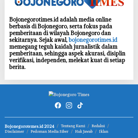
Bojonegorotimes.id adalah media online
berbasis di Bojonegoro, serta fokus pada
pemberitaan di wilayah Bojonegoro dan
sekitarnya. Sejak awal,
bojonegorotimes.id
memegang teguh kaidah jurnalistik dalam
pemberitaan, sehingga aspek akurasi, disiplin
verifikasi, independen, melekat kuat di setiap
berita.
Bojonegorotemes.id 2024
Tentang Kami
Redaksi
Disclaimer
Pedoman Media Siber
Hak Jawab
Iklan