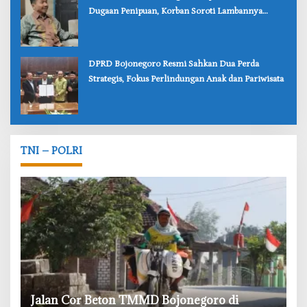
Dugaan Penipuan, Korban Soroti Lambannya
Penanganan Polisi
‎DPRD Bojonegoro Resmi Sahkan Dua Perda
Strategis, Fokus Perlindungan Anak dan Pariwisata
TNI – POLRI
‎Jalan Cor Beton TMMD Bojonegoro di