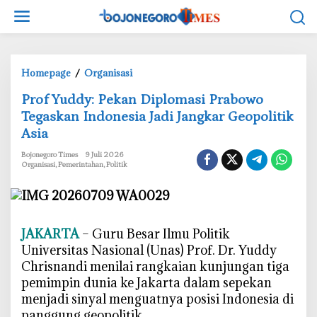
L
e
w
a
t
Homepage
/
Organisasi
i
P
‎Prof Yuddy: Pekan Diplomasi Prabowo
k
r
e
Tegaskan Indonesia Jadi Jangkar Geopolitik
o
k
Asia
f
o
Y
Bojonegoro Times
9 Juli 2026
n
u
Organisasi
,
Pemerintahan
,
Politik
t
d
e
d
n
y
:
JAKARTA
– Guru Besar Ilmu Politik
P
Universitas Nasional (Unas) Prof. Dr. Yuddy
e
Chrisnandi menilai rangkaian kunjungan tiga
k
pemimpin dunia ke Jakarta dalam sepekan
a
menjadi sinyal menguatnya posisi Indonesia di
n
panggung geopolitik.