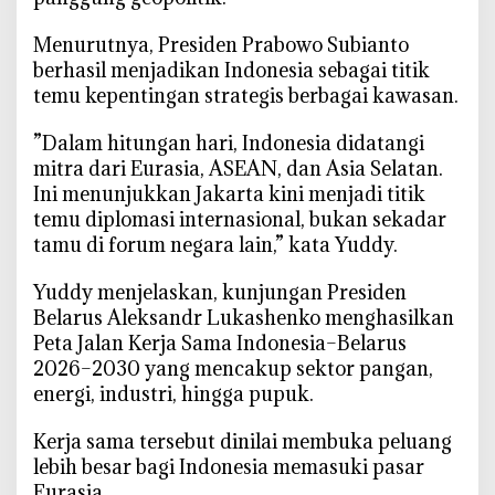
D
i
‎Menurutnya, Presiden Prabowo Subianto
p
berhasil menjadikan Indonesia sebagai titik
l
temu kepentingan strategis berbagai kawasan.
o
m
‎”Dalam hitungan hari, Indonesia didatangi
a
mitra dari Eurasia, ASEAN, dan Asia Selatan.
s
Ini menunjukkan Jakarta kini menjadi titik
i
temu diplomasi internasional, bukan sekadar
P
tamu di forum negara lain,” kata Yuddy.
r
a
‎Yuddy menjelaskan, kunjungan Presiden
b
Belarus Aleksandr Lukashenko menghasilkan
o
Peta Jalan Kerja Sama Indonesia–Belarus
w
2026–2030 yang mencakup sektor pangan,
o
energi, industri, hingga pupuk.
T
e
‎Kerja sama tersebut dinilai membuka peluang
g
lebih besar bagi Indonesia memasuki pasar
a
Eurasia.
s