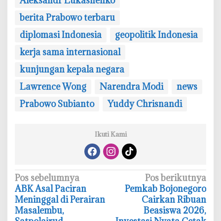
Aleksandr Lukashenko
berita Prabowo terbaru
diplomasi Indonesia
geopolitik Indonesia
kerja sama internasional
kunjungan kepala negara
Lawrence Wong
Narendra Modi
news
Prabowo Subianto
Yuddy Chrisnandi
Ikuti Kami
N
Pos sebelumnya
Pos berikutnya
‎ABK Asal Paciran
‎Pemkab Bojonegoro
a
Meninggal di Perairan
Cairkan Ribuan
v
Masalembu,
Beasiswa 2026,
i