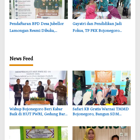
Pendaftaran BPD Desa Jubellor
‎Gayatri dan Pendidikan Jadi
Lamongan Resmi Dibuka,
Fokus, TP PKK Bojonegoro
Banner Informasi Telah
Turun ke Desa Kawangmangu
Disebarkan
News Feed
‎Wabup Bojonegoro Beri Kabar
‎Safari KB Gratis Warnai TMMD
Baik di HUT PWRI, Gedung Baru
Bojonegoro, Bangun SDM
Segera Dibangun
Berkualitas dari Keluarga