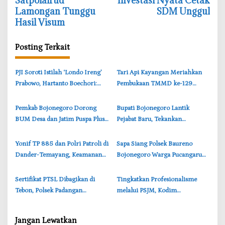
Satpolairud
Investasi Nyata Cetak
Lamongan Tunggu
SDM Unggul
g
Hasil Visum
a
s
Posting Terkait
i
p
‎PJI Soroti Istilah ‘Londo Ireng’
‎Tari Api Kayangan Meriahkan
o
Prabowo, Hartanto Boechori:
Pembukaan TMMD ke-129
s
Jurnalis Bukan Pengkhianat
Bojonegoro, Curi Perhatian
Bangsa
Ribuan Warga
‎Pemkab Bojonegoro Dorong
‎Bupati Bojonegoro Lantik
BUM Desa dan Jatim Puspa Plus
Pejabat Baru, Tekankan
untuk Perkuat Ekonomi Desa
Integritas dan Pelayanan Publik
‎Yonif TP 885 dan Polri Patroli di
‎Sapa Siang Polsek Baureno
Dander-Temayang, Keamanan
Bojonegoro Warga Pucangarum
Bojonegoro Tetap Kondusif
Merasa Lebih Aman
‎Sertifikat PTSL Dibagikan di
Tingkatkan Profesionalisme
Tebon, Polsek Padangan
melalui PSJM, Kodim
Bojonegoro Pastikan Kegiatan
Bojonegoro Uji Kemampuan
Kondusif
Fisik Babinsa
Jangan Lewatkan