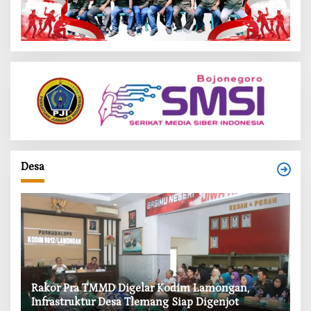
Desa
‎Rakor Pra TMMD Digelar Kodim Lamongan,
‎T
Infrastruktur Desa Tlemang Siap Digenjot
W