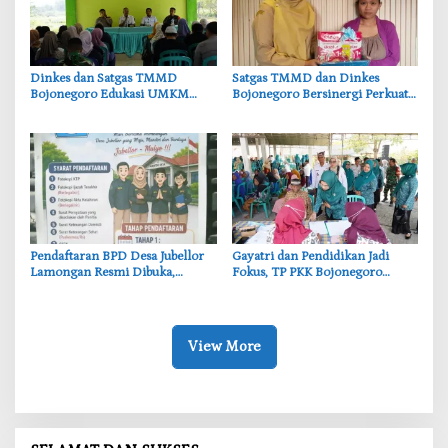
‎Dinkes dan Satgas TMMD
‎Satgas TMMD dan Dinkes
Bojonegoro Edukasi UMKM
Bojonegoro Bersinergi Perkuat
Desa Kesongo, Waspadai Boraks
Gizi Balita di Kesongo
dan Formalin
Pendaftaran BPD Desa Jubellor
‎Gayatri dan Pendidikan Jadi
Lamongan Resmi Dibuka,
Fokus, TP PKK Bojonegoro
Banner Informasi Telah
Turun ke Desa Kawangmangu
Disebarkan
View More