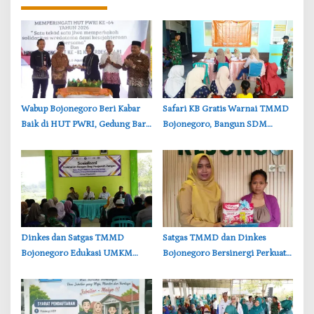
‎Wabup Bojonegoro Beri Kabar
‎Safari KB Gratis Warnai TMMD
Baik di HUT PWRI, Gedung Baru
Bojonegoro, Bangun SDM
Segera Dibangun
Berkualitas dari Keluarga
‎Dinkes dan Satgas TMMD
‎Satgas TMMD dan Dinkes
Bojonegoro Edukasi UMKM
Bojonegoro Bersinergi Perkuat
Desa Kesongo, Waspadai Boraks
Gizi Balita di Kesongo
dan Formalin