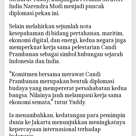
k
India Narendra Modi menjadi puncak
a
diplomasi pekan ini.
r
G
‎Selain melahirkan sejumlah nota
e
kesepahaman di bidang pertahanan, maritim,
o
ekonomi digital, dan energi, kedua negara juga
p
memperkuat kerja sama pelestarian Candi
o
Prambanan sebagai simbol hubungan sejarah
l
Indonesia dan India.
i
t
‎”Komitmen bersama merawat Candi
i
Prambanan merupakan bentuk diplomasi
k
budaya yang mempererat persahabatan kedua
A
bangsa. Nilainya jauh melampaui kerja sama
s
ekonomi semata,” tutur Yuddy.
i
a
‎Ia menambahkan, kedatangan para pemimpin
dunia ke Jakarta menunjukkan meningkatnya
kepercayaan internasional terhadap