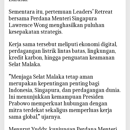
k
‎Sementara itu, pertemuan Leaders’ Retreat
a
bersama Perdana Menteri Singapura
n
Lawrence Wong menghasilkan puluhan
I
kesepakatan strategis.
n
d
‎Kerja sama tersebut meliputi ekonomi digital,
o
perdagangan listrik lintas batas, lingkungan,
n
kredit karbon, hingga penguatan keamanan
e
Selat Malaka.
s
i
‎”Menjaga Selat Malaka tetap aman
a
merupakan kepentingan penting bagi
J
a
Indonesia, Singapura, dan perdagangan dunia.
d
Ini menunjukkan kemampuan Presiden
i
Prabowo memperkuat hubungan dengan
J
mitra terdekat sekaligus memperluas kerja
a
sama global,” ujarnya.
n
g
‎Menurut Yuddy, kunjungan Perdana Menteri