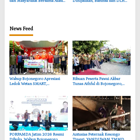
dan Masyarakat Bersama Atasi
Dihijaukan, Babinsa dan DLH
Persoalan Sosial
Bojonegoro Siapkan Benteng
Alami
News Feed
‎Wabup Bojonegoro Apresiasi
‎Ribuan Peserta Pawai Akbar
Ledok Wetan SMART,
Tunas Athfal di Bojonegoro,
Pendidikan Akademik dan Religi
Cantika Wahono Tekankan Hak
Bersinergi
Anak
‎PORPAMDA Jatim 2026 Resmi
‎Antusias Peternak Kesongo
Dibuka, Wabup Bojonegoro
Tinggi, YANDUWAN TMMD