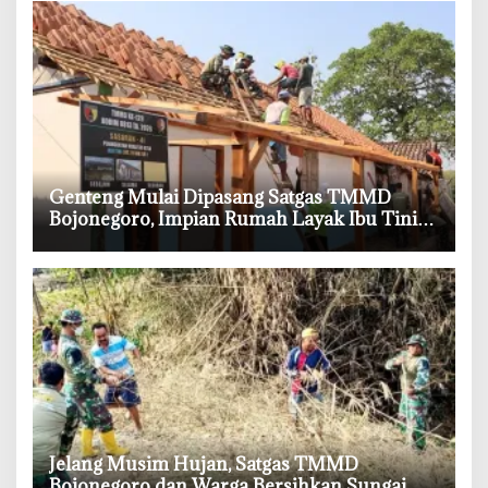
‎Genteng Mulai Dipasang Satgas TMMD
Bojonegoro, Impian Rumah Layak Ibu Tini
Makin Dekat
‎Jelang Musim Hujan, Satgas TMMD
Bojonegoro dan Warga Bersihkan Sungai