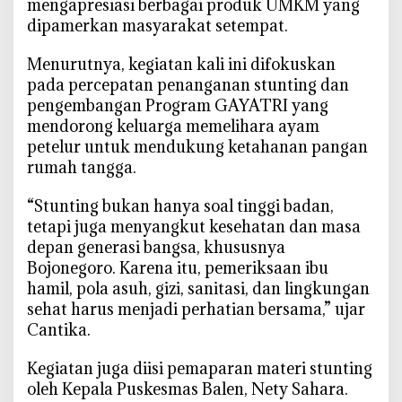
mengapresiasi berbagai produk UMKM yang
g
dipamerkan masyarakat setempat.
,
G
‎Menurutnya, kegiatan kali ini difokuskan
A
pada percepatan penanganan stunting dan
Y
pengembangan Program GAYATRI yang
A
mendorong keluarga memelihara ayam
T
petelur untuk mendukung ketahanan pangan
R
rumah tangga.
I
J
‎“Stunting bukan hanya soal tinggi badan,
a
tetapi juga menyangkut kesehatan dan masa
d
depan generasi bangsa, khususnya
i
Bojonegoro. Karena itu, pemeriksaan ibu
A
hamil, pola asuh, gizi, sanitasi, dan lingkungan
n
sehat harus menjadi perhatian bersama,” ujar
d
Cantika.
a
l
‎Kegiatan juga diisi pemaparan materi stunting
a
oleh Kepala Puskesmas Balen, Nety Sahara.
n