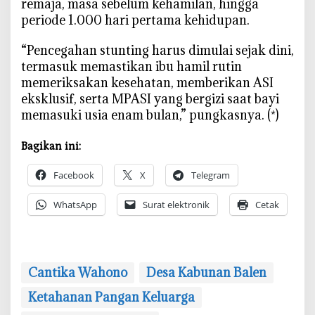
remaja, masa sebelum kehamilan, hingga
r
periode 1.000 hari pertama kehidupan.
g
a
‎“Pencegahan stunting harus dimulai sejak dini,
termasuk memastikan ibu hamil rutin
memeriksakan kesehatan, memberikan ASI
eksklusif, serta MPASI yang bergizi saat bayi
memasuki usia enam bulan,” pungkasnya. (*)
Bagikan ini:
Facebook
X
Telegram
WhatsApp
Surat elektronik
Cetak
Cantika Wahono
Desa Kabunan Balen
Ketahanan Pangan Keluarga