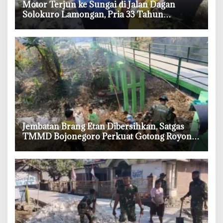
‎Motor Terjun ke Sungai di Jalan Dagan
Solokuro Lamongan, Pria 33 Tahun
Meninggal
‎Jembatan Brang Etan Dibersihkan, Satgas
TMMD Bojonegoro Perkuat Gotong Royong
Warga