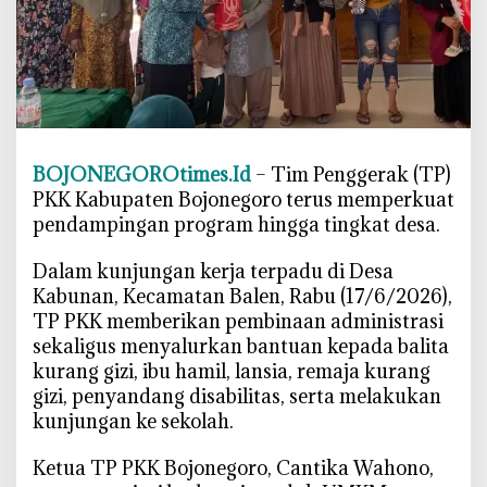
G
e
n
c
a
r
k
BOJONEGOROtimes.Id
– Tim Penggerak (TP)
a
PKK Kabupaten Bojonegoro terus memperkuat
n
pendampingan program hingga tingkat desa.
C
e
‎Dalam kunjungan kerja terpadu di Desa
g
Kabunan, Kecamatan Balen, Rabu (17/6/2026),
a
TP PKK memberikan pembinaan administrasi
h
S
sekaligus menyalurkan bantuan kepada balita
t
kurang gizi, ibu hamil, lansia, remaja kurang
u
gizi, penyandang disabilitas, serta melakukan
n
kunjungan ke sekolah.
t
i
‎Ketua TP PKK Bojonegoro, Cantika Wahono,
n