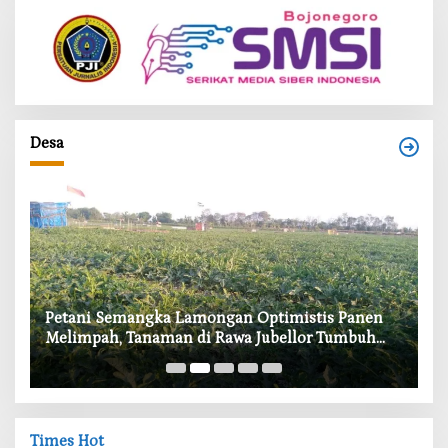
Desa
i
Petani Semangka Lamongan Optimistis Panen
‎
Melimpah, Tanaman di Rawa Jubellor Tumbuh
In
Subur
Times Hot