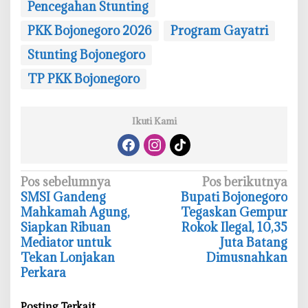
Pencegahan Stunting
PKK Bojonegoro 2026
Program Gayatri
Stunting Bojonegoro
TP PKK Bojonegoro
Ikuti Kami
N
Pos sebelumnya
Pos berikutnya
‎SMSI Gandeng
‎Bupati Bojonegoro
a
Mahkamah Agung,
Tegaskan Gempur
v
Siapkan Ribuan
Rokok Ilegal, 10,35
i
Mediator untuk
Juta Batang
Tekan Lonjakan
Dimusnahkan
g
Perkara
a
s
Posting Terkait