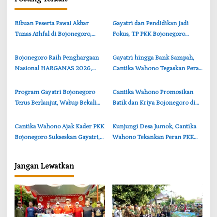
i
p
‎Ribuan Peserta Pawai Akbar
‎Gayatri dan Pendidikan Jadi
o
Tunas Athfal di Bojonegoro,
Fokus, TP PKK Bojonegoro
s
Cantika Wahono Tekankan Hak
Turun ke Desa Kawangmangu
Anak
‎Bojonegoro Raih Penghargaan
‎Gayatri hingga Bank Sampah,
Nasional HARGANAS 2026,
Cantika Wahono Tegaskan Peran
Cantika Wahono Terima
Strategis PKK Bojonegoro
Apresiasi BKKBN
‎Program Gayatri Bojonegoro
‎Cantika Wahono Promosikan
Terus Berlanjut, Wabup Bekali
Batik dan Kriya Bojonegoro di
Calon Penerima Manfaat
Road to INACRAFT 2026
Yogyakarta
‎Cantika Wahono Ajak Kader PKK
‎Kunjungi Desa Jumok, Cantika
Bojonegoro Sukseskan Gayatri,
Wahono Tekankan Peran PKK
Stunting, dan Kawasan Tanpa
Wujudkan Keluarga Sehat di
Rokok
Bojonegoro
Jangan Lewatkan