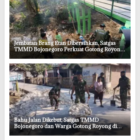
‎Jembatan Brang Etan Dibersihkan, Satgas
TMMD Bojonegoro Perkuat Gotong Royong
Warga
‎Bahu Jalan Dikebut, Satgas TMMD
Bojonegoro dan Warga Gotong Royong di
Tengah Terik