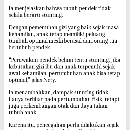
K
‎Ia menjelaskan bahwa tubuh pendek tidak
e
selalu berarti stunting.
t
a
‎Dengan pemenuhan gizi yang baik sejak masa
h
kehamilan, anak tetap memiliki peluang
a
tumbuh optimal meski berasal dari orang tua
n
bertubuh pendek.
a
n
‎“Perawakan pendek belum tentu stunting. Jika
P
kebutuhan gizi ibu dan anak terpenuhi sejak
a
awal kehamilan, pertumbuhan anak bisa tetap
n
optimal,” jelas Nety.
g
a
‎Ia menambahkan, dampak stunting tidak
n
hanya terlihat pada pertumbuhan fisik, tetapi
K
juga perkembangan otak dan daya tahan
e
tubuh anak.
l
u
‎Karena itu, pencegahan perlu dilakukan sejak
a