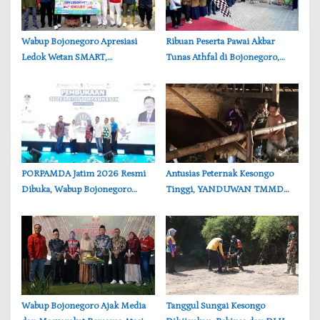
‎Wabup Bojonegoro Apresiasi
‎Ribuan Peserta Pawai Akbar
Ledok Wetan SMART,
Tunas Athfal di Bojonegoro,
Pendidikan Akademik dan Religi
Cantika Wahono Tekankan Hak
Bersinergi
Anak
‎PORPAMDA Jatim 2026 Resmi
‎Antusias Peternak Kesongo
Dibuka, Wabup Bojonegoro
Tinggi, YANDUWAN TMMD
Tekankan Pentingnya Akses Air
Bojonegoro Layani 278 Ternak
Bersih
Wabup Bojonegoro Ajak Media
‎Tanggul Sungai Kesongo