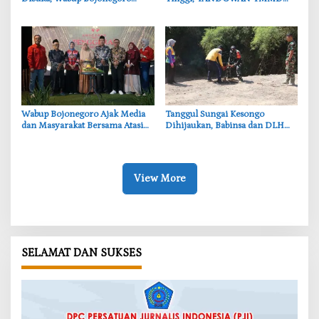
Tekankan Pentingnya Akses Air
Bojonegoro Layani 278 Ternak
Bersih
Wabup Bojonegoro Ajak Media
‎Tanggul Sungai Kesongo
dan Masyarakat Bersama Atasi
Dihijaukan, Babinsa dan DLH
Persoalan Sosial
Bojonegoro Siapkan Benteng
Alami
View More
SELAMAT DAN SUKSES