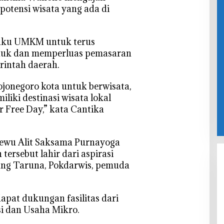
otensi wisata yang ada di
laku UMKM untuk terus
duk dan memperluas pemasaran
rintah daerah.
Bojonegoro kota untuk berwisata,
iki destinasi wisata lokal
r Free Day,” kata Cantika
sewu Alit Saksama Purnayoga
ersebut lahir dari aspirasi
ang Taruna, Pokdarwis, pemuda
apat dukungan fasilitas dari
i dan Usaha Mikro.