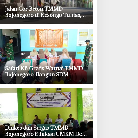
‎Jalan Cor Beton TMMD
Bojonegoro di Kesongo Tuntas,
Petani dan Pelajar Kini Lebih
Mudah Beraktivitas
‎Safari KB Gratis Warnai TMMD
Bojonegoro, Bangun SDM
Berkualitas dari Keluarga
‎Dinkes dan Satgas TMMD
Bojonegoro Edukasi UMKM Desa