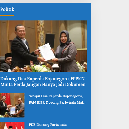
dan
Formalin
Politik
‎Dukung Dua Raperda Bojonegoro, FPPKN
Minta Perda Jangan Hanya Jadi Dokumen
‎Setujui Dua Raperda Bojonegoro,
PAN BNR Dorong Pariwisata Maju
dan Perlindungan Anak Lebih Kuat
‎PKB Dorong Pariwisata