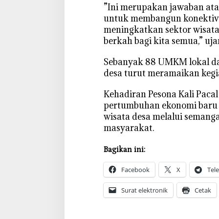
‎”Ini merupakan jawaban at
untuk membangun konektivit
meningkatkan sektor wisat
berkah bagi kita semua,” ujar
‎Sebanyak 88 UMKM lokal da
desa turut meramaikan kegia
‎Kehadiran Pesona Kali Paca
pertumbuhan ekonomi baru 
wisata desa melalui semang
masyarakat.
Bagikan ini:
Facebook
X
Tel
Surat elektronik
Cetak