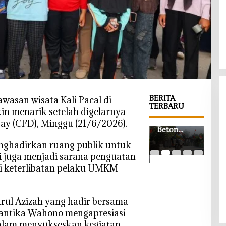
BERITA
wasan wisata Kali Pacal di
TERBARU
n menarik setelah digelarnya
‎Jalan Cor
‎Saf
Day (CFD), Minggu (21/6/2026).
‎Wabup
Beton
Grat
Bojonegor
TMMD
War
enghadirkan ruang publik untuk
o Beri
Bojonegor
TM
pi juga menjadi sarana penguatan
Kabar Baik
o di
Boj
i keterlibatan pelaku UMKM
di HUT
Kesongo
o, 
PWRI,
Tuntas,
SD
Gedung
Petani dan
Berk
Baru
Pelajar
s da
rul Azizah yang hadir bersama
Segera
Kini Lebih
Kel
antika Wahono mengapresiasi
Dibangun
Mudah
alam menyukseskan kegiatan