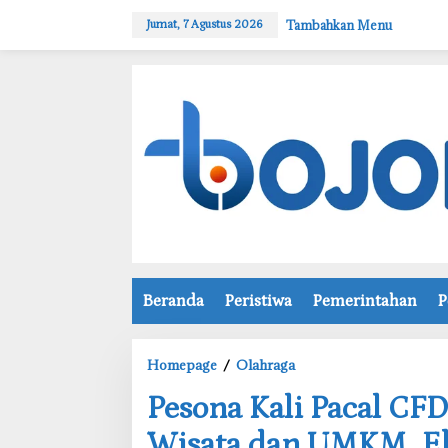
L
Tambahkan Menu
Jumat, 7 Agustus 2026
e
w
a
t
i
k
e
k
o
n
t
e
n
Beranda
Peristiwa
Pemerintahan
P
Homepage
/
Olahraga
P
‎Pesona Kali Pacal C
e
s
Wisata dan UMKM, Ek