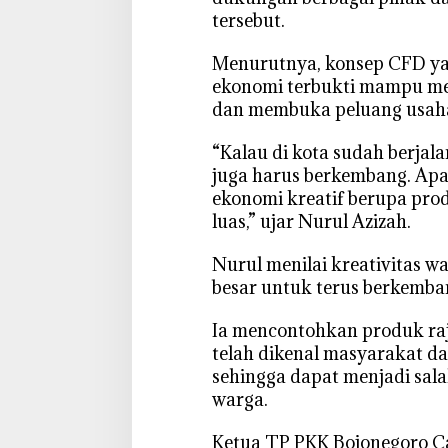
n
tersebut.
U
M
‎Menurutnya, konsep CFD ya
K
ekonomi terbukti mampu m
M
dan membuka peluang usaha
,
E
“Kalau di kota sudah berjal
k
juga harus berkembang. Apal
o
ekonomi kreatif berupa pro
n
luas,” ujar Nurul Azizah.
o
m
Nurul menilai kreativitas w
i
besar untuk terus berkemba
B
o
‎Ia mencontohkan produk ra
j
telah dikenal masyarakat dan
o
sehingga dapat menjadi sal
n
warga.
e
g
‎Ketua TP PKK Bojonegoro 