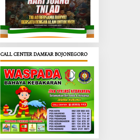
CALL CENTER DAMKAR BOJONEGORO
ari KB
‎Dinkes
‎Jalan
is
dan
TMMD
nai
Satgas
Bojonegor
MD
TMMD
o Jadi
onegor
Bojonegor
Arena
Bangun
o Edukasi
Latihan
M
UMKM
Gerak
ualita
Desa
Jalan
ri
Kesongo,
Siswa SDN
uarga
Waspadai
Kesongo II
Boraks