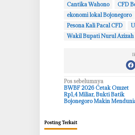
Cantika Wahono
CFD Bo
ekonomi lokal Bojonegoro
Pesona Kali Pacal CFD
U
Wakil Bupati Nurul Azizah
I
N
Pos sebelumnya
‎BWBF 2026 Cetak Omzet
a
Rp1,4 Miliar, Bukti Batik
v
Bojonegoro Makin Menduni
i
g
Posting Terkait
a
s