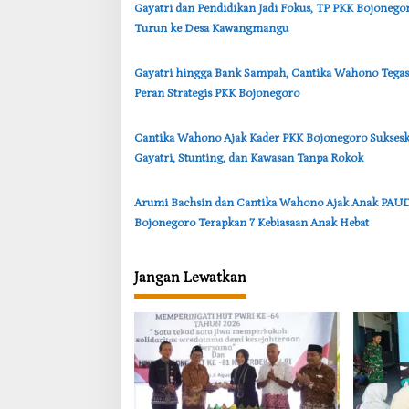
‎Gayatri dan Pendidikan Jadi Fokus, TP PKK Bojonego
i
Turun ke Desa Kawangmangu
p
o
‎Gayatri hingga Bank Sampah, Cantika Wahono Tega
s
Peran Strategis PKK Bojonegoro
‎Cantika Wahono Ajak Kader PKK Bojonegoro Sukses
Gayatri, Stunting, dan Kawasan Tanpa Rokok
‎Arumi Bachsin dan Cantika Wahono Ajak Anak PAU
Bojonegoro Terapkan 7 Kebiasaan Anak Hebat
Jangan Lewatkan