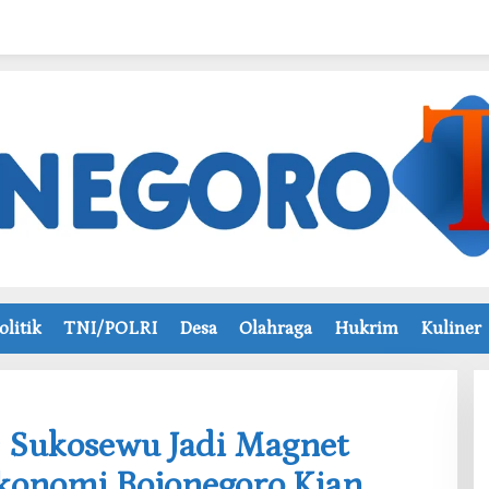
olitik
TNI/POLRI
Desa
Olahraga
Hukrim
Kuliner
FD Sukosewu Jadi Magnet
onomi Bojonegoro Kian