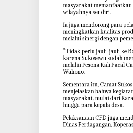
o
masyarakat memanfaatkan p
r
wilayahnya sendiri.
o
K
‎Ia juga mendorong para pe
i
meningkatkan kualitas pro
a
melalui sinergi dengan peme
n
B
‎”Tidak perlu jauh-jauh ke 
e
karena Sukosewu sudah memil
r
melalui Pesona Kali Pacal Ca
g
Wahono.
e
l
‎Sementara itu, Camat Suko
i
menjelaskan bahwa kegiatan t
a
masyarakat, mulai dari Kar
t
hingga para kepala desa.
‎Pelaksanaan CFD juga mend
Dinas Perdagangan, Koperas