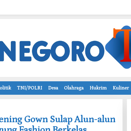
olitik
TNI/POLRI
Desa
Olahraga
Hukrim
Kuliner
vening Gown Sulap Alun-alun
gung Fashion Berkelas