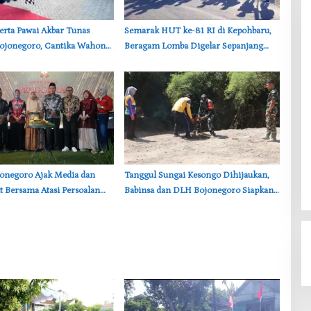
serta Pawai Akbar Tunas
Semarak HUT ke-81 RI di Kepohbaru,
Bojonegoro, Cantika Wahono
Beragam Lomba Digelar Sepanjang
Hak Anak
Agustus 2026
onegoro Ajak Media dan
‎Tanggul Sungai Kesongo Dihijaukan,
 Bersama Atasi Persoalan
Babinsa dan DLH Bojonegoro Siapkan
Benteng Alami