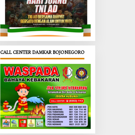
CALL CENTER DAMKAR BOJONEGORO
uan
Semarak
‎PORPAMD
erta
HUT ke-81
A Jatim
ai
RI di
2026
ar
Kepohbar
Resmi
as
u,
Dibuka,
al di
Beragam
Wabup
onegor
Lomba
Bojonegor
antika
Digelar
o
hono
Sepanjang
Tekankan
ankan
Agustus
Pentingny
 Anak
2026
a Akses
Air Bersih