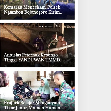
‎Kemarau Mencekam, Polsek
Ngambon Bojonegoro Kirim
8.000 Liter Air Bersih ke Warga
Bondol
‎Antusias Peternak Kesongo
Tinggi, YANDUWAN TMMD
Bojonegoro Layani 278 Ternak
‎Prajurit Belajar Menganyam
Tikar Janur, Momen Humanis