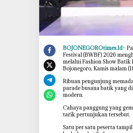
n
S
u
l
a
p
A
BOJONEGOROtimes.Id–
Pa
l
Festival (BWBF) 2026 mengh
u
melalui Fashion Show Batik
n
Bojonegoro, Kamis malam (1
-
a
‎Ribuan pengunjung memada
l
parade busana batik yang d
u
modern.
n
B
‎Cahaya panggung yang gem
o
tarik pertunjukan tersebut.
j
o
‎Satu per satu peserta tam
n