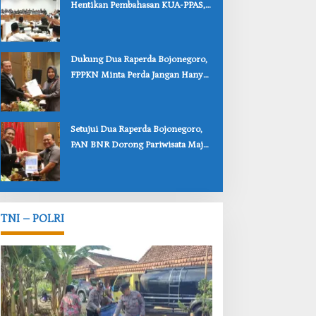
Hentikan Pembahasan KUA-PPAS,
Usulan Penurunan PAD Tuai
Penolakan
‎Dukung Dua Raperda Bojonegoro,
FPPKN Minta Perda Jangan Hanya
Jadi Dokumen
‎Setujui Dua Raperda Bojonegoro,
PAN BNR Dorong Pariwisata Maju
dan Perlindungan Anak Lebih Kuat
TNI – POLRI