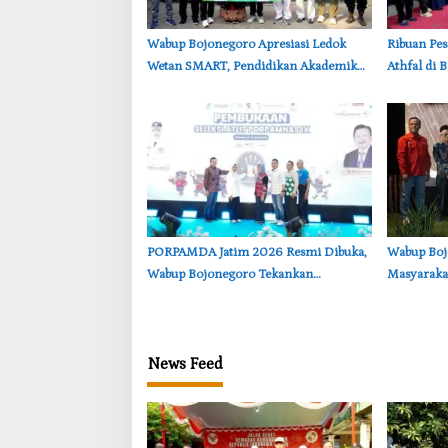
‎Wabup Bojonegoro Apresiasi Ledok
‎Ribuan Pe
Wetan SMART, Pendidikan Akademik
Athfal di 
dan Religi Bersinergi
Tekankan 
‎PORPAMDA Jatim 2026 Resmi Dibuka,
Wabup Boj
Wabup Bojonegoro Tekankan
Masyarakat
Pentingnya Akses Air Bersih
Sosial
News Feed