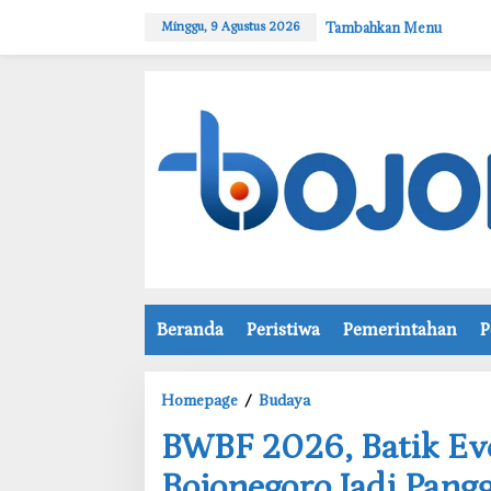
L
Tambahkan Menu
Minggu, 9 Agustus 2026
e
w
a
t
i
k
e
k
o
n
t
e
n
Beranda
Peristiwa
Pemerintahan
P
Homepage
/
Budaya
B
‎BWBF 2026, Batik E
W
B
Bojonegoro Jadi Pang