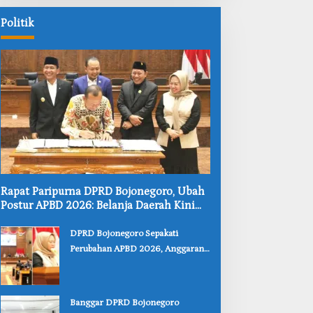
Politik
‎Rapat Paripurna DPRD Bojonegoro, Ubah
Postur APBD 2026: Belanja Daerah Kini
Rp6,250 Triliun
‎DPRD Bojonegoro Sepakati
Perubahan APBD 2026, Anggaran
JLS hingga Pendidikan Bertambah
‎Banggar DPRD Bojonegoro