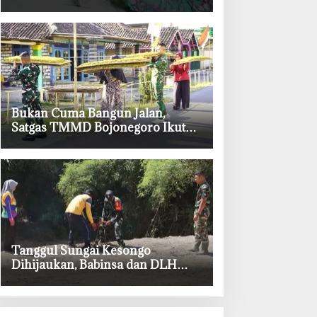
TMMD ke-129 Bojonegoro
‎Bukan Cuma Bangun Jalan,
Satgas TMMD Bojonegoro Ikut
Bantu Petani Rajang Tembakau
‎Tanggul Sungai Kesongo
Dihijaukan, Babinsa dan DLH
Bojonegoro Siapkan Benteng
Alami