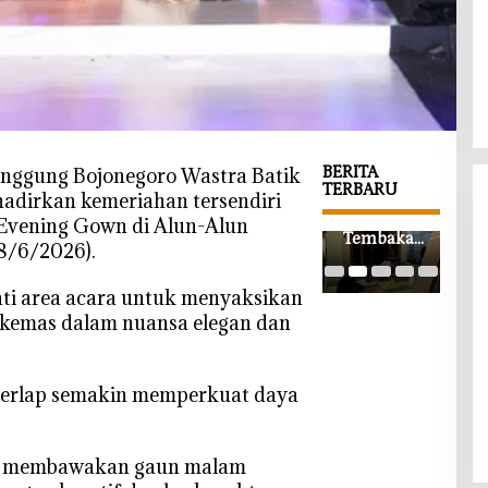
BERITA
nggung Bojonegoro Wastra Batik
TERBARU
adirkan kemeriahan tersendiri
‎Wabup
Harga
‎Rib
 Evening Gown di Alun-Alun
Bojonegor
Tembakau
Pes
8/6/2026).
o
Kepoh
Paw
Apresiasi
Mulai
Akb
ti area acara untuk menyaksikan
Ledok
Rp35 Ribu,
Tun
ikemas dalam nuansa elegan dan
Wetan
Petani
Athf
SMART,
Berharap
Boj
Pendidika
Tembus
o, C
n
Rp50 Ribu
Wa
erlap semakin memperkuat daya
Akademik
per
Tek
dan Religi
Kilogram
Hak
Bersinergi
pil membawakan gaun malam