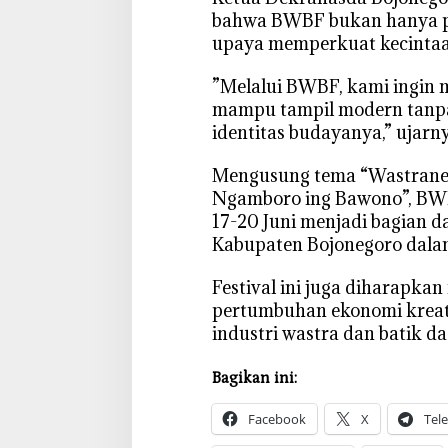
h
bahwa BWBF bukan hanya per
i
upaya memperkuat kecintaa
o
n
‎”Melalui BWBF, kami ingin
B
mampu tampil modern tanpa
e
identitas budayanya,” ujarny
r
k
‎Mengusung tema “Wastran
e
Ngamboro ing Bawono”, BW
l
17-20 Juni menjadi bagian 
a
Kabupaten Bojonegoro dalam
s
‎Festival ini juga diharap
pertumbuhan ekonomi kreat
industri wastra dan batik dae
Bagikan ini:
Facebook
X
Tel