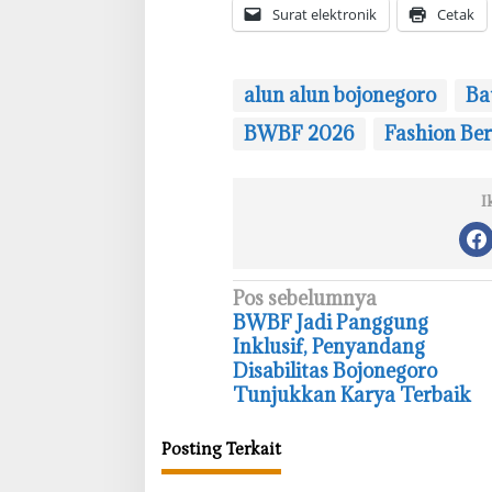
Surat elektronik
Cetak
alun alun bojonegoro
Ba
BWBF 2026
Fashion Ber
I
N
Pos sebelumnya
BWBF Jadi Panggung
a
Inklusif, Penyandang
v
Disabilitas Bojonegoro
i
Tunjukkan Karya Terbaik
g
Posting Terkait
a
s