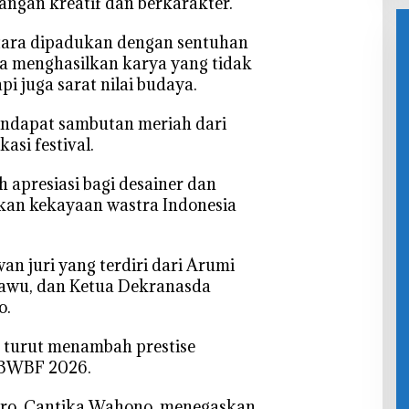
angan kreatif dan berkarakter.
tara dipadukan dengan sentuhan
a menghasilkan karya yang tidak
i juga sarat nilai budaya.
endapat sambutan meriah dari
si festival.
h apresiasi bagi desainer dan
kan kekayaan wastra Indonesia
wan juri yang terdiri dari Arumi
zawu, dan Ketua Dekranasda
o.
ut turut menambah prestise
 BWBF 2026.
oro, Cantika Wahono, menegaskan