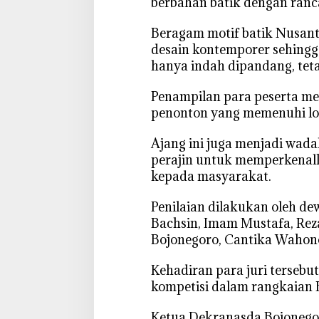
berbahan batik dengan ranc
e
g
‎Beragam motif batik Nusan
o
desain kontemporer sehingg
r
hanya indah dipandang, tetap
o
J
‎Penampilan para peserta m
a
penonton yang memenuhi loka
d
i
‎Ajang ini juga menjadi wada
P
perajin untuk memperkenal
a
kepada masyarakat.
n
g
‎Penilaian dilakukan oleh de
g
Bachsin, Imam Mustafa, Re
u
Bojonegoro, Cantika Wahon
n
g
‎Kehadiran para juri terseb
F
kompetisi dalam rangkaian
a
s
‎Ketua Dekranasda Bojoneg