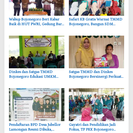
‎Wabup Bojonegoro Beri Kabar
‎Safari KB Gratis Warnai TMMD
Baik di HUT PWRI, Gedung Baru
Bojonegoro, Bangun SDM
Segera Dibangun
Berkualitas dari Keluarga
‎Dinkes dan Satgas TMMD
‎Satgas TMMD dan Dinkes
Bojonegoro Edukasi UMKM
Bojonegoro Bersinergi Perkuat
Desa Kesongo, Waspadai Boraks
Gizi Balita di Kesongo
dan Formalin
Pendaftaran BPD Desa Jubellor
‎Gayatri dan Pendidikan Jadi
Lamongan Resmi Dibuka,
Fokus, TP PKK Bojonegoro