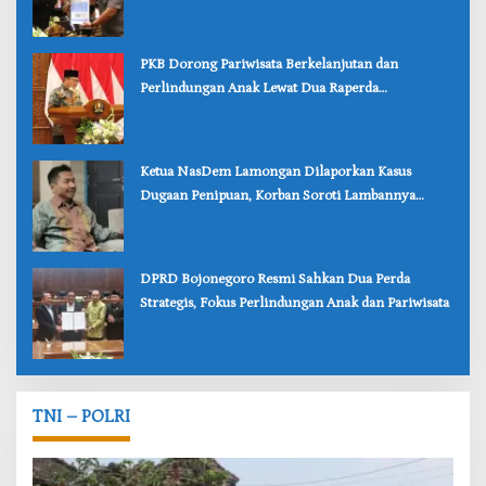
Lebih Kuat
‎PKB Dorong Pariwisata Berkelanjutan dan
Perlindungan Anak Lewat Dua Raperda
Bojonegoro
‎Ketua NasDem Lamongan Dilaporkan Kasus
Dugaan Penipuan, Korban Soroti Lambannya
Penanganan Polisi
‎DPRD Bojonegoro Resmi Sahkan Dua Perda
Strategis, Fokus Perlindungan Anak dan Pariwisata
TNI – POLRI