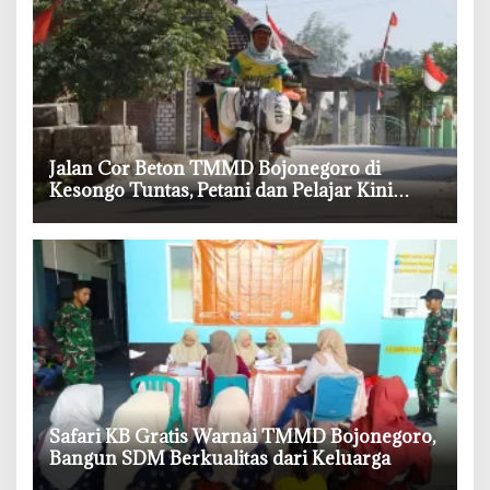
‎Jalan Cor Beton TMMD Bojonegoro di
Kesongo Tuntas, Petani dan Pelajar Kini
Lebih Mudah Beraktivitas
‎Safari KB Gratis Warnai TMMD Bojonegoro,
Bangun SDM Berkualitas dari Keluarga