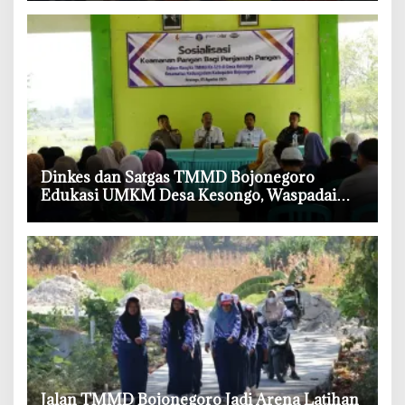
‎Dinkes dan Satgas TMMD Bojonegoro
Edukasi UMKM Desa Kesongo, Waspadai
Boraks dan Formalin
‎Jalan TMMD Bojonegoro Jadi Arena Latihan