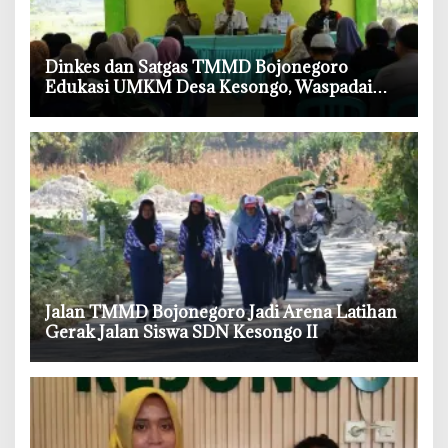
‎Dinkes dan Satgas TMMD Bojonegoro
Edukasi UMKM Desa Kesongo, Waspadai
Boraks dan Formalin
‎Jalan TMMD Bojonegoro Jadi Arena Latihan
Gerak Jalan Siswa SDN Kesongo II