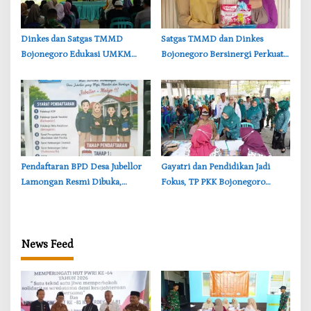
‎Dinkes dan Satgas TMMD
‎Satgas TMMD dan Dinkes
Bojonegoro Edukasi UMKM
Bojonegoro Bersinergi Perkuat
Desa Kesongo, Waspadai Boraks
Gizi Balita di Kesongo
dan Formalin
Pendaftaran BPD Desa Jubellor
‎Gayatri dan Pendidikan Jadi
Lamongan Resmi Dibuka,
Fokus, TP PKK Bojonegoro
Banner Informasi Telah
Turun ke Desa Kawangmangu
Disebarkan
News Feed