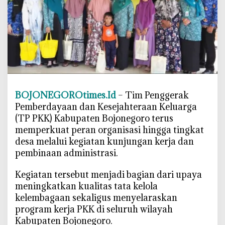
j
a
k
K
a
d
e
r
BOJONEGOROtimes.Id
– Tim Penggerak
P
Pemberdayaan dan Kesejahteraan Keluarga
K
(TP PKK) Kabupaten Bojonegoro terus
K
memperkuat peran organisasi hingga tingkat
B
desa melalui kegiatan kunjungan kerja dan
o
pembinaan administrasi.
j
o
‎Kegiatan tersebut menjadi bagian dari upaya
n
meningkatkan kualitas tata kelola
e
kelembagaan sekaligus menyelaraskan
g
program kerja PKK di seluruh wilayah
o
Kabupaten Bojonegoro.
r