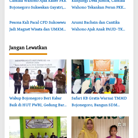
‎Cantika Wahono Ajak Kader PKK
‎Kunjungi Desa Jumok, Cantika
Bojonegoro Sukseskan Gayatri,
Wahono Tekankan Peran PKK
Stunting, dan Kawasan Tanpa
Wujudkan Keluarga Sehat di
Rokok
Bojonegoro
‎Pesona Kali Pacal CFD Sukosewu
‎Arumi Bachsin dan Cantika
Jadi Magnet Wisata dan UMKM,
Wahono Ajak Anak PAUD-TK
Ekonomi Bojonegoro Kian
Bojonegoro Terapkan 7
Bergeliat
Kebiasaan Anak Hebat
Jangan Lewatkan
‎Wabup Bojonegoro Beri Kabar
‎Safari KB Gratis Warnai TMMD
Baik di HUT PWRI, Gedung Baru
Bojonegoro, Bangun SDM
Segera Dibangun
Berkualitas dari Keluarga