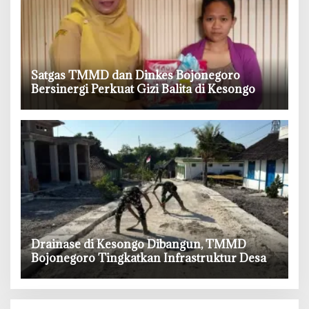
‎Satgas TMMD dan Dinkes Bojonegoro
Bersinergi Perkuat Gizi Balita di Kesongo
‎Drainase di Kesongo Dibangun, TMMD
Bojonegoro Tingkatkan Infrastruktur Desa