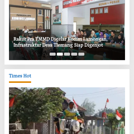
‎Rakor Pra TMMD Digelar Kodim Lamongan,
‎T
Infrastruktur Desa Tlemang Siap Digenjot
W
Times Hot