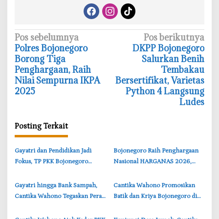
N
Pos sebelumnya
Pos berikutnya
‎Polres Bojonegoro
‎DKPP Bojonegoro
a
Borong Tiga
Salurkan Benih
v
Penghargaan, Raih
Tembakau
i
Nilai Sempurna IKPA
Bersertifikat, Varietas
2025
Python 4 Langsung
g
Ludes
a
s
Posting Terkait
i
p
‎Gayatri dan Pendidikan Jadi
‎Bojonegoro Raih Penghargaan
o
Fokus, TP PKK Bojonegoro
Nasional HARGANAS 2026,
s
Turun ke Desa Kawangmangu
Cantika Wahono Terima
Apresiasi BKKBN
‎Gayatri hingga Bank Sampah,
‎Cantika Wahono Promosikan
Cantika Wahono Tegaskan Peran
Batik dan Kriya Bojonegoro di
Strategis PKK Bojonegoro
Road to INACRAFT 2026
Yogyakarta