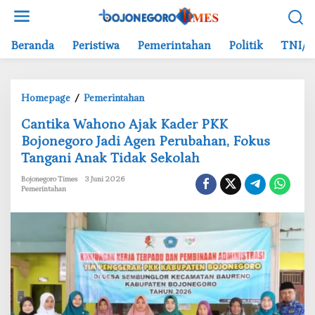
L
e
w
Beranda
Peristiwa
Pemerintahan
Politik
TNI/P
a
t
i
Homepage
/
Pemerintahan
k
C
e
‎Cantika Wahono Ajak Kader PKK
a
k
Bojonegoro Jadi Agen Perubahan, Fokus
n
o
Tangani Anak Tidak Sekolah
t
n
i
t
Bojonegoro Times
3 Juni 2026
k
e
Pemerintahan
a
n
W
a
h
o
n
o
A