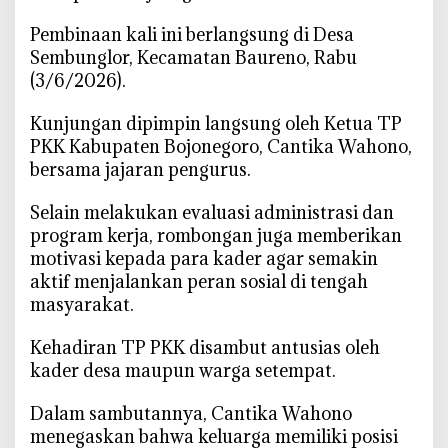
o
‎Pembinaan kali ini berlangsung di Desa
J
Sembunglor, Kecamatan Baureno, Rabu
a
(3/6/2026).
d
i
‎Kunjungan dipimpin langsung oleh Ketua TP
A
PKK Kabupaten Bojonegoro, Cantika Wahono,
g
e
bersama jajaran pengurus.
n
‎Selain melakukan evaluasi administrasi dan
P
e
program kerja, rombongan juga memberikan
r
motivasi kepada para kader agar semakin
u
aktif menjalankan peran sosial di tengah
b
masyarakat.
a
h
‎Kehadiran TP PKK disambut antusias oleh
a
kader desa maupun warga setempat.
n
,
‎Dalam sambutannya, Cantika Wahono
F
menegaskan bahwa keluarga memiliki posisi