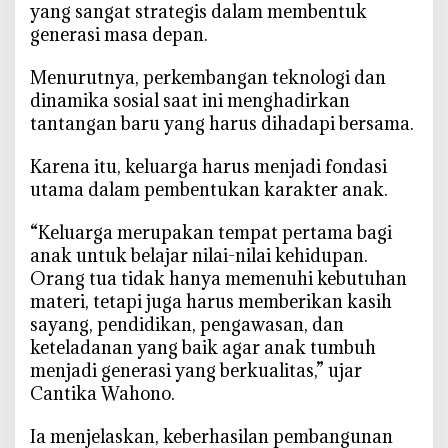
o
yang sangat strategis dalam membentuk
k
generasi masa depan.
u
s
‎Menurutnya, perkembangan teknologi dan
T
dinamika sosial saat ini menghadirkan
a
tantangan baru yang harus dihadapi bersama.
n
g
‎Karena itu, keluarga harus menjadi fondasi
a
utama dalam pembentukan karakter anak.
n
i
‎“Keluarga merupakan tempat pertama bagi
A
anak untuk belajar nilai-nilai kehidupan.
n
Orang tua tidak hanya memenuhi kebutuhan
a
materi, tetapi juga harus memberikan kasih
k
sayang, pendidikan, pengawasan, dan
T
keteladanan yang baik agar anak tumbuh
i
menjadi generasi yang berkualitas,” ujar
d
Cantika Wahono.
a
k
‎Ia menjelaskan, keberhasilan pembangunan
S