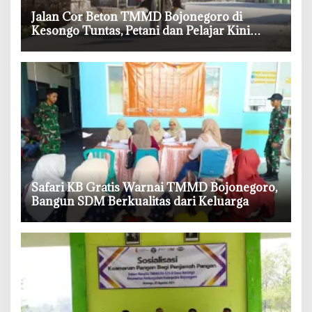
‎Jalan Cor Beton TMMD Bojonegoro di
Kesongo Tuntas, Petani dan Pelajar Kini
Lebih Mudah Beraktivitas
‎Safari KB Gratis Warnai TMMD Bojonegoro,
Bangun SDM Berkualitas dari Keluarga