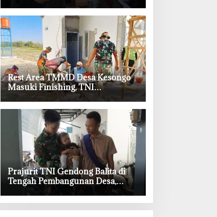
Permudah Layanan Adminduk
‎Rest Area TMMD Desa Kesongo
Masuki Finishing, TNI
Bojonegoro Pastikan Bangunan
Kokoh dan Nyaman
‎Prajurit TNI Gendong Balita di
Tengah Pembangunan Desa,
Momen Haru TMMD Bojonegoro