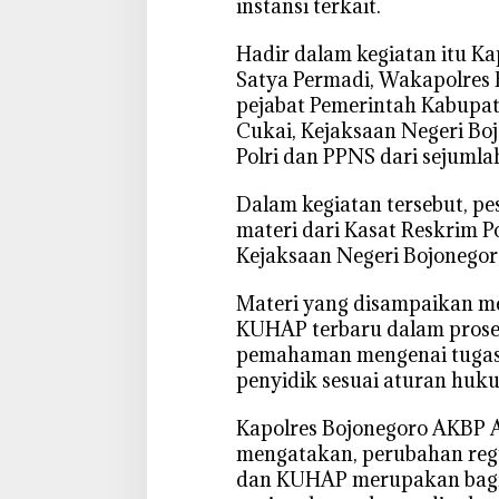
instansi terkait.
,
P
‎Hadir dalam kegiatan itu K
e
Satya Permadi, Wakapolres
r
pejabat Pemerintah Kabupat
k
Cukai, Kejaksaan Negeri Boj
u
Polri dan PPNS dari sejumlah
a
t
‎Dalam kegiatan tersebut, 
S
materi dari Kasat Reskrim P
i
Kejaksaan Negeri Bojonegor
n
e
‎Materi yang disampaikan m
r
KUHAP terbaru dalam prose
g
pemahaman mengenai tugas,
i
penyidik sesuai aturan huk
P
e
‎Kapolres Bojonegoro AKBP 
n
mengatakan, perubahan reg
y
dan KUHAP merupakan bagia
i