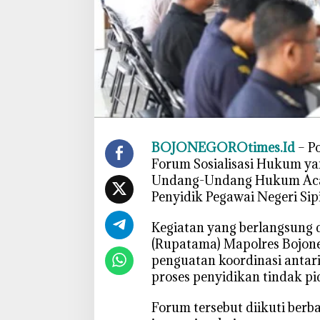
a
n
P
e
m
a
h
a
m
BOJONEGOROtimes.Id
– P
a
Forum Sosialisasi Hukum y
n
Undang-Undang Hukum Acar
K
Penyidik Pegawai Negeri Sipi
U
H
‎Kegiatan yang berlangsung
A
(Rupatama) Mapolres Bojone
P
penguatan koordinasi antar
B
proses penyidikan tindak pi
a
r
‎Forum tersebut diikuti be
u