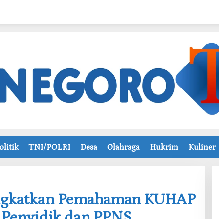
olitik
TNI/POLRI
Desa
Olahraga
Hukrim
Kuliner
Tingkatkan Pemahaman KUHAP
i Penyidik dan PPNS