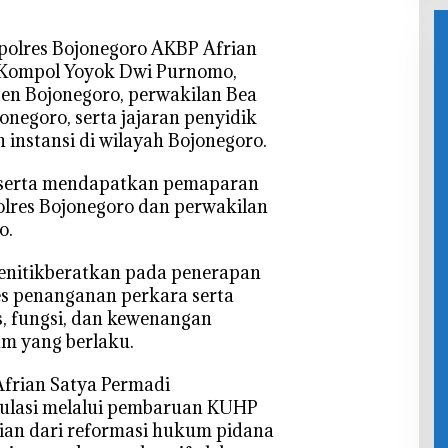
Rp6,250
Ber
Triliun
h
apolres Bojonegoro AKBP Afrian
 Kompol Yoyok Dwi Purnomo,
en Bojonegoro, perwakilan Bea
onegoro, serta jajaran penyidik
 instansi di wilayah Bojonegoro.
peserta mendapatkan pemaparan
olres Bojonegoro dan perwakilan
o.
enitikberatkan pada penerapan
s penanganan perkara serta
 fungsi, dan kewenangan
um yang berlaku.
Afrian Satya Permadi
ulasi melalui pembaruan KUHP
n dari reformasi hukum pidana