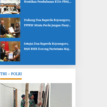
Hentikan Pembahasan KUA-PPAS,
Usulan Penurunan PAD Tuai
Penolakan
‎Dukung Dua Raperda Bojonegoro,
FPPKN Minta Perda Jangan Hanya
Jadi Dokumen
‎Setujui Dua Raperda Bojonegoro,
PAN BNR Dorong Pariwisata Maju
dan Perlindungan Anak Lebih Kuat
TNI – POLRI