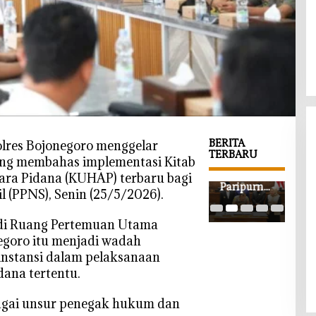
BERITA
olres Bojonegoro menggelar
TERBARU
ang membahas implementasi Kitab
‎Usai
‎Rapat
‎DP
a Pidana (KUHAP) terbaru bagi
Banjir
Paripurna
Boj
l (PPNS), Senin (25/5/2026).
Medali di
DPRD
o S
Porkab II,
Bojonegor
Per
 di Ruang Pertemuan Utama
500 Atlet
o, Ubah
APB
goro itu menjadi wadah
Bojonegor
Postur
202
instansi dalam pelaksanaan
o Mulai
APBD
Ang
Dibidik
2026:
JLS
dana tertentu.
untuk
Belanja
hin
Porprov
Daerah
Pen
rbagai unsur penegak hukum dan
Jatim
Kini
n