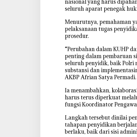
d
nasional yang harus dipaha
i
seluruh aparat penegak hu
k
d
‎Menurutnya, pemahaman y
a
pelaksanaan tugas penyidika
n
prosedur.
P
P
‎“Perubahan dalam KUHP d
N
penting dalam pembaruan si
S
seluruh penyidik, baik Pol
substansi dan implementasin
AKBP Afrian Satya Permadi.
‎Ia menambahkan, kolaborasi
harus terus diperkuat melal
fungsi Koordinator Pengawa
‎Langkah tersebut dinilai p
tahapan penyidikan berjala
berlaku, baik dari sisi admi