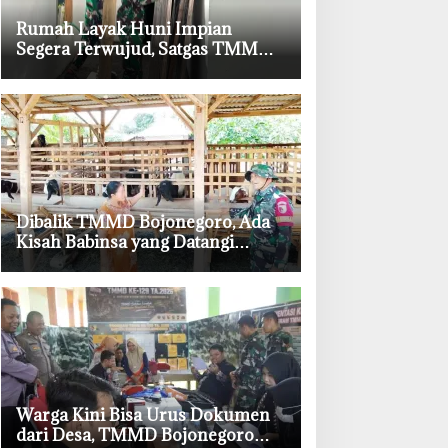
‎Rumah Layak Huni Impian
Segera Terwujud, Satgas TMMD
Bojonegoro Kebut Finishing
‎Dibalik TMMD Bojonegoro, Ada
Kisah Babinsa yang Datangi
Kandang Kambing Demi Dengar
Keluh Warga
‎Warga Kini Bisa Urus Dokumen
dari Desa, TMMD Bojonegoro