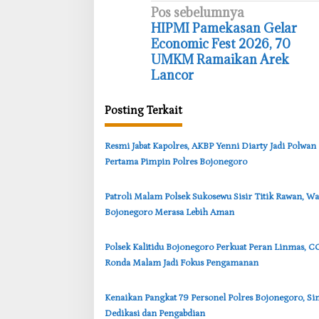
N
Pos sebelumnya
‎HIPMI Pamekasan Gelar
a
Economic Fest 2026, 70
v
UMKM Ramaikan Arek
i
Lancor
g
Posting Terkait
a
s
‎Resmi Jabat Kapolres, AKBP Yenni Diarty Jadi Polwan
i
Pertama Pimpin Polres Bojonegoro
p
o
‎Patroli Malam Polsek Sukosewu Sisir Titik Rawan, W
s
Bojonegoro Merasa Lebih Aman
‎Polsek Kalitidu Bojonegoro Perkuat Peran Linmas, 
Ronda Malam Jadi Fokus Pengamanan
‎Kenaikan Pangkat 79 Personel Polres Bojonegoro, Si
Dedikasi dan Pengabdian