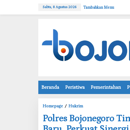
L
Tambahkan Menu
Sabtu, 8 Agustus 2026
e
w
a
t
i
k
e
k
o
n
t
e
n
Beranda
Peristiwa
Pemerintahan
P
Homepage
/
Hukrim
P
‎Polres Bojonegoro 
o
l
Baru, Perkuat Sinerg