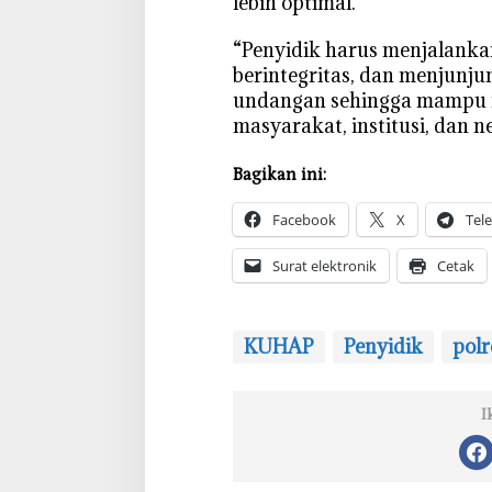
lebih optimal.
‎“Penyidik harus menjalankan
berintegritas, dan menjunju
undangan sehingga mampu 
masyarakat, institusi, dan ne
Bagikan ini:
Facebook
X
Tel
Surat elektronik
Cetak
KUHAP
Penyidik
polr
I