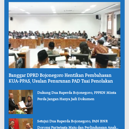
‎Banggar DPRD Bojonegoro Hentikan Pembahasan
KUA-PPAS, Usulan Penurunan PAD Tuai Penolakan
‎Dukung Dua Raperda Bojonegoro, FPPKN Minta
Perda Jangan Hanya Jadi Dokumen
‎Setujui Dua Raperda Bojonegoro, PAN BNR
Dorong Pariwisata Maju dan Perlindungan Anak