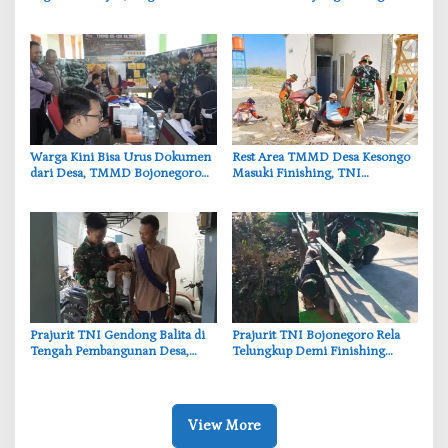
Bojonegoro Kebut Finishing
Kandang Kambing Demi Dengar
Keluh Warga
‎Warga Kini Bisa Urus Dokumen
‎Rest Area TMMD Desa Kesongo
dari Desa, TMMD Bojonegoro
Masuki Finishing, TNI
Permudah Layanan Adminduk
Bojonegoro Pastikan Bangunan
Kokoh dan Nyaman
‎Prajurit TNI Gendong Balita di
‎Prajurit TNI Bojonegoro Rela
Tengah Pembangunan Desa,
Telungkup Demi Finishing
Momen Haru TMMD
Jembatan Brang Etan, Warga
Bojonegoro
Kesongo Terharu
View More