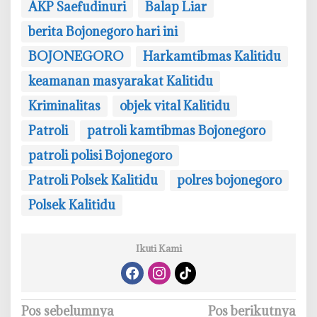
AKP Saefudinuri
Balap Liar
berita Bojonegoro hari ini
BOJONEGORO
Harkamtibmas Kalitidu
keamanan masyarakat Kalitidu
Kriminalitas
objek vital Kalitidu
Patroli
patroli kamtibmas Bojonegoro
patroli polisi Bojonegoro
‎Patroli Polsek Kalitidu
polres bojonegoro
Polsek Kalitidu
Ikuti Kami
N
Pos sebelumnya
Pos berikutnya