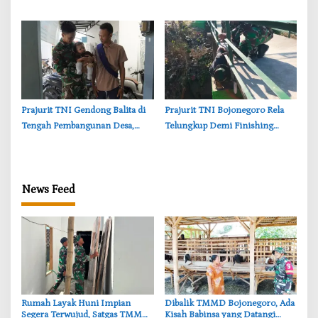
Permudah Layanan Adminduk
Bojonegoro Pastikan Bangunan
Kokoh dan Nyaman
‎Prajurit TNI Gendong Balita di
‎Prajurit TNI Bojonegoro Rela
Tengah Pembangunan Desa,
Telungkup Demi Finishing
Momen Haru TMMD
Jembatan Brang Etan, Warga
Bojonegoro
Kesongo Terharu
News Feed
‎Rumah Layak Huni Impian
‎Dibalik TMMD Bojonegoro, Ada
Segera Terwujud, Satgas TMMD
Kisah Babinsa yang Datangi