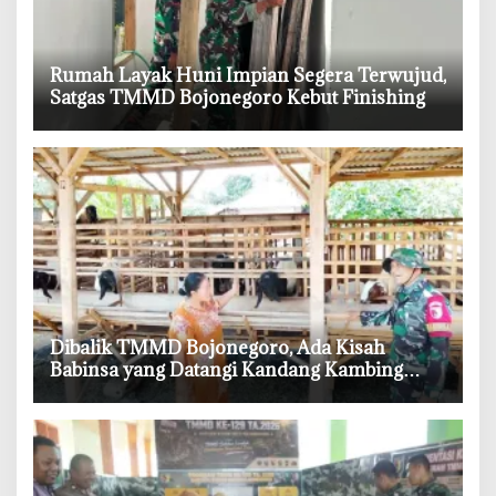
‎Rumah Layak Huni Impian Segera Terwujud,
Satgas TMMD Bojonegoro Kebut Finishing
‎Dibalik TMMD Bojonegoro, Ada Kisah
Babinsa yang Datangi Kandang Kambing
Demi Dengar Keluh Warga