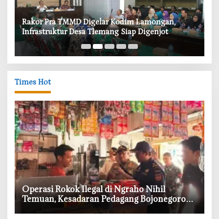
‎Rakor Pra TMMD Digelar Kodim Lamongan,
‎T
Infrastruktur Desa Tlemang Siap Digenjot
W
Times Hot
‎Operasi Rokok Ilegal di Ngraho Nihil
Temuan, Kesadaran Pedagang Bojonegoro
Meningkat