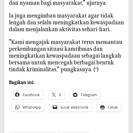
dan nyaman bagi masyarakat,” ujarnya.
l
i
‎Ia juga mengimbau masyarakat agar tidak
t
lengah dan selalu meningkatkan kewaspadaan
a
dalam menjalankan aktivitas sehari-hari.
s
d
‎”Kami mengajak masyarakat terus memantau
a
perkembangan situasi kamtibmas dan
n
meningkatkan kewaspadaan sebagai langkah
B
bersama untuk mencegah berbagai bentuk
a
tindak kriminalitas,” pungkasnya. (*)
l
a
p
Bagikan ini:
L
Facebook
X
Telegram
i
a
WhatsApp
Surat elektronik
Cetak
r