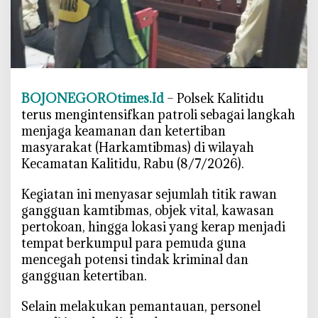
l
i
t
i
d
u
BOJONEGOROtimes.Id
– Polsek Kalitidu
B
terus mengintensifkan patroli sebagai langkah
o
menjaga keamanan dan ketertiban
j
masyarakat (Harkamtibmas) di wilayah
o
n
Kecamatan Kalitidu, Rabu (8/7/2026).
e
‎Kegiatan ini menyasar sejumlah titik rawan
g
o
gangguan kamtibmas, objek vital, kawasan
r
pertokoan, hingga lokasi yang kerap menjadi
o
tempat berkumpul para pemuda guna
D
mencegah potensi tindak kriminal dan
i
gangguan ketertiban.
t
i
‎Selain melakukan pemantauan, personel
n