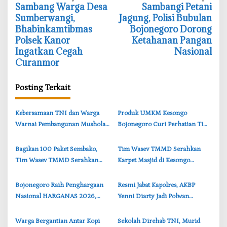
‎Sambang Warga Desa
‎Sambangi Petani
a
Sumberwangi,
Jagung, Polisi Bubulan
v
Bhabinkamtibmas
Bojonegoro Dorong
i
Polsek Kanor
Ketahanan Pangan
Ingatkan Cegah
Nasional
g
Curanmor
a
s
Posting Terkait
i
p
‎Kebersamaan TNI dan Warga
‎Produk UMKM Kesongo
o
Warnai Pembangunan Mushola
Bojonegoro Curi Perhatian Tim
s
TMMD di Perbatasan
Wasev TMMD, Brigjen TNI
Bojonegoro-Lamongan
Herry Beri Pujian
‎Bagikan 100 Paket Sembako,
‎Tim Wasev TMMD Serahkan
Tim Wasev TMMD Serahkan
Karpet Masjid di Kesongo
kepada Warga Kesongo
Bojonegoro, Wujud Nyata
Bojonegoro
Kepedulian TNI
‎Bojonegoro Raih Penghargaan
‎Resmi Jabat Kapolres, AKBP
Nasional HARGANAS 2026,
Yenni Diarty Jadi Polwan
Cantika Wahono Terima
Pertama Pimpin Polres
Apresiasi BKKBN
Bojonegoro
‎Warga Bergantian Antar Kopi
‎Sekolah Direhab TNI, Murid