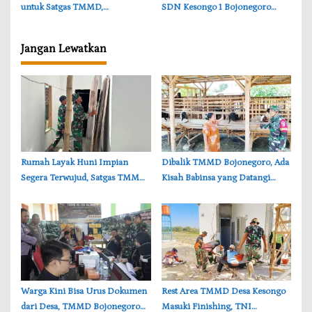
untuk Satgas TMMD,
SDN Kesongo 1 Bojonegoro
Kebersamaan Warnai
Sambut Kelas Baru dengan
Pembangunan Jalan di
Bahagia
Jangan Lewatkan
Bojonegoro
‎Rumah Layak Huni Impian
‎Dibalik TMMD Bojonegoro, Ada
Segera Terwujud, Satgas TMMD
Kisah Babinsa yang Datangi
Bojonegoro Kebut Finishing
Kandang Kambing Demi Dengar
Keluh Warga
‎Warga Kini Bisa Urus Dokumen
‎Rest Area TMMD Desa Kesongo
dari Desa, TMMD Bojonegoro
Masuki Finishing, TNI