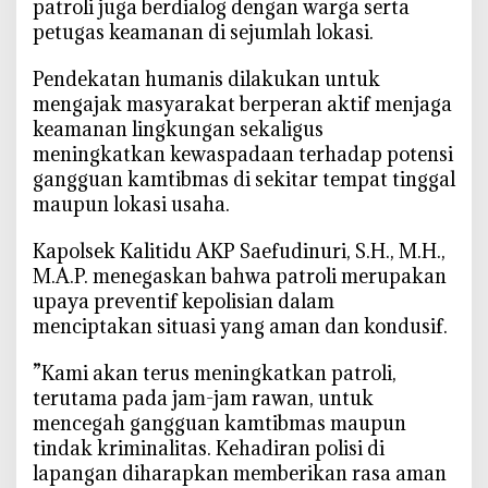
patroli juga berdialog dengan warga serta
g
petugas keamanan di sejumlah lokasi.
k
a
‎Pendekatan humanis dilakukan untuk
t
mengajak masyarakat berperan aktif menjaga
k
keamanan lingkungan sekaligus
a
meningkatkan kewaspadaan terhadap potensi
n
gangguan kamtibmas di sekitar tempat tinggal
,
maupun lokasi usaha.
C
e
‎Kapolsek Kalitidu AKP Saefudinuri, S.H., M.H.,
g
M.A.P. menegaskan bahwa patroli merupakan
a
upaya preventif kepolisian dalam
h
menciptakan situasi yang aman dan kondusif.
K
r
‎”Kami akan terus meningkatkan patroli,
i
terutama pada jam-jam rawan, untuk
m
mencegah gangguan kamtibmas maupun
i
tindak kriminalitas. Kehadiran polisi di
n
lapangan diharapkan memberikan rasa aman
a