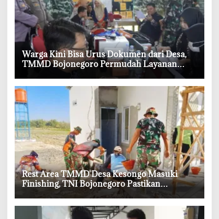
‎Warga Kini Bisa Urus Dokumen dari Desa,
TMMD Bojonegoro Permudah Layanan
Adminduk
‎Rest Area TMMD Desa Kesongo Masuki
Finishing, TNI Bojonegoro Pastikan
Bangunan Kokoh dan Nyaman