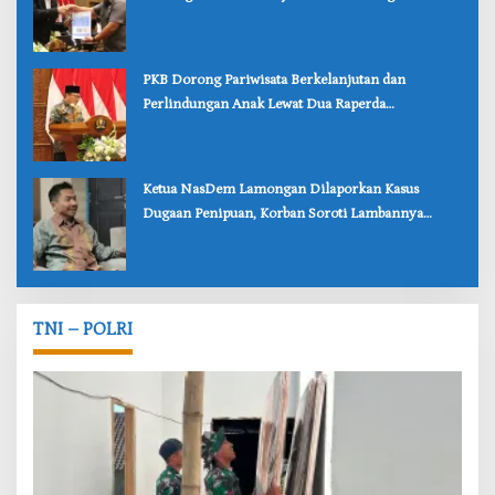
Lebih Kuat
‎PKB Dorong Pariwisata Berkelanjutan dan
Perlindungan Anak Lewat Dua Raperda
Bojonegoro
‎Ketua NasDem Lamongan Dilaporkan Kasus
Dugaan Penipuan, Korban Soroti Lambannya
Penanganan Polisi
TNI – POLRI