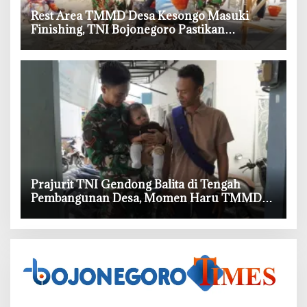
‎Rest Area TMMD Desa Kesongo Masuki
Finishing, TNI Bojonegoro Pastikan
Bangunan Kokoh dan Nyaman
‎Prajurit TNI Gendong Balita di Tengah
Pembangunan Desa, Momen Haru TMMD
Bojonegoro