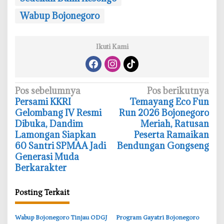
Wabup Bojonegoro
Ikuti Kami
N
Pos sebelumnya
Pos berikutnya
‎Persami KKRI
‎Temayang Eco Fun
a
Gelombang IV Resmi
Run 2026 Bojonegoro
v
Dibuka, Dandim
Meriah, Ratusan
i
Lamongan Siapkan
Peserta Ramaikan
60 Santri SPMAA Jadi
Bendungan Gongseng
g
Generasi Muda
a
Berkarakter
s
i
Posting Terkait
p
o
‎Wabup Bojonegoro Tinjau ODGJ
‎Program Gayatri Bojonegoro