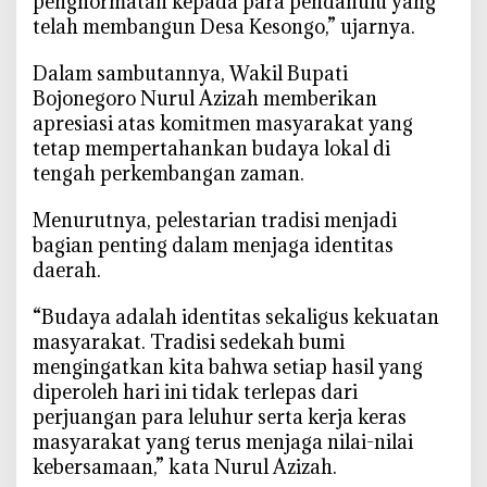
penghormatan kepada para pendahulu yang
a
telah membangun Desa Kesongo,” ujarnya.
n
g
‎Dalam sambutannya, Wakil Bupati
a
Bojonegoro Nurul Azizah memberikan
n
apresiasi atas komitmen masyarakat yang
tetap mempertahankan budaya lokal di
tengah perkembangan zaman.
‎Menurutnya, pelestarian tradisi menjadi
bagian penting dalam menjaga identitas
daerah.
‎“Budaya adalah identitas sekaligus kekuatan
masyarakat. Tradisi sedekah bumi
mengingatkan kita bahwa setiap hasil yang
diperoleh hari ini tidak terlepas dari
perjuangan para leluhur serta kerja keras
masyarakat yang terus menjaga nilai-nilai
kebersamaan,” kata Nurul Azizah.