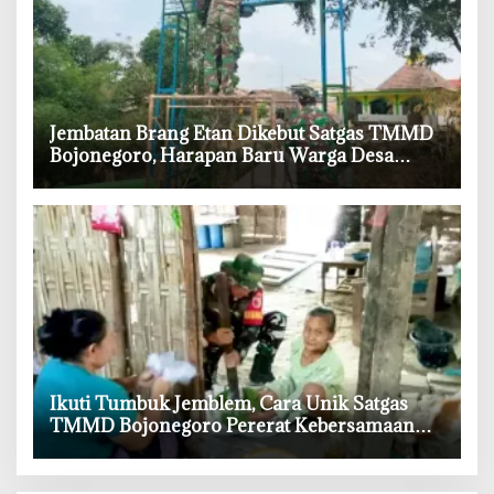
‎Jembatan Brang Etan Dikebut Satgas TMMD
Bojonegoro, Harapan Baru Warga Desa
Kesongo
‎Ikuti Tumbuk Jemblem, Cara Unik Satgas
TMMD Bojonegoro Pererat Kebersamaan
dengan Warga