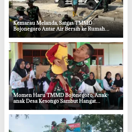
‎Kemarau Melanda, Satgas TMMD
Bojonegoro Antar Air Bersih ke Rumah
Warga
‎Momen Haru TMMD Bojonegoro, Anak-
anak Desa Kesongo Sambut Hangat
Kehadiran Prajurit TNI