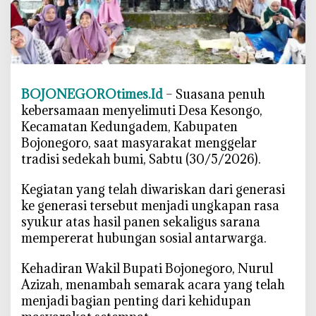
g
o
M
e
r
i
BOJONEGOROtimes.Id
– Suasana penuh
a
kebersamaan menyelimuti Desa Kesongo,
h
Kecamatan Kedungadem, Kabupaten
,
Bojonegoro, saat masyarakat menggelar
W
tradisi sedekah bumi, Sabtu (30/5/2026).
a
b
‎Kegiatan yang telah diwariskan dari generasi
u
ke generasi tersebut menjadi ungkapan rasa
p
syukur atas hasil panen sekaligus sarana
B
mempererat hubungan sosial antarwarga.
o
j
‎Kehadiran Wakil Bupati Bojonegoro, Nurul
o
Azizah, menambah semarak acara yang telah
n
menjadi bagian penting dari kehidupan
e
g