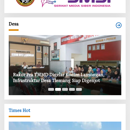
Desa
‎Rakor Pra TMMD Digelar Kodim Lamongan,
‎T
Infrastruktur Desa Tlemang Siap Digenjot
W
Times Hot