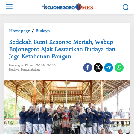
L
e
w
a
t
Homepage
/
Budaya
S
i
e
Sedekah Bumi Kesongo Meriah, Wabup
k
d
e
Bojonegoro Ajak Lestarikan Budaya dan
e
k
Jaga Ketahanan Pangan
k
o
a
Bojonegoro Times
30 Mei 2026
n
h
Budaya
,
Pemerintahan
t
B
e
u
n
m
i
K
e
s
o
n