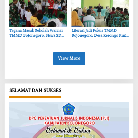
‎Tagana Masuk Sekolah Warnai
‎Literasi Jadi Fokus TMMD
TMMD Bojonegoro, Siswa SD
Bojonegoro, Desa Kesongo Kini
Belajar Mitigasi Bencana
Punya Layanan Buku Terpadu
View More
SELAMAT DAN SUKSES