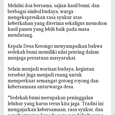
a
‎Melalui doa bersama, sajian hasil bumi, dan
y
berbagai simbol budaya, warga
a
mengekspresikan rasa syukur atas
d
keberkahan yang diterima sekaligus memohon
a
hasil panen yang lebih baik pada masa
n
mendatang.
J
a
‎Kepala Desa Kesongo menyampaikan bahwa
g
sedekah bumi memiliki nilai penting dalam
a
menjaga persatuan masyarakat.
K
e
‎Selain menjadi warisan budaya, kegiatan
t
tersebut juga menjadi ruang untuk
a
memperkuat semangat gotong royong dan
h
kebersamaan antarwarga desa.
a
n
‎“Sedekah bumi merupakan peninggalan
a
leluhur yang harus terus kita jaga. Tradisi ini
n
mengajarkan kebersamaan, rasa syukur, dan
P