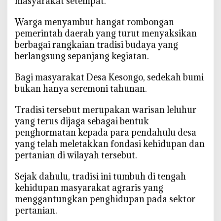
masyarakat setempat.
o
‎Warga menyambut hangat rombongan
r
o
pemerintah daerah yang turut menyaksikan
A
berbagai rangkaian tradisi budaya yang
j
berlangsung sepanjang kegiatan.
a
k
‎Bagi masyarakat Desa Kesongo, sedekah bumi
L
bukan hanya seremoni tahunan.
e
s
‎Tradisi tersebut merupakan warisan leluhur
t
yang terus dijaga sebagai bentuk
a
penghormatan kepada para pendahulu desa
r
yang telah meletakkan fondasi kehidupan dan
i
pertanian di wilayah tersebut.
k
a
‎Sejak dahulu, tradisi ini tumbuh di tengah
n
kehidupan masyarakat agraris yang
B
menggantungkan penghidupan pada sektor
u
pertanian.
d