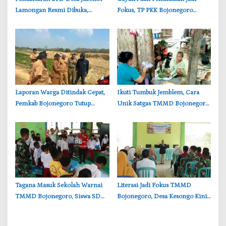
Lamongan Resmi Dibuka,
Fokus, TP PKK Bojonegoro
Banner Informasi Telah
Turun ke Desa Kawangmangu
Disebarkan
‎Laporan Warga Ditindak Cepat,
‎Ikuti Tumbuk Jemblem, Cara
Pemkab Bojonegoro Tutup
Unik Satgas TMMD Bojonegoro
Sementara Lokasi Galian Tanah
Pererat Kebersamaan dengan
di Trucuk
Warga
‎Tagana Masuk Sekolah Warnai
‎Literasi Jadi Fokus TMMD
TMMD Bojonegoro, Siswa SD
Bojonegoro, Desa Kesongo Kini
Belajar Mitigasi Bencana
Punya Layanan Buku Terpadu