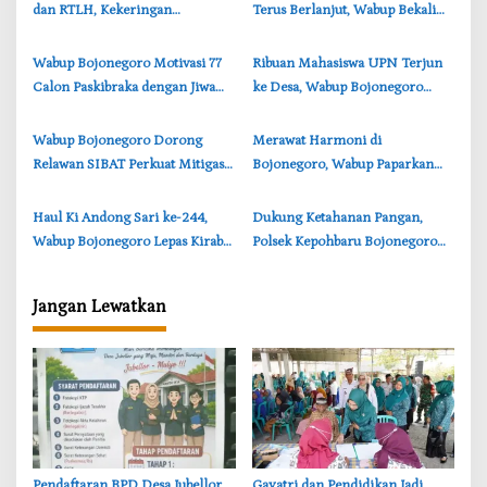
s
dan RTLH, Kekeringan
Terus Berlanjut, Wabup Bekali
Temayang Jadi Perhatian
Calon Penerima Manfaat
Pemkab
‎Wabup Bojonegoro Motivasi 77
‎Ribuan Mahasiswa UPN Terjun
Calon Paskibraka dengan Jiwa
ke Desa, Wabup Bojonegoro
Kepemimpinan
Minta Validasi Data Warga
Miskin
‎Wabup Bojonegoro Dorong
‎Merawat Harmoni di
Relawan SIBAT Perkuat Mitigasi
Bojonegoro, Wabup Paparkan
Bencana di DAS Bengawan Solo
Prioritas Pembangunan
‎Haul Ki Andong Sari ke-244,
‎Dukung Ketahanan Pangan,
Wabup Bojonegoro Lepas Kirab
Polsek Kepohbaru Bojonegoro
Agung Tradisi Ledok Kulon
Sambangi Petani Jagung di Desa
Pejok
Jangan Lewatkan
Pendaftaran BPD Desa Jubellor
‎Gayatri dan Pendidikan Jadi