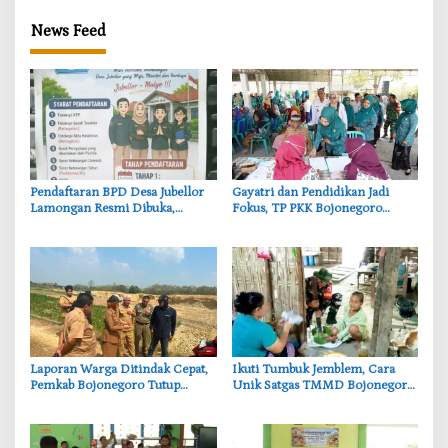
News Feed
Pendaftaran BPD Desa Jubellor
‎Gayatri dan Pendidikan Jadi
Lamongan Resmi Dibuka,
Fokus, TP PKK Bojonegoro
Banner Informasi Telah
Turun ke Desa Kawangmangu
Disebarkan
‎Laporan Warga Ditindak Cepat,
‎Ikuti Tumbuk Jemblem, Cara
Pemkab Bojonegoro Tutup
Unik Satgas TMMD Bojonegoro
Sementara Lokasi Galian Tanah
Pererat Kebersamaan dengan
di Trucuk
Warga