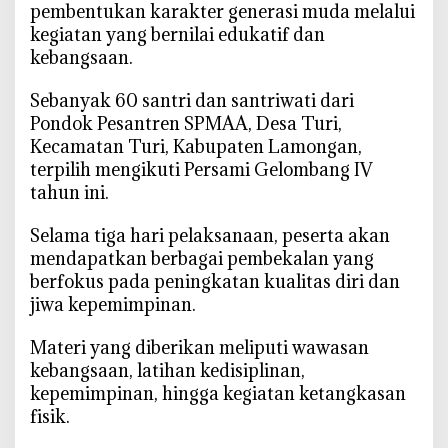
n
pembentukan karakter generasi muda melalui
6
kegiatan yang bernilai edukatif dan
0
kebangsaan.
S
a
‎Sebanyak 60 santri dan santriwati dari
n
Pondok Pesantren SPMAA, Desa Turi,
t
Kecamatan Turi, Kabupaten Lamongan,
r
terpilih mengikuti Persami Gelombang IV
i
tahun ini.
S
P
‎Selama tiga hari pelaksanaan, peserta akan
M
mendapatkan berbagai pembekalan yang
A
berfokus pada peningkatan kualitas diri dan
A
jiwa kepemimpinan.
J
a
‎Materi yang diberikan meliputi wawasan
d
kebangsaan, latihan kedisiplinan,
i
kepemimpinan, hingga kegiatan ketangkasan
G
fisik.
e
n