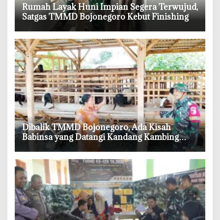
‎Rumah Layak Huni Impian Segera Terwujud,
Satgas TMMD Bojonegoro Kebut Finishing
‎Dibalik TMMD Bojonegoro, Ada Kisah
Babinsa yang Datangi Kandang Kambing
Demi Dengar Keluh Warga