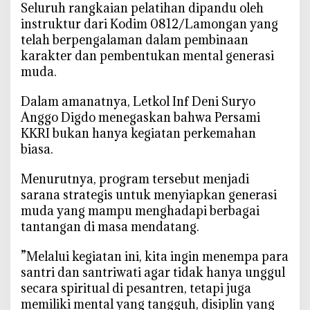
‎Seluruh rangkaian pelatihan dipandu oleh
e
instruktur dari Kodim 0812/Lamongan yang
r
telah berpengalaman dalam pembinaan
a
karakter dan pembentukan mental generasi
s
muda.
i
M
‎Dalam amanatnya, Letkol Inf Deni Suryo
u
Anggo Digdo menegaskan bahwa Persami
d
KKRI bukan hanya kegiatan perkemahan
a
biasa.
B
e
‎Menurutnya, program tersebut menjadi
r
sarana strategis untuk menyiapkan generasi
k
muda yang mampu menghadapi berbagai
a
tantangan di masa mendatang.
r
a
‎”Melalui kegiatan ini, kita ingin menempa para
k
santri dan santriwati agar tidak hanya unggul
t
secara spiritual di pesantren, tetapi juga
e
r
memiliki mental yang tangguh, disiplin yang