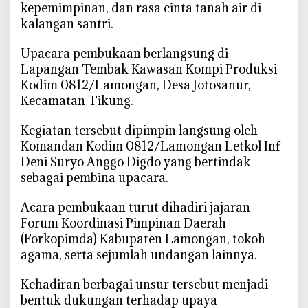
kepemimpinan, dan rasa cinta tanah air di
D
kalangan santri.
a
n
‎Upacara pembukaan berlangsung di
d
Lapangan Tembak Kawasan Kompi Produksi
i
Kodim 0812/Lamongan, Desa Jotosanur,
m
Kecamatan Tikung.
L
a
‎Kegiatan tersebut dipimpin langsung oleh
m
Komandan Kodim 0812/Lamongan Letkol Inf
o
n
Deni Suryo Anggo Digdo yang bertindak
g
sebagai pembina upacara.
a
n
‎Acara pembukaan turut dihadiri jajaran
S
Forum Koordinasi Pimpinan Daerah
i
(Forkopimda) Kabupaten Lamongan, tokoh
a
agama, serta sejumlah undangan lainnya.
p
k
‎Kehadiran berbagai unsur tersebut menjadi
a
bentuk dukungan terhadap upaya