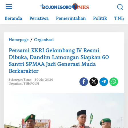
L
e
w
Beranda
Peristiwa
Pemerintahan
Politik
TNI/P
a
t
i
Homepage
/
Organisasi
k
P
e
‎Persami KKRI Gelombang IV Resmi
e
k
Dibuka, Dandim Lamongan Siapkan 60
r
o
Santri SPMAA Jadi Generasi Muda
s
n
Berkarakter
a
t
m
e
Bojonegoro Times
30 Mei 2026
i
n
Organisasi
,
TNI/POLRI
K
K
R
I
G
e
l