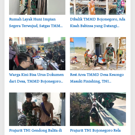
‎Rumah Layak Huni Impian
‎Dibalik TMMD Bojonegoro, Ada
Segera Terwujud, Satgas TMMD
Kisah Babinsa yang Datangi
Bojonegoro Kebut Finishing
Kandang Kambing Demi Dengar
Keluh Warga
‎Warga Kini Bisa Urus Dokumen
‎Rest Area TMMD Desa Kesongo
dari Desa, TMMD Bojonegoro
Masuki Finishing, TNI
Permudah Layanan Adminduk
Bojonegoro Pastikan Bangunan
Kokoh dan Nyaman
‎Prajurit TNI Gendong Balita di
‎Prajurit TNI Bojonegoro Rela