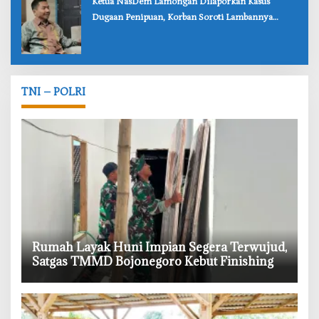
‎Ketua NasDem Lamongan Dilaporkan Kasus
Dugaan Penipuan, Korban Soroti Lambannya
Penanganan Polisi
TNI – POLRI
‎Rumah Layak Huni Impian Segera Terwujud,
Satgas TMMD Bojonegoro Kebut Finishing