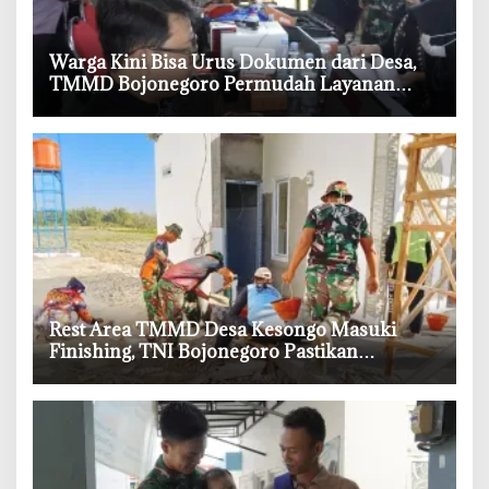
‎Warga Kini Bisa Urus Dokumen dari Desa,
TMMD Bojonegoro Permudah Layanan
Adminduk
‎Rest Area TMMD Desa Kesongo Masuki
Finishing, TNI Bojonegoro Pastikan
Bangunan Kokoh dan Nyaman