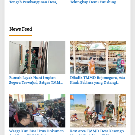
Tengah Pembangunan Desa,
Telungkup Demi Finishing
Momen Haru TMMD
Jembatan Brang Etan, Warga
Bojonegoro
Kesongo Terharu
News Feed
‎Rumah Layak Huni Impian
‎Dibalik TMMD Bojonegoro, Ada
Segera Terwujud, Satgas TMMD
Kisah Babinsa yang Datangi
Bojonegoro Kebut Finishing
Kandang Kambing Demi Dengar
Keluh Warga
‎Warga Kini Bisa Urus Dokumen
‎Rest Area TMMD Desa Kesongo