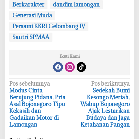
Berkarakter
dandim lamongan
Generasi Muda
‎Persami KKRI Gelombang IV
Santri SPMAA
Ikuti Kami
N
Pos sebelumnya
Pos berikutnya
Modus Cinta
Sedekah Bumi
a
Berujung Pidana, Pria
Kesongo Meriah,
v
Asal Bojonegoro Tipu
Wabup Bojonegoro
i
Kekasih dan
Ajak Lestarikan
Gadaikan Motor di
Budaya dan Jaga
g
Lamongan
Ketahanan Pangan
a
s