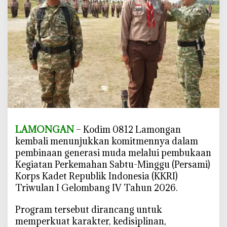
o
m
b
a
n
g
I
V
R
e
s
LAMONGAN
– Kodim 0812 Lamongan
m
kembali menunjukkan komitmennya dalam
i
pembinaan generasi muda melalui pembukaan
D
Kegiatan Perkemahan Sabtu-Minggu (Persami)
i
Korps Kadet Republik Indonesia (KKRI)
b
Triwulan I Gelombang IV Tahun 2026.
u
k
‎Program tersebut dirancang untuk
a
memperkuat karakter, kedisiplinan,
,