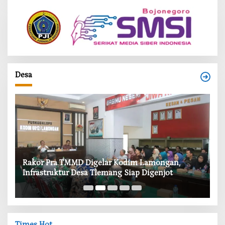
Desa
‎Rakor Pra TMMD Digelar Kodim Lamongan,
‎T
Infrastruktur Desa Tlemang Siap Digenjot
W
Times Hot