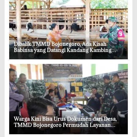
‎Dibalik TMMD Bojonegoro, Ada Kisah
Babinsa yang Datangi Kandang Kambing
Demi Dengar Keluh Warga
‎Warga Kini Bisa Urus Dokumen dari Desa,
TMMD Bojonegoro Permudah Layanan
Adminduk