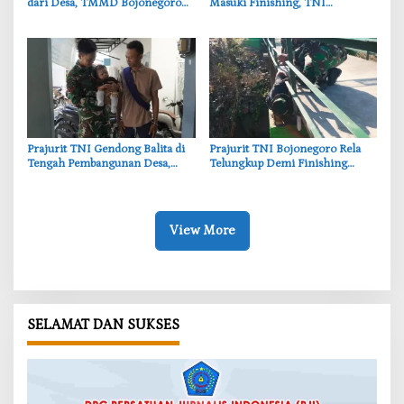
dari Desa, TMMD Bojonegoro
Masuki Finishing, TNI
Permudah Layanan Adminduk
Bojonegoro Pastikan Bangunan
Kokoh dan Nyaman
‎Prajurit TNI Gendong Balita di
‎Prajurit TNI Bojonegoro Rela
Tengah Pembangunan Desa,
Telungkup Demi Finishing
Momen Haru TMMD
Jembatan Brang Etan, Warga
Bojonegoro
Kesongo Terharu
View More
SELAMAT DAN SUKSES