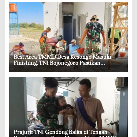
‎Rest Area TMMD Desa Kesongo Masuki
Finishing, TNI Bojonegoro Pastikan
Bangunan Kokoh dan Nyaman
‎Prajurit TNI Gendong Balita di Tengah