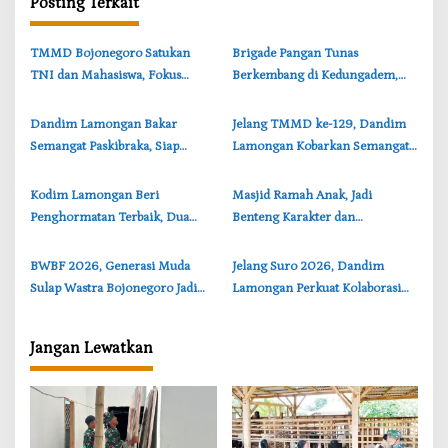
Posting Terkait
i
p
‎TMMD Bojonegoro Satukan
‎Brigade Pangan Tunas
o
TNI dan Mahasiswa, Fokus
Berkembang di Kedungadem,
s
Bangun Desa dan Karakter
Generasi Muda Majukan
Generasi Muda
Pertanian Bojonegoro
‎Dandim Lamongan Bakar
‎Jelang TMMD ke-129, Dandim
Semangat Paskibraka, Siap
Lamongan Kobarkan Semangat
Kibarkan Merah Putih di HUT RI
Prajurit: Sukses Harus Dirasakan
2026
Rakyat
‎Kodim Lamongan Beri
‎Masjid Ramah Anak, Jadi
Penghormatan Terbaik, Dua
Benteng Karakter dan
Danramil Purna Tugas Dilepas
Perlindungan Generasi Muda
dengan Tradisi Pedang Pora
Bojonegoro
‎BWBF 2026, Generasi Muda
Jelang Suro 2026, Dandim
Sulap Wastra Bojonegoro Jadi
Lamongan Perkuat Kolaborasi
Streetwear Kekinian
TNI-Polri dan Perguruan Silat
Jangan Lewatkan