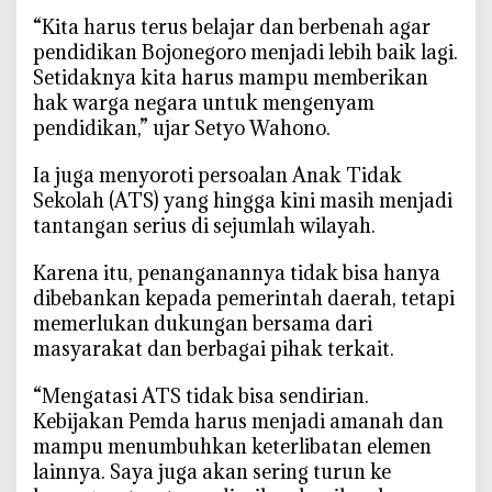
o
‎“Kita harus terus belajar dan berbenah agar
r
pendidikan Bojonegoro menjadi lebih baik lagi.
a
Setidaknya kita harus mampu memberikan
s
hak warga negara untuk mengenyam
i
pendidikan,” ujar Setyo Wahono.
d
a
‎Ia juga menyoroti persoalan Anak Tidak
n
Sekolah (ATS) yang hingga kini masih menjadi
I
n
tantangan serius di sejumlah wilayah.
o
‎Karena itu, penanganannya tidak bisa hanya
v
a
dibebankan kepada pemerintah daerah, tetapi
s
memerlukan dukungan bersama dari
i
masyarakat dan berbagai pihak terkait.
‎“Mengatasi ATS tidak bisa sendirian.
Kebijakan Pemda harus menjadi amanah dan
mampu menumbuhkan keterlibatan elemen
lainnya. Saya juga akan sering turun ke