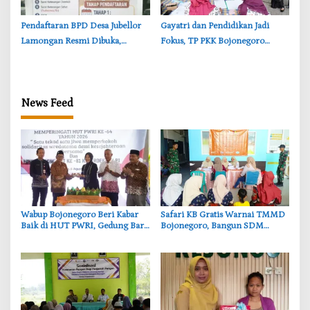
Pendaftaran BPD Desa Jubellor
‎Gayatri dan Pendidikan Jadi
Lamongan Resmi Dibuka,
Fokus, TP PKK Bojonegoro
Banner Informasi Telah
Turun ke Desa Kawangmangu
Disebarkan
News Feed
‎Wabup Bojonegoro Beri Kabar
‎Safari KB Gratis Warnai TMMD
Baik di HUT PWRI, Gedung Baru
Bojonegoro, Bangun SDM
Segera Dibangun
Berkualitas dari Keluarga