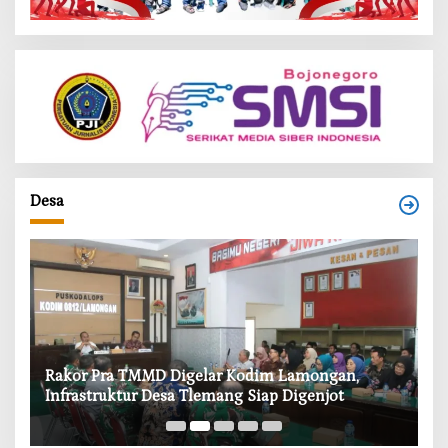
Desa
‎Rakor Pra TMMD Digelar Kodim Lamongan,
‎T
Infrastruktur Desa Tlemang Siap Digenjot
W