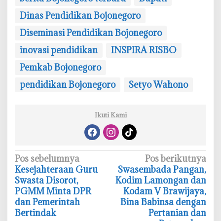
Dinas Pendidikan Bojonegoro
Diseminasi Pendidikan Bojonegoro
inovasi pendidikan
‎INSPIRA RISBO
Pemkab Bojonegoro
pendidikan Bojonegoro
Setyo Wahono
Ikuti Kami
N
Pos sebelumnya
Pos berikutnya
‎Kesejahteraan Guru
Swasembada Pangan,
a
Swasta Disorot,
Kodim Lamongan dan
v
PGMM Minta DPR
Kodam V Brawijaya,
i
dan Pemerintah
Bina Babinsa dengan
Bertindak
Pertanian dan
g