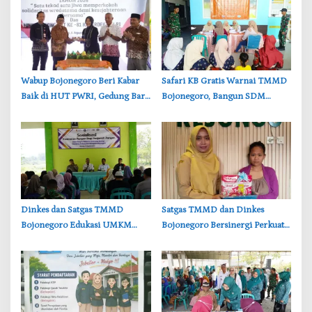
‎Wabup Bojonegoro Beri Kabar
‎Safari KB Gratis Warnai TMMD
Baik di HUT PWRI, Gedung Baru
Bojonegoro, Bangun SDM
Segera Dibangun
Berkualitas dari Keluarga
‎Dinkes dan Satgas TMMD
‎Satgas TMMD dan Dinkes
Bojonegoro Edukasi UMKM
Bojonegoro Bersinergi Perkuat
Desa Kesongo, Waspadai Boraks
Gizi Balita di Kesongo
dan Formalin