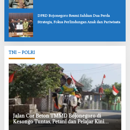
‎DPRD Bojonegoro Resmi Sahkan Dua Perda
Strategis, Fokus Perlindungan Anak dan Pariwisata
TNI – POLRI
‎Jalan Cor Beton TMMD Bojonegoro di
Kesongo Tuntas, Petani dan Pelajar Kini
Lebih Mudah Beraktivitas