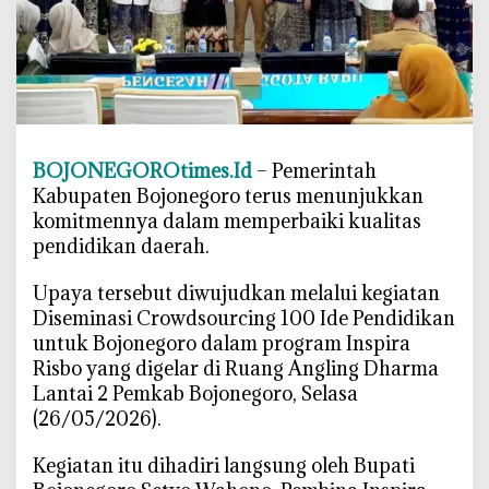
a
n
G
e
b
r
a
BOJONEGOROtimes.Id
– Pemerintah
k
Kabupaten Bojonegoro terus menunjukkan
a
komitmennya dalam memperbaiki kualitas
n
pendidikan daerah.
P
e
‎Upaya tersebut diwujudkan melalui kegiatan
n
Diseminasi Crowdsourcing 100 Ide Pendidikan
d
untuk Bojonegoro dalam program Inspira
i
Risbo yang digelar di Ruang Angling Dharma
d
Lantai 2 Pemkab Bojonegoro, Selasa
i
(26/05/2026).
k
a
‎Kegiatan itu dihadiri langsung oleh Bupati
n