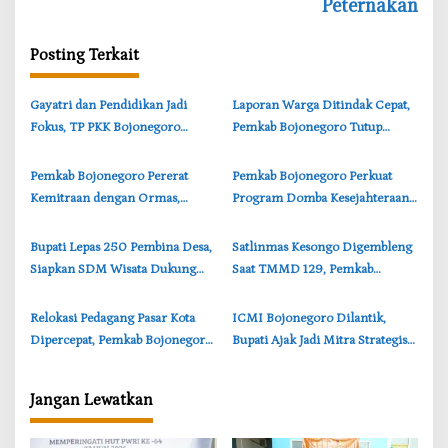
Peternakan
a
s
Posting Terkait
i
p
‎Gayatri dan Pendidikan Jadi
‎Laporan Warga Ditindak Cepat,
o
Fokus, TP PKK Bojonegoro
Pemkab Bojonegoro Tutup
s
Turun ke Desa Kawangmangu
Sementara Lokasi Galian Tanah
di Trucuk
‎Pemkab Bojonegoro Pererat
‎Pemkab Bojonegoro Perkuat
Kemitraan dengan Ormas,
Program Domba Kesejahteraan,
Bupati Tekankan Persatuan dan
Wabup: Kini 3 Ekor per KPM
Literasi Digital
‎Bupati Lepas 250 Pembina Desa,
‎Satlinmas Kesongo Digembleng
Siapkan SDM Wisata Dukung
Saat TMMD 129, Pemkab
Geopark Bojonegoro
Bojonegoro Perkuat Garda
Keamanan Desa
‎Relokasi Pedagang Pasar Kota
ICMI Bojonegoro Dilantik,
Dipercepat, Pemkab Bojonegoro
‎Bupati Ajak Jadi Mitra Strategis
Tegaskan Batas Akhir Pindah
Pembangunan Berbasis Riset
Jangan Lewatkan