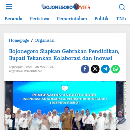
L
e
w
Beranda
Peristiwa
Pemerintahan
Politik
TNI/P
a
t
i
Homepage
/
Organisasi
B
k
o
e
Bojonegoro Siapkan Gebrakan Pendidikan,
j
k
Bupati Tekankan Kolaborasi dan Inovasi
o
o
n
n
Bojonegoro Times
26 Mei 2026
Organisasi
,
Pemerintahan
e
t
g
e
o
n
r
o
S
i
a
p
k