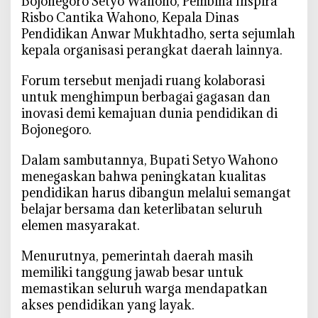
Bojonegoro Setyo Wahono, Pembina Inspira
,
Risbo Cantika Wahono, Kepala Dinas
B
Pendidikan Anwar Mukhtadho, serta sejumlah
u
kepala organisasi perangkat daerah lainnya.
p
a
‎Forum tersebut menjadi ruang kolaborasi
t
untuk menghimpun berbagai gagasan dan
i
inovasi demi kemajuan dunia pendidikan di
T
Bojonegoro.
e
k
‎Dalam sambutannya, Bupati Setyo Wahono
a
menegaskan bahwa peningkatan kualitas
n
pendidikan harus dibangun melalui semangat
k
belajar bersama dan keterlibatan seluruh
a
elemen masyarakat.
n
K
‎Menurutnya, pemerintah daerah masih
o
memiliki tanggung jawab besar untuk
l
memastikan seluruh warga mendapatkan
a
akses pendidikan yang layak.
b