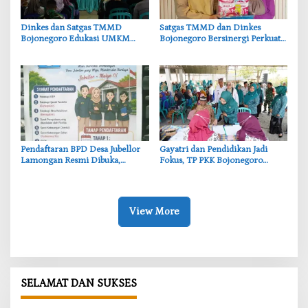
‎Dinkes dan Satgas TMMD
‎Satgas TMMD dan Dinkes
Bojonegoro Edukasi UMKM
Bojonegoro Bersinergi Perkuat
Desa Kesongo, Waspadai Boraks
Gizi Balita di Kesongo
dan Formalin
Pendaftaran BPD Desa Jubellor
‎Gayatri dan Pendidikan Jadi
Lamongan Resmi Dibuka,
Fokus, TP PKK Bojonegoro
Banner Informasi Telah
Turun ke Desa Kawangmangu
Disebarkan
View More
SELAMAT DAN SUKSES