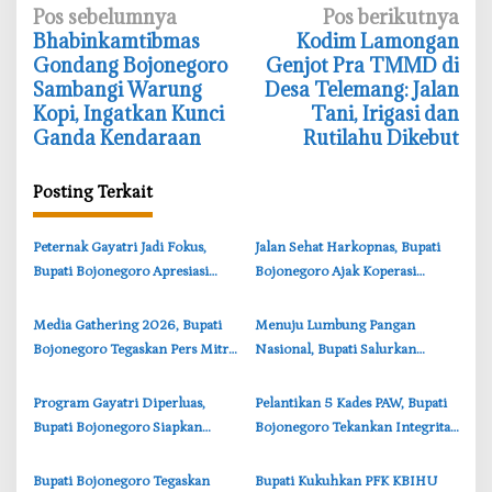
N
Pos sebelumnya
Pos berikutnya
‎Bhabinkamtibmas
‎Kodim Lamongan
a
Gondang Bojonegoro
Genjot Pra TMMD di
v
Sambangi Warung
Desa Telemang: Jalan
i
Kopi, Ingatkan Kunci
Tani, Irigasi dan
Ganda Kendaraan
Rutilahu Dikebut
g
a
Posting Terkait
s
i
‎Peternak Gayatri Jadi Fokus,
‎Jalan Sehat Harkopnas, Bupati
p
Bupati Bojonegoro Apresiasi
Bojonegoro Ajak Koperasi
o
Inovasi Mahasiswa Universitas
Berinovasi Ekonomi Kerakyatan
s
Brawijaya
‎Media Gathering 2026, Bupati
‎Menuju Lumbung Pangan
Bojonegoro Tegaskan Pers Mitra
Nasional, Bupati Salurkan
Strategis Pemerintah
Bantuan untuk 99 Poktan
Bojonegoro
‎Program Gayatri Diperluas,
‎Pelantikan 5 Kades PAW, Bupati
Bupati Bojonegoro Siapkan
Bojonegoro Tekankan Integritas
4.400 KPM Dapat Bantuan
dan Pelayanan Publik
Ayam Petelur
‎Bupati Bojonegoro Tegaskan
‎Bupati Kukuhkan PFK KBIHU