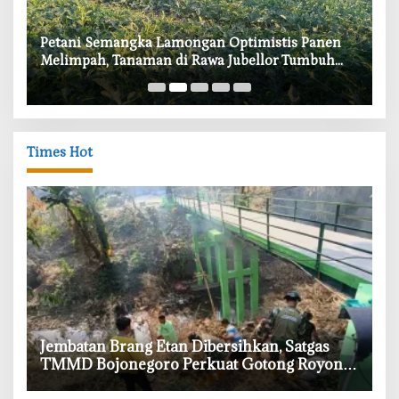
i
Petani Semangka Lamongan Optimistis Panen
‎
Melimpah, Tanaman di Rawa Jubellor Tumbuh
In
Subur
Times Hot
‎Jembatan Brang Etan Dibersihkan, Satgas
TMMD Bojonegoro Perkuat Gotong Royong
Warga