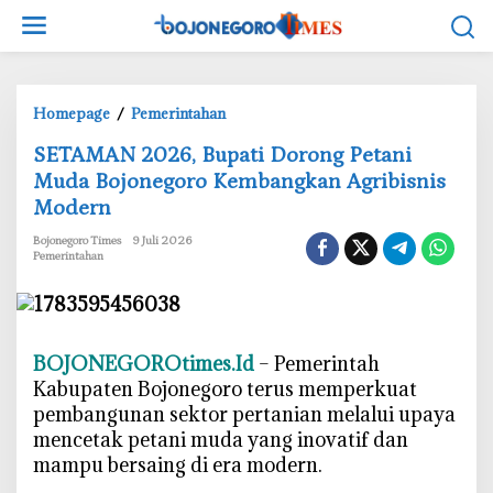
L
e
w
a
t
Homepage
/
Pemerintahan
i
S
‎SETAMAN 2026, Bupati Dorong Petani
k
E
e
Muda Bojonegoro Kembangkan Agribisnis
T
k
Modern
A
o
M
Bojonegoro Times
9 Juli 2026
n
A
Pemerintahan
t
N
e
2
n
0
2
‎BOJONEGOROtimes.Id
– Pemerintah
6
Kabupaten Bojonegoro terus memperkuat
,
pembangunan sektor pertanian melalui upaya
B
mencetak petani muda yang inovatif dan
u
mampu bersaing di era modern.
p