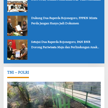
‎Dukung Dua Raperda Bojonegoro, FPPKN Minta
Perda Jangan Hanya Jadi Dokumen
‎Setujui Dua Raperda Bojonegoro, PAN BNR
Dorong Pariwisata Maju dan Perlindungan Anak
Lebih Kuat
TNI – POLRI