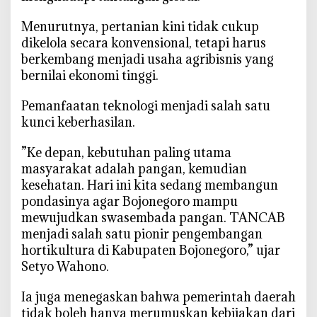
r
‎Menurutnya, pertanian kini tidak cukup
i
b
dikelola secara konvensional, tetapi harus
i
berkembang menjadi usaha agribisnis yang
s
bernilai ekonomi tinggi.
n
i
‎Pemanfaatan teknologi menjadi salah satu
s
kunci keberhasilan.
M
o
‎”Ke depan, kebutuhan paling utama
d
masyarakat adalah pangan, kemudian
e
kesehatan. Hari ini kita sedang membangun
r
pondasinya agar Bojonegoro mampu
n
mewujudkan swasembada pangan. TANCAB
menjadi salah satu pionir pengembangan
hortikultura di Kabupaten Bojonegoro,” ujar
Setyo Wahono.
‎Ia juga menegaskan bahwa pemerintah daerah
tidak boleh hanya merumuskan kebijakan dari