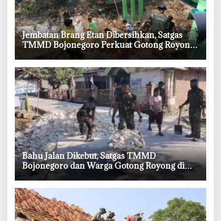
‎Jembatan Brang Etan Dibersihkan, Satgas
TMMD Bojonegoro Perkuat Gotong Royong
Warga
‎Bahu Jalan Dikebut, Satgas TMMD
Bojonegoro dan Warga Gotong Royong di
Tengah Terik