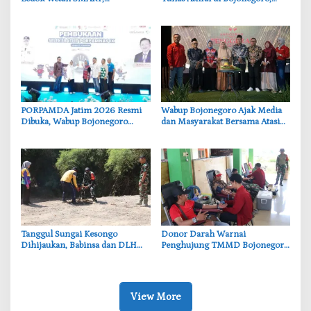
Pendidikan Akademik dan Religi
Cantika Wahono Tekankan Hak
Bersinergi
Anak
‎PORPAMDA Jatim 2026 Resmi
Wabup Bojonegoro Ajak Media
Dibuka, Wabup Bojonegoro
dan Masyarakat Bersama Atasi
Tekankan Pentingnya Akses Air
Persoalan Sosial
Bersih
‎Tanggul Sungai Kesongo
‎Donor Darah Warnai
Dihijaukan, Babinsa dan DLH
Penghujung TMMD Bojonegoro
Bojonegoro Siapkan Benteng
di Kesongo, TNI dan Warga
Alami
Bergerak untuk Kemanusiaan
View More