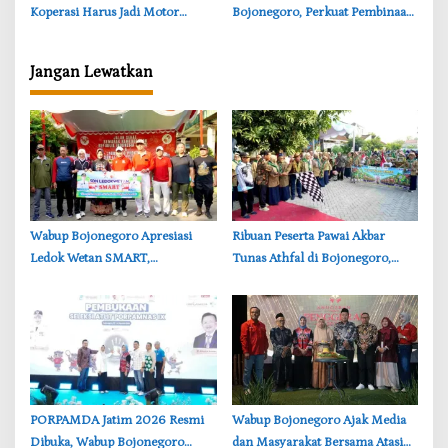
Koperasi Harus Jadi Motor
Bojonegoro, Perkuat Pembinaan
Ekonomi Desa
Haji Berkualitas
Jangan Lewatkan
‎Wabup Bojonegoro Apresiasi
‎Ribuan Peserta Pawai Akbar
Ledok Wetan SMART,
Tunas Athfal di Bojonegoro,
Pendidikan Akademik dan Religi
Cantika Wahono Tekankan Hak
Bersinergi
Anak
‎PORPAMDA Jatim 2026 Resmi
Wabup Bojonegoro Ajak Media
Dibuka, Wabup Bojonegoro
dan Masyarakat Bersama Atasi