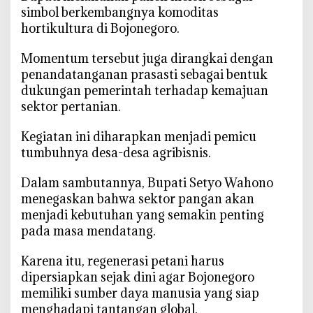
simbol berkembangnya komoditas
j
hortikultura di Bojonegoro.
o
n
‎Momentum tersebut juga dirangkai dengan
e
penandatanganan prasasti sebagai bentuk
g
dukungan pemerintah terhadap kemajuan
o
sektor pertanian.
r
o
‎Kegiatan ini diharapkan menjadi pemicu
K
tumbuhnya desa-desa agribisnis.
e
m
‎Dalam sambutannya, Bupati Setyo Wahono
b
menegaskan bahwa sektor pangan akan
a
menjadi kebutuhan yang semakin penting
n
pada masa mendatang.
g
k
‎Karena itu, regenerasi petani harus
a
dipersiapkan sejak dini agar Bojonegoro
n
memiliki sumber daya manusia yang siap
A
g
menghadapi tantangan global.