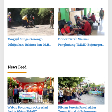
Tekankan Pentingnya Akses Air
Persoalan Sosial
Bersih
‎Tanggul Sungai Kesongo
‎Donor Darah Warnai
Dihijaukan, Babinsa dan DLH
Penghujung TMMD Bojonegoro
Bojonegoro Siapkan Benteng
di Kesongo, TNI dan Warga
Alami
Bergerak untuk Kemanusiaan
News Feed
‎Wabup Bojonegoro Apresiasi
‎Ribuan Peserta Pawai Akbar
Ledok Wetan SMART,
Tunas Athfal di Bojonegoro,