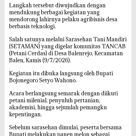
a
‎Langkah tersebut diwujudkan dengan
t
mendukung berbagai kegiatan yang
i
mendorong lahirnya pelaku agribisnis desa
D
berbasis teknologi.
o
r
‎Salah satunya melalui Sarasehan Tani Mandiri
o
(SETAMAN) yang digelar komunitas TANCAB
n
(Petani Cerdas) di Desa Balenrejo, Kecamatan
g
Balen, Kamis (9/7/2026).
P
e
‎Kegiatan itu dibuka langsung oleh Bupati
t
Bojonegoro Setyo Wahono.
a
n
‎Acara berlangsung semarak dengan diikuti
i
petani milenial, penyuluh pertanian,
M
akademisi, hingga sejumlah pemangku
u
kepentingan.
d
a
‎Sebelum sarasehan dimulai, peserta bersama
B
Bupati melakukan panen melon sebagai
o