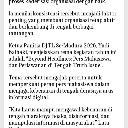
proses kaderisasi organisasi dengan baik.
l
i
‎Ia menilai konsistensi tersebut menjadi faktor
s
penting yang membuat organisasi tetap aktif
M
dan berkembang di tengah berbagai
a
tantangan.
h
a
‎Ketua Panitia DJTL Se-Madura 2026, Yudi
s
Baihaki, menjelaskan tema kegiatan tahun ini
i
adalah “Beyond Headlines: Pers Mahasiswa
s
dan Perlawanan di Tengah Truth Issue”.
w
a
‎Tema tersebut mengajak peserta untuk
P
memperkuat peran pers mahasiswa dalam
r
menjaga kebenaran di tengah derasnya arus
o
informasi digital.
f
e
‎”Kita harus mampu mengawal kebenaran di
s
tengah maraknya hoaks, disinformasi, dan
i
manipulasi informasi di masyarakat,” kata
o