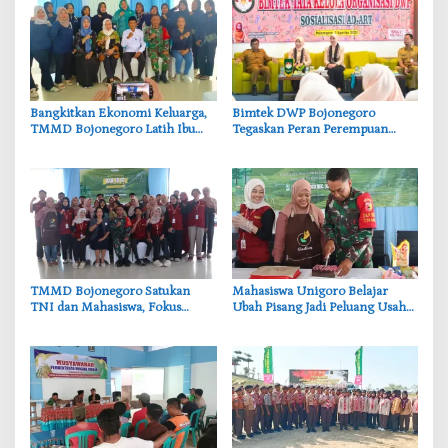
‎Bangkitkan Ekonomi Keluarga,
‎Bimtek DWP Bojonegoro
TMMD Bojonegoro Latih Ibu
Tegaskan Peran Perempuan
PKK Ciptakan Produk UMKM
dalam Mendukung
Unggulan
Pembangunan
‎TMMD Bojonegoro Satukan
‎Mahasiswa Unigoro Belajar
TNI dan Mahasiswa, Fokus
Ubah Pisang Jadi Peluang Usaha
Bangun Desa dan Karakter
Menjanjikan, Inovasi TMMD
Generasi Muda
Bojonegoro