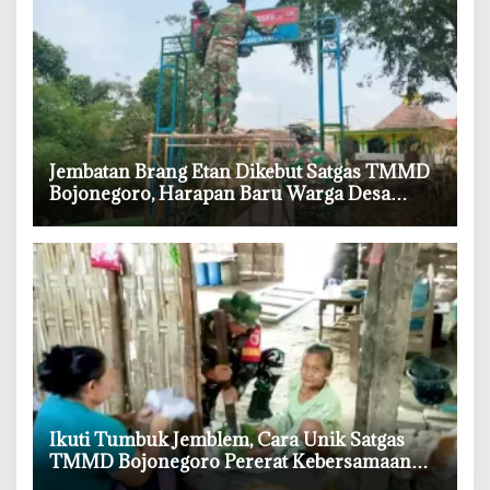
‎Jembatan Brang Etan Dikebut Satgas TMMD
Bojonegoro, Harapan Baru Warga Desa
Kesongo
‎Ikuti Tumbuk Jemblem, Cara Unik Satgas
TMMD Bojonegoro Pererat Kebersamaan
dengan Warga