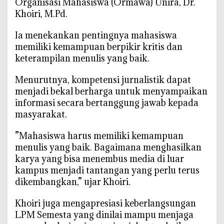
Organisasi Mahasiswa (Ormawa) Unira, Dr.
a
Khoiri, M.Pd.
d
u
‎Ia menekankan pentingnya mahasiswa
r
memiliki kemampuan berpikir kritis dan
a
keterampilan menulis yang baik.
2
0
‎Menurutnya, kompetensi jurnalistik dapat
2
menjadi bekal berharga untuk menyampaikan
6
informasi secara bertanggung jawab kepada
,
masyarakat.
C
e
‎”Mahasiswa harus memiliki kemampuan
t
menulis yang baik. Bagaimana menghasilkan
a
karya yang bisa menembus media di luar
k
kampus menjadi tantangan yang perlu terus
J
dikembangkan,” ujar Khoiri.
u
r
‎Khoiri juga mengapresiasi keberlangsungan
n
LPM Semesta yang dinilai mampu menjaga
a