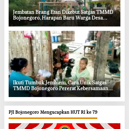
‎Jembatan Brang Etan Dikebut Satgas TMMD
Bojonegoro, Harapan Baru Warga Desa
Kesongo
‎Ikuti Tumbuk Jemblem, Cara Unik Satgas
TMMD Bojonegoro Pererat Kebersamaan
dengan Warga
PJI Bojonegoro Mengucapkan HUT RI ke 79