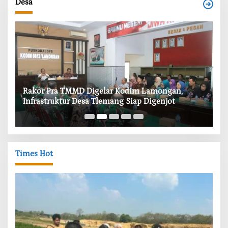
Desa
‎Rakor Pra TMMD Digelar Kodim Lamongan,
‎T
Infrastruktur Desa Tlemang Siap Digenjot
W
Times Hot