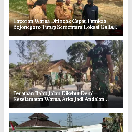
‎Laporan Warga Ditindak Cepat, Pemkab
Bojonegoro Tutup Sementara Lokasi Galian
Tanah di Trucuk
‎Perataan Bahu Jalan Dikebut Demi
Keselamatan Warga, Arko Jadi Andalan
Satgas TMMD Bojonegoro