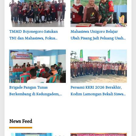
‎TMMD Bojonegoro Satukan
‎Mahasiswa Unigoro Belajar
TNI dan Mahasiswa, Fokus
Ubah Pisang Jadi Peluang Usaha
Bangun Desa dan Karakter
Menjanjikan, Inovasi TMMD
Generasi Muda
Bojonegoro
‎Brigade Pangan Tunas
‎Persami KKRI 2026 Berakhir,
Berkembang di Kedungadem,
Kodim Lamongan Bekali Siswa
Generasi Muda Majukan
Jiwa Kepemimpinan
Pertanian Bojonegoro
News Feed