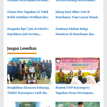
Hotman Paris kepada Jurnalis,
Terima Bintang Kehormatan
Tegaskan Pers Tak Boleh
dari Presiden RI, Inspirasi Insan
Diintimidasi
Pers
‎Dewan Pers Tegaskan AI Tidak
‎Jelang Haul Akbar UAS di
Boleh Gantikan Verifikasi dan
Pamekasan, Desa Lancar Benahi
Etika Jurnalistik
Akses dan IBS PKMKK Rancang
Destinasi Wisata Religi
‎Pungutan Rp1,7 Juta di SMAN 1
‎Destinasi Edukasi Religi,
Kepohbaru Jadi Sorotan,
Pesantren di Pamekasan dan
Wartawan Mengaku
Pemdes Lancar Bangun Kawasan
Diintimidasi
Olahraga Sunnah
Jangan Lewatkan
‎Bangkitkan Ekonomi Keluarga,
‎Bimtek DWP Bojonegoro
TMMD Bojonegoro Latih Ibu
Tegaskan Peran Perempuan
PKK Ciptakan Produk UMKM
dalam Mendukung
Unggulan
Pembangunan