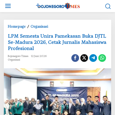
L
e
w
a
t
Homepage
/
Organisasi
i
L
‎LPM Semesta Unira Pamekasan Buka DJTL
k
P
e
Se-Madura 2026, Cetak Jurnalis Mahasiswa
M
k
Profesional
S
o
e
Bojonegoro Times
12 Juni 2026
n
m
Organisasi
t
e
e
s
n
t
a
U
n
i
r
a