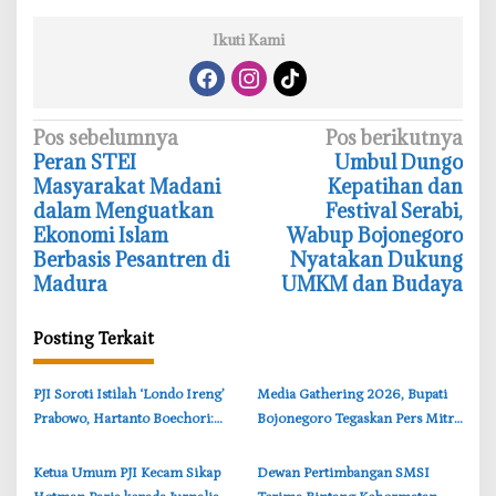
Ikuti Kami
N
Pos sebelumnya
Pos berikutnya
‎Peran STEI
‎Umbul Dungo
a
Masyarakat Madani
Kepatihan dan
v
dalam Menguatkan
Festival Serabi,
i
Ekonomi Islam
Wabup Bojonegoro
Berbasis Pesantren di
Nyatakan Dukung
g
Madura
UMKM dan Budaya
a
s
Posting Terkait
i
p
‎PJI Soroti Istilah ‘Londo Ireng’
‎Media Gathering 2026, Bupati
o
Prabowo, Hartanto Boechori:
Bojonegoro Tegaskan Pers Mitra
s
Jurnalis Bukan Pengkhianat
Strategis Pemerintah
Bangsa
‎Ketua Umum PJI Kecam Sikap
‎Dewan Pertimbangan SMSI