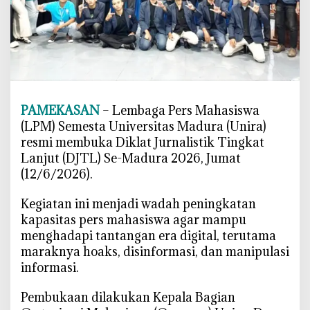
P
a
m
e
k
a
s
PAMEKASAN
– Lembaga Pers Mahasiswa
a
(LPM) Semesta Universitas Madura (Unira)
n
resmi membuka Diklat Jurnalistik Tingkat
B
Lanjut (DJTL) Se-Madura 2026, Jumat
u
k
(12/6/2026).
a
‎Kegiatan ini menjadi wadah peningkatan
D
J
kapasitas pers mahasiswa agar mampu
T
menghadapi tantangan era digital, terutama
L
maraknya hoaks, disinformasi, dan manipulasi
S
informasi.
e
-
‎Pembukaan dilakukan Kepala Bagian
M