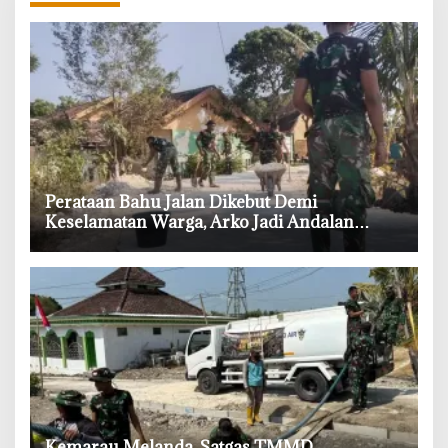
‎Perataan Bahu Jalan Dikebut Demi
Keselamatan Warga, Arko Jadi Andalan
Satgas TMMD Bojonegoro
‎Kemarau Melanda, Satgas TMMD