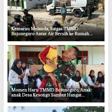
‎Kemarau Melanda, Satgas TMMD
Bojonegoro Antar Air Bersih ke Rumah
Warga
‎Momen Haru TMMD Bojonegoro, Anak-
anak Desa Kesongo Sambut Hangat
Kehadiran Prajurit TNI