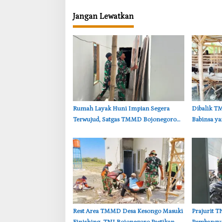
Jangan Lewatkan
‎Rumah Layak Huni Impian Segera
‎Dibalik 
Terwujud, Satgas TMMD Bojonegoro
Babinsa y
Kebut Finishing
Kambing D
‎Rest Area TMMD Desa Kesongo Masuki
‎Prajurit 