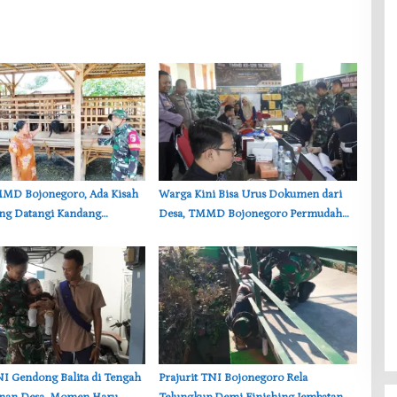
TMMD Bojonegoro, Ada Kisah
‎Warga Kini Bisa Urus Dokumen dari
ang Datangi Kandang
Desa, TMMD Bojonegoro Permudah
emi Dengar Keluh Warga
Layanan Adminduk
TNI Gendong Balita di Tengah
‎Prajurit TNI Bojonegoro Rela