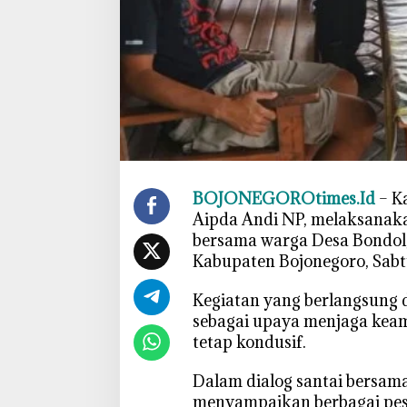
B
i
n
m
a
s
N
g
a
BOJONEGOROtimes.Id
– K
m
Aipda Andi NP, melaksanaka
b
o
bersama warga Desa Bondo
n
Kabupaten Bojonegoro, Sabt
P
e
‎Kegiatan yang berlangsung 
r
sebagai upaya menjaga kea
k
tetap kondusif.
u
a
‎Dalam dialog santai bersam
t
menyampaikan berbagai pes