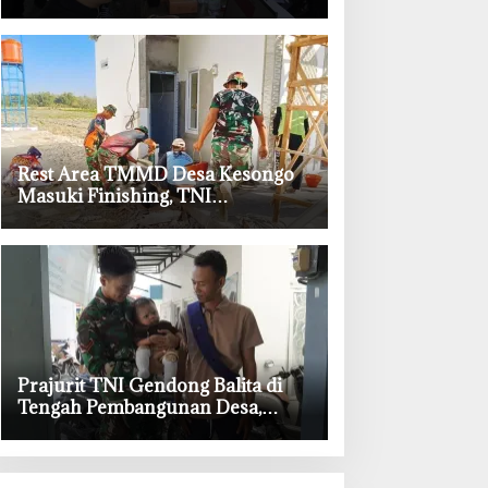
Permudah Layanan Adminduk
‎Rest Area TMMD Desa Kesongo
Masuki Finishing, TNI
Bojonegoro Pastikan Bangunan
Kokoh dan Nyaman
‎Prajurit TNI Gendong Balita di
Tengah Pembangunan Desa,
Momen Haru TMMD Bojonegoro