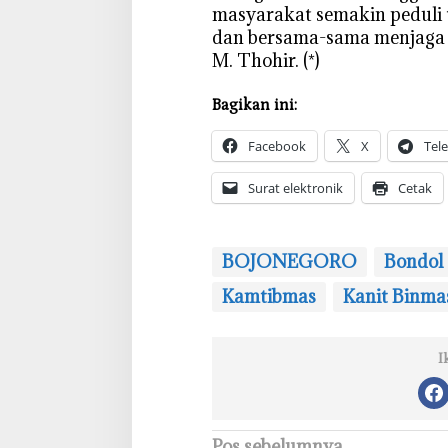
masyarakat semakin peduli
dan bersama-sama menjaga k
M. Thohir. (*)
Bagikan ini:
Facebook
X
Tel
Surat elektronik
Cetak
BOJONEGORO
Bondol
Kamtibmas
‎‎Kanit Binma
I
Pos sebelumnya