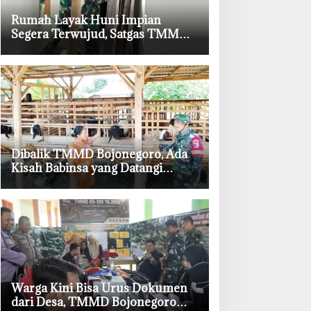
‎Rumah Layak Huni Impian
Segera Terwujud, Satgas TMMD
Bojonegoro Kebut Finishing
‎Dibalik TMMD Bojonegoro, Ada
Kisah Babinsa yang Datangi
Kandang Kambing Demi Dengar
Keluh Warga
‎Warga Kini Bisa Urus Dokumen
dari Desa, TMMD Bojonegoro