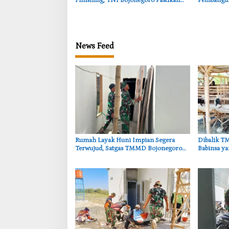
Finishing, TNI Bojonegoro Pastikan
Pembangu
Bangunan Kokoh dan Nyaman
TMMD Boj
News Feed
‎Rumah Layak Huni Impian Segera
‎Dibalik 
Terwujud, Satgas TMMD Bojonegoro
Babinsa y
Kebut Finishing
Kambing D