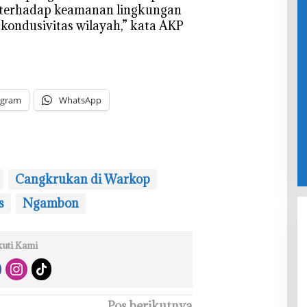
 terhadap keamanan lingkungan
ondusivitas wilayah,” kata AKP
egram
WhatsApp
‎Cangkrukan di Warkop
s
Ngambon
kuti Kami
Pos berikutnya