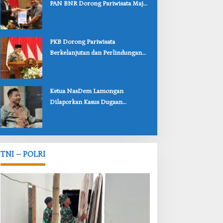
PAN BNR Dorong Pariwisata Maju
dan Perlindungan Anak Lebih Kuat
‎PKB Dorong Pariwisata
Berkelanjutan dan Perlindungan
Anak Lewat Dua Raperda
Bojonegoro
‎Ketua NasDem Lamongan
Dilaporkan Kasus Dugaan
Penipuan, Korban Soroti
Lambannya Penanganan Polisi
TNI – POLRI