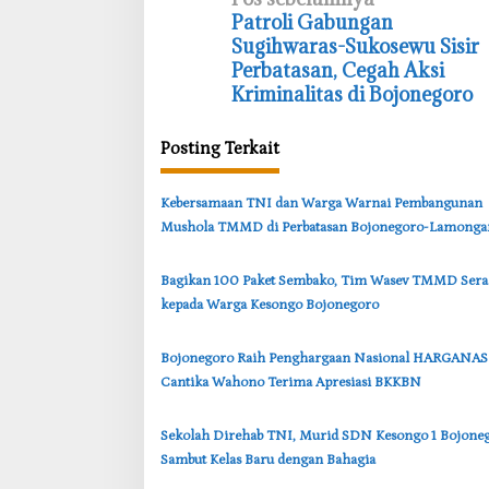
N
‎Patroli Gabungan
a
Sugihwaras-Sukosewu Sisir
v
Perbatasan, Cegah Aksi
i
Kriminalitas di Bojonegoro
g
Posting Terkait
a
s
‎Kebersamaan TNI dan Warga Warnai Pembangunan
i
Mushola TMMD di Perbatasan Bojonegoro-Lamonga
p
o
‎Bagikan 100 Paket Sembako, Tim Wasev TMMD Ser
s
kepada Warga Kesongo Bojonegoro
‎Bojonegoro Raih Penghargaan Nasional HARGANAS
Cantika Wahono Terima Apresiasi BKKBN
‎Sekolah Direhab TNI, Murid SDN Kesongo 1 Bojone
Sambut Kelas Baru dengan Bahagia