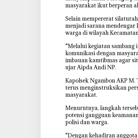
K
masyarakat ikut berperan a
a
m
‎Selain mempererat silatura
t
menjadi sarana mendengar l
i
warga di wilayah Kecamata
b
m
‎“Melalui kegiatan sambang 
a
komunikasi dengan masyar
s
imbauan kamtibmas agar sit
B
ujar Aipda Andi NP.
o
j
‎Kapolsek Ngambon AKP M.
o
terus menginstruksikan pers
n
masyarakat.
e
g
‎Menurutnya, langkah terse
o
potensi gangguan keamanan
r
polisi dan warga.
o
‎“Dengan kehadiran anggota