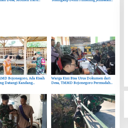
nan Desa, Momen Haru
Telungkup Demi Finishing Jembatan
onegoro
Brang Etan, Warga Kesongo Terharu
TMMD Bojonegoro, Ada Kisah
‎Warga Kini Bisa Urus Dokumen dari
ang Datangi Kandang
Desa, TMMD Bojonegoro Permudah
emi Dengar Keluh Warga
Layanan Adminduk