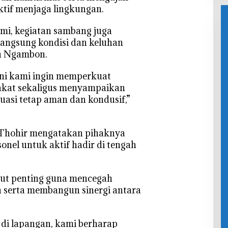
Finishing
Dem
Meningka
ktif menjaga lingkungan.
Den
t
Kel
hmi, kegiatan sambang juga
War
angsung kondisi dan keluhan
n Ngambon.
ini kami ingin memperkuat
akat sekaligus menyampaikan
uasi tetap aman dan kondusif,”
 Thohir mengatakan pihaknya
onel untuk aktif hadir di tengah
but penting guna mencegah
 serta membangun sinergi antara
 di lapangan, kami berharap