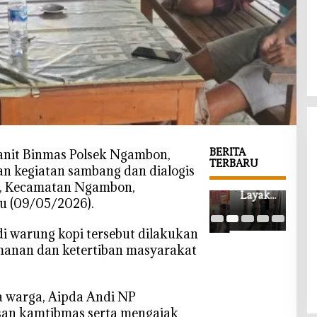
BERITA
anit Binmas Polsek Ngambon,
TERBARU
n kegiatan sambang dan dialogis
‎Rumah
‎Dib
‎Operasi
l, Kecamatan Ngambon,
Layak
TM
Rokok
u (09/05/2026).
Huni
Boj
Ilegal di
Impian
o, A
Ngraho
di warung kopi tersebut dilakukan
Segera
Kis
Nihil
manan dan ketertiban masyarakat
Terwujud,
Bab
Temuan,
Satgas
yan
Kesadaran
TMMD
Dat
Pedagang
Bojonegor
Kan
a warga, Aipda Andi NP
Bojonegor
o Kebut
Kam
o
an kamtibmas serta mengajak