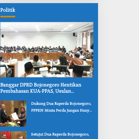
i
Adminduk
Kokoh
gar
dan
Politik
uh
Nyaman
ga
‎Banggar DPRD Bojonegoro Hentikan
Pembahasan KUA-PPAS, Usulan
Penurunan PAD Tuai Penolakan
‎Dukung Dua Raperda Bojonegoro,
FPPKN Minta Perda Jangan Hanya
Jadi Dokumen
‎Setujui Dua Raperda Bojonegoro,