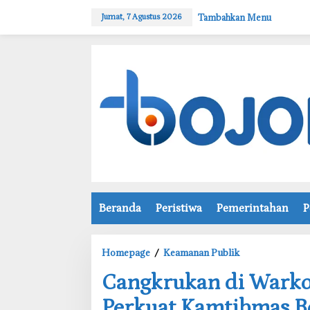
L
Tambahkan Menu
Jumat, 7 Agustus 2026
e
w
a
t
i
k
e
k
o
n
t
e
n
Beranda
Peristiwa
Pemerintahan
P
Homepage
/
Keamanan Publik
C
‎Cangkrukan di Wark
a
n
Perkuat Kamtibmas B