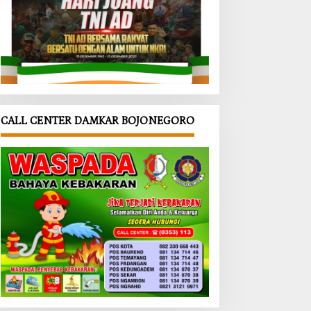
CALL CENTER DAMKAR BOJONEGORO
alik
‎Warga
‎Rest Area
MD
Kini Bisa
TMMD
onegor
Urus
Desa
da
Dokumen
Kesongo
ah
dari Desa,
Masuki
insa
TMMD
Finishing,
g
Bojonegor
TNI
angi
o
Bojonegor
dang
Permudah
o Pastikan
bing
Layanan
Bangunan