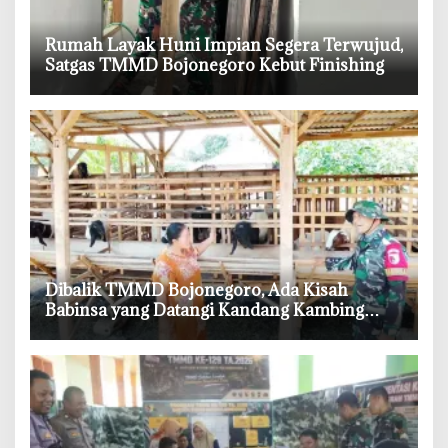
‎Rumah Layak Huni Impian Segera Terwujud,
Satgas TMMD Bojonegoro Kebut Finishing
‎Dibalik TMMD Bojonegoro, Ada Kisah
Babinsa yang Datangi Kandang Kambing
Demi Dengar Keluh Warga