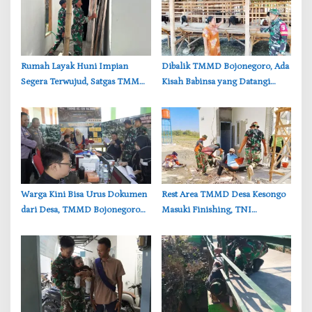
‎Rumah Layak Huni Impian
‎Dibalik TMMD Bojonegoro, Ada
Segera Terwujud, Satgas TMMD
Kisah Babinsa yang Datangi
Bojonegoro Kebut Finishing
Kandang Kambing Demi Dengar
Keluh Warga
‎Warga Kini Bisa Urus Dokumen
‎Rest Area TMMD Desa Kesongo
dari Desa, TMMD Bojonegoro
Masuki Finishing, TNI
Permudah Layanan Adminduk
Bojonegoro Pastikan Bangunan
Kokoh dan Nyaman