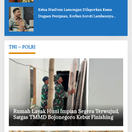
‎Ketua NasDem Lamongan Dilaporkan Kasus
Dugaan Penipuan, Korban Soroti Lambannya
Penanganan Polisi
TNI – POLRI
‎Rumah Layak Huni Impian Segera Terwujud,
Satgas TMMD Bojonegoro Kebut Finishing