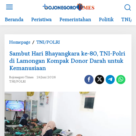
L
e
w
Beranda
Peristiwa
Pemerintahan
Politik
TNI/P
a
t
i
Homepage
/
TNI/POLRI
k
S
e
‎Sambut Hari Bhayangkara ke-80, TNI-Polri
a
k
di Lamongan Kompak Donor Darah untuk
m
o
Kemanusiaan
b
n
u
t
Bojonegoro Times
24 Juni 2026
t
e
TNI/POLRI
H
n
a
r
i
B
h
a
y