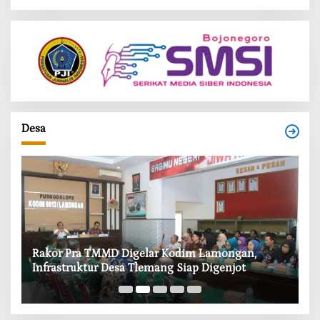
Desa
‎Rakor Pra TMMD Digelar Kodim Lamongan,
‎T
Infrastruktur Desa Tlemang Siap Digenjot
W