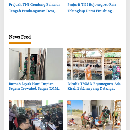
‎Prajurit TNI Gendong Balita di
‎Prajurit TNI Bojonegoro Rela
Tengah Pembangunan Desa,
Telungkup Demi Finishing
Momen Haru TMMD
Jembatan Brang Etan, Warga
Bojonegoro
Kesongo Terharu
News Feed
‎Rumah Layak Huni Impian
‎Dibalik TMMD Bojonegoro, Ada
Segera Terwujud, Satgas TMMD
Kisah Babinsa yang Datangi
Bojonegoro Kebut Finishing
Kandang Kambing Demi Dengar
Keluh Warga