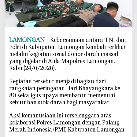
a
n
g
k
a
LAMONGAN
– Kebersamaan antara TNI dan
r
Polri di Kabupaten Lamongan kembali terlihat
a
melalui kegiatan sosial donor darah massal
k
e
yang digelar di Aula Mapolres Lamongan,
-
Rabu (24/6/2026).
8
0
‎Kegiatan tersebut menjadi bagian dari
,
rangkaian peringatan Hari Bhayangkara ke-
T
80 sekaligus upaya membantu memenuhi
N
kebutuhan stok darah bagi masyarakat.
I
-
‎Aksi kemanusiaan ini terselenggara atas
P
kolaborasi Polres Lamongan dengan Palang
o
Merah Indonesia (PMI) Kabupaten Lamongan.
l