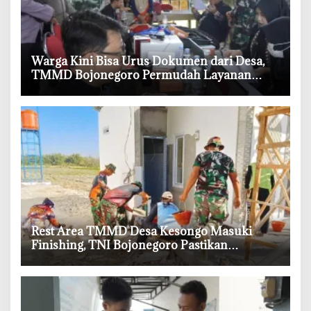
‎Warga Kini Bisa Urus Dokumen dari Desa,
TMMD Bojonegoro Permudah Layanan
Adminduk
‎Rest Area TMMD Desa Kesongo Masuki
Finishing, TNI Bojonegoro Pastikan
Bangunan Kokoh dan Nyaman