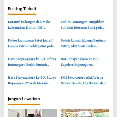
s
i
Posting Terkait
p
o
‎Koramil Padangan dan Malo
‎Kodim Lamongan Tunjukkan
s
Laksanakan Donor, PMI
Soliditas Bersama Polri pada
Bojonegoro Terima 46 Kantong
Peringatan Hari Bhayangkara
Darah
ke-80
‎Polres Lamongan Sabet Juara I
‎Bedah Rumah hingga Bantuan
Lomba Patroli Polda Jatim pada
Yatim, Aksi Sosial Polres
Hari Bhayangkara ke-80
Lamongan Sambut Hari
Bhayangkara ke-80
‎Hari Bhayangkara ke-80, Polres
‎Hari Bhayangkara ke-80,
Bojonegoro Bedah Rumah
Kapolres Bojonegoro
Warga Balen hingga Lebih Layak
Anjangsana Sambangi
Huni
Purnawirawan dan Personel
‎Hari Bhayangkara ke-80, Polres
‎PMI Bojonegoro Ajak Warga
yang Sakit
Bojonegoro Ziarah Makam
Donor Darah, Ada Hadiah dan
Pahlawan di Tiga Lokasi
Bazar Sembako Murah
Jangan Lewatkan