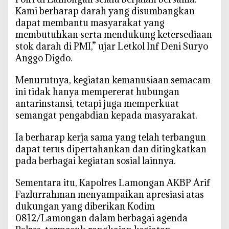
n
Kami berharap darah yang disumbangkan
o
dapat membantu masyarakat yang
r
membutuhkan serta mendukung ketersediaan
D
stok darah di PMI,” ujar Letkol Inf Deni Suryo
a
Anggo Digdo.
r
a
‎Menurutnya, kegiatan kemanusiaan semacam
h
ini tidak hanya mempererat hubungan
u
antarinstansi, tetapi juga memperkuat
n
semangat pengabdian kepada masyarakat.
t
u
‎Ia berharap kerja sama yang telah terbangun
k
dapat terus dipertahankan dan ditingkatkan
K
pada berbagai kegiatan sosial lainnya.
e
m
‎Sementara itu, Kapolres Lamongan AKBP Arif
a
Fazlurrahman menyampaikan apresiasi atas
n
u
dukungan yang diberikan Kodim
s
0812/Lamongan dalam berbagai agenda
i