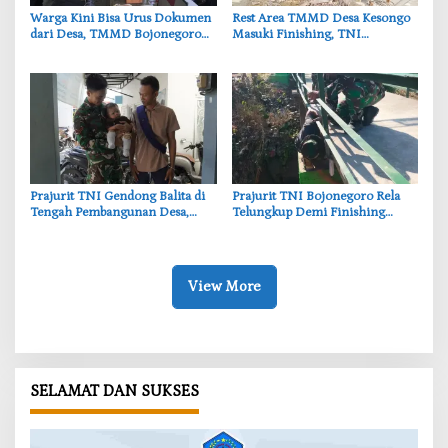
‎Warga Kini Bisa Urus Dokumen
‎Rest Area TMMD Desa Kesongo
dari Desa, TMMD Bojonegoro
Masuki Finishing, TNI
Permudah Layanan Adminduk
Bojonegoro Pastikan Bangunan
Kokoh dan Nyaman
‎Prajurit TNI Gendong Balita di
‎Prajurit TNI Bojonegoro Rela
Tengah Pembangunan Desa,
Telungkup Demi Finishing
Momen Haru TMMD
Jembatan Brang Etan, Warga
Bojonegoro
Kesongo Terharu
View More
SELAMAT DAN SUKSES