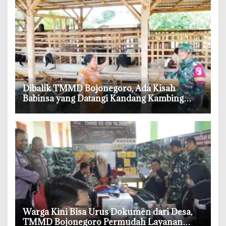
‎Dibalik TMMD Bojonegoro, Ada Kisah
Babinsa yang Datangi Kandang Kambing
Demi Dengar Keluh Warga
‎Warga Kini Bisa Urus Dokumen dari Desa,
TMMD Bojonegoro Permudah Layanan