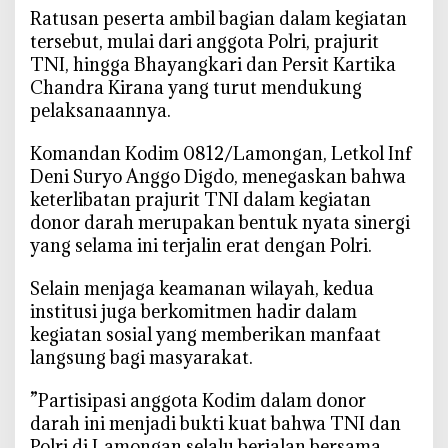
r
‎Ratusan peserta ambil bagian dalam kegiatan
i
tersebut, mulai dari anggota Polri, prajurit
d
TNI, hingga Bhayangkari dan Persit Kartika
i
Chandra Kirana yang turut mendukung
L
pelaksanaannya.
a
m
‎Komandan Kodim 0812/Lamongan, Letkol Inf
o
Deni Suryo Anggo Digdo, menegaskan bahwa
n
keterlibatan prajurit TNI dalam kegiatan
g
donor darah merupakan bentuk nyata sinergi
a
yang selama ini terjalin erat dengan Polri.
n
K
‎Selain menjaga keamanan wilayah, kedua
o
institusi juga berkomitmen hadir dalam
m
kegiatan sosial yang memberikan manfaat
p
langsung bagi masyarakat.
a
k
‎”Partisipasi anggota Kodim dalam donor
D
darah ini menjadi bukti kuat bahwa TNI dan
o
Polri di Lamongan selalu berjalan bersama.