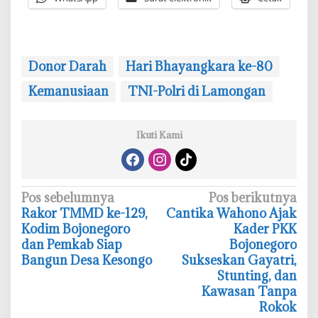
Donor Darah
Hari Bhayangkara ke-80
Kemanusiaan
TNI-Polri di Lamongan
Ikuti Kami
N
Pos sebelumnya
Pos berikutnya
‎Rakor TMMD ke-129,
‎Cantika Wahono Ajak
a
Kodim Bojonegoro
Kader PKK
v
dan Pemkab Siap
Bojonegoro
i
Bangun Desa Kesongo
Sukseskan Gayatri,
Stunting, dan
g
Kawasan Tanpa
a
Rokok