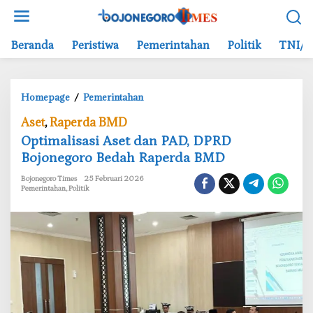
L
e
w
Beranda
Peristiwa
Pemerintahan
Politik
TNI/P
a
t
i
Homepage
/
Pemerintahan
k
O
e
Aset
,
Raperda BMD
p
k
‎Optimalisasi Aset dan PAD, DPRD
t
o
Bojonegoro Bedah Raperda BMD
i
n
m
t
Bojonegoro Times
25 Februari 2026
a
e
Pemerintahan
,
Politik
l
n
i
s
a
s
i
A
s