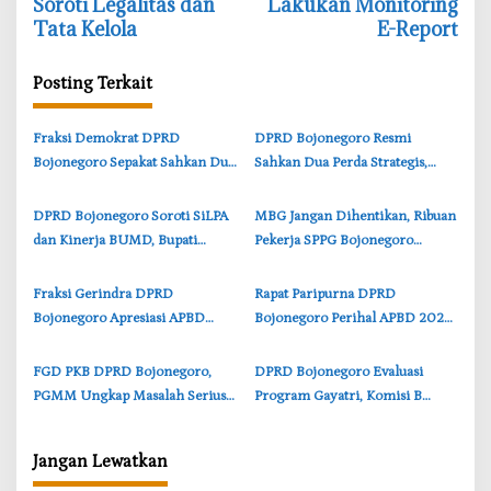
i
Soroti Legalitas dan
Lakukan Monitoring
Tata Kelola
E-Report
g
a
Posting Terkait
s
i
‎Fraksi Demokrat DPRD
‎DPRD Bojonegoro Resmi
p
Bojonegoro Sepakat Sahkan Dua
Sahkan Dua Perda Strategis,
o
Raperda, Berikut
Fokus Perlindungan Anak dan
s
Rekomendasinya
Pariwisata
‎DPRD Bojonegoro Soroti SiLPA
‎MBG Jangan Dihentikan, Ribuan
dan Kinerja BUMD, Bupati
Pekerja SPPG Bojonegoro
Siapkan Langkah Perbaikan
Suarakan Aspirasi ke DPRD
‎Fraksi Gerindra DPRD
‎Rapat Paripurna DPRD
Bojonegoro Apresiasi APBD
Bojonegoro Perihal APBD 2025,
2025, Soroti SiLPA dan
Bupati Sampaikan
Efektivitas Belanja Daerah
Pertanggungjawaban
‎FGD PKB DPRD Bojonegoro,
‎DPRD Bojonegoro Evaluasi
PGMM Ungkap Masalah Serius
Program Gayatri, Komisi B
Guru Madrasah
Pertanyakan Sistem
Pendampingan
Jangan Lewatkan