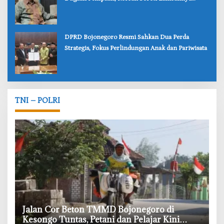
Penanganan Polisi
‎DPRD Bojonegoro Resmi Sahkan Dua Perda
Strategis, Fokus Perlindungan Anak dan Pariwisata
TNI – POLRI
‎Jalan Cor Beton TMMD Bojonegoro di
Kesongo Tuntas, Petani dan Pelajar Kini