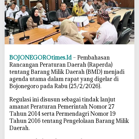
e
t
d
a
n
P
A
D
BOJONEGOROtimes.Id
– Pembahasan
,
Rancangan Peraturan Daerah (Raperda)
D
tentang Barang Milik Daerah (BMD) menjadi
P
agenda utama dalam rapat yang digelar di
R
Bojonegoro pada Rabu (25/2/2026).
D
B
‎Regulasi ini disusun sebagai tindak lanjut
o
amanat Peraturan Pemerintah Nomor 27
j
Tahun 2014 serta Permendagri Nomor 19
o
Tahun 2016 tentang Pengelolaan Barang Milik
n
Daerah.
e
g