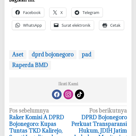
Facebook
X
Telegram
WhatsApp
Surat elektronik
Cetak
Aset
dprd bojonegoro
pad
Raperda BMD
Ikuti Kami
N
Pos sebelumnya
Pos berikutnya
‎Raker Komisi A DPRD
‎DPRD Bojonegoro
a
Bojonegoro: Kupas
Perkuat Transparansi
v
Tuntas TKD Kalirejo,
Hukum, JDIH Jatim