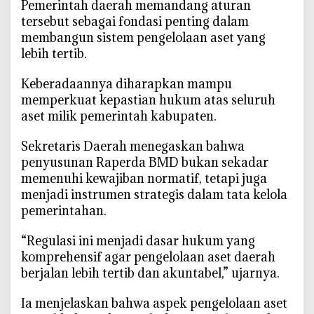
‎Pemerintah daerah memandang aturan
o
tersebut sebagai fondasi penting dalam
r
membangun sistem pengelolaan aset yang
o
lebih tertib.
B
e
‎Keberadaannya diharapkan mampu
d
memperkuat kepastian hukum atas seluruh
a
aset milik pemerintah kabupaten.
h
R
‎Sekretaris Daerah menegaskan bahwa
a
penyusunan Raperda BMD bukan sekadar
p
memenuhi kewajiban normatif, tetapi juga
e
menjadi instrumen strategis dalam tata kelola
r
pemerintahan.
d
a
‎“Regulasi ini menjadi dasar hukum yang
B
komprehensif agar pengelolaan aset daerah
M
berjalan lebih tertib dan akuntabel,” ujarnya.
D
‎Ia menjelaskan bahwa aspek pengelolaan aset