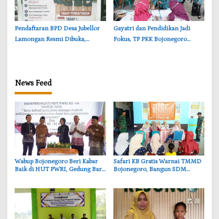
Pendaftaran BPD Desa Jubellor
‎Gayatri dan Pendidikan Jadi
Lamongan Resmi Dibuka,
Fokus, TP PKK Bojonegoro
Banner Informasi Telah
Turun ke Desa Kawangmangu
Disebarkan
News Feed
‎Wabup Bojonegoro Beri Kabar
‎Safari KB Gratis Warnai TMMD
Baik di HUT PWRI, Gedung Baru
Bojonegoro, Bangun SDM
Segera Dibangun
Berkualitas dari Keluarga