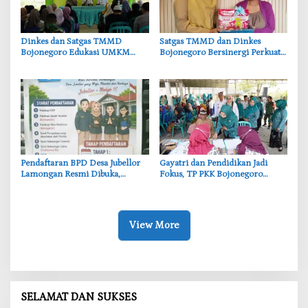
‎Dinkes dan Satgas TMMD
‎Satgas TMMD dan Dinkes
Bojonegoro Edukasi UMKM
Bojonegoro Bersinergi Perkuat
Desa Kesongo, Waspadai Boraks
Gizi Balita di Kesongo
dan Formalin
Pendaftaran BPD Desa Jubellor
‎Gayatri dan Pendidikan Jadi
Lamongan Resmi Dibuka,
Fokus, TP PKK Bojonegoro
Banner Informasi Telah
Turun ke Desa Kawangmangu
Disebarkan
View More
SELAMAT DAN SUKSES