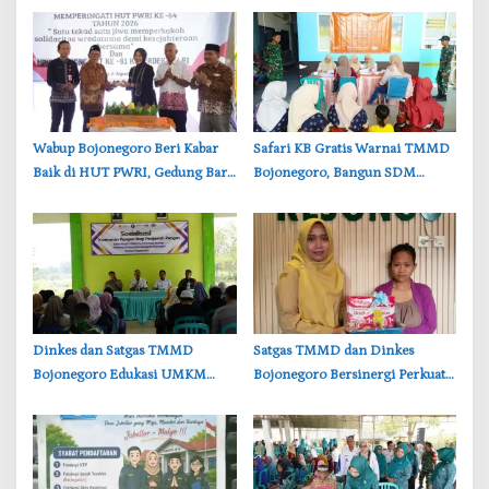
‎Wabup Bojonegoro Beri Kabar
‎Safari KB Gratis Warnai TMMD
Baik di HUT PWRI, Gedung Baru
Bojonegoro, Bangun SDM
Segera Dibangun
Berkualitas dari Keluarga
‎Dinkes dan Satgas TMMD
‎Satgas TMMD dan Dinkes
Bojonegoro Edukasi UMKM
Bojonegoro Bersinergi Perkuat
Desa Kesongo, Waspadai Boraks
Gizi Balita di Kesongo
dan Formalin