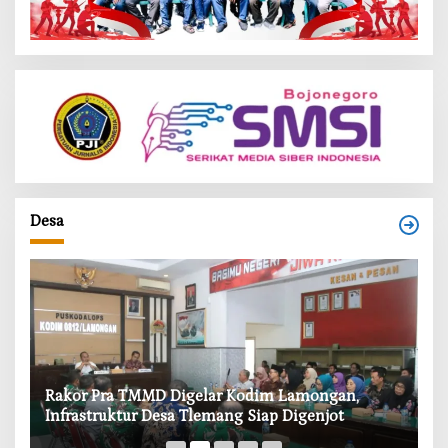
Desa
‎Rakor Pra TMMD Digelar Kodim Lamongan,
‎T
Infrastruktur Desa Tlemang Siap Digenjot
W