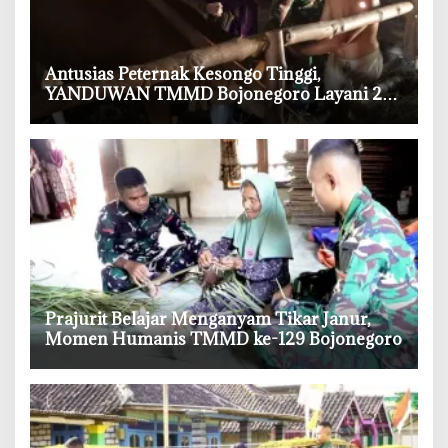
‎Antusias Peternak Kesongo Tinggi,
YANDUWAN TMMD Bojonegoro Layani 278
Ternak
‎Prajurit Belajar Menganyam Tikar Janur,
Momen Humanis TMMD ke-129 Bojonegoro