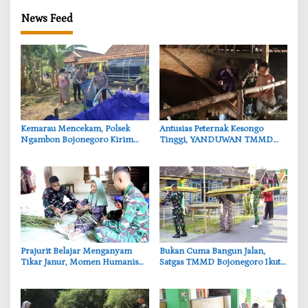
News Feed
‎Kemarau Mencekam, Polsek
‎Antusias Peternak Kesongo
Ngambon Bojonegoro Kirim
Tinggi, YANDUWAN TMMD
8.000 Liter Air Bersih ke Warga
Bojonegoro Layani 278 Ternak
Bondol
‎Prajurit Belajar Menganyam
‎Bukan Cuma Bangun Jalan,
Tikar Janur, Momen Humanis
Satgas TMMD Bojonegoro Ikut
TMMD ke-129 Bojonegoro
Bantu Petani Rajang Tembakau