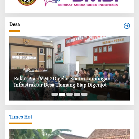
Desa
‎Rakor Pra TMMD Digelar Kodim Lamongan,
‎T
Infrastruktur Desa Tlemang Siap Digenjot
W
Times Hot