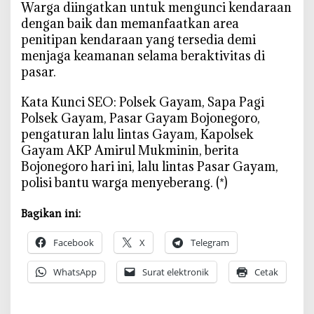
r
‎Warga diingatkan untuk mengunci kendaraan
o
dengan baik dan memanfaatkan area
M
penitipan kendaraan yang tersedia demi
e
menjaga keamanan selama beraktivitas di
r
pasar.
a
s
‎Kata Kunci SEO: Polsek Gayam, Sapa Pagi
a
Polsek Gayam, Pasar Gayam Bojonegoro,
L
pengaturan lalu lintas Gayam, Kapolsek
e
Gayam AKP Amirul Mukminin, berita
b
Bojonegoro hari ini, lalu lintas Pasar Gayam,
i
polisi bantu warga menyeberang. (*)
h
A
Bagikan ini:
m
a
Facebook
X
Telegram
n
d
WhatsApp
Surat elektronik
Cetak
a
n
N