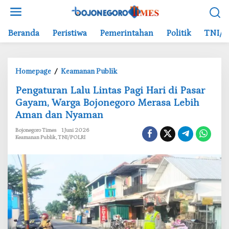
L
e
w
Beranda
Peristiwa
Pemerintahan
Politik
TNI/P
a
t
i
Homepage
/
Keamanan Publik
k
P
e
‎Pengaturan Lalu Lintas Pagi Hari di Pasar
e
k
Gayam, Warga Bojonegoro Merasa Lebih
n
o
Aman dan Nyaman
g
n
a
t
Bojonegoro Times
1 Juni 2026
t
e
Keamanan Publik
,
TNI/POLRI
u
n
r
a
n
L
a
l
u