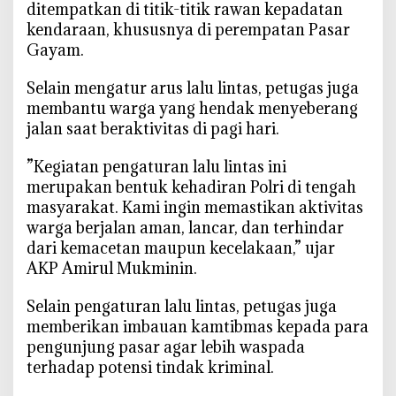
ditempatkan di titik-titik rawan kepadatan
r
kendaraan, khususnya di perempatan Pasar
G
Gayam.
a
y
‎Selain mengatur arus lalu lintas, petugas juga
a
membantu warga yang hendak menyeberang
m
jalan saat beraktivitas di pagi hari.
,
W
‎”Kegiatan pengaturan lalu lintas ini
a
merupakan bentuk kehadiran Polri di tengah
r
masyarakat. Kami ingin memastikan aktivitas
g
warga berjalan aman, lancar, dan terhindar
a
B
dari kemacetan maupun kecelakaan,” ujar
o
AKP Amirul Mukminin.
j
o
‎Selain pengaturan lalu lintas, petugas juga
n
memberikan imbauan kamtibmas kepada para
e
pengunjung pasar agar lebih waspada
g
terhadap potensi tindak kriminal.
o