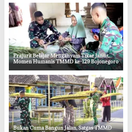
‎Prajurit Belajar Menganyam Tikar Janur,
Momen Humanis TMMD ke-129 Bojonegoro
‎Bukan Cuma Bangun Jalan, Satgas TMMD