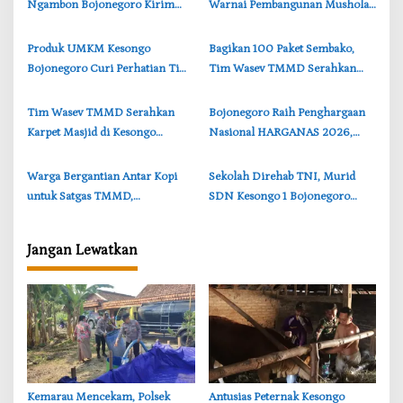
p
Ngambon Bojonegoro Kirim
Warnai Pembangunan Mushola
o
8.000 Liter Air Bersih ke Warga
TMMD di Perbatasan
s
Bondol
Bojonegoro-Lamongan
‎Produk UMKM Kesongo
‎Bagikan 100 Paket Sembako,
Bojonegoro Curi Perhatian Tim
Tim Wasev TMMD Serahkan
Wasev TMMD, Brigjen TNI
kepada Warga Kesongo
Herry Beri Pujian
Bojonegoro
‎Tim Wasev TMMD Serahkan
‎Bojonegoro Raih Penghargaan
Karpet Masjid di Kesongo
Nasional HARGANAS 2026,
Bojonegoro, Wujud Nyata
Cantika Wahono Terima
Kepedulian TNI
Apresiasi BKKBN
‎Warga Bergantian Antar Kopi
‎Sekolah Direhab TNI, Murid
untuk Satgas TMMD,
SDN Kesongo 1 Bojonegoro
Kebersamaan Warnai
Sambut Kelas Baru dengan
Pembangunan Jalan di
Bahagia
Jangan Lewatkan
Bojonegoro
‎Kemarau Mencekam, Polsek
‎Antusias Peternak Kesongo