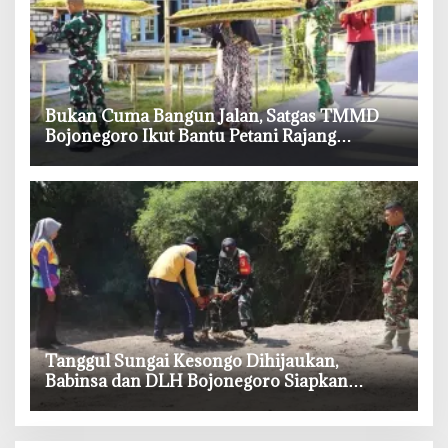
‎Bukan Cuma Bangun Jalan, Satgas TMMD
Bojonegoro Ikut Bantu Petani Rajang
Tembakau
‎Tanggul Sungai Kesongo Dihijaukan,
Babinsa dan DLH Bojonegoro Siapkan
Benteng Alami