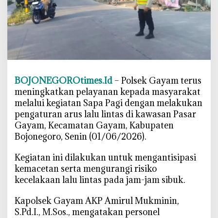
L
i
n
t
a
s
P
BOJONEGOROtimes.Id
– Polsek Gayam terus
a
meningkatkan pelayanan kepada masyarakat
g
melalui kegiatan Sapa Pagi dengan melakukan
i
pengaturan arus lalu lintas di kawasan Pasar
H
Gayam, Kecamatan Gayam, Kabupaten
a
Bojonegoro, Senin (01/06/2026).
r
i
‎Kegiatan ini dilakukan untuk mengantisipasi
d
kemacetan serta mengurangi risiko
i
kecelakaan lalu lintas pada jam-jam sibuk.
P
a
‎Kapolsek Gayam AKP Amirul Mukminin,
s
S.Pd.I., M.Sos., mengatakan personel
a