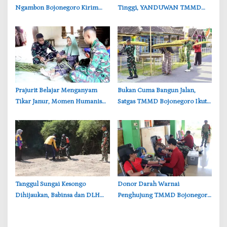
Ngambon Bojonegoro Kirim
Tinggi, YANDUWAN TMMD
8.000 Liter Air Bersih ke Warga
Bojonegoro Layani 278 Ternak
Bondol
‎Prajurit Belajar Menganyam
‎Bukan Cuma Bangun Jalan,
Tikar Janur, Momen Humanis
Satgas TMMD Bojonegoro Ikut
TMMD ke-129 Bojonegoro
Bantu Petani Rajang Tembakau
‎Tanggul Sungai Kesongo
‎Donor Darah Warnai
Dihijaukan, Babinsa dan DLH
Penghujung TMMD Bojonegoro
Bojonegoro Siapkan Benteng
di Kesongo, TNI dan Warga
Alami
Bergerak untuk Kemanusiaan