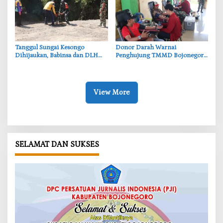
‎Tanggul Sungai Kesongo
‎Donor Darah Warnai
Dihijaukan, Babinsa dan DLH
Penghujung TMMD Bojonegoro
Bojonegoro Siapkan Benteng
di Kesongo, TNI dan Warga
Alami
Bergerak untuk Kemanusiaan
View More
SELAMAT DAN SUKSES