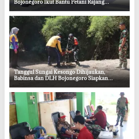
Bojonegoro Ikut Bantu Petani Rajang
Tembakau
‎Tanggul Sungai Kesongo Dihijaukan,
Babinsa dan DLH Bojonegoro Siapkan
Benteng Alami