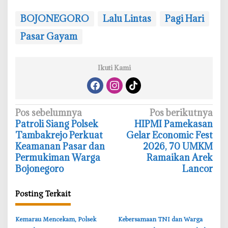
y
BOJONEGORO
Lalu Lintas
Pagi Hari
a
m
Pasar Gayam
a
n
Ikuti Kami
N
Pos sebelumnya
Pos berikutnya
‎Patroli Siang Polsek
‎HIPMI Pamekasan
a
Tambakrejo Perkuat
Gelar Economic Fest
v
Keamanan Pasar dan
2026, 70 UMKM
i
Permukiman Warga
Ramaikan Arek
Bojonegoro
Lancor
g
a
Posting Terkait
s
i
‎Kemarau Mencekam, Polsek
‎Kebersamaan TNI dan Warga