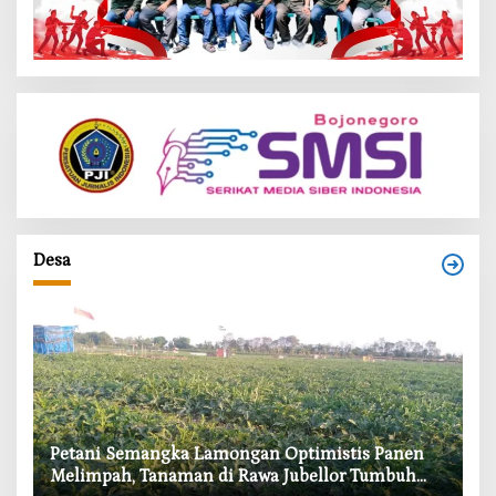
Desa
i
Petani Semangka Lamongan Optimistis Panen
‎
Melimpah, Tanaman di Rawa Jubellor Tumbuh
In