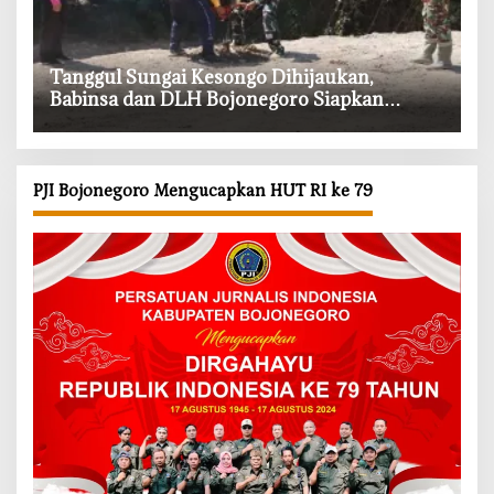
‎Tanggul Sungai Kesongo Dihijaukan,
Babinsa dan DLH Bojonegoro Siapkan
Benteng Alami
PJI Bojonegoro Mengucapkan HUT RI ke 79