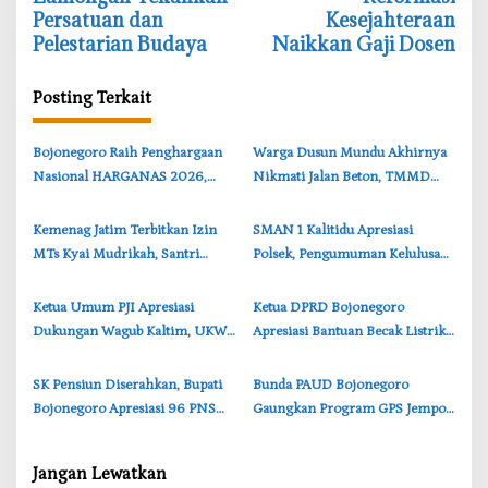
i
Persatuan dan
Kesejahteraan
Pelestarian Budaya
Naikkan Gaji Dosen
g
a
Posting Terkait
s
i
‎Bojonegoro Raih Penghargaan
‎Warga Dusun Mundu Akhirnya
p
Nasional HARGANAS 2026,
Nikmati Jalan Beton, TMMD
o
Cantika Wahono Terima
Kodim Bojonegoro Tuai
s
Apresiasi BKKBN
Apresiasi
‎Kemenag Jatim Terbitkan Izin
‎SMAN 1 Kalitidu Apresiasi
MTs Kyai Mudrikah, Santri
Polsek, Pengumuman Kelulusan
Sudah Cetak 206 Buku dan
di Bojonegoro Berjalan Kondusif
Medali Internasional
‎Ketua Umum PJI Apresiasi
‎Ketua DPRD Bojonegoro
Dukungan Wagub Kaltim, UKW
Apresiasi Bantuan Becak Listrik
Standar Dewan Pers Digelar
Presiden Prabowo bagi Warga
‎SK Pensiun Diserahkan, Bupati
Bunda PAUD Bojonegoro
Bojonegoro Apresiasi 96 PNS
Gaungkan Program GPS Jempol
Purnatugas
dan TerasKu di Level Nasional
Jangan Lewatkan