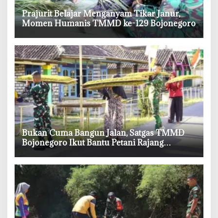
‎Prajurit Belajar Menganyam Tikar Janur,
Momen Humanis TMMD ke-129 Bojonegoro
‎Bukan Cuma Bangun Jalan, Satgas TMMD
Bojonegoro Ikut Bantu Petani Rajang
Tembakau