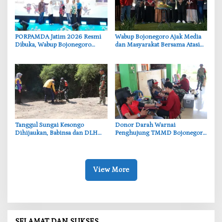
‎PORPAMDA Jatim 2026 Resmi
Wabup Bojonegoro Ajak Media
Dibuka, Wabup Bojonegoro
dan Masyarakat Bersama Atasi
Tekankan Pentingnya Akses Air
Persoalan Sosial
Bersih
‎Tanggul Sungai Kesongo
‎Donor Darah Warnai
Dihijaukan, Babinsa dan DLH
Penghujung TMMD Bojonegoro
Bojonegoro Siapkan Benteng
di Kesongo, TNI dan Warga
Alami
Bergerak untuk Kemanusiaan
View More
SELAMAT DAN SUKSES