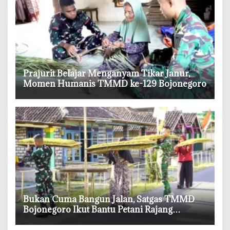
‎Prajurit Belajar Menganyam Tikar Janur,
Momen Humanis TMMD ke-129 Bojonegoro
‎Bukan Cuma Bangun Jalan, Satgas TMMD
Bojonegoro Ikut Bantu Petani Rajang
Tembakau