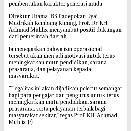
B
pembentukan karakter generasi muda.
e
r
‎Direktur Utama IBS Padepokan Kyai
i
Mudrikah Kembang Kuning, Prof. Dr. KH.
A
Achmad Muhlis, menyambut positif dukungan
p
dari pemerintah daerah.
r
e
‎Ia menegaskan bahwa izin operasional
s
tersebut akan menjadi motivasi untuk terus
i
meningkatkan mutu pendidikan, sarana
a
prasarana, dan pelayanan kepada
s
masyarakat.
i
‎”Legalitas ini akan dijadikan pelecut semangat
bagi para pengajar dan pengurus untuk terus
meningkatkan mutu pendidikan, sarana
prasarana, serta pelayanan terbaik bagi
masyarakat sekitar,” tegas Prof. KH. Achmad
Muhlis. (*)