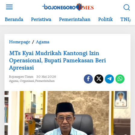
L
e
w
Beranda
Peristiwa
Pemerintahan
Politik
TNI/P
a
t
i
Homepage
/
Agama
k
M
e
‎MTs Kyai Mudrikah Kantongi Izin
T
k
Operasional, Bupati Pamekasan Beri
s
o
Apresiasi
K
n
y
t
Bojonegoro Times
30 Mei 2026
a
e
Agama
,
Organisasi
,
Pemerintahan
i
n
M
u
d
r
i
k
a