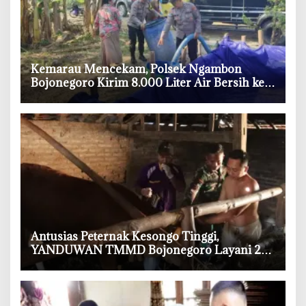
‎Kemarau Mencekam, Polsek Ngambon
Bojonegoro Kirim 8.000 Liter Air Bersih ke
Warga Bondol
‎Antusias Peternak Kesongo Tinggi,
YANDUWAN TMMD Bojonegoro Layani 278
Ternak