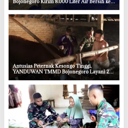
Bojonegoro Kirim 8.000 Liter Air Bersih ke
Warga Bondol
‎Antusias Peternak Kesongo Tinggi,
YANDUWAN TMMD Bojonegoro Layani 278
Ternak