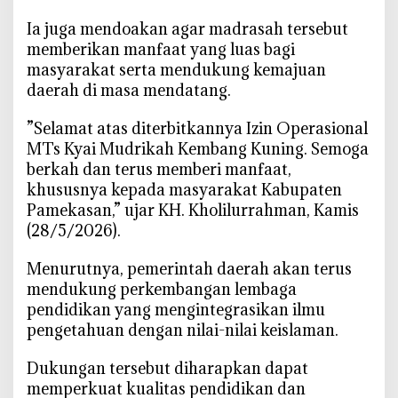
o
‎Ia juga mendoakan agar madrasah tersebut
n
memberikan manfaat yang luas bagi
a
masyarakat serta mendukung kemajuan
l
daerah di masa mendatang.
,
B
‎‎”Selamat atas diterbitkannya Izin Operasional
u
MTs Kyai Mudrikah Kembang Kuning. Semoga
p
berkah dan terus memberi manfaat,
a
khususnya kepada masyarakat Kabupaten
t
i
Pamekasan,” ujar KH. Kholilurrahman, Kamis
P
(28/5/2026).
a
m
‎Menurutnya, pemerintah daerah akan terus
e
mendukung perkembangan lembaga
k
pendidikan yang mengintegrasikan ilmu
a
pengetahuan dengan nilai-nilai keislaman.
s
a
‎Dukungan tersebut diharapkan dapat
n
memperkuat kualitas pendidikan dan