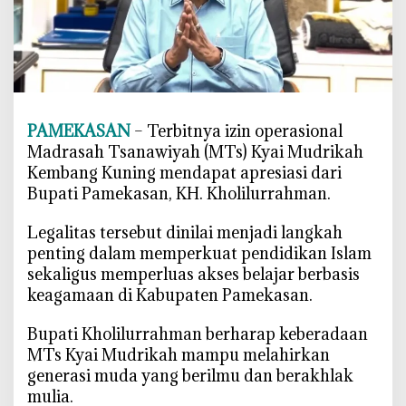
h
K
a
n
t
o
PAMEKASAN
– Terbitnya izin operasional
n
Madrasah Tsanawiyah (MTs) Kyai Mudrikah
g
Kembang Kuning mendapat apresiasi dari
i
Bupati Pamekasan, KH. Kholilurrahman.
I
z
‎Legalitas tersebut dinilai menjadi langkah
i
penting dalam memperkuat pendidikan Islam
n
sekaligus memperluas akses belajar berbasis
O
keagamaan di Kabupaten Pamekasan.
p
e
‎Bupati Kholilurrahman berharap keberadaan
r
MTs Kyai Mudrikah mampu melahirkan
a
generasi muda yang berilmu dan berakhlak
s
mulia.
i