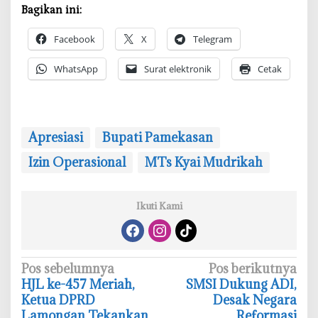
Bagikan ini:
Facebook
X
Telegram
WhatsApp
Surat elektronik
Cetak
Apresiasi
Bupati Pamekasan
Izin Operasional
MTs Kyai Mudrikah
Ikuti Kami
N
Pos sebelumnya
Pos berikutnya
‎HJL ke-457 Meriah,
‎SMSI Dukung ADI,
a
Ketua DPRD
Desak Negara
v
Lamongan Tekankan
Reformasi