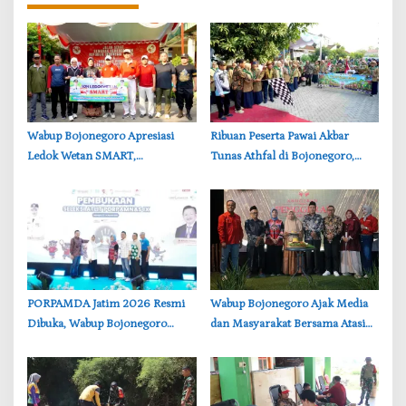
‎Wabup Bojonegoro Apresiasi
‎Ribuan Peserta Pawai Akbar
Ledok Wetan SMART,
Tunas Athfal di Bojonegoro,
Pendidikan Akademik dan Religi
Cantika Wahono Tekankan Hak
Bersinergi
Anak
‎PORPAMDA Jatim 2026 Resmi
Wabup Bojonegoro Ajak Media
Dibuka, Wabup Bojonegoro
dan Masyarakat Bersama Atasi
Tekankan Pentingnya Akses Air
Persoalan Sosial
Bersih