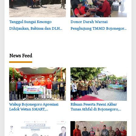
‎Tanggul Sungai Kesongo
‎Donor Darah Warnai
Dihijaukan, Babinsa dan DLH
Penghujung TMMD Bojonegoro
Bojonegoro Siapkan Benteng
di Kesongo, TNI dan Warga
Alami
Bergerak untuk Kemanusiaan
News Feed
‎Wabup Bojonegoro Apresiasi
‎Ribuan Peserta Pawai Akbar
Ledok Wetan SMART,
Tunas Athfal di Bojonegoro,
Pendidikan Akademik dan Religi
Cantika Wahono Tekankan Hak
Bersinergi
Anak