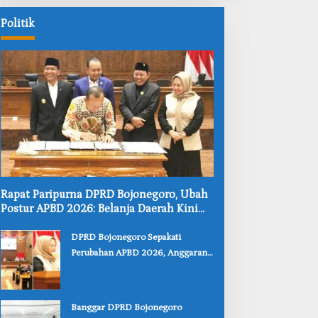
Politik
‎Rapat Paripurna DPRD Bojonegoro, Ubah
Postur APBD 2026: Belanja Daerah Kini
Rp6,250 Triliun
‎DPRD Bojonegoro Sepakati
Perubahan APBD 2026, Anggaran
JLS hingga Pendidikan Bertambah
‎Banggar DPRD Bojonegoro