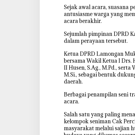
s
‎Sejak awal acara, suasana 
a
antusiasme warga yang mema
t
acara berakhir.
u
a
‎Sejumlah pimpinan DPRD K
n
dalam perayaan tersebut.
d
a
‎Ketua DPRD Lamongan Mu
n
bersama Wakil Ketua I Drs.
P
II Husen, S.Ag., M.Pd., serta 
e
M.Si., sebagai bentuk dukun
l
daerah.
e
s
‎Berbagai penampilan seni t
t
acara.
a
r
‎Salah satu yang paling men
i
kelompok seniman Cak Perci
a
masyarakat melalui sajian hum
n