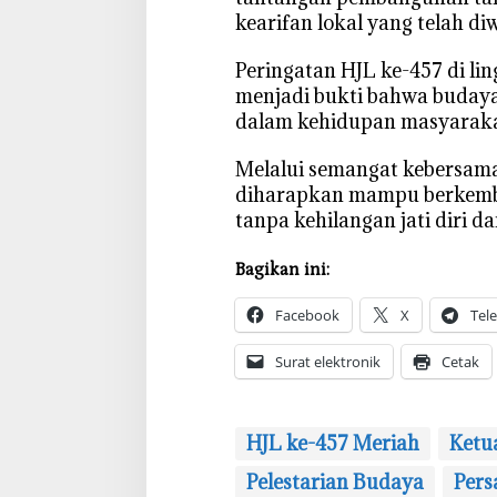
kearifan lokal yang telah d
‎Peringatan HJL ke-457 di
menjadi bukti bahwa budaya
dalam kehidupan masyaraka
‎Melalui semangat kebersam
diharapkan mampu berkemb
tanpa kehilangan jati diri d
Bagikan ini:
Facebook
X
Tel
Surat elektronik
Cetak
HJL ke-457 Meriah
Ketu
Pelestarian Budaya
Pers