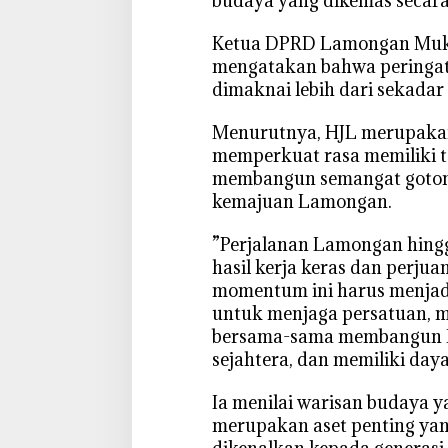
budaya yang dikemas secar
B
u
‎Ketua DPRD Lamongan Mu
d
mengatakan bahwa peringata
a
dimaknai lebih dari sekadar
y
a
‎Menurutnya, HJL merupaka
memperkuat rasa memiliki t
membangun semangat goto
kemajuan Lamongan.
‎”Perjalanan Lamongan hing
hasil kerja keras dan perjua
momentum ini harus menjadi
untuk menjaga persatuan, m
bersama-sama membangun L
sejahtera, dan memiliki day
‎Ia menilai warisan budaya 
merupakan aset penting yan