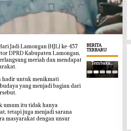
BERITA
Hari Jadi Lamongan (HJL) ke-457
TERBARU
antor DPRD Kabupaten Lamongan,
‎Wabup
Harga
‎Rib
berlangsung meriah dan mendapat
Bojonegor
Tembakau
Pes
arakat.
o
Kepoh
Paw
Apresiasi
Mulai
Akb
h hadir untuk menikmati
Ledok
Rp35 Ribu,
Tun
 budaya yang menjadi bagian dari
Wetan
Petani
Athf
rsebut.
SMART,
Berharap
Boj
Pendidika
Tembus
o, C
n
Rp50 Ribu
Wa
uk umum itu tidak hanya
Akademik
per
Tek
t, tetapi juga menjadi sarana
dan Religi
Kilogram
Hak
ra masyarakat dengan unsur
Bersinergi