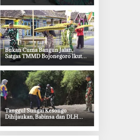
TMMD ke-129 Bojonegoro
‎Bukan Cuma Bangun Jalan,
Satgas TMMD Bojonegoro Ikut
Bantu Petani Rajang Tembakau
‎Tanggul Sungai Kesongo
Dihijaukan, Babinsa dan DLH
Bojonegoro Siapkan Benteng
Alami