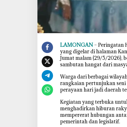
D
L
a
m
o
n
g
LAMONGAN
– Peringatan 
a
yang digelar di halaman K
n
Jumat malam (29/5/2026), 
T
sambutan hangat dari masy
e
k
‎Warga dari berbagai wilaya
a
rangkaian pertunjukan seni
n
perayaan hari jadi daerah te
k
a
‎Kegiatan yang terbuka unt
n
menghadirkan hiburan rakya
P
mempererat hubungan anta
e
pemerintah dan legislatif.
r