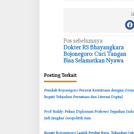
I
N
Pos sebelumnya
‎Dokter RS Bhayangkara
a
Bojonegoro: Cuci Tangan
v
Bisa Selamatkan Nyawa
i
g
Posting Terkait
a
s
‎Pemkab Bojonegoro Pererat Kemitraan dengan Orma
Bupati Tekankan Persatuan dan Literasi Digital
i
p
‎Prof Yuddy: Pekan Diplomasi Prabowo Tegaskan Indo
o
Jadi Jangkar Geopolitik Asia
s
‎Bupati Bojonegoro Lantik Pejabat Baru, Tekankan Int