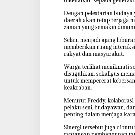
dikenalkan kepada generasi
‎Dengan pelestarian budaya 
daerah akan tetap terjaga
zaman yang semakin dinami
‎Selain menjadi ajang hibura
memberikan ruang interaksi 
rakyat dan masyarakat.
‎Warga terlihat menikmati s
disuguhkan, sekaligus mem
untuk mempererat kebersa
keakraban.
‎Menurut Freddy, kolaboras
pelaku seni, budayawan, da
penting dalam menjaga kara
‎Sinergi tersebut juga dibu
tantangan pembangunan tanp