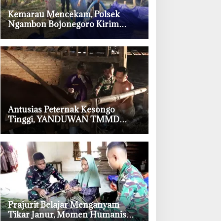
‎Kemarau Mencekam, Polsek
Ngambon Bojonegoro Kirim
8.000 Liter Air Bersih ke Warga
Bondol
‎Antusias Peternak Kesongo
Tinggi, YANDUWAN TMMD
Bojonegoro Layani 278 Ternak
‎Prajurit Belajar Menganyam
Tikar Janur, Momen Humanis