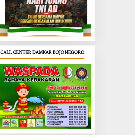
CALL CENTER DAMKAR BOJONEGORO
uan
Semarak
‎PORPAMD
erta
HUT ke-81
A Jatim
ai
RI di
2026
ar
Kepohbar
Resmi
as
u,
Dibuka,
al di
Beragam
Wabup
onegor
Lomba
Bojonegor
antika
Digelar
o
hono
Sepanjang
Tekankan
ankan
Agustus
Pentingny
 Anak
2026
a Akses
Air Bersih