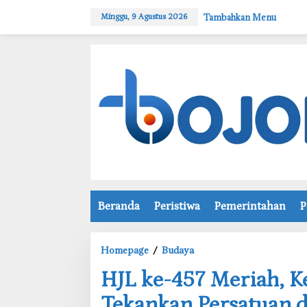
L
Tambahkan Menu
Minggu, 9 Agustus 2026
e
w
a
t
i
k
e
k
o
n
t
e
n
Beranda
Peristiwa
Pemerintahan
P
Homepage
/
Budaya
H
‎HJL ke-457 Meriah,
J
L
Tekankan Persatuan d