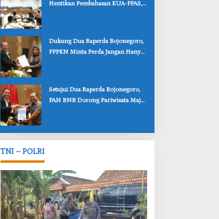
Hentikan Pembahasan KUA-PPAS,
Usulan Penurunan PAD Tuai
Penolakan
‎Dukung Dua Raperda Bojonegoro,
FPPKN Minta Perda Jangan Hanya
Jadi Dokumen
‎Setujui Dua Raperda Bojonegoro,
PAN BNR Dorong Pariwisata Maju
dan Perlindungan Anak Lebih Kuat
TNI – POLRI