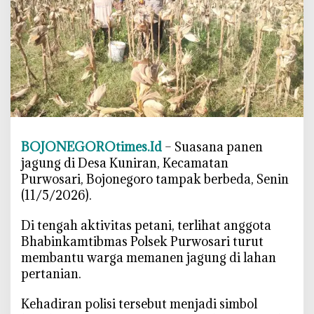
s
P
u
r
w
o
s
a
r
BOJONEGOROtimes.Id
– Suasana panen
i
jagung di Desa Kuniran, Kecamatan
T
Purwosari, Bojonegoro tampak berbeda, Senin
u
(11/5/2026).
r
u
‎Di tengah aktivitas petani, terlihat anggota
n
Bhabinkamtibmas Polsek Purwosari turut
k
membantu warga memanen jagung di lahan
e
pertanian.
S
a
‎Kehadiran polisi tersebut menjadi simbol
w