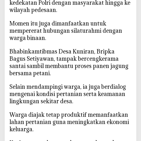
kedekatan Polri dengan masyarakat hingga ke
a
wilayah pedesaan.
h
,
‎Momen itu juga dimanfaatkan untuk
P
mempererat hubungan silaturahmi dengan
a
warga binaan.
n
e
‎Bhabinkamtibmas Desa Kuniran, Bripka
n
Bagus Setiyawan, tampak bercengkerama
J
santai sambil membantu proses panen jagung
a
bersama petani.
g
u
Selain mendampingi warga, ia juga berdialog
n
mengenai kondisi pertanian serta keamanan
g
lingkungan sekitar desa.
B
a
‎Warga diajak tetap produktif memanfaatkan
r
lahan pertanian guna meningkatkan ekonomi
e
keluarga.
n
g