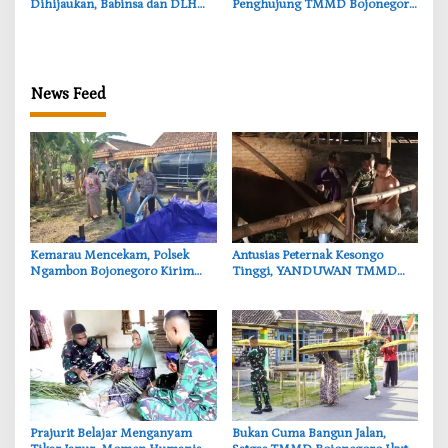
Dihijaukan, Babinsa dan DLH
Penghujung TMMD Bojonegoro
Bojonegoro Siapkan Benteng
di Kesongo, TNI dan Warga
Alami
Bergerak untuk Kemanusiaan
News Feed
‎Kemarau Mencekam, Polsek
‎Antusias Peternak Kesongo
Ngambon Bojonegoro Kirim
Tinggi, YANDUWAN TMMD
8.000 Liter Air Bersih ke Warga
Bojonegoro Layani 278 Ternak
Bondol
‎Prajurit Belajar Menganyam
‎Bukan Cuma Bangun Jalan,