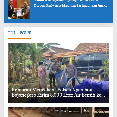
Dorong Pariwisata Maju dan Perlindungan Anak
Lebih Kuat
TNI – POLRI
‎Kemarau Mencekam, Polsek Ngambon
Bojonegoro Kirim 8.000 Liter Air Bersih ke
Warga Bondol