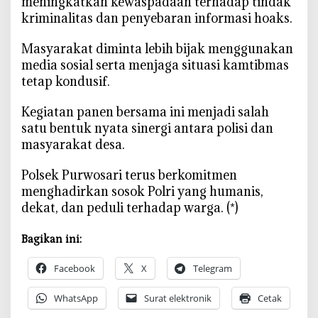
meningkatkan kewaspadaan terhadap tindak
r
kriminalitas dan penyebaran informasi hoaks.
o
Masyarakat diminta lebih bijak menggunakan
media sosial serta menjaga situasi kamtibmas
tetap kondusif.
‎Kegiatan panen bersama ini menjadi salah
satu bentuk nyata sinergi antara polisi dan
masyarakat desa.
‎Polsek Purwosari terus berkomitmen
menghadirkan sosok Polri yang humanis,
dekat, dan peduli terhadap warga. (*)
Bagikan ini:
Facebook
X
Telegram
WhatsApp
Surat elektronik
Cetak