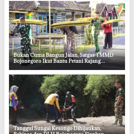
‎Bukan Cuma Bangun Jalan, Satgas TMMD
Bojonegoro Ikut Bantu Petani Rajang
Tembakau
‎Tanggul Sungai Kesongo Dihijaukan,