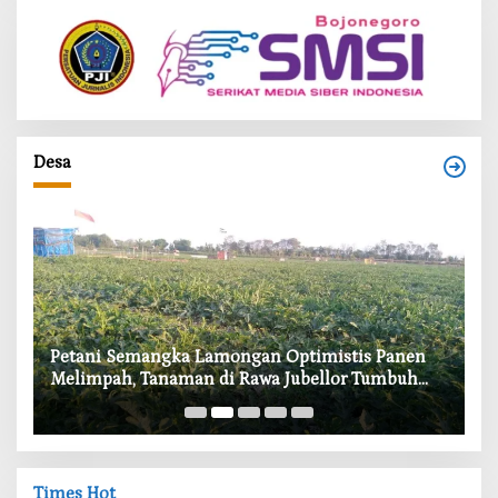
Desa
i
Petani Semangka Lamongan Optimistis Panen
‎
Melimpah, Tanaman di Rawa Jubellor Tumbuh
In
Subur
Times Hot