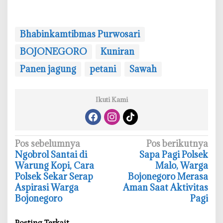
Bhabinkamtibmas Purwosari
BOJONEGORO
Kuniran
Panen jagung
petani
Sawah
Ikuti Kami
N
Pos sebelumnya
Pos berikutnya
‎Ngobrol Santai di
‎Sapa Pagi Polsek
a
Warung Kopi, Cara
Malo, Warga
v
Polsek Sekar Serap
Bojonegoro Merasa
i
Aspirasi Warga
Aman Saat Aktivitas
Bojonegoro
Pagi
g
a