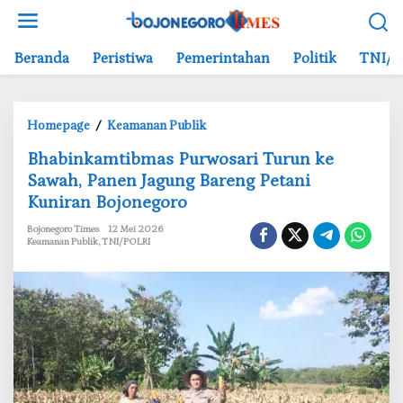
L
e
w
Beranda
Peristiwa
Pemerintahan
Politik
TNI/P
a
t
i
Homepage
/
Keamanan Publik
k
B
e
‎Bhabinkamtibmas Purwosari Turun ke
h
k
Sawah, Panen Jagung Bareng Petani
a
o
Kuniran Bojonegoro
b
n
i
t
Bojonegoro Times
12 Mei 2026
n
e
Keamanan Publik
,
TNI/POLRI
k
n
a
m
t
i
b
m
a