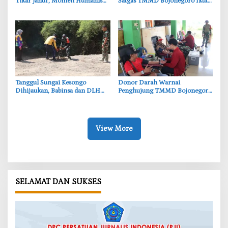
Tikar Janur, Momen Humanis
Satgas TMMD Bojonegoro Ikut
TMMD ke-129 Bojonegoro
Bantu Petani Rajang Tembakau
‎Tanggul Sungai Kesongo
‎Donor Darah Warnai
Dihijaukan, Babinsa dan DLH
Penghujung TMMD Bojonegoro
Bojonegoro Siapkan Benteng
di Kesongo, TNI dan Warga
Alami
Bergerak untuk Kemanusiaan
View More
SELAMAT DAN SUKSES