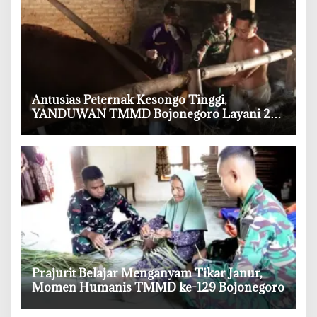
‎Antusias Peternak Kesongo Tinggi,
YANDUWAN TMMD Bojonegoro Layani 278
Ternak
‎Prajurit Belajar Menganyam Tikar Janur,
Momen Humanis TMMD ke-129 Bojonegoro