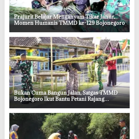
‎Prajurit Belajar Menganyam Tikar Janur,
Momen Humanis TMMD ke-129 Bojonegoro
‎Bukan Cuma Bangun Jalan, Satgas TMMD
Bojonegoro Ikut Bantu Petani Rajang
Tembakau