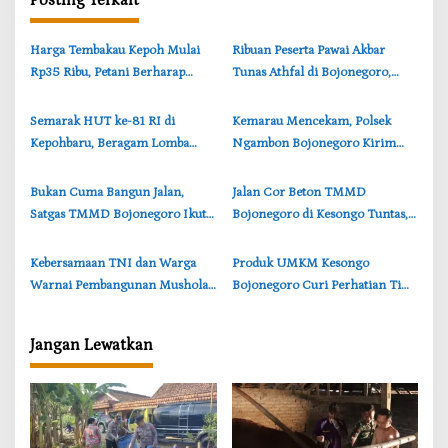
Posting Terkait
s
i
Harga Tembakau Kepoh Mulai
‎Ribuan Peserta Pawai Akbar
p
Rp35 Ribu, Petani Berharap
Tunas Athfal di Bojonegoro,
o
Tembus Rp50 Ribu per Kilogram
Cantika Wahono Tekankan Hak
s
Anak
Semarak HUT ke-81 RI di
‎Kemarau Mencekam, Polsek
Kepohbaru, Beragam Lomba
Ngambon Bojonegoro Kirim
Digelar Sepanjang Agustus 2026
8.000 Liter Air Bersih ke Warga
Bondol
‎Bukan Cuma Bangun Jalan,
‎Jalan Cor Beton TMMD
Satgas TMMD Bojonegoro Ikut
Bojonegoro di Kesongo Tuntas,
Bantu Petani Rajang Tembakau
Petani dan Pelajar Kini Lebih
Mudah Beraktivitas
‎Kebersamaan TNI dan Warga
‎Produk UMKM Kesongo
Warnai Pembangunan Mushola
Bojonegoro Curi Perhatian Tim
TMMD di Perbatasan
Wasev TMMD, Brigjen TNI
Bojonegoro-Lamongan
Herry Beri Pujian
Jangan Lewatkan