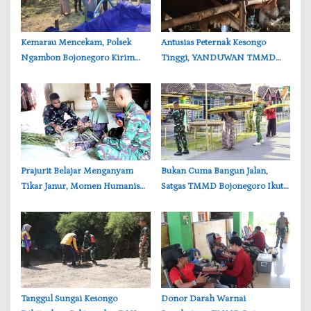
‎Kemarau Mencekam, Polsek
‎Antusias Peternak Kesongo
Ngambon Bojonegoro Kirim
Tinggi, YANDUWAN TMMD
8.000 Liter Air Bersih ke Warga
Bojonegoro Layani 278 Ternak
Bondol
‎Prajurit Belajar Menganyam
‎Bukan Cuma Bangun Jalan,
Tikar Janur, Momen Humanis
Satgas TMMD Bojonegoro Ikut
TMMD ke-129 Bojonegoro
Bantu Petani Rajang Tembakau
‎Tanggul Sungai Kesongo
‎Donor Darah Warnai