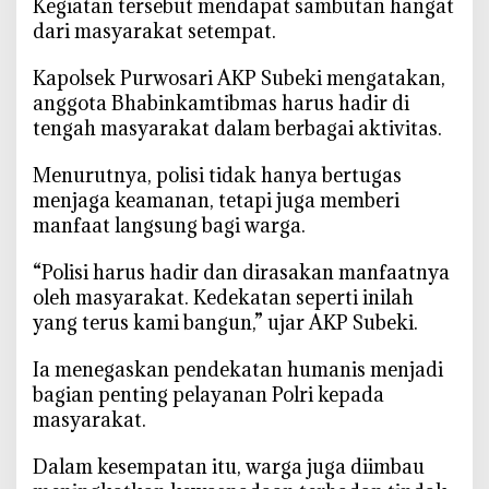
‎Kegiatan tersebut mendapat sambutan hangat
P
dari masyarakat setempat.
e
t
‎Kapolsek Purwosari AKP Subeki mengatakan,
a
anggota Bhabinkamtibmas harus hadir di
n
i
tengah masyarakat dalam berbagai aktivitas.
K
Menurutnya, polisi tidak hanya bertugas
u
n
menjaga keamanan, tetapi juga memberi
i
manfaat langsung bagi warga.
r
a
‎“Polisi harus hadir dan dirasakan manfaatnya
n
oleh masyarakat. Kedekatan seperti inilah
B
yang terus kami bangun,” ujar AKP Subeki.
o
j
‎Ia menegaskan pendekatan humanis menjadi
o
bagian penting pelayanan Polri kepada
n
masyarakat.
e
g
‎Dalam kesempatan itu, warga juga diimbau
o