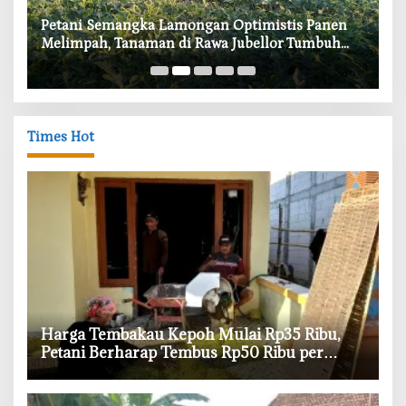
i
Petani Semangka Lamongan Optimistis Panen
‎
Melimpah, Tanaman di Rawa Jubellor Tumbuh
In
Subur
Times Hot
Harga Tembakau Kepoh Mulai Rp35 Ribu,
Petani Berharap Tembus Rp50 Ribu per
Kilogram