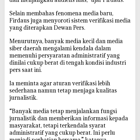
e
v
‎Selain membahas fenomena media baru,
i
Firdaus juga menyoroti sistem verifikasi media
s
yang diterapkan Dewan Pers.
i
‎Menurutnya, banyak media kecil dan media
siber daerah mengalami kendala dalam
memenuhi persyaratan administratif yang
dinilai cukup berat di tengah kondisi industri
pers saat ini.
‎Ia meminta agar aturan verifikasi lebih
sederhana namun tetap menjaga kualitas
jurnalistik.
‎“Banyak media tetap menjalankan fungsi
jurnalistik dan memberikan informasi kepada
masyarakat, tetapi terkendala syarat
administratif yang cukup berat. Ini perlu
menjadi perhatian bersama,” katanya.