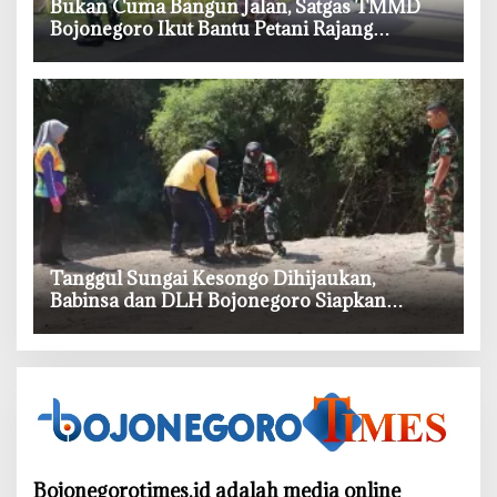
‎Bukan Cuma Bangun Jalan, Satgas TMMD
Bojonegoro Ikut Bantu Petani Rajang
Tembakau
‎Tanggul Sungai Kesongo Dihijaukan,
Babinsa dan DLH Bojonegoro Siapkan
Benteng Alami
Bojonegorotimes.id adalah media online