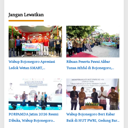
untuk Tekan Lonjakan Perkara
Siber Tetap Independen
Jangan Lewatkan
‎Wabup Bojonegoro Apresiasi
‎Ribuan Peserta Pawai Akbar
Ledok Wetan SMART,
Tunas Athfal di Bojonegoro,
Pendidikan Akademik dan Religi
Cantika Wahono Tekankan Hak
Bersinergi
Anak
‎PORPAMDA Jatim 2026 Resmi
‎Wabup Bojonegoro Beri Kabar
Dibuka, Wabup Bojonegoro
Baik di HUT PWRI, Gedung Baru
Tekankan Pentingnya Akses Air
Segera Dibangun