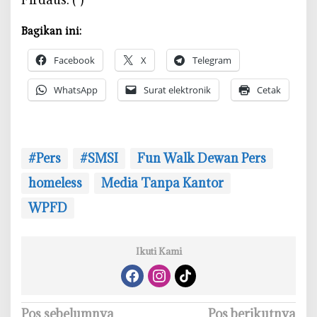
Bagikan ini:
Facebook
X
Telegram
WhatsApp
Surat elektronik
Cetak
#Pers
#SMSI
Fun Walk Dewan Pers
homeless
Media Tanpa Kantor
WPFD
Ikuti Kami
N
Pos sebelumnya
Pos berikutnya