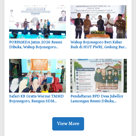
Bersinergi
Anak
‎PORPAMDA Jatim 2026 Resmi
‎Wabup Bojonegoro Beri Kabar
Dibuka, Wabup Bojonegoro
Baik di HUT PWRI, Gedung Baru
Tekankan Pentingnya Akses Air
Segera Dibangun
Bersih
‎Safari KB Gratis Warnai TMMD
Pendaftaran BPD Desa Jubellor
Bojonegoro, Bangun SDM
Lamongan Resmi Dibuka,
Berkualitas dari Keluarga
Banner Informasi Telah
Disebarkan
View More