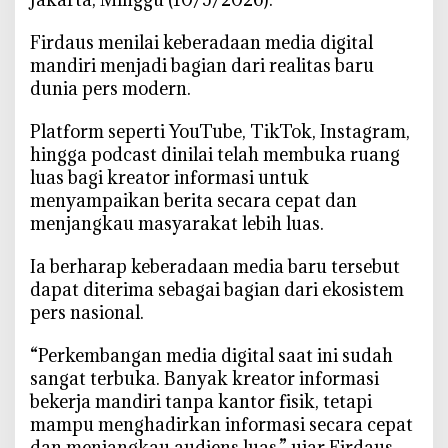
S
‎Firdaus menilai keberadaan media digital
I
mandiri menjadi bagian dari realitas baru
M
dunia pers modern.
i
n
‎Platform seperti YouTube, TikTok, Instagram,
t
hingga podcast dinilai telah membuka ruang
a
luas bagi kreator informasi untuk
A
t
menyampaikan berita secara cepat dan
u
menjangkau masyarakat lebih luas.
r
a
‎Ia berharap keberadaan media baru tersebut
n
dapat diterima sebagai bagian dari ekosistem
P
pers nasional.
e
r
‎“Perkembangan media digital saat ini sudah
s
sangat terbuka. Banyak kreator informasi
D
bekerja mandiri tanpa kantor fisik, tetapi
i
mampu menghadirkan informasi secara cepat
r
dan menjangkau audiens luas,” ujar Firdaus.