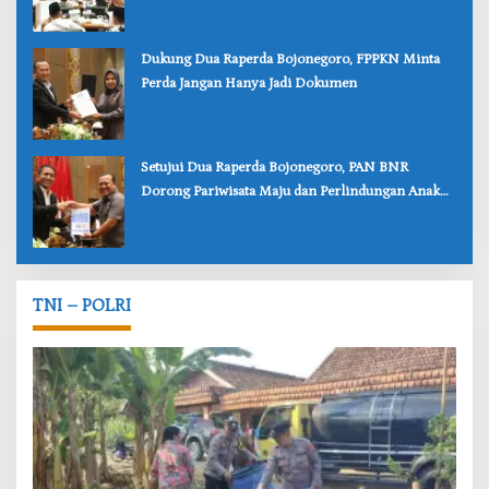
‎Dukung Dua Raperda Bojonegoro, FPPKN Minta
Perda Jangan Hanya Jadi Dokumen
‎Setujui Dua Raperda Bojonegoro, PAN BNR
Dorong Pariwisata Maju dan Perlindungan Anak
Lebih Kuat
TNI – POLRI