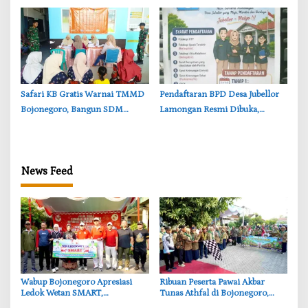
Bersih
‎Safari KB Gratis Warnai TMMD
Pendaftaran BPD Desa Jubellor
Bojonegoro, Bangun SDM
Lamongan Resmi Dibuka,
Berkualitas dari Keluarga
Banner Informasi Telah
Disebarkan
News Feed
‎Wabup Bojonegoro Apresiasi
‎Ribuan Peserta Pawai Akbar
Ledok Wetan SMART,
Tunas Athfal di Bojonegoro,
Pendidikan Akademik dan Religi
Cantika Wahono Tekankan Hak