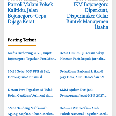
‎Patroli Malam Polsek
‎IKM Bojonegoro
a
Kalitidu, Jalan
Diperkuat,
v
Bojonegoro–Cepu
Disperinaker Gelar
i
Dijaga Ketat
Bimtek Manajemen
Usaha
g
a
Posting Terkait
s
i
‎Media Gathering 2026, Bupati
‎Ketua Umum PJI Kecam Sikap
p
Bojonegoro Tegaskan Pers Mitra
Hotman Paris kepada Jurnalis,
o
Strategis Pemerintah
Tegaskan Pers Tak Boleh
s
Diintimidasi
‎SMSI Gelar FGD PFII di Bali,
‎Pelantikan Nasional Srikandi
Dorong Pusat Finansial
Jaga Desa, ABPEDNAS dan SMSI
Indonesia Berkelas Dunia
Perkuat Sinergi Bangun Desa
‎Dewan Pers Tegaskan AI Tidak
‎SMSI Ajukan Diri Jadi
Boleh Gantikan Verifikasi dan
Penanggung Jawab HPN 2027,
Etika Jurnalistik
Firdaus Tekankan Kesetaraan
Konstituen Pers
‎SMSI Gandeng Mahkamah
Ketum SMSI Petakan Arah
Agung, Siapkan Ribuan Mediator
Politik Nasional, Ingatkan Media