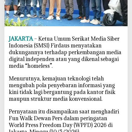
n
p
a
K
a
n
JAKARTA
– Ketua Umum Serikat Media Siber
t
Indonesia (SMSI) Firdaus menyatakan
o
dukungannya terhadap perkembangan media
r
digital independen atau yang dikenal sebagai
K
media “homeless”.
i
a
‎Menurutnya, kemajuan teknologi telah
n
mengubah pola penyebaran informasi yang
M
kini tidak lagi bergantung pada kantor fisik
a
maupun struktur media konvensional.
r
a
‎Pernyataan itu disampaikan saat menghadiri
k
Fun Walk Dewan Pers dalam peringatan
,
World Press Freedom Day (WPFD) 2026 di
S
Jakarta, Minggu (10/5/2026).
M