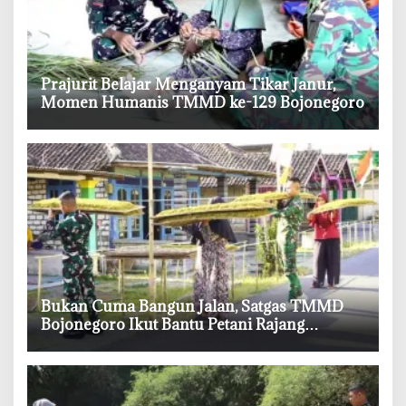
‎Prajurit Belajar Menganyam Tikar Janur,
Momen Humanis TMMD ke-129 Bojonegoro
‎Bukan Cuma Bangun Jalan, Satgas TMMD
Bojonegoro Ikut Bantu Petani Rajang
Tembakau