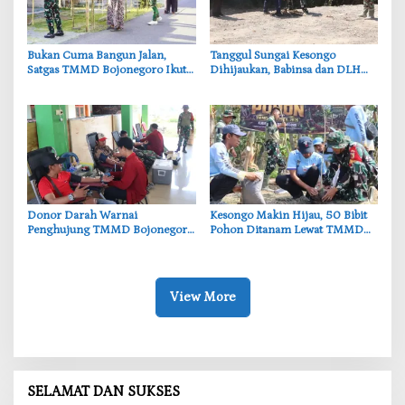
‎Bukan Cuma Bangun Jalan,
‎Tanggul Sungai Kesongo
Satgas TMMD Bojonegoro Ikut
Dihijaukan, Babinsa dan DLH
Bantu Petani Rajang Tembakau
Bojonegoro Siapkan Benteng
Alami
‎Donor Darah Warnai
‎Kesongo Makin Hijau, 50 Bibit
Penghujung TMMD Bojonegoro
Pohon Ditanam Lewat TMMD
di Kesongo, TNI dan Warga
Bojonegoro
Bergerak untuk Kemanusiaan
View More
SELAMAT DAN SUKSES