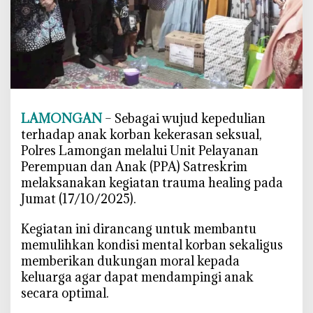
a
l
i
n
g
,
P
o
LAMONGAN
– Sebagai wujud kepedulian
l
terhadap anak korban kekerasan seksual,
r
Polres Lamongan melalui Unit Pelayanan
e
Perempuan dan Anak (PPA) Satreskrim
s
melaksanakan kegiatan trauma healing pada
L
Jumat (17/10/2025).
a
m
‎Kegiatan ini dirancang untuk membantu
o
memulihkan kondisi mental korban sekaligus
n
memberikan dukungan moral kepada
g
keluarga agar dapat mendampingi anak
a
secara optimal.
n
D