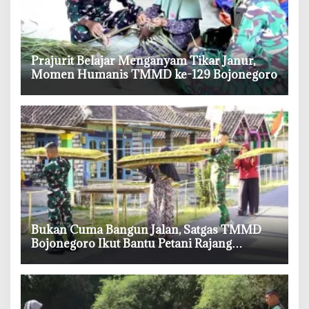
‎Prajurit Belajar Menganyam Tikar Janur,
Momen Humanis TMMD ke-129 Bojonegoro
‎Bukan Cuma Bangun Jalan, Satgas TMMD
Bojonegoro Ikut Bantu Petani Rajang
Tembakau