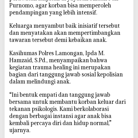
c
Purnomo, agar korban bisa memperoleh
e
pendampingan yang lebih intensif.
h
a
‎Keluarga menyambut baik inisiatif tersebut
n
dan menyatakan akan mempertimbangkan
tawaran tersebut demi kebaikan anak.
‎Kasihumas Polres Lamongan, Ipda M.
Hamzaid, S.Pd., menyampaikan bahwa
kegiatan trauma healing ini merupakan
bagian dari tanggung jawab sosial kepolisian
dalam melindungi anak.
‎“Ini bentuk empati dan tanggung jawab
bersama untuk membantu korban keluar dari
tekanan psikologis. Kami berkolaborasi
dengan berbagai instansi agar anak bisa
kembali percaya diri dan hidup normal,”
ujarnya.