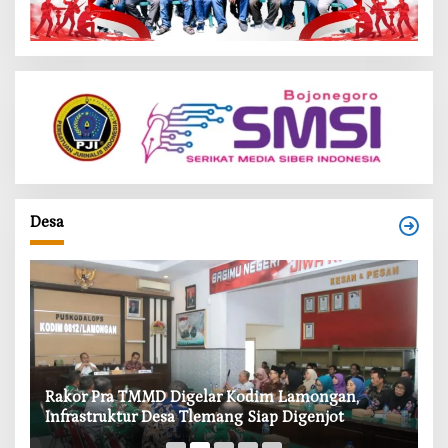
Desa
‎Rakor Pra TMMD Digelar Kodim Lamongan,
‎T
Infrastruktur Desa Tlemang Siap Digenjot
W