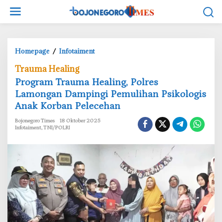
L
e
w
a
t
Homepage
/
Infotaiment
i
P
Trauma Healing
k
r
e
‎Program Trauma Healing, Polres
o
k
Lamongan Dampingi Pemulihan Psikologis
g
o
Anak Korban Pelecehan
r
n
a
Bojonegoro Times
18 Oktober 2025
t
m
Infotaiment
,
TNI/POLRI
e
T
n
r
a
u
m
a
H
e