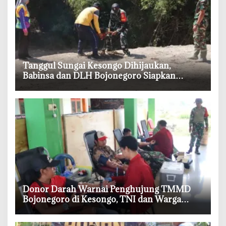
‎Tanggul Sungai Kesongo Dihijaukan,
Babinsa dan DLH Bojonegoro Siapkan
Benteng Alami
‎Donor Darah Warnai Penghujung TMMD
Bojonegoro di Kesongo, TNI dan Warga
Bergerak untuk Kemanusiaan