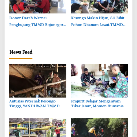
‎Donor Darah Warnai
‎Kesongo Makin Hijau, 50 Bibit
Penghujung TMMD Bojonegoro
Pohon Ditanam Lewat TMMD
di Kesongo, TNI dan Warga
Bojonegoro
Bergerak untuk Kemanusiaan
News Feed
‎Antusias Peternak Kesongo
‎Prajurit Belajar Menganyam
Tinggi, YANDUWAN TMMD
Tikar Janur, Momen Humanis
Bojonegoro Layani 278 Ternak
TMMD ke-129 Bojonegoro