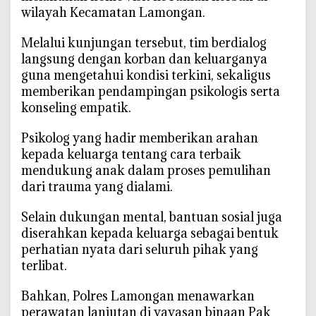
o
wilayah Kecamatan Lamongan.
l
o
‎Melalui kunjungan tersebut, tim berdialog
g
langsung dengan korban dan keluarganya
i
guna mengetahui kondisi terkini, sekaligus
s
memberikan pendampingan psikologis serta
A
konseling empatik.
n
a
‎Psikolog yang hadir memberikan arahan
k
kepada keluarga tentang cara terbaik
K
mendukung anak dalam proses pemulihan
o
dari trauma yang dialami.
r
b
‎Selain dukungan mental, bantuan sosial juga
a
diserahkan kepada keluarga sebagai bentuk
n
perhatian nyata dari seluruh pihak yang
P
terlibat.
e
l
‎Bahkan, Polres Lamongan menawarkan
e
perawatan lanjutan di yayasan binaan Pak