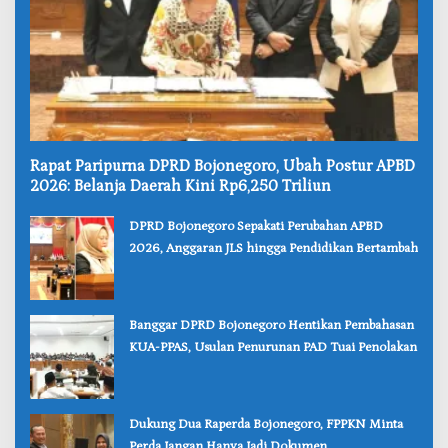
‎Rapat Paripurna DPRD Bojonegoro, Ubah Postur APBD
2026: Belanja Daerah Kini Rp6,250 Triliun
‎DPRD Bojonegoro Sepakati Perubahan APBD
2026, Anggaran JLS hingga Pendidikan Bertambah
‎Banggar DPRD Bojonegoro Hentikan Pembahasan
KUA-PPAS, Usulan Penurunan PAD Tuai Penolakan
‎Dukung Dua Raperda Bojonegoro, FPPKN Minta
Perda Jangan Hanya Jadi Dokumen