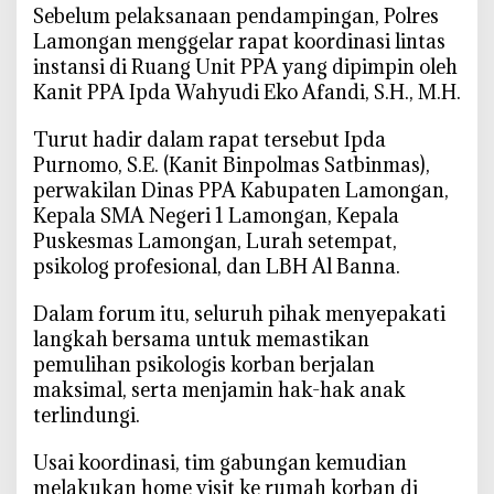
‎Sebelum pelaksanaan pendampingan, Polres
a
Lamongan menggelar rapat koordinasi lintas
m
instansi di Ruang Unit PPA yang dipimpin oleh
p
Kanit PPA Ipda Wahyudi Eko Afandi, S.H., M.H.
i
n
‎Turut hadir dalam rapat tersebut Ipda
g
Purnomo, S.E. (Kanit Binpolmas Satbinmas),
i
perwakilan Dinas PPA Kabupaten Lamongan,
P
Kepala SMA Negeri 1 Lamongan, Kepala
e
Puskesmas Lamongan, Lurah setempat,
m
psikolog profesional, dan LBH Al Banna.
u
l
‎Dalam forum itu, seluruh pihak menyepakati
i
langkah bersama untuk memastikan
h
pemulihan psikologis korban berjalan
a
maksimal, serta menjamin hak-hak anak
n
P
terlindungi.
s
‎Usai koordinasi, tim gabungan kemudian
i
k
melakukan home visit ke rumah korban di