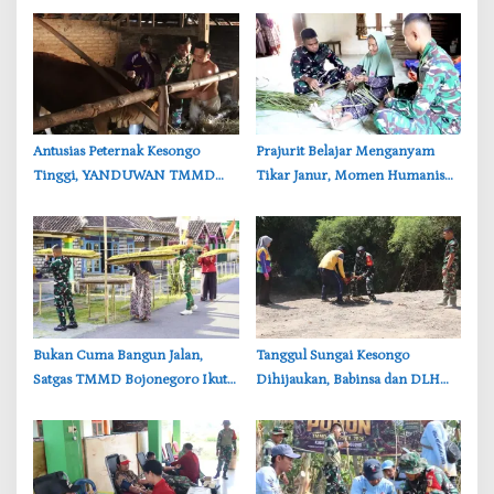
‎Antusias Peternak Kesongo
‎Prajurit Belajar Menganyam
Tinggi, YANDUWAN TMMD
Tikar Janur, Momen Humanis
Bojonegoro Layani 278 Ternak
TMMD ke-129 Bojonegoro
‎Bukan Cuma Bangun Jalan,
‎Tanggul Sungai Kesongo
Satgas TMMD Bojonegoro Ikut
Dihijaukan, Babinsa dan DLH
Bantu Petani Rajang Tembakau
Bojonegoro Siapkan Benteng
Alami