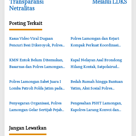
Transparansi
Melalui LDKS
a
Netralitas
s
i
Posting Terkait
p
o
‎Kasus Video Viral Dugaan
‎Polres Lamongan dan Kejari
s
Pencuri Besi Dikeroyok, Polres
Kompak Perkuat Koordinasi
Lamongan Tegaskan Semua
Pihak Diproses Hukum
‎KMN Entok Belum Ditemukan,
‎Kapal Nelayan Asal Brondong
Basarnas dan Polres Lamongan
Hilang Kontak, Satpolairud
Sisir Perairan Kangean
Lamongan Intensifkan
Pencarian
‎Polres Lamongan Sabet Juara I
‎Bedah Rumah hingga Bantuan
Lomba Patroli Polda Jatim pada
Yatim, Aksi Sosial Polres
Hari Bhayangkara ke-80
Lamongan Sambut Hari
Bhayangkara ke-80
‎Penyegaran Organisasi, Polres
‎Pengesahan PSHT Lamongan,
Lamongan Gelar Sertijab Pejabat
Kapolres Larang Konvoi dan
Utama dan Kapolsek Jajaran
Massa dari Luar Daerah
Jangan Lewatkan