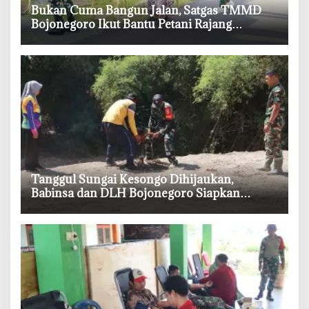
‎Bukan Cuma Bangun Jalan, Satgas TMMD
Bojonegoro Ikut Bantu Petani Rajang
Tembakau
‎Tanggul Sungai Kesongo Dihijaukan,
Babinsa dan DLH Bojonegoro Siapkan
Benteng Alami