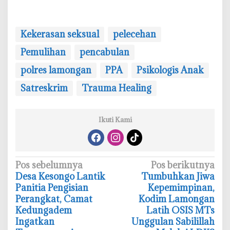
Kekerasan seksual
pelecehan
Pemulihan
pencabulan
polres lamongan
PPA
Psikologis Anak
Satreskrim
Trauma Healing
Ikuti Kami
N
Pos sebelumnya
Pos berikutnya
‎Desa Kesongo Lantik
Tumbuhkan Jiwa
a
Panitia Pengisian
Kepemimpinan,
v
Perangkat, Camat
Kodim Lamongan
i
Kedungadem
Latih OSIS MTs
Ingatkan
Unggulan Sabilillah
g