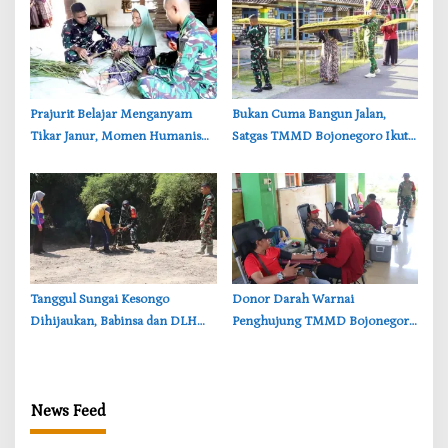
‎Prajurit Belajar Menganyam
‎Bukan Cuma Bangun Jalan,
Tikar Janur, Momen Humanis
Satgas TMMD Bojonegoro Ikut
TMMD ke-129 Bojonegoro
Bantu Petani Rajang Tembakau
‎Tanggul Sungai Kesongo
‎Donor Darah Warnai
Dihijaukan, Babinsa dan DLH
Penghujung TMMD Bojonegoro
Bojonegoro Siapkan Benteng
di Kesongo, TNI dan Warga
Alami
Bergerak untuk Kemanusiaan
News Feed