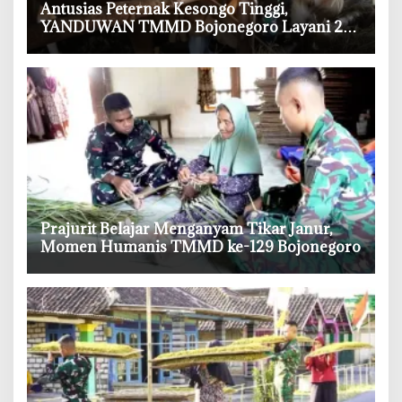
‎Antusias Peternak Kesongo Tinggi,
YANDUWAN TMMD Bojonegoro Layani 278
Ternak
‎Prajurit Belajar Menganyam Tikar Janur,
Momen Humanis TMMD ke-129 Bojonegoro