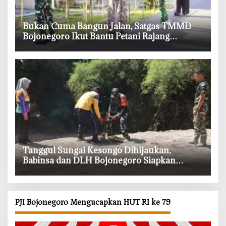
‎Bukan Cuma Bangun Jalan, Satgas TMMD
Bojonegoro Ikut Bantu Petani Rajang
Tembakau
‎Tanggul Sungai Kesongo Dihijaukan,
Babinsa dan DLH Bojonegoro Siapkan
Benteng Alami
PJI Bojonegoro Mengucapkan HUT RI ke 79