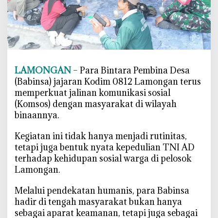
k
y
a
t
,
B
LAMONGAN
– Para Bintara Pembina Desa
a
(Babinsa) jajaran Kodim 0812 Lamongan terus
b
memperkuat jalinan komunikasi sosial
i
(Komsos) dengan masyarakat di wilayah
n
binaannya.
s
a
‎Kegiatan ini tidak hanya menjadi rutinitas,
K
tetapi juga bentuk nyata kepedulian TNI AD
o
terhadap kehidupan sosial warga di pelosok
d
Lamongan.
i
m
‎Melalui pendekatan humanis, para Babinsa
L
hadir di tengah masyarakat bukan hanya
a
sebagai aparat keamanan, tetapi juga sebagai
m