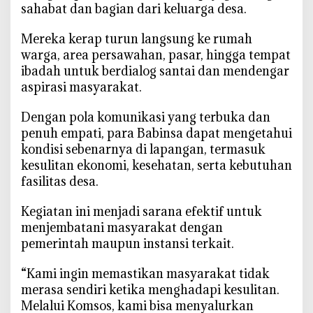
sahabat dan bagian dari keluarga desa.
o
n
‎Mereka kerap turun langsung ke rumah
g
warga, area persawahan, pasar, hingga tempat
a
ibadah untuk berdialog santai dan mendengar
n
aspirasi masyarakat.
G
e
‎Dengan pola komunikasi yang terbuka dan
n
penuh empati, para Babinsa dapat mengetahui
c
a
kondisi sebenarnya di lapangan, termasuk
r
kesulitan ekonomi, kesehatan, serta kebutuhan
k
fasilitas desa.
a
n
‎Kegiatan ini menjadi sarana efektif untuk
K
menjembatani masyarakat dengan
o
pemerintah maupun instansi terkait.
m
s
‎“Kami ingin memastikan masyarakat tidak
o
merasa sendiri ketika menghadapi kesulitan.
s
Melalui Komsos, kami bisa menyalurkan