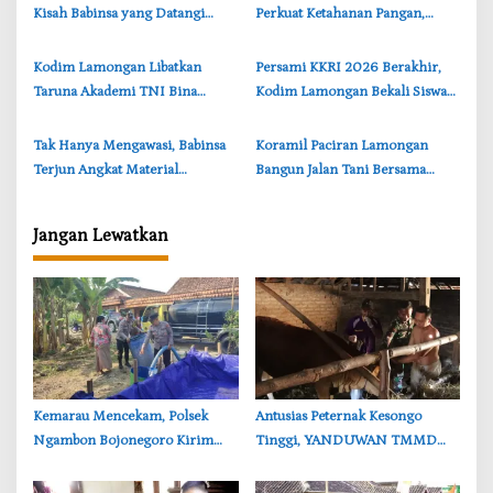
Kisah Babinsa yang Datangi
Perkuat Ketahanan Pangan,
Kandang Kambing Demi Dengar
TMMD Bojonegoro Tebar 750
Keluh Warga
Bibit Sayuran
‎Kodim Lamongan Libatkan
‎Persami KKRI 2026 Berakhir,
Taruna Akademi TNI Bina
Kodim Lamongan Bekali Siswa
Karakter Pelajar di Brondong
Jiwa Kepemimpinan
‎Tak Hanya Mengawasi, Babinsa
‎Koramil Paciran Lamongan
Terjun Angkat Material
Bangun Jalan Tani Bersama
Jembatan di TMMD Bojonegoro
Warga, Akses Panen Makin
Lancar
Jangan Lewatkan
‎Kemarau Mencekam, Polsek
‎Antusias Peternak Kesongo
Ngambon Bojonegoro Kirim
Tinggi, YANDUWAN TMMD
8.000 Liter Air Bersih ke Warga
Bojonegoro Layani 278 Ternak
Bondol