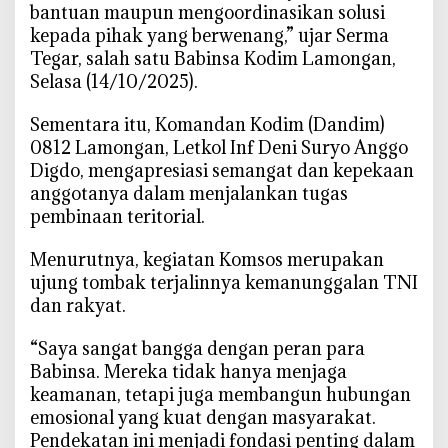
d
bantuan maupun mengoordinasikan solusi
i
kepada pihak yang berwenang,” ujar Serma
D
Tegar, salah satu Babinsa Kodim Lamongan,
e
Selasa (14/10/2025).
s
a
‎Sementara itu, Komandan Kodim (Dandim)
0812 Lamongan, Letkol Inf Deni Suryo Anggo
Digdo, mengapresiasi semangat dan kepekaan
anggotanya dalam menjalankan tugas
pembinaan teritorial.
‎Menurutnya, kegiatan Komsos merupakan
ujung tombak terjalinnya kemanunggalan TNI
dan rakyat.
‎“Saya sangat bangga dengan peran para
Babinsa. Mereka tidak hanya menjaga
keamanan, tetapi juga membangun hubungan
emosional yang kuat dengan masyarakat.
Pendekatan ini menjadi fondasi penting dalam