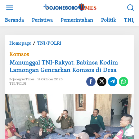
L
e
w
Beranda
Peristiwa
Pemerintahan
Politik
TNI/P
a
t
i
Homepage
/
TNI/POLRI
M
k
a
e
Komsos
n
k
Manunggal TNI-Rakyat, Babinsa Kodim
u
o
Lamongan Gencarkan Komsos di Desa
n
n
g
t
Bojonegoro Times
14 Oktober 2025
g
e
TNI/POLRI
a
n
l
T
N
I
-
R
a