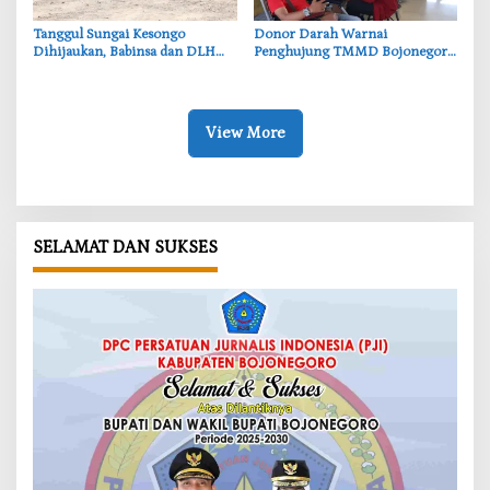
‎Tanggul Sungai Kesongo
‎Donor Darah Warnai
Dihijaukan, Babinsa dan DLH
Penghujung TMMD Bojonegoro
Bojonegoro Siapkan Benteng
di Kesongo, TNI dan Warga
Alami
Bergerak untuk Kemanusiaan
View More
SELAMAT DAN SUKSES