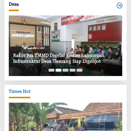
Desa
‎Rakor Pra TMMD Digelar Kodim Lamongan,
‎T
Infrastruktur Desa Tlemang Siap Digenjot
W
Times Hot