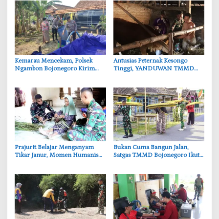
‎Kemarau Mencekam, Polsek
‎Antusias Peternak Kesongo
Ngambon Bojonegoro Kirim
Tinggi, YANDUWAN TMMD
8.000 Liter Air Bersih ke Warga
Bojonegoro Layani 278 Ternak
Bondol
‎Prajurit Belajar Menganyam
‎Bukan Cuma Bangun Jalan,
Tikar Janur, Momen Humanis
Satgas TMMD Bojonegoro Ikut
TMMD ke-129 Bojonegoro
Bantu Petani Rajang Tembakau