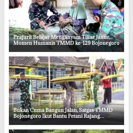
‎Prajurit Belajar Menganyam Tikar Janur,
Momen Humanis TMMD ke-129 Bojonegoro
‎Bukan Cuma Bangun Jalan, Satgas TMMD
Bojonegoro Ikut Bantu Petani Rajang
Tembakau