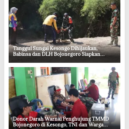
‎Tanggul Sungai Kesongo Dihijaukan,
Babinsa dan DLH Bojonegoro Siapkan
Benteng Alami
‎Donor Darah Warnai Penghujung TMMD
Bojonegoro di Kesongo, TNI dan Warga