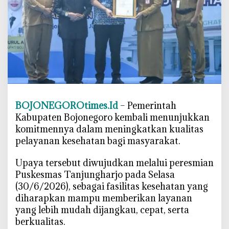
m
a
s
T
a
n
j
u
n
BOJONEGOROtimes.Id
– Pemerintah
g
Kabupaten Bojonegoro kembali menunjukkan
h
komitmennya dalam meningkatkan kualitas
a
pelayanan kesehatan bagi masyarakat.
r
j
‎Upaya tersebut diwujudkan melalui peresmian
o
Puskesmas Tanjungharjo pada Selasa
,
(30/6/2026), sebagai fasilitas kesehatan yang
B
diharapkan mampu memberikan layanan
u
yang lebih mudah dijangkau, cepat, serta
p
berkualitas.
a