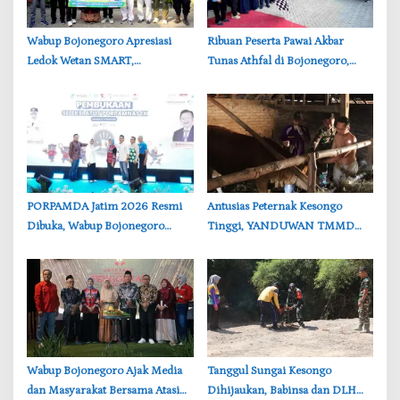
‎Wabup Bojonegoro Apresiasi
‎Ribuan Peserta Pawai Akbar
Ledok Wetan SMART,
Tunas Athfal di Bojonegoro,
Pendidikan Akademik dan Religi
Cantika Wahono Tekankan Hak
Bersinergi
Anak
‎PORPAMDA Jatim 2026 Resmi
‎Antusias Peternak Kesongo
Dibuka, Wabup Bojonegoro
Tinggi, YANDUWAN TMMD
Tekankan Pentingnya Akses Air
Bojonegoro Layani 278 Ternak
Bersih
Wabup Bojonegoro Ajak Media
‎Tanggul Sungai Kesongo
dan Masyarakat Bersama Atasi
Dihijaukan, Babinsa dan DLH