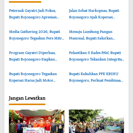
i
‎Peternak Gayatri Jadi Fokus,
‎Jalan Sehat Harkopnas, Bupati
p
Bupati Bojonegoro Apresiasi
Bojonegoro Ajak Koperasi
o
Inovasi Mahasiswa Universitas
Berinovasi Ekonomi Kerakyatan
s
Brawijaya
‎Media Gathering 2026, Bupati
‎Menuju Lumbung Pangan
Bojonegoro Tegaskan Pers Mitra
Nasional, Bupati Salurkan
Strategis Pemerintah
Bantuan untuk 99 Poktan
Bojonegoro
‎Program Gayatri Diperluas,
‎Pelantikan 5 Kades PAW, Bupati
Bupati Bojonegoro Siapkan
Bojonegoro Tekankan Integritas
4.400 KPM Dapat Bantuan
dan Pelayanan Publik
Ayam Petelur
‎Bupati Bojonegoro Tegaskan
‎Bupati Kukuhkan PFK KBIHU
Koperasi Harus Jadi Motor
Bojonegoro, Perkuat Pembinaan
Ekonomi Desa
Haji Berkualitas
Jangan Lewatkan