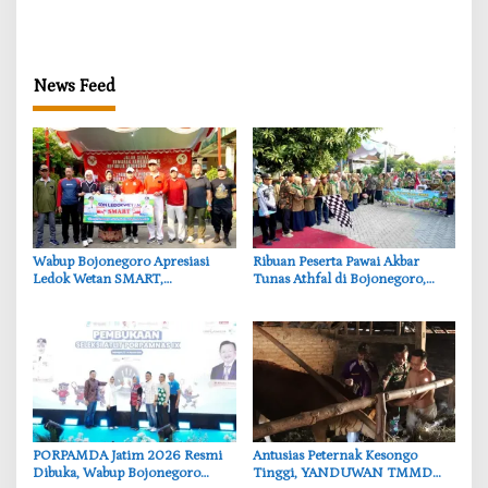
Persoalan Sosial
Bojonegoro Siapkan Benteng
Alami
News Feed
‎Wabup Bojonegoro Apresiasi
‎Ribuan Peserta Pawai Akbar
Ledok Wetan SMART,
Tunas Athfal di Bojonegoro,
Pendidikan Akademik dan Religi
Cantika Wahono Tekankan Hak
Bersinergi
Anak
‎PORPAMDA Jatim 2026 Resmi
‎Antusias Peternak Kesongo
Dibuka, Wabup Bojonegoro
Tinggi, YANDUWAN TMMD