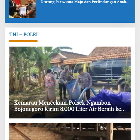
Dorong Pariwisata Maju dan Perlindungan Anak
Lebih Kuat
TNI – POLRI
‎Kemarau Mencekam, Polsek Ngambon
Bojonegoro Kirim 8.000 Liter Air Bersih ke
Warga Bondol