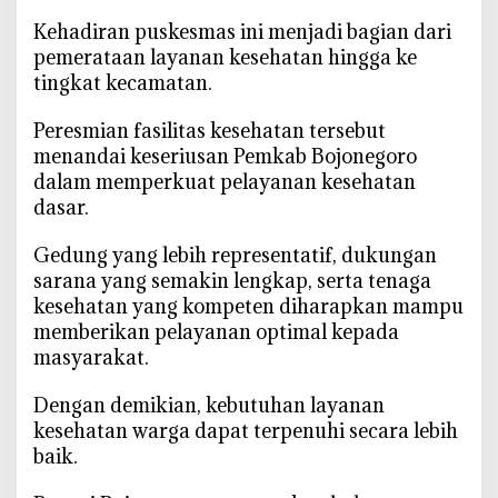
t
‎Kehadiran puskesmas ini menjadi bagian dari
i
pemerataan layanan kesehatan hingga ke
B
tingkat kecamatan.
o
j
‎Peresmian fasilitas kesehatan tersebut
o
menandai keseriusan Pemkab Bojonegoro
n
dalam memperkuat pelayanan kesehatan
e
dasar.
g
o
‎Gedung yang lebih representatif, dukungan
r
sarana yang semakin lengkap, serta tenaga
o
kesehatan yang kompeten diharapkan mampu
F
memberikan pelayanan optimal kepada
o
masyarakat.
k
u
‎Dengan demikian, kebutuhan layanan
s
kesehatan warga dapat terpenuhi secara lebih
T
baik.
i
n