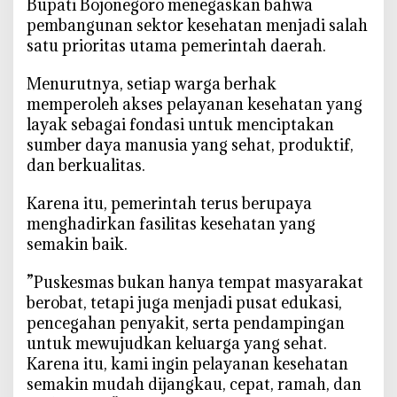
‎Bupati Bojonegoro menegaskan bahwa
g
pembangunan sektor kesehatan menjadi salah
k
satu prioritas utama pemerintah daerah.
a
t
‎Menurutnya, setiap warga berhak
k
memperoleh akses pelayanan kesehatan yang
a
n
layak sebagai fondasi untuk menciptakan
P
sumber daya manusia yang sehat, produktif,
e
dan berkualitas.
l
a
‎Karena itu, pemerintah terus berupaya
y
menghadirkan fasilitas kesehatan yang
a
semakin baik.
n
a
‎”Puskesmas bukan hanya tempat masyarakat
n
berobat, tetapi juga menjadi pusat edukasi,
K
pencegahan penyakit, serta pendampingan
e
untuk mewujudkan keluarga yang sehat.
s
Karena itu, kami ingin pelayanan kesehatan
e
semakin mudah dijangkau, cepat, ramah, dan
h