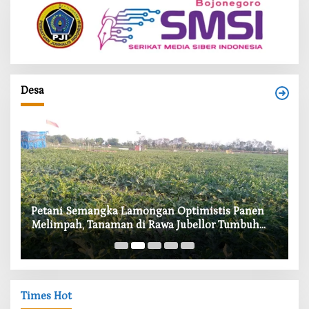
Desa
i
Petani Semangka Lamongan Optimistis Panen
‎
Melimpah, Tanaman di Rawa Jubellor Tumbuh
In
Subur
Times Hot