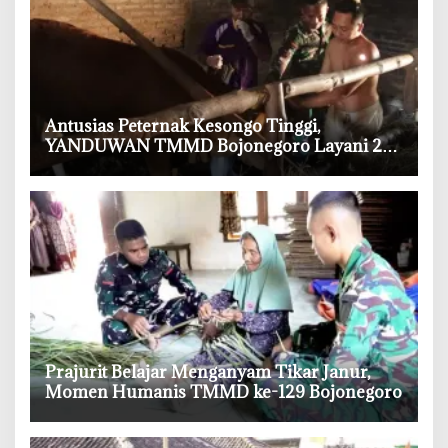
‎Antusias Peternak Kesongo Tinggi,
YANDUWAN TMMD Bojonegoro Layani 278
Ternak
‎Prajurit Belajar Menganyam Tikar Janur,
Momen Humanis TMMD ke-129 Bojonegoro