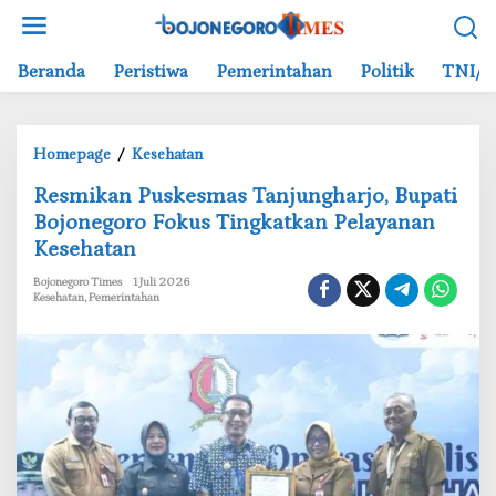
L
e
w
Beranda
Peristiwa
Pemerintahan
Politik
TNI/P
a
t
i
Homepage
/
Kesehatan
k
R
e
‎Resmikan Puskesmas Tanjungharjo, Bupati
e
k
Bojonegoro Fokus Tingkatkan Pelayanan
s
o
Kesehatan
m
n
i
t
Bojonegoro Times
1 Juli 2026
k
e
Kesehatan
,
Pemerintahan
a
n
n
P
u
s
k
e
s