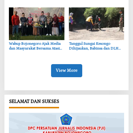
Tekankan Pentingnya Akses Air
Bojonegoro Layani 278 Ternak
Bersih
Wabup Bojonegoro Ajak Media
‎Tanggul Sungai Kesongo
dan Masyarakat Bersama Atasi
Dihijaukan, Babinsa dan DLH
Persoalan Sosial
Bojonegoro Siapkan Benteng
Alami
View More
SELAMAT DAN SUKSES