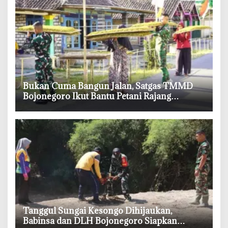
‎Bukan Cuma Bangun Jalan, Satgas TMMD
Bojonegoro Ikut Bantu Petani Rajang
Tembakau
‎Tanggul Sungai Kesongo Dihijaukan,
Babinsa dan DLH Bojonegoro Siapkan