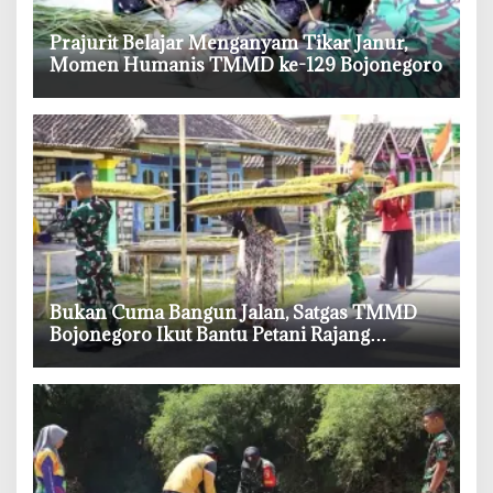
‎Prajurit Belajar Menganyam Tikar Janur,
Momen Humanis TMMD ke-129 Bojonegoro
‎Bukan Cuma Bangun Jalan, Satgas TMMD
Bojonegoro Ikut Bantu Petani Rajang
Tembakau