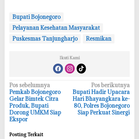
Bupati Bojonegoro
Pelayanan Kesehatan Masyarakat
Puskesmas Tanjungharjo
Resmikan
Ikuti Kami
N
Pos sebelumnya
Pos berikutnya
‎Pemkab Bojonegoro
‎Bupati Hadir Upacara
a
Gelar Bimtek Citra
Hari Bhayangkara ke-
v
Produk, Bupati
80, Polres Bojonegoro
i
Dorong UMKM Siap
Siap Perkuat Sinergi
Ekspor
g
a
Posting Terkait
s