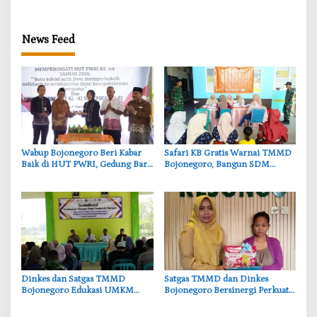
Disebarkan
News Feed
‎Wabup Bojonegoro Beri Kabar
‎Safari KB Gratis Warnai TMMD
Baik di HUT PWRI, Gedung Baru
Bojonegoro, Bangun SDM
Segera Dibangun
Berkualitas dari Keluarga
‎Dinkes dan Satgas TMMD
‎Satgas TMMD dan Dinkes
Bojonegoro Edukasi UMKM
Bojonegoro Bersinergi Perkuat
Desa Kesongo, Waspadai Boraks
Gizi Balita di Kesongo
dan Formalin