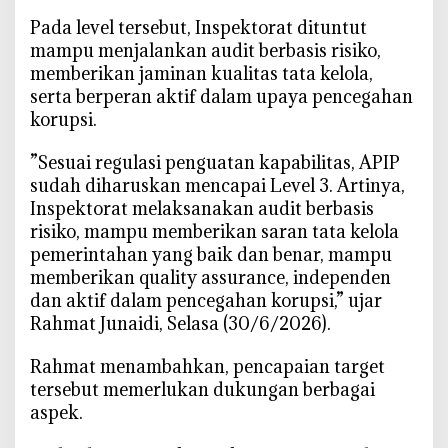
a
‎Pada level tersebut, Inspektorat dituntut
t
mampu menjalankan audit berbasis risiko,
A
memberikan jaminan kualitas tata kelola,
P
I
serta berperan aktif dalam upaya pencegahan
P
korupsi.
M
e
‎”Sesuai regulasi penguatan kapabilitas, APIP
n
sudah diharuskan mencapai Level 3. Artinya,
u
Inspektorat melaksanakan audit berbasis
j
risiko, mampu memberikan saran tata kelola
u
pemerintahan yang baik dan benar, mampu
L
memberikan quality assurance, independen
e
dan aktif dalam pencegahan korupsi,” ujar
v
Rahmat Junaidi, Selasa (30/6/2026).
e
l
‎Rahmat menambahkan, pencapaian target
3
tersebut memerlukan dukungan berbagai
aspek.