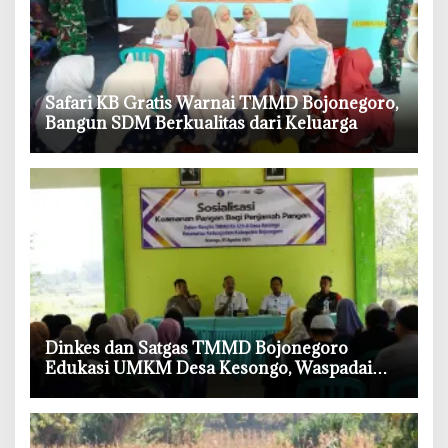
‎Safari KB Gratis Warnai TMMD Bojonegoro,
Bangun SDM Berkualitas dari Keluarga
‎Dinkes dan Satgas TMMD Bojonegoro
Edukasi UMKM Desa Kesongo, Waspadai
Boraks dan Formalin