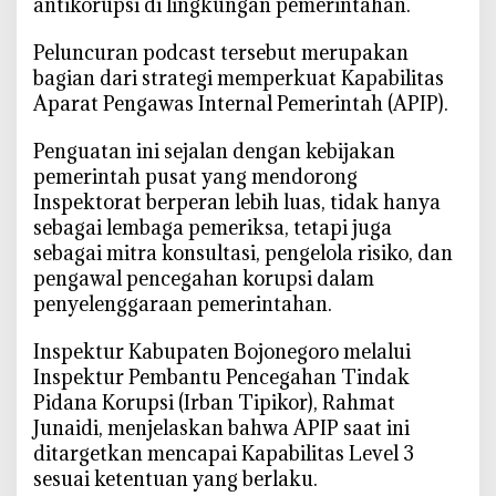
antikorupsi di lingkungan pemerintahan.
a
s
‎Peluncuran podcast tersebut merupakan
t
bagian dari strategi memperkuat Kapabilitas
A
Aparat Pengawas Internal Pemerintah (APIP).
n
t
‎Penguatan ini sejalan dengan kebijakan
i
pemerintah pusat yang mendorong
k
Inspektorat berperan lebih luas, tidak hanya
o
sebagai lembaga pemeriksa, tetapi juga
r
sebagai mitra konsultasi, pengelola risiko, dan
u
pengawal pencegahan korupsi dalam
p
penyelenggaraan pemerintahan.
s
i
‎Inspektur Kabupaten Bojonegoro melalui
,
Inspektur Pembantu Pencegahan Tindak
P
Pidana Korupsi (Irban Tipikor), Rahmat
e
Junaidi, menjelaskan bahwa APIP saat ini
r
ditargetkan mencapai Kapabilitas Level 3
k
sesuai ketentuan yang berlaku.
u