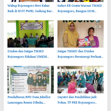
‎Wabup Bojonegoro Beri Kabar
‎Safari KB Gratis Warnai TMMD
Baik di HUT PWRI, Gedung Baru
Bojonegoro, Bangun SDM
Segera Dibangun
Berkualitas dari Keluarga
‎Dinkes dan Satgas TMMD
‎Satgas TMMD dan Dinkes
Bojonegoro Edukasi UMKM
Bojonegoro Bersinergi Perkuat
Desa Kesongo, Waspadai Boraks
Gizi Balita di Kesongo
dan Formalin
Pendaftaran BPD Desa Jubellor
‎Gayatri dan Pendidikan Jadi
Lamongan Resmi Dibuka,
Fokus, TP PKK Bojonegoro
Banner Informasi Telah
Turun ke Desa Kawangmangu