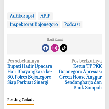
Antikorupsi
APIP
Inspektorat Bojonegoro
Podcast
Ikuti Kami
N
Pos sebelumnya
Pos berikutnya
‎Bupati Hadir Upacara
‎Ketua TP PKK
a
Hari Bhayangkara ke-
Bojonegoro Apresiasi
v
80, Polres Bojonegoro
Green House Anggur
i
Siap Perkuat Sinergi
Sendangharjo dan
Bank Sampah
g
a
Posting Terkait
s