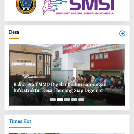
Desa
‎Rakor Pra TMMD Digelar Kodim Lamongan,
‎T
Infrastruktur Desa Tlemang Siap Digenjot
W
Times Hot