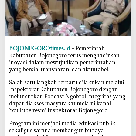
o
n
e
g
o
r
o
BOJONEGOROtimes.Id
– Pemerintah
L
Kabupaten Bojonegoro terus menghadirkan
u
inovasi dalam mewujudkan pemerintahan
n
yang bersih, transparan, dan akuntabel.
c
u
‎Salah satu langkah terbaru dilakukan melalui
r
Inspektorat Kabupaten Bojonegoro dengan
k
meluncurkan Podcast Ngobrol Integritas yang
a
dapat diakses masyarakat melalui kanal
n
YouTube resmi Inspektorat Bojonegoro.
P
o
‎Program ini menjadi media edukasi publik
d
sekaligus sarana membangun budaya
c