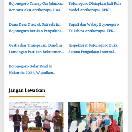
i
‎Bojonegoro Tancap Gas Jalankan
‎Bojonegoro Disiapkan Jadi Role
p
Rencana Aksi Antikorupsi Usai
Model Antikorupsi, BPKP
o
Rilis SPI KPK 2025
Lakukan Penilaian IEPK
s
‎Dana Desa Disorot, Satreskrim
‎Bupati dan Wabup Bojonegoro
Bojonegoro Berikan Penyuluhan
Talkshow Antikorupsi, KPK
Antikorupsi
Soroti Tiga Titik Rawan Korupsi
Gratis dan Transparan, Dandim
Inspektorat Bojonegoro Buka
Lamongan Pastikan Rekrutmen
Sarana Pengaduan Internal
TNI AD Tanpa Calo
Khusus ASN
Bojonegoro Gelar Road to
Hakordia 2024, Wujudkan
Integritas Antikorupsi
Jangan Lewatkan