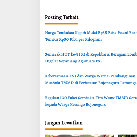
g
a
Posting Terkait
s
i
Harga Tembakau Kepoh Mulai Rp35 Ribu, Petani Ber
p
Tembus Rp50 Ribu per Kilogram
o
s
Semarak HUT ke-81 RI di Kepohbaru, Beragam Lomb
Digelar Sepanjang Agustus 2026
‎Kebersamaan TNI dan Warga Warnai Pembangunan
Mushola TMMD di Perbatasan Bojonegoro-Lamonga
‎Bagikan 100 Paket Sembako, Tim Wasev TMMD Ser
kepada Warga Kesongo Bojonegoro
Jangan Lewatkan