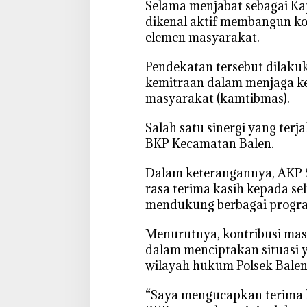
‎Selama menjabat sebagai Ka
u
dikenal aktif membangun k
n
elemen masyarakat.
t
u
‎Pendekatan tersebut dila
k
kemitraan dalam menjaga k
B
masyarakat (kamtibmas).
K
P
‎Salah satu sinergi yang ter
s
BKP Kecamatan Balen.
e
b
‎Dalam keterangannya, AKP
a
rasa terima kasih kepada se
g
mendukung berbagai program
a
i
‎Menurutnya, kontribusi ma
S
dalam menciptakan situasi 
i
m
wilayah hukum Polsek Balen
b
“Saya mengucapkan terima 
o