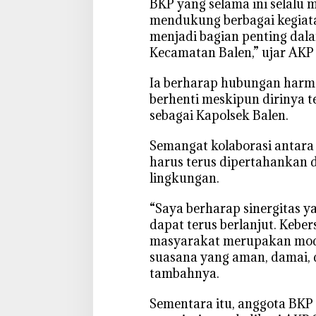
l
BKP yang selama ini selalu 
K
mendukung berbagai kegiata
e
menjadi bagian penting dal
b
Kecamatan Balen,” ujar AKP 
e
r
‎Ia berharap hubungan harm
s
berhenti meskipun dirinya 
a
sebagai Kapolsek Balen.
m
a
‎Semangat kolaborasi antara
a
harus terus dipertahankan 
n
lingkungan.
“Saya berharap sinergitas y
dapat terus berlanjut. Kebe
masyarakat merupakan mod
suasana yang aman, damai, 
tambahnya.
‎Sementara itu, anggota BK