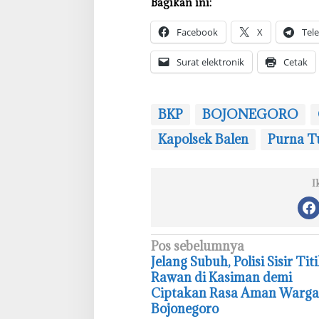
Bagikan ini:
Facebook
X
Tel
Surat elektronik
Cetak
BKP
BOJONEGORO
Kapolsek Balen
Purna T
I
N
Pos sebelumnya
‎Jelang Subuh, Polisi Sisir Tit
a
Rawan di Kasiman demi
v
Ciptakan Rasa Aman Warga
i
Bojonegoro