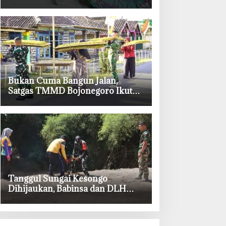
TMMD ke-129 Bojonegoro
‎Bukan Cuma Bangun Jalan,
Satgas TMMD Bojonegoro Ikut
Bantu Petani Rajang Tembakau
‎Tanggul Sungai Kesongo
Dihijaukan, Babinsa dan DLH
Bojonegoro Siapkan Benteng
Alami