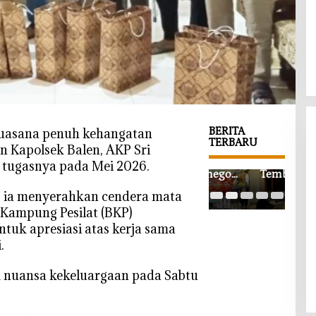
BERITA
uasana penuh kehangatan
TERBARU
 Kapolsek Balen, AKP Sri
‎Wabup
Harga
‎Rib
 tugasnya pada Mei 2026.
Bojonegor
Tembakau
Pes
o
Kepoh
Paw
, ia menyerahkan cendera mata
Apresiasi
Mulai
Akb
Kampung Pesilat (BKP)
Ledok
Rp35 Ribu,
Tun
tuk apresiasi atas kerja sama
Wetan
Petani
Athf
.
SMART,
Berharap
Boj
Pendidika
Tembus
o, C
n
Rp50 Ribu
Wa
m nuansa kekeluargaan pada Sabtu
Akademik
per
Tek
dan Religi
Kilogram
Hak
Bersinergi