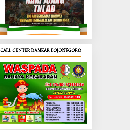
CALL CENTER DAMKAR BOJONEGORO
uan
Semarak
‎PORPAMD
erta
HUT ke-81
A Jatim
ai
RI di
2026
ar
Kepohbar
Resmi
as
u,
Dibuka,
al di
Beragam
Wabup
onegor
Lomba
Bojonegor
antika
Digelar
o
hono
Sepanjang
Tekankan
ankan
Agustus
Pentingny
 Anak
2026
a Akses
Air Bersih