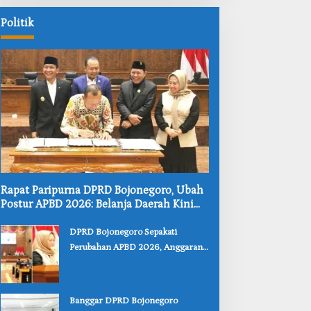
Politik
‎Rapat Paripurna DPRD Bojonegoro, Ubah
Postur APBD 2026: Belanja Daerah Kini
Rp6,250 Triliun
‎DPRD Bojonegoro Sepakati
Perubahan APBD 2026, Anggaran
JLS hingga Pendidikan Bertambah
‎Banggar DPRD Bojonegoro