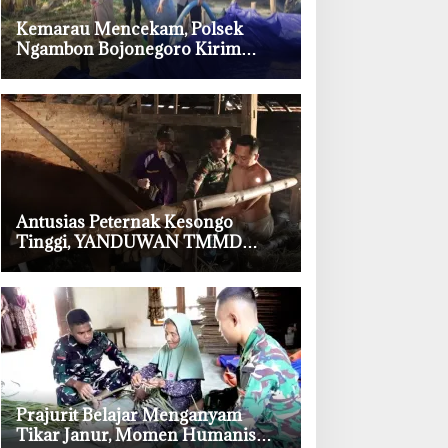
‎Kemarau Mencekam, Polsek
Ngambon Bojonegoro Kirim
8.000 Liter Air Bersih ke Warga
Bondol
‎Antusias Peternak Kesongo
Tinggi, YANDUWAN TMMD
Bojonegoro Layani 278 Ternak
‎Prajurit Belajar Menganyam
Tikar Janur, Momen Humanis