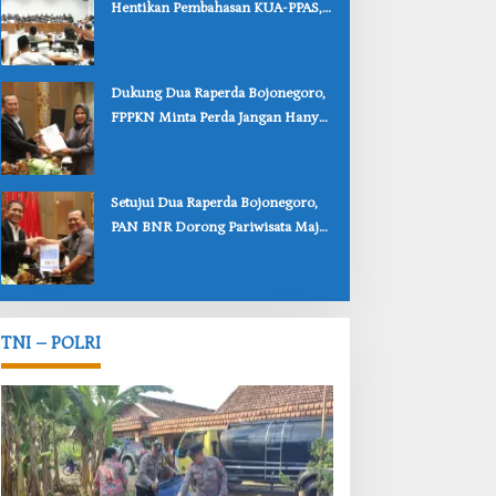
Hentikan Pembahasan KUA-PPAS,
Usulan Penurunan PAD Tuai
Penolakan
‎Dukung Dua Raperda Bojonegoro,
FPPKN Minta Perda Jangan Hanya
Jadi Dokumen
‎Setujui Dua Raperda Bojonegoro,
PAN BNR Dorong Pariwisata Maju
dan Perlindungan Anak Lebih Kuat
TNI – POLRI