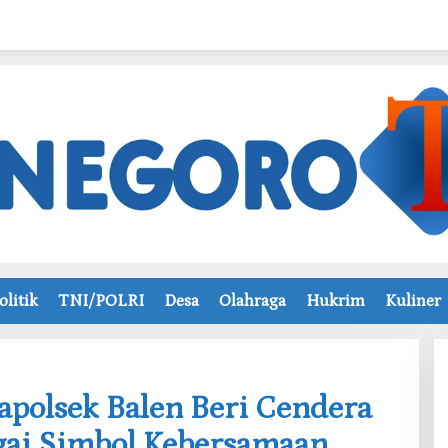
olitik
TNI/POLRI
Desa
Olahraga
Hukrim
Kuliner
apolsek Balen Beri Cendera
gai Simbol Kebersamaan