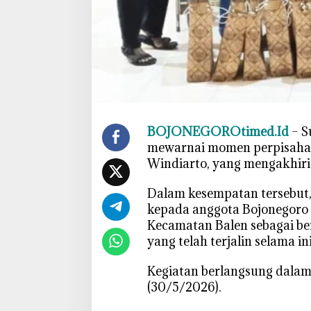
B
a
l
e
n
B
e
r
BOJONEGOROtimed.Id
– S
i
mewarnai momen perpisahan
C
Windiarto, yang mengakhiri
e
n
‎Dalam kesempatan tersebut
d
kepada anggota Bojonegoro 
e
Kecamatan Balen sebagai ben
r
yang telah terjalin selama ini
a
M
‎Kegiatan berlangsung dala
a
(30/5/2026).
t
a