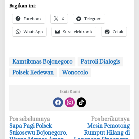
a
Bagikan ini:
g
a
Facebook
X
Telegram
K
a
WhatsApp
Surat elektronik
Cetak
m
t
i
b
Kamtibmas Bojonegoro
Patroli Dialogis
m
Polsek Kedewan
Wonocolo
a
s
B
Ikuti Kami
o
j
o
n
N
Pos sebelumnya
Pos berikutnya
e
‎Sapa Pagi Polsek
‎Mesin Pemotong
a
g
Sukosewu Bojonegoro,
Rumput Hilang di
o
v