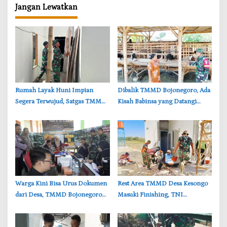
Jangan Lewatkan
‎Rumah Layak Huni Impian
‎Dibalik TMMD Bojonegoro, Ada
Segera Terwujud, Satgas TMMD
Kisah Babinsa yang Datangi
Bojonegoro Kebut Finishing
Kandang Kambing Demi Dengar
Keluh Warga
‎Warga Kini Bisa Urus Dokumen
‎Rest Area TMMD Desa Kesongo
dari Desa, TMMD Bojonegoro
Masuki Finishing, TNI
Permudah Layanan Adminduk
Bojonegoro Pastikan Bangunan
Kokoh dan Nyaman