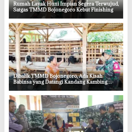
‎Rumah Layak Huni Impian Segera Terwujud,
Satgas TMMD Bojonegoro Kebut Finishing
‎Dibalik TMMD Bojonegoro, Ada Kisah
Babinsa yang Datangi Kandang Kambing
Demi Dengar Keluh Warga