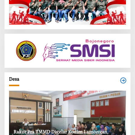
Desa
‎Rakor Pra TMMD Digelar Kodim Lamongan,
‎T