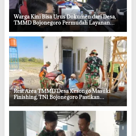
‎Warga Kini Bisa Urus Dokumen dari Desa,
TMMD Bojonegoro Permudah Layanan
Adminduk
‎Rest Area TMMD Desa Kesongo Masuki
Finishing, TNI Bojonegoro Pastikan
Bangunan Kokoh dan Nyaman