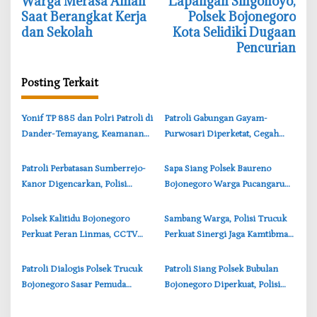
Warga Merasa Aman
Lapangan Singonoyo,
r
i
Saat Berangkat Kerja
Polsek Bojonegoro
o
dan Sekolah
Kota Selidiki Dugaan
g
Pencurian
a
s
Posting Terkait
i
p
‎Yonif TP 885 dan Polri Patroli di
‎Patroli Gabungan Gayam-
o
Dander-Temayang, Keamanan
Purwosari Diperketat, Cegah
s
Bojonegoro Tetap Kondusif
Balap Liar Wilayah Bojonegoro
‎Patroli Perbatasan Sumberrejo-
‎Sapa Siang Polsek Baureno
Kanor Digencarkan, Polisi
Bojonegoro Warga Pucangarum
Antisipasi Kriminalitas wilayah
Merasa Lebih Aman
Bojonegoro
‎Polsek Kalitidu Bojonegoro
‎Sambang Warga, Polisi Trucuk
Perkuat Peran Linmas, CCTV
Perkuat Sinergi Jaga Kamtibmas
dan Ronda Malam Jadi Fokus
di Bojonegoro
Pengamanan
‎Patroli Dialogis Polsek Trucuk
‎Patroli Siang Polsek Bubulan
Bojonegoro Sasar Pemuda
Bojonegoro Diperkuat, Polisi
Nongkrong, Cegah Balap Liar
Cegah 3C dan Jaga Kamtibmas
dan Tawuran