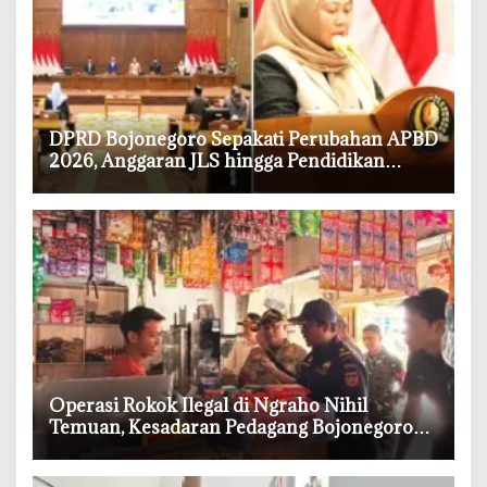
‎DPRD Bojonegoro Sepakati Perubahan APBD
2026, Anggaran JLS hingga Pendidikan
Bertambah
‎Operasi Rokok Ilegal di Ngraho Nihil
Temuan, Kesadaran Pedagang Bojonegoro
Meningkat