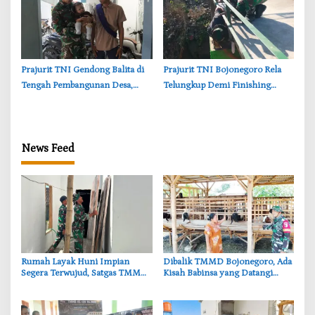
‎Prajurit TNI Gendong Balita di
‎Prajurit TNI Bojonegoro Rela
Tengah Pembangunan Desa,
Telungkup Demi Finishing
Momen Haru TMMD
Jembatan Brang Etan, Warga
Bojonegoro
Kesongo Terharu
News Feed
‎Rumah Layak Huni Impian
‎Dibalik TMMD Bojonegoro, Ada
Segera Terwujud, Satgas TMMD
Kisah Babinsa yang Datangi
Bojonegoro Kebut Finishing
Kandang Kambing Demi Dengar
Keluh Warga