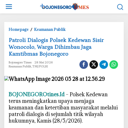
L
e
w
a
t
Homepage
/
Keamanan Publik
i
P
‎Patroli Dialogis Polsek Kedewan Sisir
k
a
e
Wonocolo, Warga Dihimbau Jaga
t
k
Kamtibmas Bojonegoro
r
o
o
Bojonegoro Times
28 Mei 2026
n
l
Keamanan Publik
,
TNI/POLRI
t
i
e
D
n
i
a
BOJONEGOROtines.Id
– Polsek Kedewan
l
terus meningkatkan upaya menjaga
o
keamanan dan ketertiban masyarakat melalui
g
patroli dialogis di sejumlah titik wilayah
i
hukumnya, Kamis (28/5/2026).
s