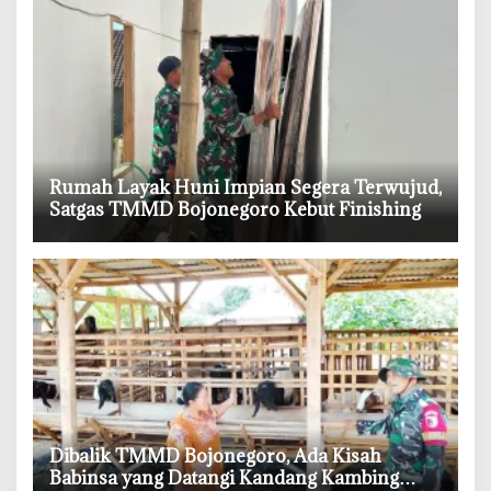
‎Rumah Layak Huni Impian Segera Terwujud,
Satgas TMMD Bojonegoro Kebut Finishing
‎Dibalik TMMD Bojonegoro, Ada Kisah
Babinsa yang Datangi Kandang Kambing