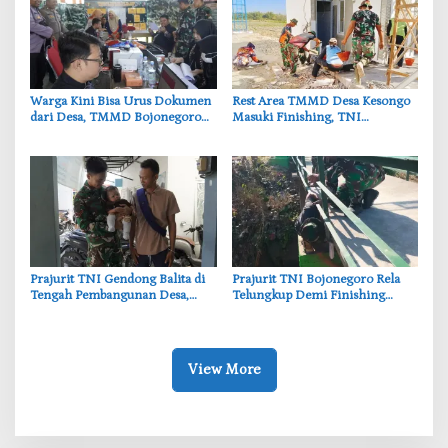
‎Warga Kini Bisa Urus Dokumen
‎Rest Area TMMD Desa Kesongo
dari Desa, TMMD Bojonegoro
Masuki Finishing, TNI
Permudah Layanan Adminduk
Bojonegoro Pastikan Bangunan
Kokoh dan Nyaman
‎Prajurit TNI Gendong Balita di
‎Prajurit TNI Bojonegoro Rela
Tengah Pembangunan Desa,
Telungkup Demi Finishing
Momen Haru TMMD
Jembatan Brang Etan, Warga
Bojonegoro
Kesongo Terharu
View More