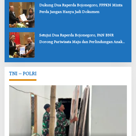
‎Dukung Dua Raperda Bojonegoro, FPPKN Minta
Perda Jangan Hanya Jadi Dokumen
‎Setujui Dua Raperda Bojonegoro, PAN BNR
Dorong Pariwisata Maju dan Perlindungan Anak
Lebih Kuat
TNI – POLRI