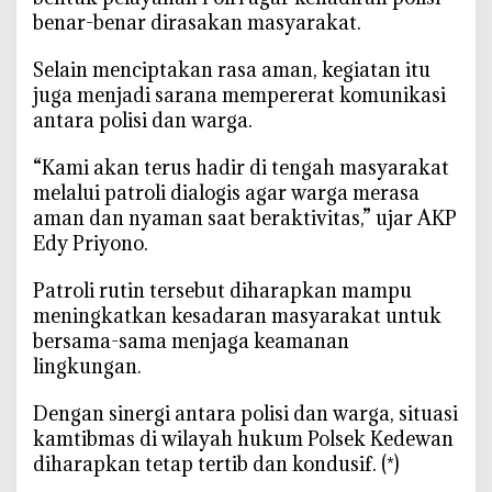
benar-benar dirasakan masyarakat.
o
c
‎Selain menciptakan rasa aman, kegiatan itu
o
juga menjadi sarana mempererat komunikasi
l
antara polisi dan warga.
o
,
‎“Kami akan terus hadir di tengah masyarakat
W
melalui patroli dialogis agar warga merasa
a
aman dan nyaman saat beraktivitas,” ujar AKP
r
Edy Priyono.
g
a
‎Patroli rutin tersebut diharapkan mampu
D
meningkatkan kesadaran masyarakat untuk
i
h
bersama-sama menjaga keamanan
i
lingkungan.
m
b
‎Dengan sinergi antara polisi dan warga, situasi
a
kamtibmas di wilayah hukum Polsek Kedewan
u
diharapkan tetap tertib dan kondusif. (*)
J