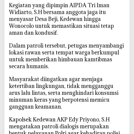
P
‎Kegiatan yang dipimpin AIPDA Tri Iman
o
Widiarto, S.H bersama anggota jaga itu
l
menyasar Desa Beji, Kedewan hingga
s
Wonocolo untuk memastikan situasi tetap
e
aman dan kondusif.
k
K
‎Dalam patroli tersebut, petugas menyambangi
e
lokasi rawan serta tempat warga berkumpul
d
untuk memberikan himbauan kamtibmas
e
secara humanis.
w
a
‎Masyarakat diingatkan agar menjaga
n
ketertiban lingkungan, tidak mengganggu
S
arus lalu lintas, serta menghindari konsumsi
i
minuman keras yang berpotensi memicu
s
gangguan keamanan.
i
r
‎Kapolsek Kedewan AKP Edy Priyono, S.H
W
mengatakan patroli dialogis merupakan
o
bentuk pelayanan Polri agar kehadiran polisi
n