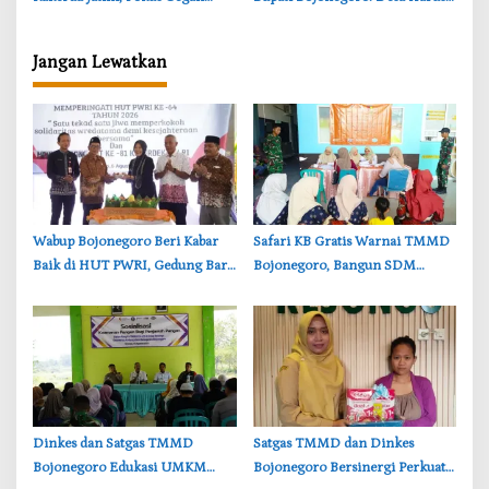
Stunting dan Perkuat Ekonomi
Waspada, Banyak Kasus TPPO
Keluarga
Jangan Lewatkan
‎Wabup Bojonegoro Beri Kabar
‎Safari KB Gratis Warnai TMMD
Baik di HUT PWRI, Gedung Baru
Bojonegoro, Bangun SDM
Segera Dibangun
Berkualitas dari Keluarga
‎Dinkes dan Satgas TMMD
‎Satgas TMMD dan Dinkes
Bojonegoro Edukasi UMKM
Bojonegoro Bersinergi Perkuat