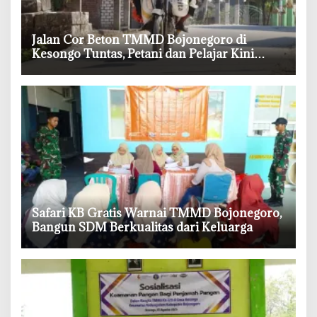
‎Jalan Cor Beton TMMD Bojonegoro di
Kesongo Tuntas, Petani dan Pelajar Kini
Lebih Mudah Beraktivitas
‎Safari KB Gratis Warnai TMMD Bojonegoro,
Bangun SDM Berkualitas dari Keluarga