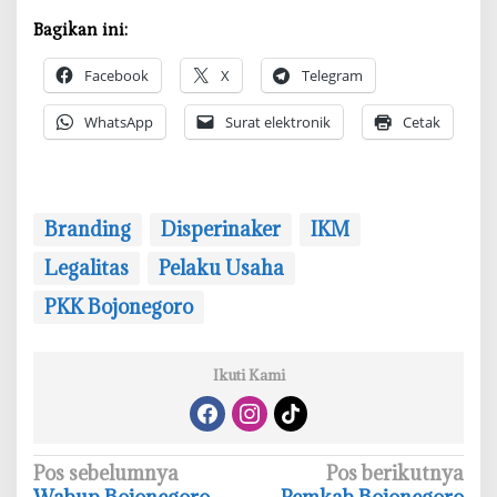
Bagikan ini:
Facebook
X
Telegram
WhatsApp
Surat elektronik
Cetak
Branding
‎Disperinaker
IKM
Legalitas
Pelaku Usaha
‎PKK Bojonegoro
Ikuti Kami
N
Pos sebelumnya
Pos berikutnya