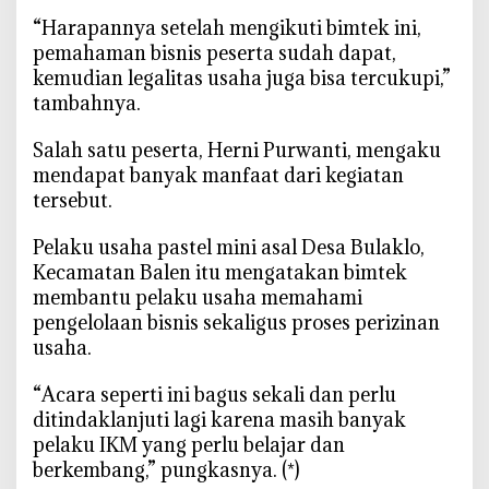
h
‎“Harapannya setelah mengikuti bimtek ini,
i
pemahaman bisnis peserta sudah dapat,
n
kemudian legalitas usaha juga bisa tercukupi,”
g
tambahnya.
g
a
‎Salah satu peserta, Herni Purwanti, mengaku
B
mendapat banyak manfaat dari kegiatan
r
tersebut.
a
n
‎Pelaku usaha pastel mini asal Desa Bulaklo,
d
Kecamatan Balen itu mengatakan bimtek
i
membantu pelaku usaha memahami
n
pengelolaan bisnis sekaligus proses perizinan
g
usaha.
‎“Acara seperti ini bagus sekali dan perlu
ditindaklanjuti lagi karena masih banyak
pelaku IKM yang perlu belajar dan
berkembang,” pungkasnya. (*)