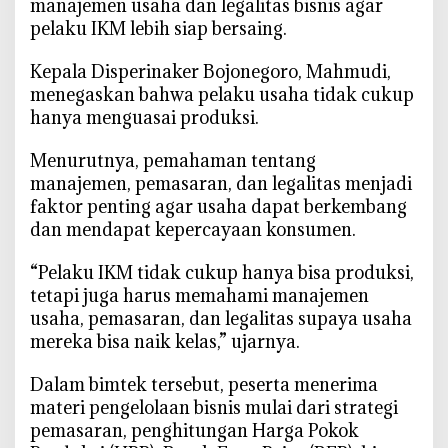
manajemen usaha dan legalitas bisnis agar
K
pelaku IKM lebih siap bersaing.
a
p
‎Kepala Disperinaker Bojonegoro, Mahmudi,
a
menegaskan bahwa pelaku usaha tidak cukup
s
hanya menguasai produksi.
i
t
‎Menurutnya, pemahaman tentang
a
manajemen, pemasaran, dan legalitas menjadi
s
faktor penting agar usaha dapat berkembang
I
dan mendapat kepercayaan konsumen.
K
M
‎“Pelaku IKM tidak cukup hanya bisa produksi,
,
tetapi juga harus memahami manajemen
P
usaha, pemasaran, dan legalitas supaya usaha
e
mereka bisa naik kelas,” ujarnya.
l
a
‎Dalam bimtek tersebut, peserta menerima
k
materi pengelolaan bisnis mulai dari strategi
u
pemasaran, penghitungan Harga Pokok
U