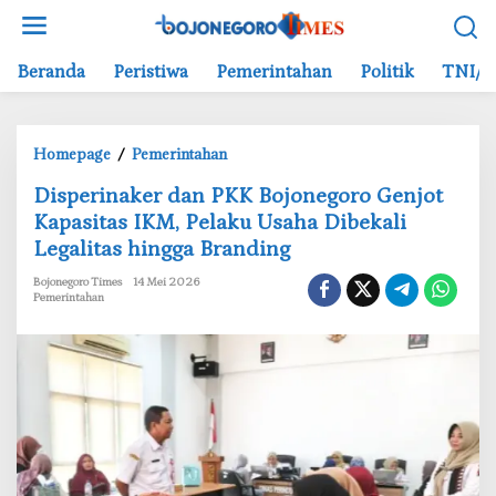
L
e
w
Beranda
Peristiwa
Pemerintahan
Politik
TNI/P
a
t
i
Homepage
/
Pemerintahan
k
D
e
‎Disperinaker dan PKK Bojonegoro Genjot
i
k
Kapasitas IKM, Pelaku Usaha Dibekali
s
o
Legalitas hingga Branding
p
n
e
t
Bojonegoro Times
14 Mei 2026
r
e
Pemerintahan
i
n
n
a
k
e
r
d
a