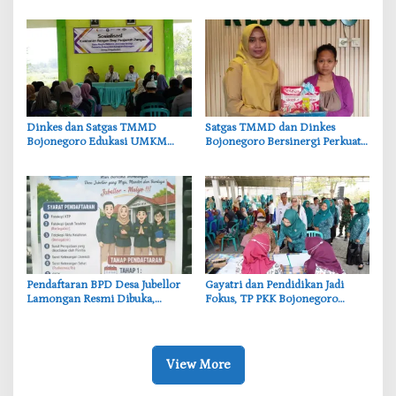
‎Dinkes dan Satgas TMMD
‎Satgas TMMD dan Dinkes
Bojonegoro Edukasi UMKM
Bojonegoro Bersinergi Perkuat
Desa Kesongo, Waspadai Boraks
Gizi Balita di Kesongo
dan Formalin
Pendaftaran BPD Desa Jubellor
‎Gayatri dan Pendidikan Jadi
Lamongan Resmi Dibuka,
Fokus, TP PKK Bojonegoro
Banner Informasi Telah
Turun ke Desa Kawangmangu
Disebarkan
View More