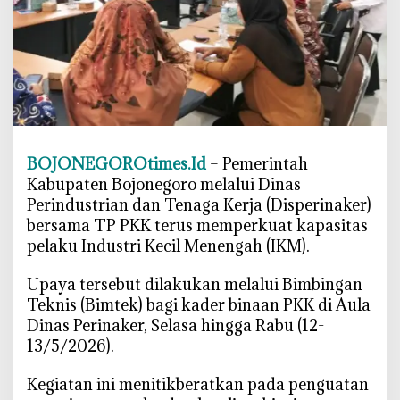
n
P
K
K
B
o
j
o
BOJONEGOROtimes.Id
– Pemerintah
n
Kabupaten Bojonegoro melalui Dinas
e
Perindustrian dan Tenaga Kerja (Disperinaker)
g
bersama TP PKK terus memperkuat kapasitas
o
pelaku Industri Kecil Menengah (IKM).
r
o
‎Upaya tersebut dilakukan melalui Bimbingan
G
Teknis (Bimtek) bagi kader binaan PKK di Aula
e
Dinas Perinaker, Selasa hingga Rabu (12-
n
13/5/2026).
j
o
‎Kegiatan ini menitikberatkan pada penguatan
t