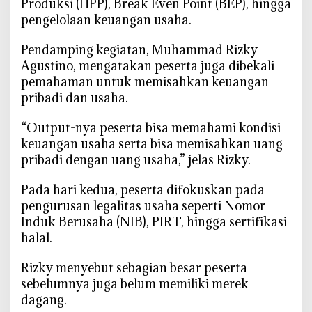
Produksi (HPP), Break Even Point (BEP), hingga
s
pengelolaan keuangan usaha.
a
h
‎Pendamping kegiatan, Muhammad Rizky
a
Agustino, mengatakan peserta juga dibekali
D
i
pemahaman untuk memisahkan keuangan
b
pribadi dan usaha.
e
k
‎“Output-nya peserta bisa memahami kondisi
a
keuangan usaha serta bisa memisahkan uang
l
pribadi dengan uang usaha,” jelas Rizky.
i
L
‎Pada hari kedua, peserta difokuskan pada
e
pengurusan legalitas usaha seperti Nomor
g
Induk Berusaha (NIB), PIRT, hingga sertifikasi
a
halal.
l
i
‎Rizky menyebut sebagian besar peserta
t
sebelumnya juga belum memiliki merek
a
dagang.
s