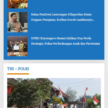
Bojonegoro
‎Ketua NasDem Lamongan Dilaporkan Kasus
Dugaan Penipuan, Korban Soroti Lambannya
Penanganan Polisi
‎DPRD Bojonegoro Resmi Sahkan Dua Perda
Strategis, Fokus Perlindungan Anak dan Pariwisata
TNI – POLRI