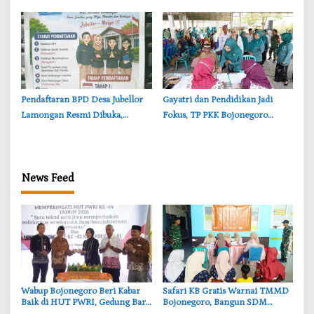
Desa Kesongo, Waspadai Boraks
Gizi Balita di Kesongo
dan Formalin
Pendaftaran BPD Desa Jubellor
‎Gayatri dan Pendidikan Jadi
Lamongan Resmi Dibuka,
Fokus, TP PKK Bojonegoro
Banner Informasi Telah
Turun ke Desa Kawangmangu
Disebarkan
News Feed
‎Wabup Bojonegoro Beri Kabar
‎Safari KB Gratis Warnai TMMD
Baik di HUT PWRI, Gedung Baru
Bojonegoro, Bangun SDM
Segera Dibangun
Berkualitas dari Keluarga