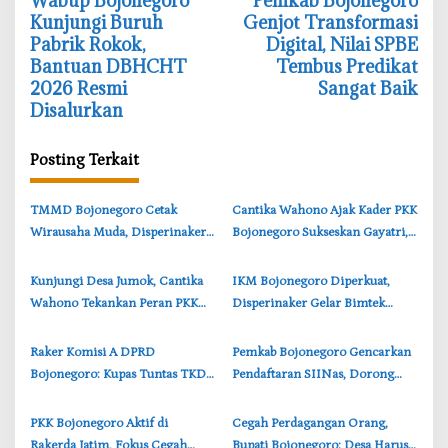
‎Wabup Bojonegoro
‎Pemkab Bojonegoro
a
Kunjungi Buruh
Genjot Transformasi
v
Pabrik Rokok,
Digital, Nilai SPBE
i
Bantuan DBHCHT
Tembus Predikat
2026 Resmi
Sangat Baik
g
Disalurkan
a
s
Posting Terkait
i
p
‎TMMD Bojonegoro Cetak
‎Cantika Wahono Ajak Kader PKK
o
Wirausaha Muda, Disperinaker
Bojonegoro Sukseskan Gayatri,
s
Siapkan Pendampingan hingga
Stunting, dan Kawasan Tanpa
Legalitas Usaha
Rokok
‎Kunjungi Desa Jumok, Cantika
‎IKM Bojonegoro Diperkuat,
Wahono Tekankan Peran PKK
Disperinaker Gelar Bimtek
Wujudkan Keluarga Sehat di
Manajemen Usaha
Bojonegoro
‎Raker Komisi A DPRD
Pemkab Bojonegoro Gencarkan
Bojonegoro: Kupas Tuntas TKD
Pendaftaran SIINas, Dorong
Kalirejo, Soroti Legalitas dan
IKM Tembus Pasar Ekspor
Tata Kelola
PKK Bojonegoro Aktif di
‎Cegah Perdagangan Orang,
Rakerda Jatim, Fokus Cegah
Bupati Bojonegoro: Desa Harus