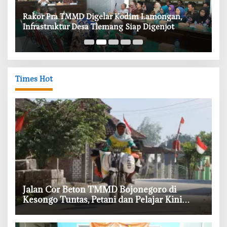
‎Rakor Pra TMMD Digelar Kodim Lamongan,
‎T
Infrastruktur Desa Tlemang Siap Digenjot
W
Times Hot
‎Jalan Cor Beton TMMD Bojonegoro di
Kesongo Tuntas, Petani dan Pelajar Kini
Lebih Mudah Beraktivitas