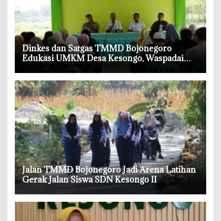
‎Dinkes dan Satgas TMMD Bojonegoro
Edukasi UMKM Desa Kesongo, Waspadai
Boraks dan Formalin
‎Jalan TMMD Bojonegoro Jadi Arena Latihan
Gerak Jalan Siswa SDN Kesongo II