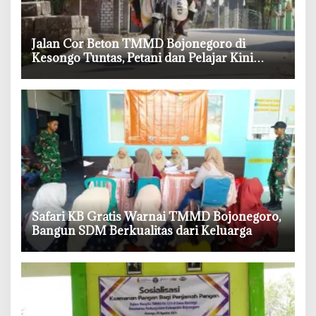
‎Jalan Cor Beton TMMD Bojonegoro di
Kesongo Tuntas, Petani dan Pelajar Kini
Lebih Mudah Beraktivitas
‎Safari KB Gratis Warnai TMMD Bojonegoro,
Bangun SDM Berkualitas dari Keluarga