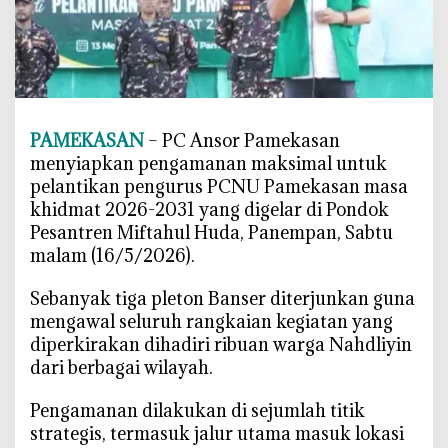
a
l
,
T
i
g
PAMEKASAN
– PC Ansor Pamekasan
a
menyiapkan pengamanan maksimal untuk
P
pelantikan pengurus PCNU Pamekasan masa
l
khidmat 2026-2031 yang digelar di Pondok
e
Pesantren Miftahul Huda, Panempan, Sabtu
t
malam (16/5/2026).
o
n
‎Sebanyak tiga pleton Banser diterjunkan guna
K
mengawal seluruh rangkaian kegiatan yang
a
diperkirakan dihadiri ribuan warga Nahdliyin
w
dari berbagai wilayah.
a
l
‎Pengamanan dilakukan di sejumlah titik
P
strategis, termasuk jalur utama masuk lokasi
e