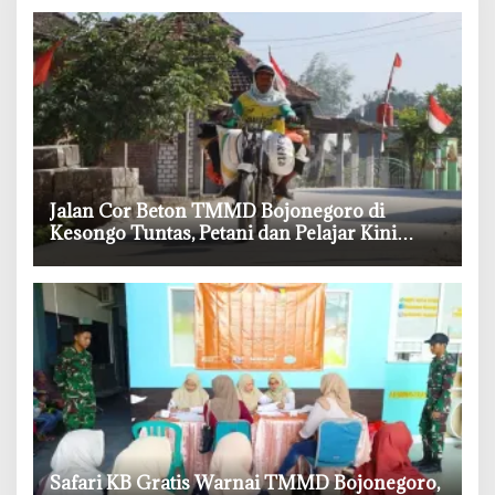
‎Jalan Cor Beton TMMD Bojonegoro di
Kesongo Tuntas, Petani dan Pelajar Kini
Lebih Mudah Beraktivitas
‎Safari KB Gratis Warnai TMMD Bojonegoro,