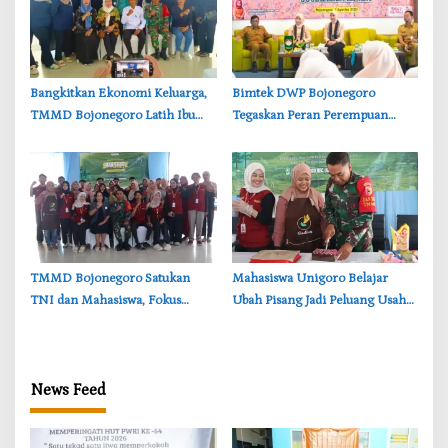
‎Bangkitkan Ekonomi Keluarga,
‎Bimtek DWP Bojonegoro
TMMD Bojonegoro Latih Ibu
Tegaskan Peran Perempuan
PKK Ciptakan Produk UMKM
dalam Mendukung
Unggulan
Pembangunan
‎TMMD Bojonegoro Satukan
‎Mahasiswa Unigoro Belajar
TNI dan Mahasiswa, Fokus
Ubah Pisang Jadi Peluang Usaha
Bangun Desa dan Karakter
Menjanjikan, Inovasi TMMD
Generasi Muda
Bojonegoro
News Feed