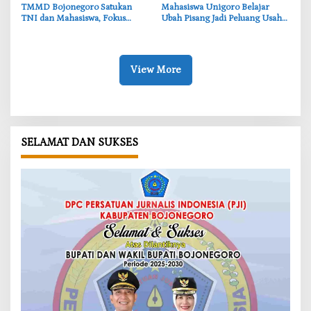
‎TMMD Bojonegoro Satukan
‎Mahasiswa Unigoro Belajar
TNI dan Mahasiswa, Fokus
Ubah Pisang Jadi Peluang Usaha
Bangun Desa dan Karakter
Menjanjikan, Inovasi TMMD
Generasi Muda
Bojonegoro
View More
SELAMAT DAN SUKSES