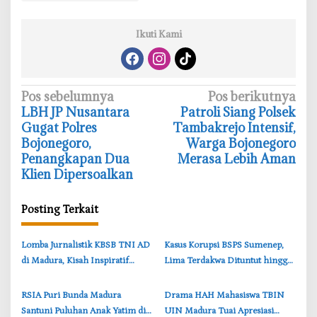
Ikuti Kami
N
Pos sebelumnya
Pos berikutnya
LBH JP Nusantara
‎Patroli Siang Polsek
a
Gugat Polres
Tambakrejo Intensif,
v
Bojonegoro,
Warga Bojonegoro
i
Penangkapan Dua
Merasa Lebih Aman
Klien Dipersoalkan
g
a
Posting Terkait
s
i
‎Lomba Jurnalistik KBSB TNI AD
‎Kasus Korupsi BSPS Sumenep,
p
di Madura, Kisah Inspiratif
Lima Terdakwa Dituntut hingga
o
Prajurit dan Rakyat Jadi Tema
7 Tahun Penjara di Tipikor
s
Surabaya
‎RSIA Puri Bunda Madura
‎Drama HAH Mahasiswa TBIN
Santuni Puluhan Anak Yatim di
UIN Madura Tuai Apresiasi