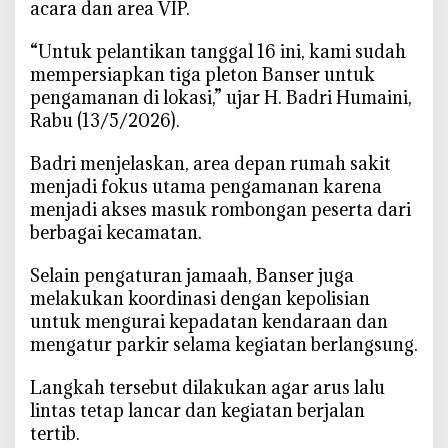
acara dan area VIP.
l
a
‎“Untuk pelantikan tanggal 16 ini, kami sudah
n
mempersiapkan tiga pleton Banser untuk
t
pengamanan di lokasi,” ujar H. Badri Humaini,
i
Rabu (13/5/2026).
k
a
‎Badri menjelaskan, area depan rumah sakit
n
menjadi fokus utama pengamanan karena
P
menjadi akses masuk rombongan peserta dari
C
berbagai kecamatan.
N
U
‎Selain pengaturan jamaah, Banser juga
P
melakukan koordinasi dengan kepolisian
a
untuk mengurai kepadatan kendaraan dan
m
mengatur parkir selama kegiatan berlangsung.
e
k
‎Langkah tersebut dilakukan agar arus lalu
a
lintas tetap lancar dan kegiatan berjalan
s
tertib.
a