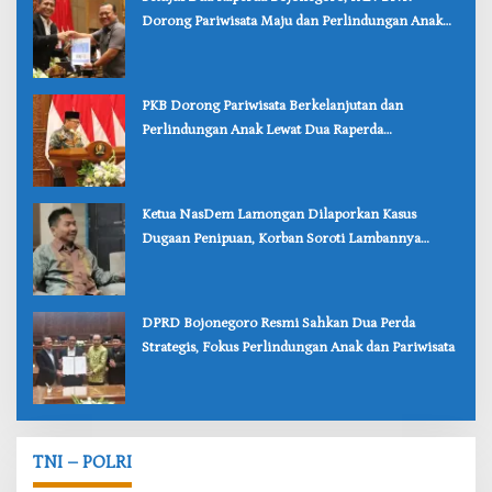
Dorong Pariwisata Maju dan Perlindungan Anak
Lebih Kuat
‎PKB Dorong Pariwisata Berkelanjutan dan
Perlindungan Anak Lewat Dua Raperda
Bojonegoro
‎Ketua NasDem Lamongan Dilaporkan Kasus
Dugaan Penipuan, Korban Soroti Lambannya
Penanganan Polisi
‎DPRD Bojonegoro Resmi Sahkan Dua Perda
Strategis, Fokus Perlindungan Anak dan Pariwisata
TNI – POLRI