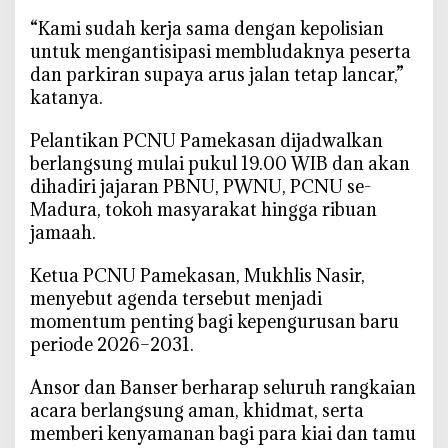
n
‎“Kami sudah kerja sama dengan kepolisian
2
untuk mengantisipasi membludaknya peserta
0
2
dan parkiran supaya arus jalan tetap lancar,”
6
katanya.
-
2
‎Pelantikan PCNU Pamekasan dijadwalkan
0
berlangsung mulai pukul 19.00 WIB dan akan
3
dihadiri jajaran PBNU, PWNU, PCNU se-
1
Madura, tokoh masyarakat hingga ribuan
jamaah.
‎Ketua PCNU Pamekasan, Mukhlis Nasir,
menyebut agenda tersebut menjadi
momentum penting bagi kepengurusan baru
periode 2026–2031.
‎Ansor dan Banser berharap seluruh rangkaian
acara berlangsung aman, khidmat, serta
memberi kenyamanan bagi para kiai dan tamu