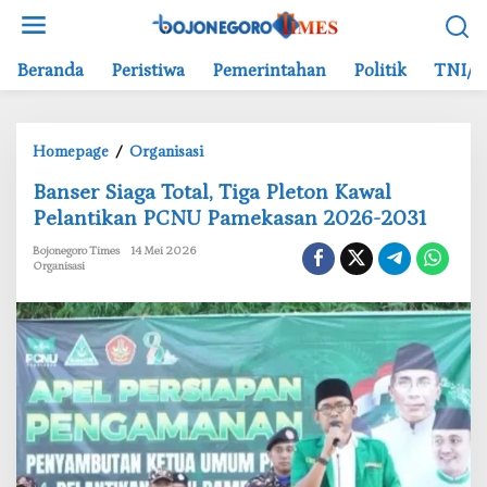
L
e
w
Beranda
Peristiwa
Pemerintahan
Politik
TNI/P
a
t
i
Homepage
/
Organisasi
k
B
e
‎Banser Siaga Total, Tiga Pleton Kawal
a
k
Pelantikan PCNU Pamekasan 2026-2031
n
o
s
n
Bojonegoro Times
14 Mei 2026
Organisasi
e
t
r
e
S
n
i
a
g
a
T
o
t