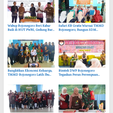
‎Wabup Bojonegoro Beri Kabar
‎Safari KB Gratis Warnai TMMD
Baik di HUT PWRI, Gedung Baru
Bojonegoro, Bangun SDM
Segera Dibangun
Berkualitas dari Keluarga
‎Bangkitkan Ekonomi Keluarga,
‎Bimtek DWP Bojonegoro
TMMD Bojonegoro Latih Ibu
Tegaskan Peran Perempuan
PKK Ciptakan Produk UMKM
dalam Mendukung
Unggulan
Pembangunan