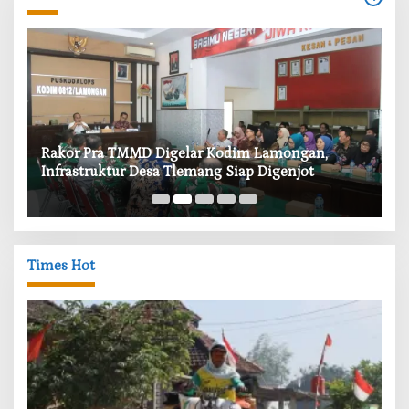
‎Rakor Pra TMMD Digelar Kodim Lamongan,
‎T
Infrastruktur Desa Tlemang Siap Digenjot
W
Times Hot