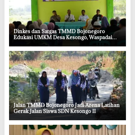
‎Dinkes dan Satgas TMMD Bojonegoro
Edukasi UMKM Desa Kesongo, Waspadai
Boraks dan Formalin
‎Jalan TMMD Bojonegoro Jadi Arena Latihan
Gerak Jalan Siswa SDN Kesongo II