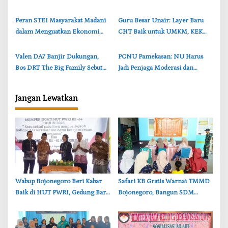
10 Muharram, Tebar Berkah
Meriah
untuk Sesama
‎Peran STEI Masyarakat Madani
‎Guru Besar Unair: Layer Baru
dalam Menguatkan Ekonomi
CHT Baik untuk UMKM, KEK
Islam Berbasis Pesantren di
Tembakau Jadi Solusi Madura
Madura
‎Valen DA7 Banjir Dukungan,
‎PCNU Pamekasan: NU Harus
Bos DRT The Big Family Sebut
Jadi Penjaga Moderasi dan
Kebanggaan Madura
Penggerak Ekonomi Umat
Jangan Lewatkan
‎Wabup Bojonegoro Beri Kabar
‎Safari KB Gratis Warnai TMMD
Baik di HUT PWRI, Gedung Baru
Bojonegoro, Bangun SDM
Segera Dibangun
Berkualitas dari Keluarga