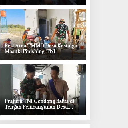
Permudah Layanan Adminduk
‎Rest Area TMMD Desa Kesongo
Masuki Finishing, TNI
Bojonegoro Pastikan Bangunan
Kokoh dan Nyaman
‎Prajurit TNI Gendong Balita di
Tengah Pembangunan Desa,
Momen Haru TMMD Bojonegoro