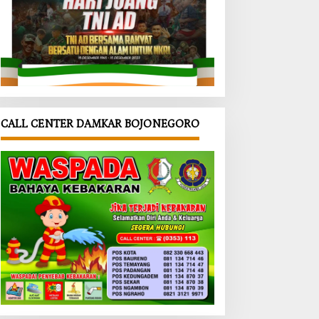
CALL CENTER DAMKAR BOJONEGORO
alik
‎Warga
‎Rest Area
MD
Kini Bisa
TMMD
onegor
Urus
Desa
da
Dokumen
Kesongo
ah
dari Desa,
Masuki
insa
TMMD
Finishing,
g
Bojonegor
TNI
angi
o
Bojonegor