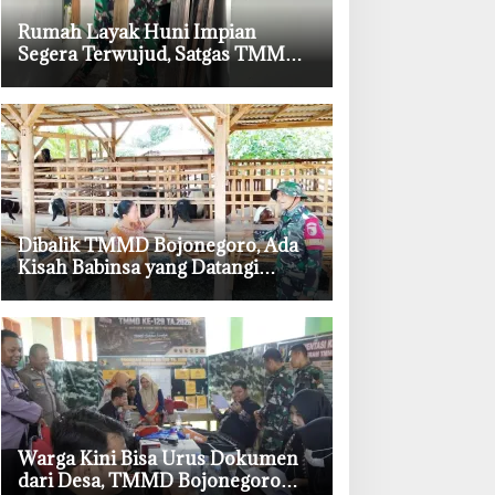
‎Rumah Layak Huni Impian
Segera Terwujud, Satgas TMMD
Bojonegoro Kebut Finishing
‎Dibalik TMMD Bojonegoro, Ada
Kisah Babinsa yang Datangi
Kandang Kambing Demi Dengar
Keluh Warga
‎Warga Kini Bisa Urus Dokumen
dari Desa, TMMD Bojonegoro