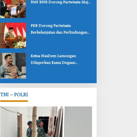
PAN BNR Dorong Pariwisata Maju
dan Perlindungan Anak Lebih Kuat
‎PKB Dorong Pariwisata
Berkelanjutan dan Perlindungan
Anak Lewat Dua Raperda
Bojonegoro
‎Ketua NasDem Lamongan
Dilaporkan Kasus Dugaan
Penipuan, Korban Soroti
Lambannya Penanganan Polisi
TNI – POLRI