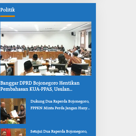
dang
Permudah
o Pastikan
bing
Layanan
Bangunan
Politik
i
Adminduk
Kokoh
gar
dan
uh
Nyaman
ga
‎Banggar DPRD Bojonegoro Hentikan
Pembahasan KUA-PPAS, Usulan
Penurunan PAD Tuai Penolakan
‎Dukung Dua Raperda Bojonegoro,
FPPKN Minta Perda Jangan Hanya
Jadi Dokumen
‎Setujui Dua Raperda Bojonegoro,