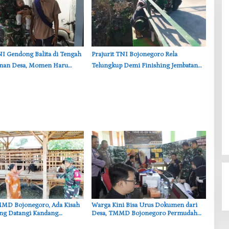
TNI Gendong Balita di Tengah
‎Prajurit TNI Bojonegoro Rela
nan Desa, Momen Haru
Telungkup Demi Finishing Jembatan
onegoro
Brang Etan, Warga Kesongo Terharu
TMMD Bojonegoro, Ada Kisah
‎Warga Kini Bisa Urus Dokumen dari
ang Datangi Kandang
Desa, TMMD Bojonegoro Permudah
emi Dengar Keluh Warga
Layanan Adminduk