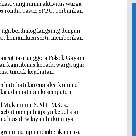
Bojonegor
Kan
okasi yang ramai aktivitas warga
Bojonegor
o Kebut
Kam
o
pos ronda, pasar, SPBU, perbankan
Finishing
Dem
Meningka
Den
t
Kel
s juga berdialog langsung dengan
War
t komunikasi serta memberikan
an situasi, anggota Polsek Gayam
an kamtibmas kepada warga agar
nsi tindak kejahatan.
erhati-hati karena aksi kriminal
tika ada niat dan kesempatan.
Mukiminin, S.Pd.I., M.Sos.,
rsebut menjadi upaya kepolisian
nalitas di wilayah hukumnya.
logis ini mampu memberikan rasa