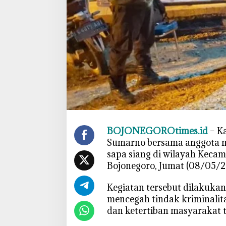
g
a
S
P
B
U
,
P
a
t
r
BOJONEGOROtimes.id
– K
o
Sumarno bersama anggota me
l
sapa siang di wilayah Kec
i
Bojonegoro, Jumat (08/05/2
S
i
‎Kegiatan tersebut dilakuka
a
mencegah tindak kriminalit
n
g
dan ketertiban masyarakat t
P