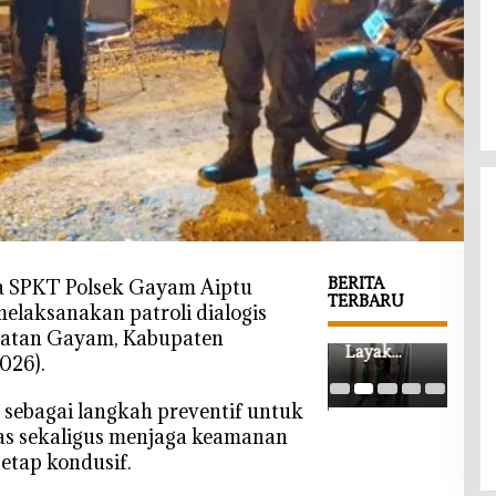
BERITA
a SPKT Polsek Gayam Aiptu
TERBARU
laksanakan patroli dialogis
‎Rumah
‎Dib
‎Operasi
amatan Gayam, Kabupaten
Layak
TM
Rokok
026).
Huni
Boj
Ilegal di
Impian
o, A
Ngraho
n sebagai langkah preventif untuk
Segera
Kis
Nihil
as sekaligus menjaga keamanan
Terwujud,
Bab
Temuan,
etap kondusif.
Satgas
yan
Kesadaran
TMMD
Dat
Pedagang