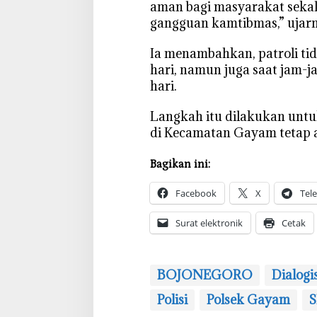
C
aman bagi masyarakat seka
e
gangguan kamtibmas,” ujarn
g
a
‎Ia menambahkan, patroli ti
h
hari, namun juga saat jam-
K
hari.
r
i
‎Langkah itu dilakukan unt
m
di Kecamatan Gayam tetap a
i
n
Bagikan ini:
a
l
Facebook
X
Tel
i
t
Surat elektronik
Cetak
a
s
BOJONEGORO
Dialogi
Polisi
Polsek Gayam