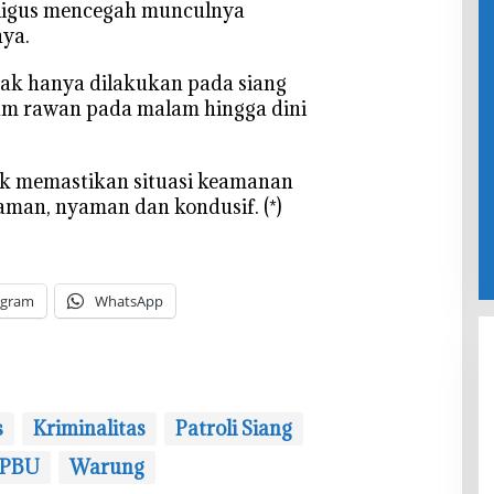
ligus mencegah munculnya
ya.
dak hanya dilakukan pada siang
jam rawan pada malam hingga dini
uk memastikan situasi keamanan
man, nyaman dan kondusif. (*)
egram
WhatsApp
s
Kriminalitas
‎Patroli Siang
SPBU
Warung