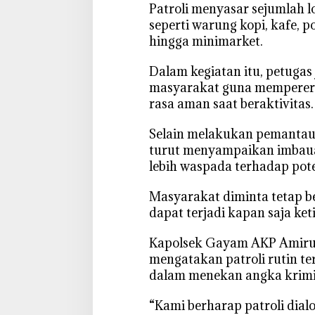
‎Patroli menyasar sejumlah l
o
l
seperti warung kopi, kafe, 
s
hingga minimarket.
e
k
‎Dalam kegiatan itu, petuga
G
masyarakat guna memperera
a
rasa aman saat beraktivitas.
y
a
‎Selain melakukan pemantau
m
turut menyampaikan imbau
B
lebih waspada terhadap pote
o
j
‎Masyarakat diminta tetap b
o
dapat terjadi kapan saja ke
n
e
‎Kapolsek Gayam AKP Amirul 
g
mengatakan patroli rutin te
o
dalam menekan angka krimi
r
o
‎“Kami berharap patroli dia