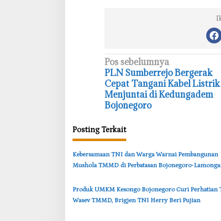
I
N
Pos sebelumnya
‎PLN Sumberrejo Bergerak
a
Cepat Tangani Kabel Listrik
v
Menjuntai di Kedungadem
i
Bojonegoro
g
Posting Terkait
a
s
‎Kebersamaan TNI dan Warga Warnai Pembangunan
i
Mushola TMMD di Perbatasan Bojonegoro-Lamonga
p
o
‎Produk UMKM Kesongo Bojonegoro Curi Perhatian
s
Wasev TMMD, Brigjen TNI Herry Beri Pujian