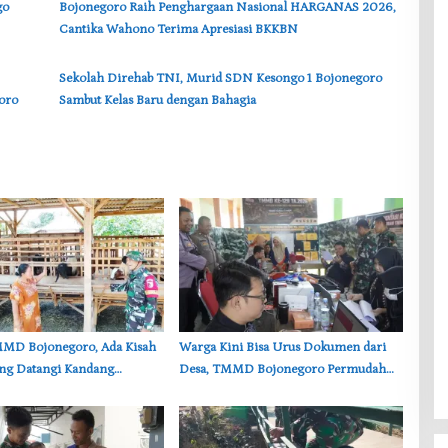
go
‎Bojonegoro Raih Penghargaan Nasional HARGANAS 2026,
Cantika Wahono Terima Apresiasi BKKBN
‎Sekolah Direhab TNI, Murid SDN Kesongo 1 Bojonegoro
oro
Sambut Kelas Baru dengan Bahagia
TMMD Bojonegoro, Ada Kisah
‎Warga Kini Bisa Urus Dokumen dari
ang Datangi Kandang
Desa, TMMD Bojonegoro Permudah
emi Dengar Keluh Warga
Layanan Adminduk