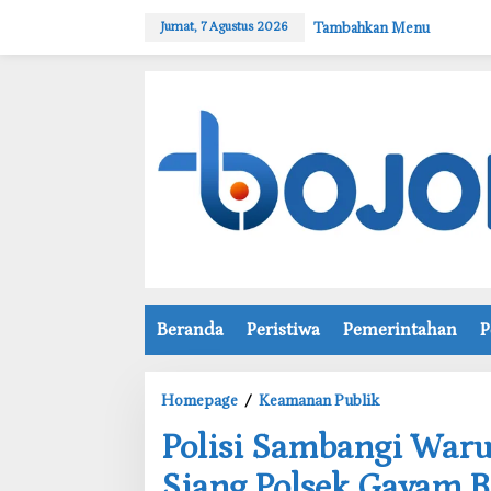
L
Tambahkan Menu
Jumat, 7 Agustus 2026
e
w
a
t
i
k
e
k
o
n
t
e
n
Beranda
Peristiwa
Pemerintahan
P
Homepage
/
Keamanan Publik
P
‎Polisi Sambangi Waru
o
l
Siang Polsek Gayam 