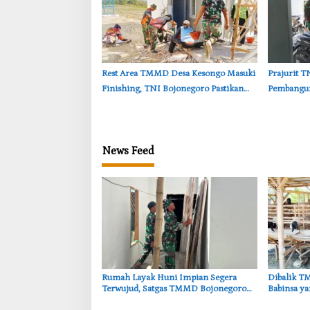
‎Rest Area TMMD Desa Kesongo Masuki
‎Prajurit 
Finishing, TNI Bojonegoro Pastikan
Pembangu
Bangunan Kokoh dan Nyaman
TMMD Boj
News Feed
‎Rumah Layak Huni Impian Segera
‎Dibalik 
Terwujud, Satgas TMMD Bojonegoro
Babinsa y
Kebut Finishing
Kambing D