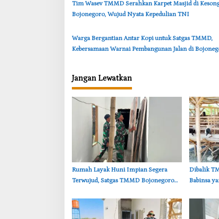
‎Tim Wasev TMMD Serahkan Karpet Masjid di Keson
Bojonegoro, Wujud Nyata Kepedulian TNI
‎Warga Bergantian Antar Kopi untuk Satgas TMMD,
Kebersamaan Warnai Pembangunan Jalan di Bojoneg
Jangan Lewatkan
‎Rumah Layak Huni Impian Segera
‎Dibalik 
Terwujud, Satgas TMMD Bojonegoro
Babinsa y
Kebut Finishing
Kambing D