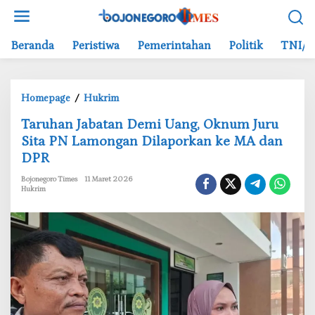
L
e
w
Beranda
Peristiwa
Pemerintahan
Politik
TNI/P
a
t
i
Homepage
/
Hukrim
k
T
e
‎Taruhan Jabatan Demi Uang, Oknum Juru
a
k
Sita PN Lamongan Dilaporkan ke MA dan
r
o
DPR
u
n
h
t
Bojonegoro Times
11 Maret 2026
a
e
Hukrim
n
n
J
a
b
a
t
a
n