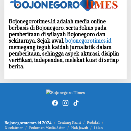
Bojonegorotimes.id adalah media online
berbasis di Bojonegoro, serta fokus pada
pemberitaan di wilayah Bojonegoro dan
sekitarnya. Sejak awal,
bojonegorotimes.id
memegang teguh kaidah jurnalistik dalam
pemberitaan, sehingga aspek akurasi, disiplin
verifikasi, independen, melekat kuat di setiap
berita.
Bojonegorotemes.id 2024
Tentang Kami
Redaksi
Disclaimer
Pedoman Media Siber
Hak Jawab
Iklan