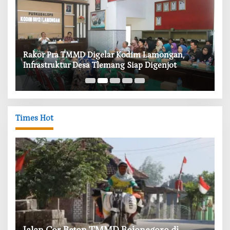
‎Rakor Pra TMMD Digelar Kodim Lamongan,
‎T
Infrastruktur Desa Tlemang Siap Digenjot
W
Times Hot