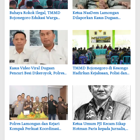
Bahaya Rokok Ilegal, TMMD
‎Ketua NasDem Lamongan
Bojonegoro Edukasi Warga
Dilaporkan Kasus Dugaan
Kesongo Sadar Hukum Cukai
Penipuan, Korban Soroti
Lambannya Penanganan Polisi
‎Kasus Video Viral Dugaan
‎TMMD Bojonegoro di Kesongo
Pencuri Besi Dikeroyok, Polres
Hadirkan Kejaksaan, Polisi dan
Lamongan Tegaskan Semua
DPRD, Warga Dibekali Literasi
Pihak Diproses Hukum
Hukum
‎Polres Lamongan dan Kejari
‎Ketua Umum PJI Kecam Sikap
Kompak Perkuat Koordinasi
Hotman Paris kepada Jurnalis,
Tegaskan Pers Tak Boleh
Diintimidasi