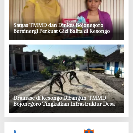
‎Satgas TMMD dan Dinkes Bojonegoro
Bersinergi Perkuat Gizi Balita di Kesongo
‎Drainase di Kesongo Dibangun, TMMD
Bojonegoro Tingkatkan Infrastruktur Desa