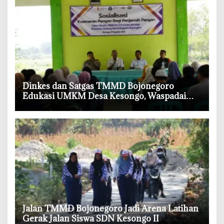
‎Dinkes dan Satgas TMMD Bojonegoro
Edukasi UMKM Desa Kesongo, Waspadai
Boraks dan Formalin
‎Jalan TMMD Bojonegoro Jadi Arena Latihan
Gerak Jalan Siswa SDN Kesongo II