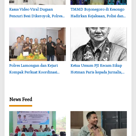
‎Kasus Video Viral Dugaan
‎TMMD Bojonegoro di Kesongo
Pencuri Besi Dikeroyok, Polres
Hadirkan Kejaksaan, Polisi dan
Lamongan Tegaskan Semua
DPRD, Warga Dibekali Literasi
Pihak Diproses Hukum
Hukum
‎Polres Lamongan dan Kejari
‎Ketua Umum PJI Kecam Sikap
Kompak Perkuat Koordinasi
Hotman Paris kepada Jurnalis,
Tegaskan Pers Tak Boleh
Diintimidasi
News Feed