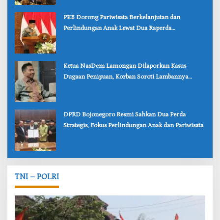
‎PKB Dorong Pariwisata Berkelanjutan dan
Perlindungan Anak Lewat Dua Raperda
Bojonegoro
‎Ketua NasDem Lamongan Dilaporkan Kasus
Dugaan Penipuan, Korban Soroti Lambannya
Penanganan Polisi
‎DPRD Bojonegoro Resmi Sahkan Dua Perda
Strategis, Fokus Perlindungan Anak dan Pariwisata
TNI – POLRI