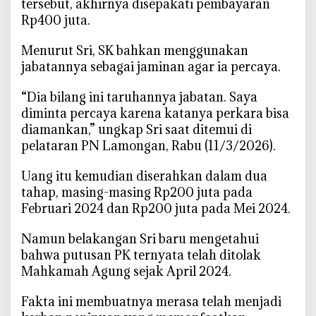
tersebut, akhirnya disepakati pembayaran
a
Rp400 juta.
n
k
‎Menurut Sri, SK bahkan menggunakan
e
jabatannya sebagai jaminan agar ia percaya.
M
A
‎“Dia bilang ini taruhannya jabatan. Saya
d
diminta percaya karena katanya perkara bisa
a
n
diamankan,” ungkap Sri saat ditemui di
D
pelataran PN Lamongan, Rabu (11/3/2026).
P
R
‎Uang itu kemudian diserahkan dalam dua
tahap, masing-masing Rp200 juta pada
Februari 2024 dan Rp200 juta pada Mei 2024.
‎Namun belakangan Sri baru mengetahui
bahwa putusan PK ternyata telah ditolak
Mahkamah Agung sejak April 2024.
‎Fakta ini membuatnya merasa telah menjadi