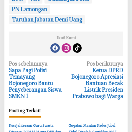
PN Lamongan
‎Taruhan Jabatan Demi Uang
Ikuti Kami
N
Pos sebelumnya
Pos berikutnya
Sapa Pagi Polisi
‎Ketua DPRD
a
Temayang
Bojonegoro Apresiasi
v
Bojonegoro Bantu
Bantuan Becak
i
Penyeberangan Siswa
Listrik Presiden
SMKN 1
Prabowo bagi Warga
g
a
Posting Terkait
s
i
‎Kesejahteraan Guru Swasta
Gugatan Mantan Kades Jubel
p