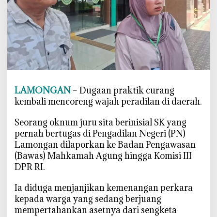
D
e
m
i
U
a
n
g
LAMONGAN
– Dugaan praktik curang
,
kembali mencoreng wajah peradilan di daerah.
O
k
‎Seorang oknum juru sita berinisial SK yang
n
pernah bertugas di Pengadilan Negeri (PN)
u
Lamongan dilaporkan ke Badan Pengawasan
m
(Bawas) Mahkamah Agung hingga Komisi III
J
DPR RI.
u
r
‎Ia diduga menjanjikan kemenangan perkara
u
kepada warga yang sedang berjuang
S
mempertahankan asetnya dari sengketa
i