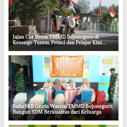
‎Jalan Cor Beton TMMD Bojonegoro di
Kesongo Tuntas, Petani dan Pelajar Kini
Lebih Mudah Beraktivitas
‎Safari KB Gratis Warnai TMMD Bojonegoro,
Bangun SDM Berkualitas dari Keluarga