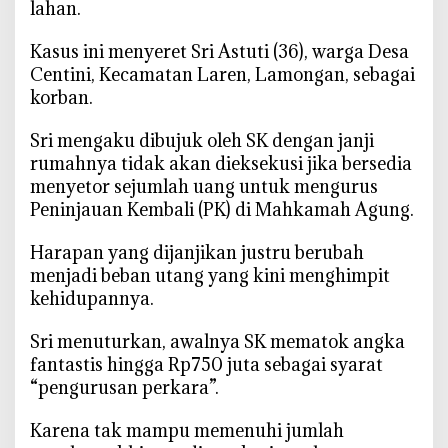
lahan.
t
a
‎Kasus ini menyeret Sri Astuti (36), warga Desa
P
Centini, Kecamatan Laren, Lamongan, sebagai
N
korban.
L
a
‎Sri mengaku dibujuk oleh SK dengan janji
m
rumahnya tidak akan dieksekusi jika bersedia
o
menyetor sejumlah uang untuk mengurus
n
Peninjauan Kembali (PK) di Mahkamah Agung.
g
a
‎Harapan yang dijanjikan justru berubah
n
menjadi beban utang yang kini menghimpit
D
kehidupannya.
i
l
‎Sri menuturkan, awalnya SK mematok angka
a
fantastis hingga Rp750 juta sebagai syarat
p
“pengurusan perkara”.
o
r
‎Karena tak mampu memenuhi jumlah
k