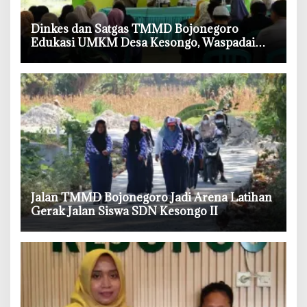
‎Dinkes dan Satgas TMMD Bojonegoro
Edukasi UMKM Desa Kesongo, Waspadai
Boraks dan Formalin
‎Jalan TMMD Bojonegoro Jadi Arena Latihan
Gerak Jalan Siswa SDN Kesongo II