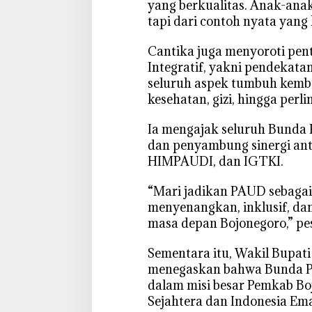
C
yang berkualitas. Anak-anak
i
tapi dari contoh nyata yang 
n
t
‎Cantika juga menyoroti pe
a
Integratif, yakni pendekat
u
seluruh aspek tumbuh kemba
n
kesehatan, gizi, hingga perl
t
u
‎Ia mengajak seluruh Bund
k
dan penyambung sinergi ant
A
HIMPAUDI, dan IGTKI.
n
a
‎“Mari jadikan PAUD sebagai
k
menyenangkan, inklusif, dan
B
masa depan Bojonegoro,” pe
a
n
‎Sementara itu, Wakil Bupat
g
menegaskan bahwa Bunda 
s
dalam misi besar Pemkab B
a
Sejahtera dan Indonesia Ema