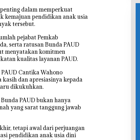
Dibidik
2026:
JLS
untuk
Belanja
hin
k penting dalam memperkuat
Porprov
Daerah
Pen
tuk kemajuan pendidikan anak usia
Jatim
Kini
n
nyak tersebut.
Rp6,250
Ber
Triliun
h
ejumlah pejabat Pemkab
da, serta ratusan Bunda PAUD
rut menyatakan komitmen
atan kualitas layanan PAUD.
a PAUD Cantika Wahono
 kasih dan apresiasinya kepada
aru dikukuhkan.
si Bunda PAUD bukan hanya
anah yang sarat tanggung jawab
khir, tetapi awal dari perjuangan
si pendidikan anak usia dini