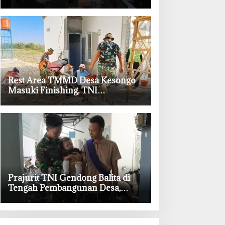
Permudah Layanan Adminduk
‎Rest Area TMMD Desa Kesongo
Masuki Finishing, TNI
Bojonegoro Pastikan Bangunan
Kokoh dan Nyaman
‎Prajurit TNI Gendong Balita di
Tengah Pembangunan Desa,
Momen Haru TMMD Bojonegoro