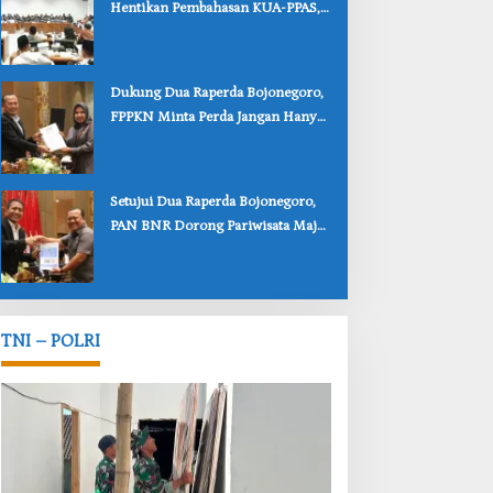
Hentikan Pembahasan KUA-PPAS,
Usulan Penurunan PAD Tuai
Penolakan
‎Dukung Dua Raperda Bojonegoro,
FPPKN Minta Perda Jangan Hanya
Jadi Dokumen
‎Setujui Dua Raperda Bojonegoro,
PAN BNR Dorong Pariwisata Maju
dan Perlindungan Anak Lebih Kuat
TNI – POLRI