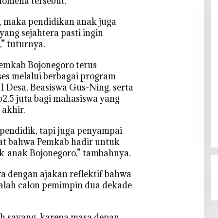
nomena tersebut.
t, maka pendidikan anak juga
ang sejahtera pasti ingin
,” tuturnya.
Pemkab Bojonegoro terus
es melalui berbagai program
 1 Desa, Beasiswa Gus-Ning, serta
p2,5 juta bagi mahasiswa yang
akhir.
endidik, tapi juga penyampai
at bahwa Pemkab hadir untuk
k-anak Bojonegoro,” tambahnya.
 dengan ajakan reflektif bahwa
alah calon pemimpin dua dekade
sih sayang, karena masa depan