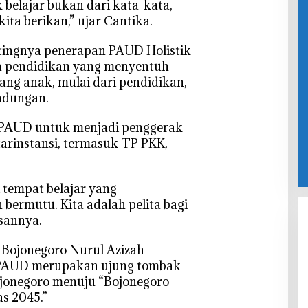
 belajar bukan dari kata-kata,
kita berikan,” ujar Cantika.
ntingnya penerapan PAUD Holistik
an pendidikan yang menyentuh
ng anak, mulai dari pendidikan,
indungan.
a PAUD untuk menjadi penggerak
arinstansi, termasuk TP PKK,
 tempat belajar yang
 bermutu. Kita adalah pelita bagi
sannya.
i Bojonegoro Nurul Azizah
PAUD merupakan ujung tombak
ojonegoro menuju “Bojonegoro
s 2045.”