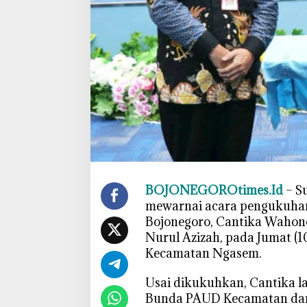
n
d
a
P
A
U
D
B
o
j
o
n
BOJONEGOROtimes.Id
– S
e
mewarnai acara pengukuh
g
Bojonegoro, Cantika Wahono
o
Nurul Azizah, pada Jumat 
r
Kecamatan Ngasem.
o
,
‎Usai dikukuhkan, Cantika 
W
Bunda PAUD Kecamatan dan
a