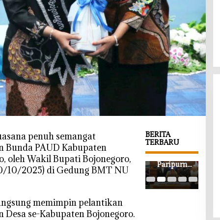
BERITA
uasana penuh semangat
TERBARU
an Bunda PAUD Kabupaten
‎Usai
‎Rapat
‎DP
, oleh Wakil Bupati Bojonegoro,
Banjir
Paripurna
Boj
(10/10/2025) di Gedung BMT NU
Medali di
DPRD
o S
Porkab II,
Bojonegor
Per
500 Atlet
o, Ubah
APB
langsung memimpin pelantikan
Bojonegor
Postur
202
 Desa se-Kabupaten Bojonegoro.
o Mulai
APBD
Ang