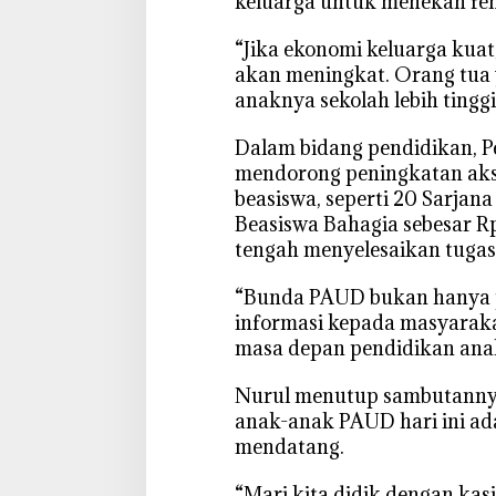
keluarga untuk menekan fe
‎“Jika ekonomi keluarga kua
akan meningkat. Orang tua y
anaknya sekolah lebih tinggi
‎Dalam bidang pendidikan, 
mendorong peningkatan aks
beasiswa, seperti 20 Sarjana
Beasiswa Bahagia sebesar R
tengah menyelesaikan tugas 
‎“Bunda PAUD bukan hanya p
informasi kepada masyarak
masa depan pendidikan ana
‎Nurul menutup sambutannya
anak-anak PAUD hari ini ad
mendatang.
‎“Mari kita didik dengan ka