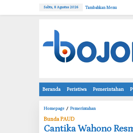
L
Tambahkan Menu
Sabtu, 8 Agustus 2026
e
w
a
t
i
k
e
k
o
n
t
e
n
Beranda
Peristiwa
Pemerintahan
P
Homepage
/
Pemerintahan
C
Bunda PAUD
a
‎Cantika Wahono Res
n