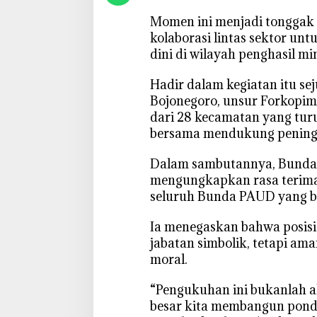
b
‎Momen ini menjadi tongga
u
kolaborasi lintas sektor un
p
dini di wilayah penghasil mi
:
T
‎Hadir dalam kegiatan itu s
a
Bojonegoro, unsur Forkopim
k
dari 28 kecamatan yang tu
A
bersama mendukung peningk
d
a
‎Dalam sambutannya, Bund
G
mengungkapkan rasa terima
a
j
seluruh Bunda PAUD yang b
i
‎Ia menegaskan bahwa posi
,
H
jabatan simbolik, tetapi am
a
moral.
n
y
‎“Pengukuhan ini bukanlah a
a
besar kita membangun ponda