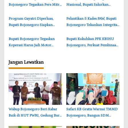
Bojonegoro Tegaskan Pers Mitra
Nasional, Bupati Salurkan
Strategis Pemerintah
Bantuan untuk 99 Poktan
Bojonegoro
‎Program Gayatri Diperluas,
‎Pelantikan 5 Kades PAW, Bupati
Bupati Bojonegoro Siapkan
Bojonegoro Tekankan Integritas
4.400 KPM Dapat Bantuan
dan Pelayanan Publik
Ayam Petelur
‎Bupati Bojonegoro Tegaskan
‎Bupati Kukuhkan PFK KBIHU
Koperasi Harus Jadi Motor
Bojonegoro, Perkuat Pembinaan
Ekonomi Desa
Haji Berkualitas
Jangan Lewatkan
‎Wabup Bojonegoro Beri Kabar
‎Safari KB Gratis Warnai TMMD
Baik di HUT PWRI, Gedung Baru
Bojonegoro, Bangun SDM
Segera Dibangun
Berkualitas dari Keluarga