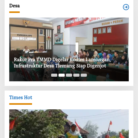
Desa
‎Rakor Pra TMMD Digelar Kodim Lamongan,
‎T
Infrastruktur Desa Tlemang Siap Digenjot
W
Times Hot