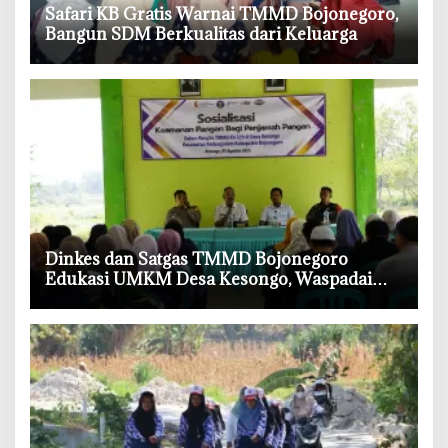
‎Safari KB Gratis Warnai TMMD Bojonegoro,
Bangun SDM Berkualitas dari Keluarga
‎Dinkes dan Satgas TMMD Bojonegoro
Edukasi UMKM Desa Kesongo, Waspadai
Boraks dan Formalin