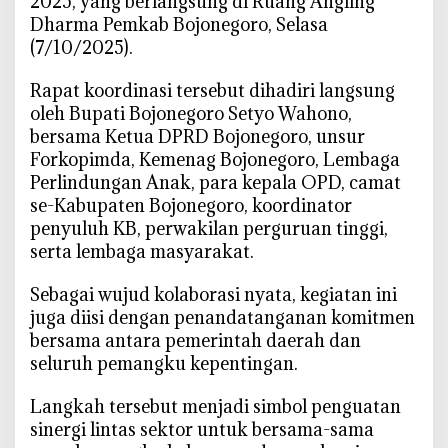
2025, yang berlangsung di Ruang Angling
o
Dharma Pemkab Bojonegoro, Selasa
r
(7/10/2025).
o
P
‎Rapat koordinasi tersebut dihadiri langsung
i
oleh Bupati Bojonegoro Setyo Wahono,
m
bersama Ketua DPRD Bojonegoro, unsur
p
Forkopimda, Kemenag Bojonegoro, Lembaga
i
Perlindungan Anak, para kepala OPD, camat
n
se-Kabupaten Bojonegoro, koordinator
K
penyuluh KB, perwakilan perguruan tinggi,
o
serta lembaga masyarakat.
m
i
‎Sebagai wujud kolaborasi nyata, kegiatan ini
t
juga diisi dengan penandatanganan komitmen
m
bersama antara pemerintah daerah dan
e
seluruh pemangku kepentingan.
n
B
‎Langkah tersebut menjadi simbol penguatan
e
sinergi lintas sektor untuk bersama-sama
r