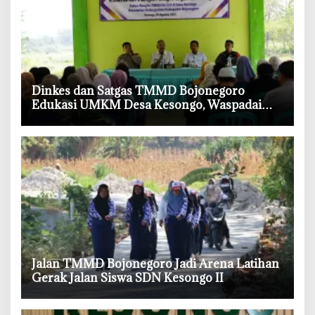
‎Dinkes dan Satgas TMMD Bojonegoro
Edukasi UMKM Desa Kesongo, Waspadai
Boraks dan Formalin
‎Jalan TMMD Bojonegoro Jadi Arena Latihan
Gerak Jalan Siswa SDN Kesongo II