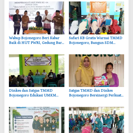
‎Wabup Bojonegoro Beri Kabar
‎Safari KB Gratis Warnai TMMD
Baik di HUT PWRI, Gedung Baru
Bojonegoro, Bangun SDM
Segera Dibangun
Berkualitas dari Keluarga
‎Dinkes dan Satgas TMMD
‎Satgas TMMD dan Dinkes
Bojonegoro Edukasi UMKM
Bojonegoro Bersinergi Perkuat
Desa Kesongo, Waspadai Boraks
Gizi Balita di Kesongo
dan Formalin