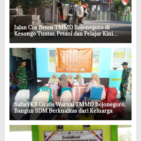
‎Jalan Cor Beton TMMD Bojonegoro di
Kesongo Tuntas, Petani dan Pelajar Kini
Lebih Mudah Beraktivitas
‎Safari KB Gratis Warnai TMMD Bojonegoro,
Bangun SDM Berkualitas dari Keluarga