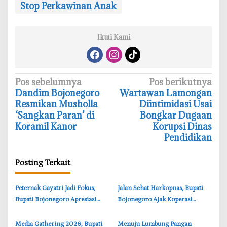
Stop Perkawinan Anak
Ikuti Kami
N
Pos sebelumnya
Pos berikutnya
‎Dandim Bojonegoro
‎Wartawan Lamongan
a
Resmikan Musholla
Diintimidasi Usai
v
‘Sangkan Paran’ di
Bongkar Dugaan
i
Koramil Kanor
Korupsi Dinas
Pendidikan
g
a
Posting Terkait
s
i
‎Peternak Gayatri Jadi Fokus,
‎Jalan Sehat Harkopnas, Bupati
p
Bupati Bojonegoro Apresiasi
Bojonegoro Ajak Koperasi
o
Inovasi Mahasiswa Universitas
Berinovasi Ekonomi Kerakyatan
s
Brawijaya
‎Media Gathering 2026, Bupati
‎Menuju Lumbung Pangan