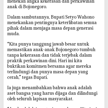
menekan angka kekerasan dan perkawinan
s
anak di Bojonegoro.
a
m
‎Dalam sambutannya, Bupati Setyo Wahono
a
menekankan pentingnya keterlibatan semua
S
pihak dalam menjaga masa depan generasi
t
o
muda.
p
‎“Kita punya tanggung jawab besar untuk
P
e
memastikan anak-anak Bojonegoro tumbuh
r
tanpa kekerasan dan tidak terjebak dalam
k
praktik perkawinan dini. Hari ini kita
a
buktikan komitmen bersama agar mereka
w
terlindungi dan punya masa depan yang
i
cerah,” tegas Bupati.
n
a
‎Ia juga menambahkan bahwa anak adalah
n
aset bangsa yang harus dijaga dan dilindungi
A
oleh seluruh lapisan masyarakat.
n
a