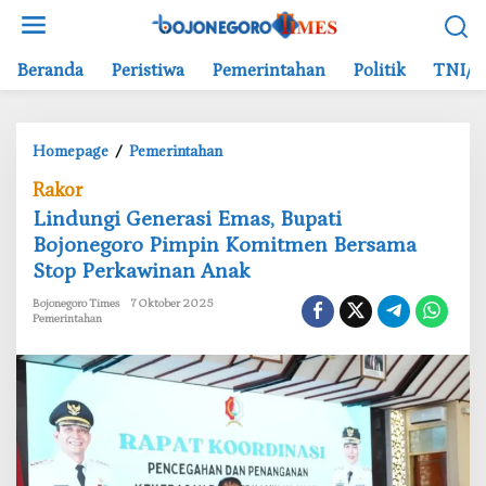
L
e
w
Beranda
Peristiwa
Pemerintahan
Politik
TNI/P
a
t
i
Homepage
/
Pemerintahan
k
L
e
Rakor
i
k
‎Lindungi Generasi Emas, Bupati
n
o
Bojonegoro Pimpin Komitmen Bersama
d
n
Stop Perkawinan Anak
u
t
n
e
Bojonegoro Times
7 Oktober 2025
g
n
Pemerintahan
i
G
e
n
e
r
a