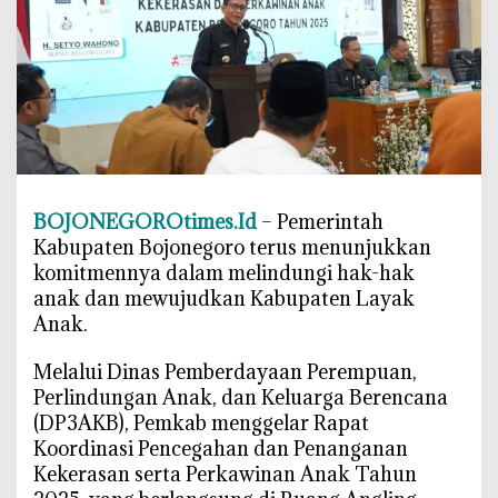
s
i
E
m
a
s
,
B
u
BOJONEGOROtimes.Id
– Pemerintah
p
Kabupaten Bojonegoro terus menunjukkan
a
komitmennya dalam melindungi hak-hak
t
anak dan mewujudkan Kabupaten Layak
i
Anak.
B
o
‎Melalui Dinas Pemberdayaan Perempuan,
j
Perlindungan Anak, dan Keluarga Berencana
o
(DP3AKB), Pemkab menggelar Rapat
n
Koordinasi Pencegahan dan Penanganan
e
Kekerasan serta Perkawinan Anak Tahun
g