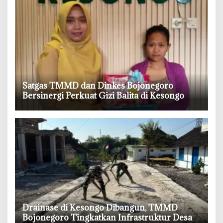
‎Satgas TMMD dan Dinkes Bojonegoro
Bersinergi Perkuat Gizi Balita di Kesongo
‎Drainase di Kesongo Dibangun, TMMD
Bojonegoro Tingkatkan Infrastruktur Desa