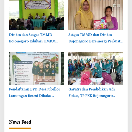
‎Dinkes dan Satgas TMMD
‎Satgas TMMD dan Dinkes
Bojonegoro Edukasi UMKM
Bojonegoro Bersinergi Perkuat
Desa Kesongo, Waspadai Boraks
Gizi Balita di Kesongo
dan Formalin
Pendaftaran BPD Desa Jubellor
‎Gayatri dan Pendidikan Jadi
Lamongan Resmi Dibuka,
Fokus, TP PKK Bojonegoro
Banner Informasi Telah
Turun ke Desa Kawangmangu
Disebarkan
News Feed