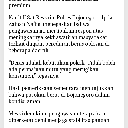
e
premium.
n
g
‎Kanit II Sat Reskrim Polres Bojonegoro, Ipda
g
Zainan Na’im, menegaskan bahwa
i
pengawasan ini merupakan respon atas
l
meningkatnya kekhawatiran masyarakat
i
terkait dugaan peredaran beras oplosan di
n
beberapa daerah.
g
a
‎“Beras adalah kebutuhan pokok. Tidak boleh
n
ada permainan mutu yang merugikan
konsumen,” tegasnya.
‎Hasil pemeriksaan sementara menunjukkan
bahwa pasokan beras di Bojonegoro dalam
kondisi aman.
‎Meski demikian, pengawasan tetap akan
diperketat demi menjaga stabilitas pangan.