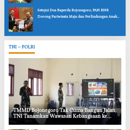
‎Setujui Dua Raperda Bojonegoro, PAN BNR
Dorong Pariwisata Maju dan Perlindungan Anak
Lebih Kuat
TNI – POLRI
‎TMMD Bojonegoro Tak Cuma Bangun Jalan,
TNI Tanamkan Wawasan Kebangsaan ke
Pelajar Kesongo