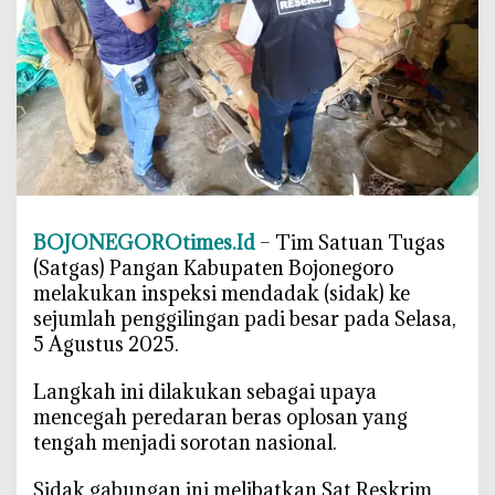
o
n
e
g
o
r
o
S
i
BOJONEGOROtimes.Id
– Tim Satuan Tugas
a
(Satgas) Pangan Kabupaten Bojonegoro
g
melakukan inspeksi mendadak (sidak) ke
a
,
sejumlah penggilingan padi besar pada Selasa,
B
5 Agustus 2025.
e
r
‎Langkah ini dilakukan sebagai upaya
a
mencegah peredaran beras oplosan yang
s
tengah menjadi sorotan nasional.
O
p
‎Sidak gabungan ini melibatkan Sat Reskrim