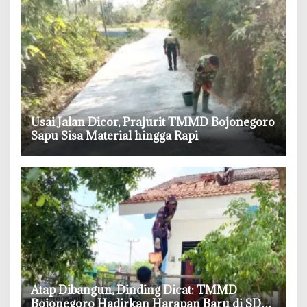
‎Usai Jalan Dicor, Prajurit TMMD Bojonegoro
Sapu Sisa Material hingga Rapi
‎Atap Dibangun, Dinding Dicat: TMMD
Bojonegoro Hadirkan Harapan Baru di SDN