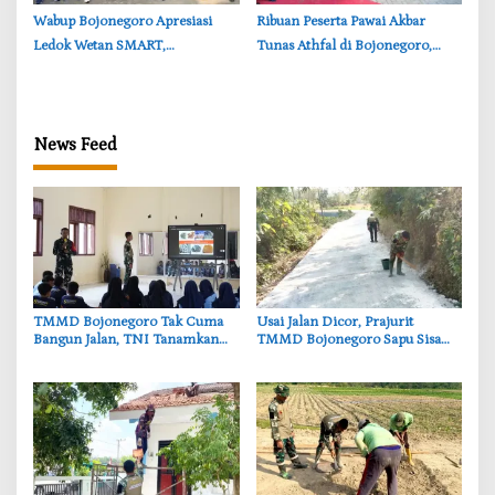
‎Wabup Bojonegoro Apresiasi
‎Ribuan Peserta Pawai Akbar
Ledok Wetan SMART,
Tunas Athfal di Bojonegoro,
Pendidikan Akademik dan Religi
Cantika Wahono Tekankan Hak
Bersinergi
Anak
News Feed
‎TMMD Bojonegoro Tak Cuma
‎Usai Jalan Dicor, Prajurit
Bangun Jalan, TNI Tanamkan
TMMD Bojonegoro Sapu Sisa
Wawasan Kebangsaan ke Pelajar
Material hingga Rapi
Kesongo