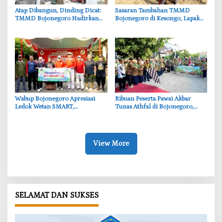
‎Atap Dibangun, Dinding Dicat:
‎Sasaran Tambahan TMMD
TMMD Bojonegoro Hadirkan
Bojonegoro di Kesongo, Lapak
Harapan Baru di SDN Kesongo 1
PKL Disiapkan untuk Warga
‎Wabup Bojonegoro Apresiasi
‎Ribuan Peserta Pawai Akbar
Ledok Wetan SMART,
Tunas Athfal di Bojonegoro,
Pendidikan Akademik dan Religi
Cantika Wahono Tekankan Hak
Bersinergi
Anak
View More
SELAMAT DAN SUKSES