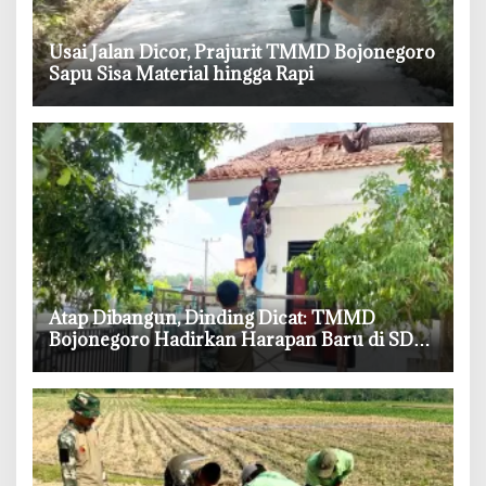
‎Usai Jalan Dicor, Prajurit TMMD Bojonegoro
Sapu Sisa Material hingga Rapi
‎Atap Dibangun, Dinding Dicat: TMMD
Bojonegoro Hadirkan Harapan Baru di SDN
Kesongo 1