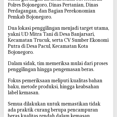
l
Polres Bojonegoro, Dinas Pertanian, Dinas
o
Perdagangan, dan Bagian Perekonomian
s
Pemkab Bojonegoro.
a
n
‎Dua lokasi penggilingan menjadi target utama,
D
yakni UD Mitra Tani di Desa Banjarsari,
i
Kecamatan Trucuk, serta CV Sumber Ekonomi
b
Putra di Desa Pacul, Kecamatan Kota
u
Bojonegoro.
r
u
‎Dalam sidak, tim memeriksa mulai dari proses
H
penggilingan hingga pengemasan beras.
i
n
‎Fokus pemeriksaan meliputi kualitas bahan
g
baku, metode produksi, hingga keabsahan
g
label kemasan.
a
k
‎Semua dilakukan untuk memastikan tidak
e
ada praktik curang berupa pencampuran
P
beras kualitas rendah dalam kemasan