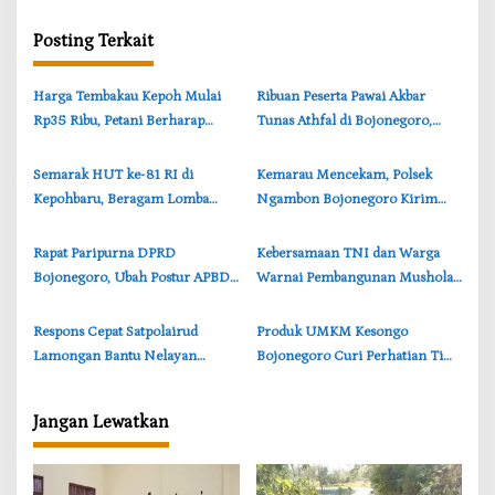
g
a
Posting Terkait
s
Harga Tembakau Kepoh Mulai
‎Ribuan Peserta Pawai Akbar
i
Rp35 Ribu, Petani Berharap
Tunas Athfal di Bojonegoro,
p
Tembus Rp50 Ribu per Kilogram
Cantika Wahono Tekankan Hak
o
Anak
Semarak HUT ke-81 RI di
‎Kemarau Mencekam, Polsek
s
Kepohbaru, Beragam Lomba
Ngambon Bojonegoro Kirim
Digelar Sepanjang Agustus 2026
8.000 Liter Air Bersih ke Warga
Bondol
‎Rapat Paripurna DPRD
‎Kebersamaan TNI dan Warga
Bojonegoro, Ubah Postur APBD
Warnai Pembangunan Mushola
2026: Belanja Daerah Kini
TMMD di Perbatasan
Rp6,250 Triliun
Bojonegoro-Lamongan
‎Respons Cepat Satpolairud
‎Produk UMKM Kesongo
Lamongan Bantu Nelayan
Bojonegoro Curi Perhatian Tim
Kehabisan Solar di Tengah Laut
Wasev TMMD, Brigjen TNI
Paciran
Herry Beri Pujian
Jangan Lewatkan