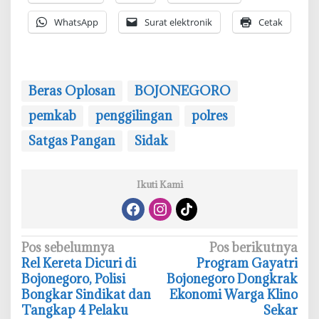
WhatsApp
Surat elektronik
Cetak
Beras Oplosan
BOJONEGORO
pemkab
penggilingan
polres
Satgas Pangan
Sidak
Ikuti Kami
N
Pos sebelumnya
Pos berikutnya
‎Rel Kereta Dicuri di
Program Gayatri
a
Bojonegoro, Polisi
Bojonegoro Dongkrak
v
Bongkar Sindikat dan
Ekonomi Warga Klino
i
Tangkap 4 Pelaku
Sekar