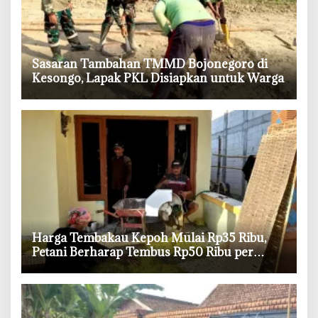
‎Sasaran Tambahan TMMD Bojonegoro di
Kesongo, Lapak PKL Disiapkan untuk Warga
Harga Tembakau Kepoh Mulai Rp35 Ribu,
Petani Berharap Tembus Rp50 Ribu per
Kilogram