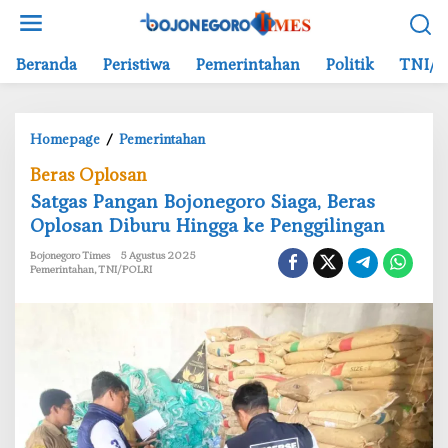
L
e
w
Beranda
Peristiwa
Pemerintahan
Politik
TNI/P
a
t
i
Homepage
/
Pemerintahan
S
k
a
e
Beras Oplosan
t
k
Satgas Pangan Bojonegoro Siaga, Beras
g
o
Oplosan Diburu Hingga ke Penggilingan
a
n
s
t
Bojonegoro Times
5 Agustus 2025
P
e
Pemerintahan
,
TNI/POLRI
a
n
n
g
a
n
B
o
j