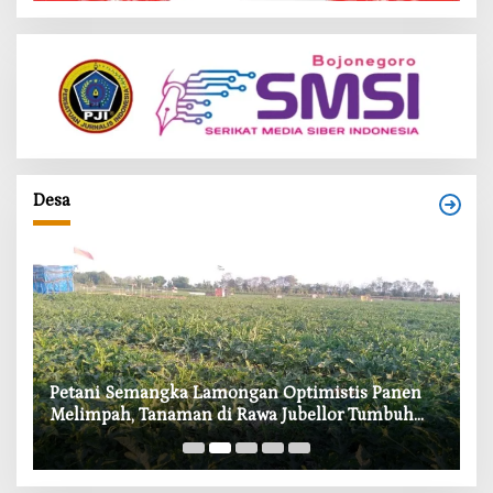
Desa
i
Petani Semangka Lamongan Optimistis Panen
‎
Melimpah, Tanaman di Rawa Jubellor Tumbuh
In
Subur