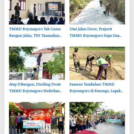
‎TMMD Bojonegoro Tak Cuma
‎Usai Jalan Dicor, Prajurit
Bangun Jalan, TNI Tanamkan
TMMD Bojonegoro Sapu Sisa
Wawasan Kebangsaan ke Pelajar
Material hingga Rapi
Kesongo
‎Atap Dibangun, Dinding Dicat:
‎Sasaran Tambahan TMMD
TMMD Bojonegoro Hadirkan
Bojonegoro di Kesongo, Lapak
Harapan Baru di SDN Kesongo 1
PKL Disiapkan untuk Warga