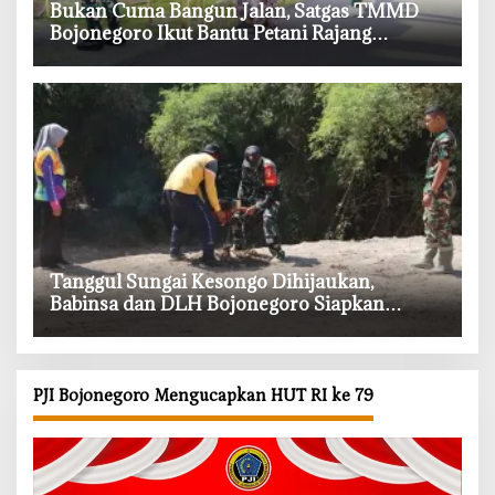
‎Bukan Cuma Bangun Jalan, Satgas TMMD
Bojonegoro Ikut Bantu Petani Rajang
Tembakau
‎Tanggul Sungai Kesongo Dihijaukan,
Babinsa dan DLH Bojonegoro Siapkan
Benteng Alami
PJI Bojonegoro Mengucapkan HUT RI ke 79