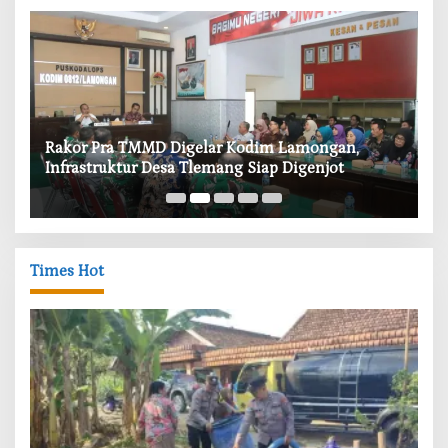
‎Rakor Pra TMMD Digelar Kodim Lamongan,
‎T
Infrastruktur Desa Tlemang Siap Digenjot
W
Times Hot