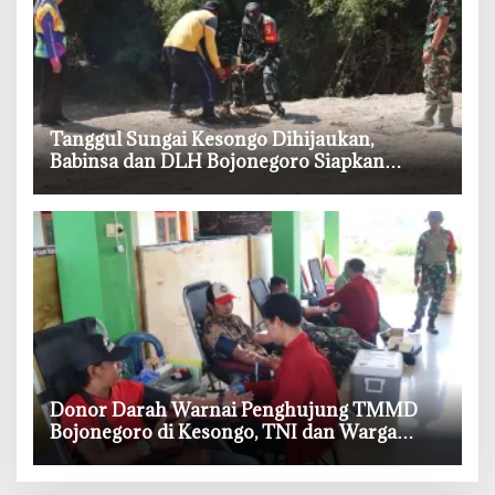
‎Tanggul Sungai Kesongo Dihijaukan,
Babinsa dan DLH Bojonegoro Siapkan
Benteng Alami
‎Donor Darah Warnai Penghujung TMMD
Bojonegoro di Kesongo, TNI dan Warga
Bergerak untuk Kemanusiaan