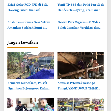
‎SMSI Gelar FGD PFII di Bali,
‎Yonif TP 885 dan Polri Patroli di
Dorong Pusat Finansial
Dander-Temayang, Keamanan
Indonesia Berkelas Dunia
Bojonegoro Tetap Kondusif
‎Bhabinkamtibmas Desa Setren
‎Dewan Pers Tegaskan AI Tidak
Amankan Sedekah Bumi di
Boleh Gantikan Verifikasi dan
Ngasem Bojonegoro
Etika Jurnalistik
Jangan Lewatkan
‎Kemarau Mencekam, Polsek
‎Antusias Peternak Kesongo
Ngambon Bojonegoro Kirim
Tinggi, YANDUWAN TMMD
8.000 Liter Air Bersih ke Warga
Bojonegoro Layani 278 Ternak
Bondol