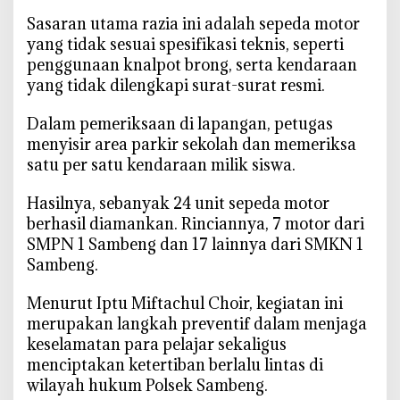
M
‎Sasaran utama razia ini adalah sepeda motor
o
yang tidak sesuai spesifikasi teknis, seperti
t
penggunaan knalpot brong, serta kendaraan
o
yang tidak dilengkapi surat-surat resmi.
r
T
‎Dalam pemeriksaan di lapangan, petugas
a
menyisir area parkir sekolah dan memeriksa
k
satu per satu kendaraan milik siswa.
S
e
‎Hasilnya, sebanyak 24 unit sepeda motor
s
berhasil diamankan. Rinciannya, 7 motor dari
u
SMPN 1 Sambeng dan 17 lainnya dari SMKN 1
a
Sambeng.
i
A
‎Menurut Iptu Miftachul Choir, kegiatan ini
t
merupakan langkah preventif dalam menjaga
u
keselamatan para pelajar sekaligus
r
menciptakan ketertiban berlalu lintas di
a
wilayah hukum Polsek Sambeng.
n