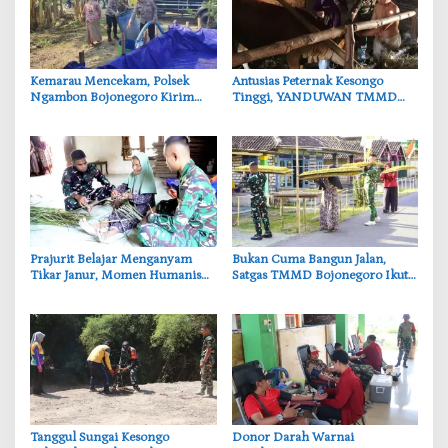
‎Kemarau Mencekam, Polsek
‎Antusias Peternak Kesongo
Ngambon Bojonegoro Kirim
Tinggi, YANDUWAN TMMD
8.000 Liter Air Bersih ke Warga
Bojonegoro Layani 278 Ternak
Bondol
‎Prajurit Belajar Menganyam
‎Bukan Cuma Bangun Jalan,
Tikar Janur, Momen Humanis
Satgas TMMD Bojonegoro Ikut
TMMD ke-129 Bojonegoro
Bantu Petani Rajang Tembakau
‎Tanggul Sungai Kesongo
‎Donor Darah Warnai