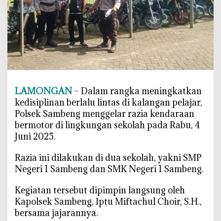
r
,
P
o
l
s
e
k
LAMONGAN
– Dalam rangka meningkatkan
S
kedisiplinan berlalu lintas di kalangan pelajar,
a
m
Polsek Sambeng menggelar razia kendaraan
b
bermotor di lingkungan sekolah pada Rabu, 4
e
Juni 2025.
n
g
‎Razia ini dilakukan di dua sekolah, yakni SMP
S
Negeri 1 Sambeng dan SMK Negeri 1 Sambeng.
i
t
‎Kegiatan tersebut dipimpin langsung oleh
a
Kapolsek Sambeng, Iptu Miftachul Choir, S.H.,
2
bersama jajarannya.
4