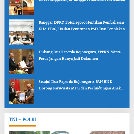
‎Banggar DPRD Bojonegoro Hentikan Pembahasan
KUA-PPAS, Usulan Penurunan PAD Tuai Penolakan
‎Dukung Dua Raperda Bojonegoro, FPPKN Minta
Perda Jangan Hanya Jadi Dokumen
‎Setujui Dua Raperda Bojonegoro, PAN BNR
Dorong Pariwisata Maju dan Perlindungan Anak
Lebih Kuat
TNI – POLRI