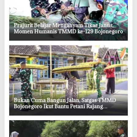
‎Prajurit Belajar Menganyam Tikar Janur,
Momen Humanis TMMD ke-129 Bojonegoro
‎Bukan Cuma Bangun Jalan, Satgas TMMD
Bojonegoro Ikut Bantu Petani Rajang
Tembakau