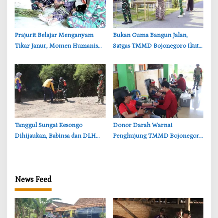
‎Prajurit Belajar Menganyam
‎Bukan Cuma Bangun Jalan,
Tikar Janur, Momen Humanis
Satgas TMMD Bojonegoro Ikut
TMMD ke-129 Bojonegoro
Bantu Petani Rajang Tembakau
‎Tanggul Sungai Kesongo
‎Donor Darah Warnai
Dihijaukan, Babinsa dan DLH
Penghujung TMMD Bojonegoro
Bojonegoro Siapkan Benteng
di Kesongo, TNI dan Warga
Alami
Bergerak untuk Kemanusiaan
News Feed