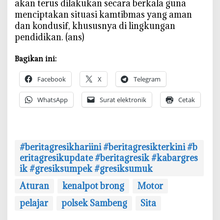
akan terus dilakukan secara berkala guna
menciptakan situasi kamtibmas yang aman
dan kondusif, khususnya di lingkungan
pendidikan. (ans)
Bagikan ini:
Facebook
X
Telegram
WhatsApp
Surat elektronik
Cetak
#beritagresikhariini #beritagresikterkini #b
eritagresikupdate #beritagresik #kabargres
ik #gresiksumpek #gresiksumuk
Aturan
kenalpot brong
Motor
pelajar
polsek Sambeng
Sita