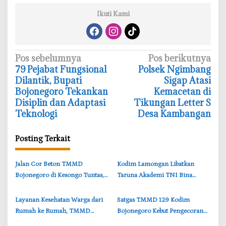
Ikuti Kami
N
Pos sebelumnya
Pos berikutnya
‎79 Pejabat Fungsional
Polsek Ngimbang
a
Dilantik, Bupati
Sigap Atasi
v
Bojonegoro Tekankan
Kemacetan di
i
Disiplin dan Adaptasi
Tikungan Letter S
Teknologi
Desa Kambangan
g
a
Posting Terkait
s
i
‎Jalan Cor Beton TMMD
‎Kodim Lamongan Libatkan
p
Bojonegoro di Kesongo Tuntas,
Taruna Akademi TNI Bina
o
Petani dan Pelajar Kini Lebih
Karakter Pelajar di Brondong
s
Mudah Beraktivitas
‎Layanan Kesehatan Warga dari
‎Satgas TMMD 129 Kodim
Rumah ke Rumah, TMMD
Bojonegoro Kebut Pengecoran
Bojonegoro Beraksi