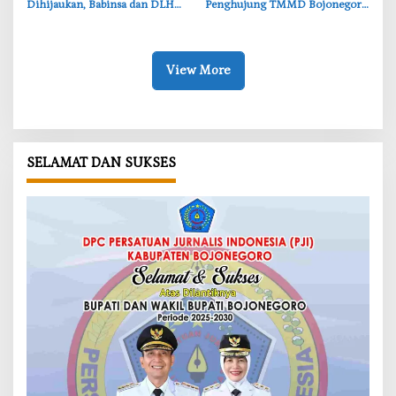
Dihijaukan, Babinsa dan DLH
Penghujung TMMD Bojonegoro
Bojonegoro Siapkan Benteng
di Kesongo, TNI dan Warga
Alami
Bergerak untuk Kemanusiaan
View More
SELAMAT DAN SUKSES