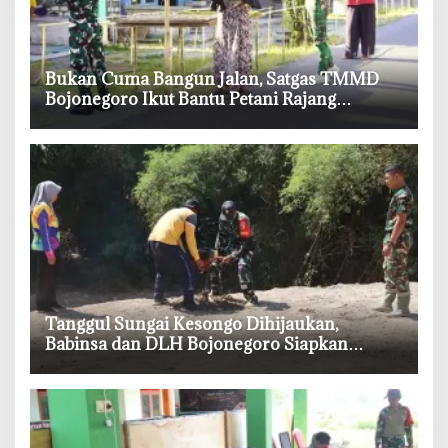
‎Bukan Cuma Bangun Jalan, Satgas TMMD
Bojonegoro Ikut Bantu Petani Rajang
Tembakau
‎Tanggul Sungai Kesongo Dihijaukan,
Babinsa dan DLH Bojonegoro Siapkan
Benteng Alami