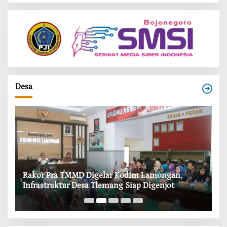
Desa
‎Rakor Pra TMMD Digelar Kodim Lamongan,
‎T
Infrastruktur Desa Tlemang Siap Digenjot
W