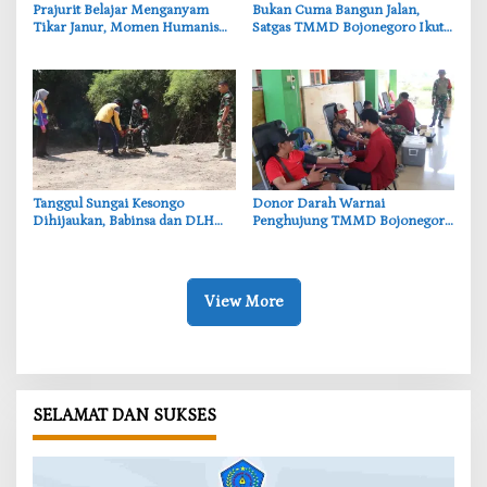
‎Prajurit Belajar Menganyam
‎Bukan Cuma Bangun Jalan,
Tikar Janur, Momen Humanis
Satgas TMMD Bojonegoro Ikut
TMMD ke-129 Bojonegoro
Bantu Petani Rajang Tembakau
‎Tanggul Sungai Kesongo
‎Donor Darah Warnai
Dihijaukan, Babinsa dan DLH
Penghujung TMMD Bojonegoro
Bojonegoro Siapkan Benteng
di Kesongo, TNI dan Warga
Alami
Bergerak untuk Kemanusiaan
View More
SELAMAT DAN SUKSES