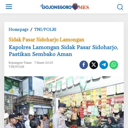
L
e
w
a
t
Homepage
/
TNI/POLRI
K
i
a
Sidak Pasar Sidoharjo Lamongan
k
p
e
Kapolres Lamongan Sidak Pasar Sidoharjo,
o
k
Pastikan Sembako Aman
l
o
r
Bojonegoro Times
7 Maret 2025
n
e
TNI/POLRI
t
s
e
L
n
a
m
o
n
g
a
n