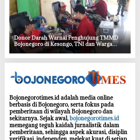
‎Donor Darah Warnai Penghujung TMMD
Bojonegoro di Kesongo, TNI dan Warga
Bergerak untuk Kemanusiaan
Bojonegorotimes.id adalah media online
berbasis di Bojonegoro, serta fokus pada
pemberitaan di wilayah Bojonegoro dan
sekitarnya. Sejak awal,
bojonegorotimes.id
memegang teguh kaidah jurnalistik dalam
pemberitaan, sehingga aspek akurasi, disiplin
verifikasi, independen, melekat kuat di setiap