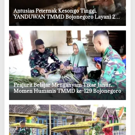
‎Antusias Peternak Kesongo Tinggi,
YANDUWAN TMMD Bojonegoro Layani 278
Ternak
‎Prajurit Belajar Menganyam Tikar Janur,
Momen Humanis TMMD ke-129 Bojonegoro