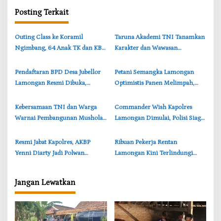
g
a
Posting Terkait
s
‎Outing Class ke Koramil
‎Taruna Akademi TNI Tanamkan
i
Ngimbang, 64 Anak TK dan KB
Karakter dan Wawasan
p
Ceria Kenal Profesi TNI
Kebangsaan di Sekolah Rakyat
o
Lamongan
Pendaftaran BPD Desa Jubellor
Petani Semangka Lamongan
s
Lamongan Resmi Dibuka,
Optimistis Panen Melimpah,
Banner Informasi Telah
Tanaman di Rawa Jubellor
Disebarkan
Tumbuh Subur
‎Kebersamaan TNI dan Warga
‎Commander Wish Kapolres
Warnai Pembangunan Mushola
Lamongan Dimulai, Polisi Siaga
TMMD di Perbatasan
di Sekolah, Pasar hingga Titik
Bojonegoro-Lamongan
Rawan Macet
‎Resmi Jabat Kapolres, AKBP
‎Ribuan Pekerja Rentan
Yenni Diarty Jadi Polwan
Lamongan Kini Terlindungi
Pertama Pimpin Polres
BPJS Ketenagakerjaan, Ini
Bojonegoro
Rinciannya
Jangan Lewatkan