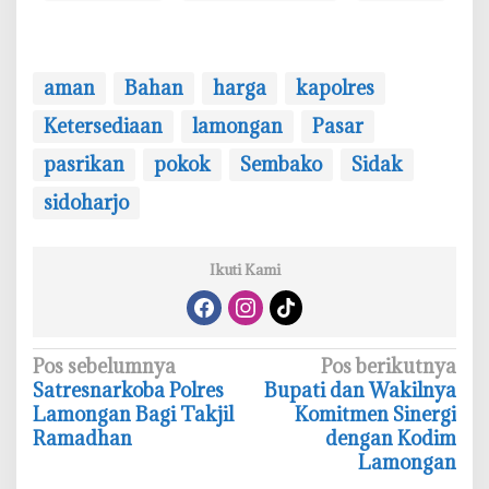
aman
Bahan
harga
kapolres
Ketersediaan
lamongan
Pasar
pasrikan
pokok
Sembako
Sidak
sidoharjo
Ikuti Kami
N
Pos sebelumnya
Pos berikutnya
Satresnarkoba Polres
Bupati dan Wakilnya
a
Lamongan Bagi Takjil
Komitmen Sinergi
v
Ramadhan
dengan Kodim
i
Lamongan