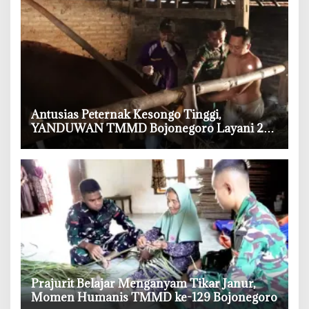
‎Antusias Peternak Kesongo Tinggi,
YANDUWAN TMMD Bojonegoro Layani 278
Ternak
‎Prajurit Belajar Menganyam Tikar Janur,
Momen Humanis TMMD ke-129 Bojonegoro