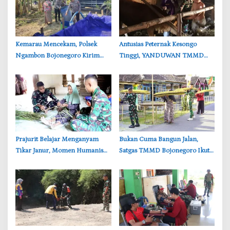
‎Kemarau Mencekam, Polsek
‎Antusias Peternak Kesongo
Ngambon Bojonegoro Kirim
Tinggi, YANDUWAN TMMD
8.000 Liter Air Bersih ke Warga
Bojonegoro Layani 278 Ternak
Bondol
‎Prajurit Belajar Menganyam
‎Bukan Cuma Bangun Jalan,
Tikar Janur, Momen Humanis
Satgas TMMD Bojonegoro Ikut
TMMD ke-129 Bojonegoro
Bantu Petani Rajang Tembakau