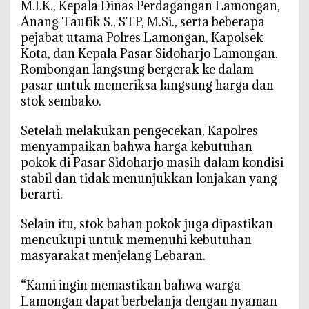
M.I.K., Kepala Dinas Perdagangan Lamongan,
a
Anang Taufik S., STP, M.Si., serta beberapa
s
pejabat utama Polres Lamongan, Kapolsek
t
Kota, dan Kepala Pasar Sidoharjo Lamongan.
i
Rombongan langsung bergerak ke dalam
k
pasar untuk memeriksa langsung harga dan
a
stok sembako.
n
S
Setelah melakukan pengecekan, Kapolres
e
menyampaikan bahwa harga kebutuhan
m
pokok di Pasar Sidoharjo masih dalam kondisi
b
stabil dan tidak menunjukkan lonjakan yang
a
berarti.
k
o
Selain itu, stok bahan pokok juga dipastikan
A
mencukupi untuk memenuhi kebutuhan
m
masyarakat menjelang Lebaran.
a
n
“Kami ingin memastikan bahwa warga
Lamongan dapat berbelanja dengan nyaman