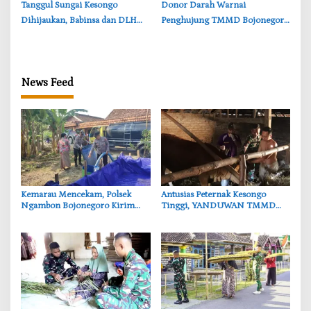
‎Tanggul Sungai Kesongo
‎Donor Darah Warnai
Dihijaukan, Babinsa dan DLH
Penghujung TMMD Bojonegoro
Bojonegoro Siapkan Benteng
di Kesongo, TNI dan Warga
Alami
Bergerak untuk Kemanusiaan
News Feed
‎Kemarau Mencekam, Polsek
‎Antusias Peternak Kesongo
Ngambon Bojonegoro Kirim
Tinggi, YANDUWAN TMMD
8.000 Liter Air Bersih ke Warga
Bojonegoro Layani 278 Ternak
Bondol