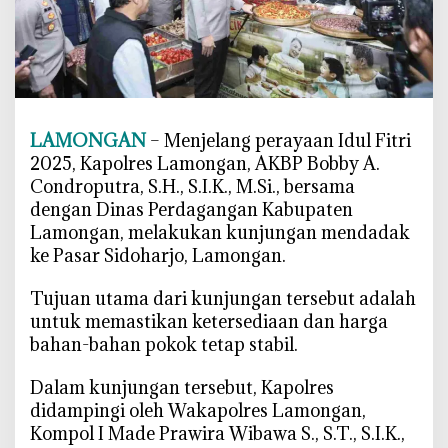
S
i
d
a
k
P
LAMONGAN
– Menjelang perayaan Idul Fitri
a
s
2025, Kapolres Lamongan, AKBP Bobby A.
a
Condroputra, S.H., S.I.K., M.Si., bersama
r
dengan Dinas Perdagangan Kabupaten
S
Lamongan, melakukan kunjungan mendadak
i
ke Pasar Sidoharjo, Lamongan.
d
o
Tujuan utama dari kunjungan tersebut adalah
h
untuk memastikan ketersediaan dan harga
a
bahan-bahan pokok tetap stabil.
r
j
Dalam kunjungan tersebut, Kapolres
o
didampingi oleh Wakapolres Lamongan,
,
Kompol I Made Prawira Wibawa S., S.T., S.I.K.,
P