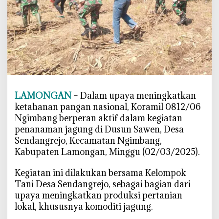
L
a
m
o
n
g
a
n
LAMONGAN
– Dalam upaya meningkatkan
d
ketahanan pangan nasional, Koramil 0812/06
a
Ngimbang berperan aktif dalam kegiatan
n
penanaman jagung di Dusun Sawen, Desa
W
a
Sendangrejo, Kecamatan Ngimbang,
r
Kabupaten Lamongan, Minggu (02/03/2025).
g
a
Kegiatan ini dilakukan bersama Kelompok
K
Tani Desa Sendangrejo, sebagai bagian dari
o
upaya meningkatkan produksi pertanian
l
lokal, khususnya komoditi jagung.
a