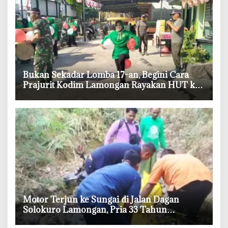
‎Bukan Sekadar Lomba 17-an, Begini Cara
Prajurit Kodim Lamongan Rayakan HUT ke-
81 RI
‎Motor Terjun ke Sungai di Jalan Dagan
Solokuro Lamongan, Pria 33 Tahun
Meninggal