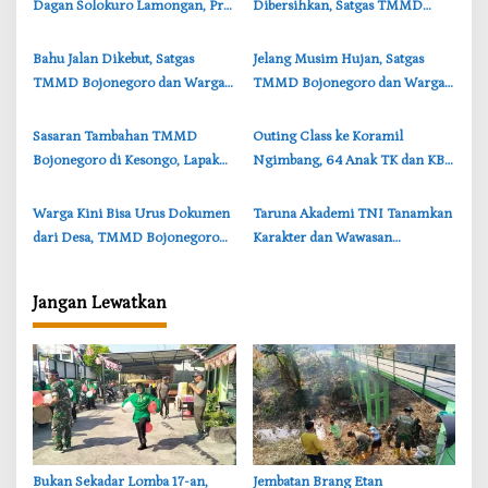
p
Dagan Solokuro Lamongan, Pria
Dibersihkan, Satgas TMMD
o
33 Tahun Meninggal
Bojonegoro Perkuat Gotong
s
Royong Warga
‎Bahu Jalan Dikebut, Satgas
‎Jelang Musim Hujan, Satgas
TMMD Bojonegoro dan Warga
TMMD Bojonegoro dan Warga
Gotong Royong di Tengah Terik
Bersihkan Sungai
‎Sasaran Tambahan TMMD
‎Outing Class ke Koramil
Bojonegoro di Kesongo, Lapak
Ngimbang, 64 Anak TK dan KB
PKL Disiapkan untuk Warga
Ceria Kenal Profesi TNI
‎Warga Kini Bisa Urus Dokumen
‎Taruna Akademi TNI Tanamkan
dari Desa, TMMD Bojonegoro
Karakter dan Wawasan
Permudah Layanan Adminduk
Kebangsaan di Sekolah Rakyat
Lamongan
Jangan Lewatkan
‎Bukan Sekadar Lomba 17-an,
‎Jembatan Brang Etan