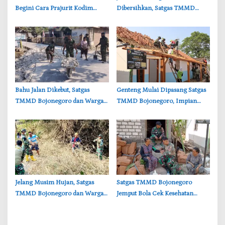
Begini Cara Prajurit Kodim
Dibersihkan, Satgas TMMD
Lamongan Rayakan HUT ke-81
Bojonegoro Perkuat Gotong
RI
Royong Warga
‎Bahu Jalan Dikebut, Satgas
‎Genteng Mulai Dipasang Satgas
TMMD Bojonegoro dan Warga
TMMD Bojonegoro, Impian
Gotong Royong di Tengah Terik
Rumah Layak Ibu Tini Makin
Dekat
‎Jelang Musim Hujan, Satgas
‎Satgas TMMD Bojonegoro
TMMD Bojonegoro dan Warga
Jemput Bola Cek Kesehatan
Bersihkan Sungai
Warga Desa Kesongo