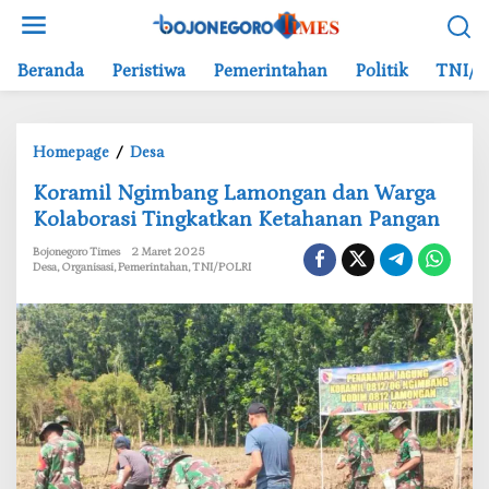
L
e
w
Beranda
Peristiwa
Pemerintahan
Politik
TNI/P
a
t
i
Homepage
/
Desa
K
k
o
e
Koramil Ngimbang Lamongan dan Warga
r
k
Kolaborasi Tingkatkan Ketahanan Pangan
a
o
m
n
Bojonegoro Times
2 Maret 2025
Desa
,
Organisasi
,
Pemerintahan
,
TNI/POLRI
i
t
l
e
N
n
g
i
m
b
a
n
g