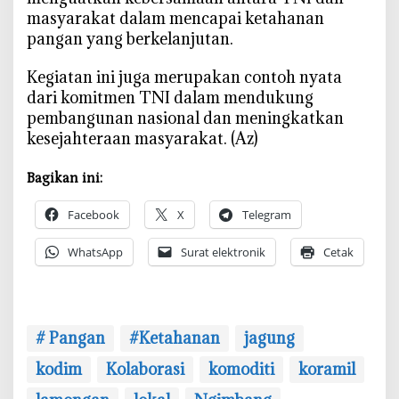
h
masyarakat dalam mencapai ketahanan
a
pangan yang berkelanjutan.
n
a
Kegiatan ini juga merupakan contoh nyata
n
dari komitmen TNI dalam mendukung
P
pembangunan nasional dan meningkatkan
a
kesejahteraan masyarakat. (Az)
n
g
Bagikan ini:
a
n
Facebook
X
Telegram
WhatsApp
Surat elektronik
Cetak
# Pangan
#Ketahanan
jagung
kodim
Kolaborasi
komoditi
koramil