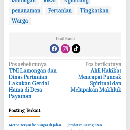
lamongan
lokal
Ngimbang
penanaman
Pertanian
Tingkatkan
Warga
Ikuti Kami
N
Pos sebelumnya
Pos berikutnya
TNI Lamongan dan
Ahli Hakikat
a
Dinas Pertanian
Mencapai Puncak
v
Lakukan Gerdal
Spiritual dan
i
Hama di Desa
Melupakan Makhluk
Payaman
g
a
Posting Terkait
s
i
‎Motor Terjun ke Sungai di Jalan
‎Jembatan Brang Etan