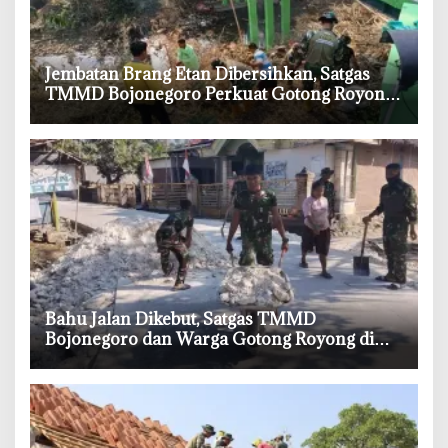
‎Jembatan Brang Etan Dibersihkan, Satgas
TMMD Bojonegoro Perkuat Gotong Royong
Warga
‎Bahu Jalan Dikebut, Satgas TMMD
Bojonegoro dan Warga Gotong Royong di
Tengah Terik