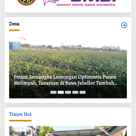
Desa
i
Petani Semangka Lamongan Optimistis Panen
‎
Melimpah, Tanaman di Rawa Jubellor Tumbuh
In
Subur
Times Hot