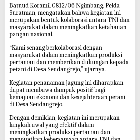
b
Batuud Koramil 0812/06 Ngimbang, Pelda
o
Suratman, mengatakan bahwa kegiatan ini
r
merupakan bentuk kolaborasi antara TNI dan
a
masyarakat dalam meningkatkan ketahanan
s
pangan nasional.
i
T
“Kami senang berkolaborasi dengan
i
masyarakat dalam meningkatkan produksi
n
pertanian dan memberikan dukungan kepada
g
petani di Desa Sendangrejo,” ujarnya.
k
a
Kegiatan penanaman jagung ini diharapkan
t
dapat membawa dampak positif bagi
k
kemajuan ekonomi dan kesejahteraan petani
a
di Desa Sendangrejo.
n
K
Dengan demikian, kegiatan ini merupakan
e
langkah awal yang efektif dalam
t
meningkatkan produksi pertanian dan
a
menguatkan kebersamaan antara TNI dan