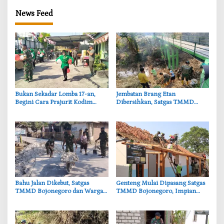
News Feed
‎Bukan Sekadar Lomba 17-an,
‎Jembatan Brang Etan
Begini Cara Prajurit Kodim
Dibersihkan, Satgas TMMD
Lamongan Rayakan HUT ke-81
Bojonegoro Perkuat Gotong
RI
Royong Warga
‎Bahu Jalan Dikebut, Satgas
‎Genteng Mulai Dipasang Satgas
TMMD Bojonegoro dan Warga
TMMD Bojonegoro, Impian
Gotong Royong di Tengah Terik
Rumah Layak Ibu Tini Makin
Dekat