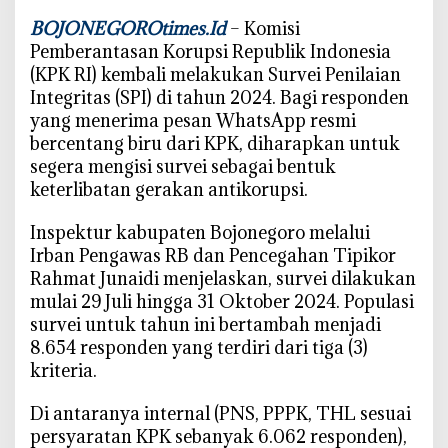
r
BOJONEGOROtimes.Id
– Komisi
i
Pemberantasan Korupsi Republik Indonesia
t
(KPK RI) kembali melakukan Survei Penilaian
a
Integritas (SPI) di tahun 2024. Bagi responden
s
yang menerima pesan WhatsApp resmi
2
bercentang biru dari KPK, diharapkan untuk
0
segera mengisi survei sebagai bentuk
2
keterlibatan gerakan antikorupsi.
4
d
Inspektur kabupaten Bojonegoro melalui
i
Irban Pengawas RB dan Pencegahan Tipikor
B
Rahmat Junaidi menjelaskan, survei dilakukan
o
j
mulai 29 Juli hingga 31 Oktober 2024. Populasi
o
survei untuk tahun ini bertambah menjadi
n
8.654 responden yang terdiri dari tiga (3)
e
kriteria.
g
o
Di antaranya internal (PNS, PPPK, THL sesuai
r
persyaratan KPK sebanyak 6.062 responden),