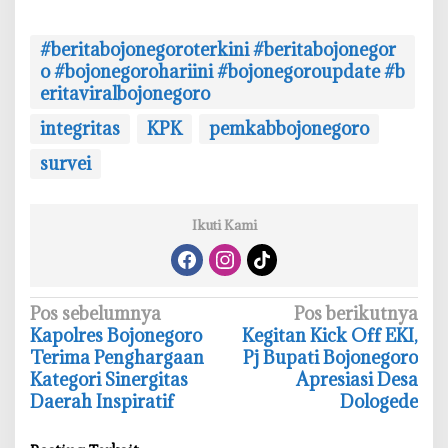
#beritabojonegoroterkini #beritabojonegor
o #bojonegorohariini #bojonegoroupdate #b
eritaviralbojonegoro
integritas
KPK
pemkabbojonegoro
survei
Ikuti Kami
N
Pos sebelumnya
Pos berikutnya
Kapolres Bojonegoro
Kegitan Kick Off EKI,
a
Terima Penghargaan
Pj Bupati Bojonegoro
v
Kategori Sinergitas
Apresiasi Desa
i
Daerah Inspiratif
Dologede
g