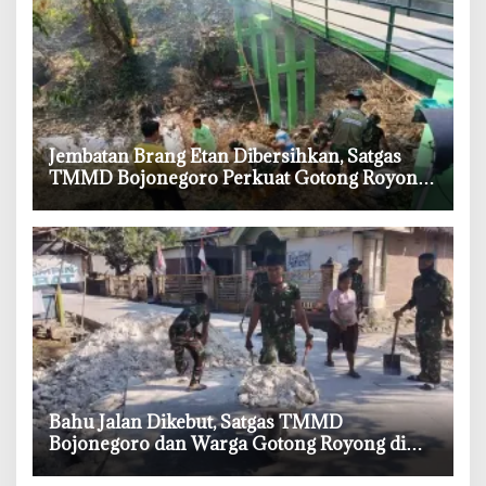
‎Jembatan Brang Etan Dibersihkan, Satgas
TMMD Bojonegoro Perkuat Gotong Royong
Warga
‎Bahu Jalan Dikebut, Satgas TMMD
Bojonegoro dan Warga Gotong Royong di
Tengah Terik