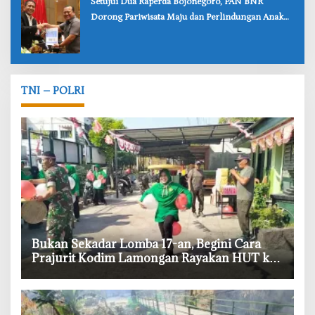
‎Setujui Dua Raperda Bojonegoro, PAN BNR
Dorong Pariwisata Maju dan Perlindungan Anak
Lebih Kuat
TNI – POLRI
‎Bukan Sekadar Lomba 17-an, Begini Cara
Prajurit Kodim Lamongan Rayakan HUT ke-
81 RI