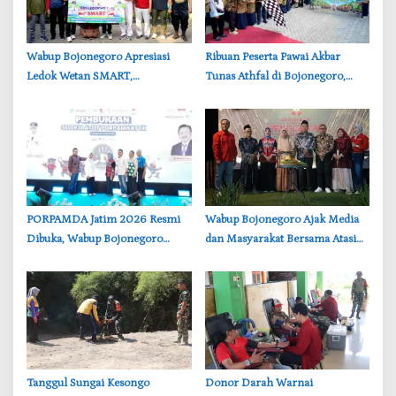
‎Wabup Bojonegoro Apresiasi
‎Ribuan Peserta Pawai Akbar
Ledok Wetan SMART,
Tunas Athfal di Bojonegoro,
Pendidikan Akademik dan Religi
Cantika Wahono Tekankan Hak
Bersinergi
Anak
‎PORPAMDA Jatim 2026 Resmi
Wabup Bojonegoro Ajak Media
Dibuka, Wabup Bojonegoro
dan Masyarakat Bersama Atasi
Tekankan Pentingnya Akses Air
Persoalan Sosial
Bersih
‎Tanggul Sungai Kesongo
‎Donor Darah Warnai