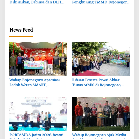
Dihijaukan, Babinsa dan DLH
Penghujung TMMD Bojonegoro
Bojonegoro Siapkan Benteng
di Kesongo, TNI dan Warga
Alami
Bergerak untuk Kemanusiaan
News Feed
‎Wabup Bojonegoro Apresiasi
‎Ribuan Peserta Pawai Akbar
Ledok Wetan SMART,
Tunas Athfal di Bojonegoro,
Pendidikan Akademik dan Religi
Cantika Wahono Tekankan Hak
Bersinergi
Anak
‎PORPAMDA Jatim 2026 Resmi
Wabup Bojonegoro Ajak Media