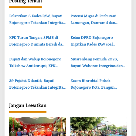
a
Posting Terkait
s
‎Pelantikan 5 Kades PAW, Bupati
‎Potensi Migas di Perhutani
i
Bojonegoro Tekankan Integritas
Lamongan, Danramil dan
p
dan Pelayanan Publik
Forkopimcam Sugio Survei
o
Sumur Tua
‎KPK Turun Tangan, SPMB di
‎Ketua DPRD Bojonegoro
s
Bojonegoro Diminta Bersih dari
Ingatkan Kades PAW soal
Titipan dan Suap
Integritas dan Pelayanan
Masyarakat
‎Bupati dan Wabup Bojonegoro
‎Musrenbang Pemuda 2026,
Talkshow Antikorupsi, KPK
Bupati Wahono: Integritas dan
Soroti Tiga Titik Rawan Korupsi
Inovasi Kunci Masa Depan
Bojonegoro
39 Pejabat Dilantik, Bupati
Zoom Binrohtal Polsek
Bojonegoro Tekankan Integritas
Bojonegoro Kota, Bangun
dan Pelayanan Publik
Integritas dan Jiwa Humanis
Personel
Jangan Lewatkan