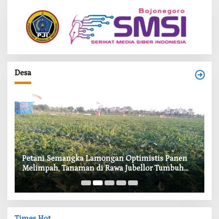
Desa
i
Petani Semangka Lamongan Optimistis Panen
‎
Melimpah, Tanaman di Rawa Jubellor Tumbuh
In
Subur
Times Hot