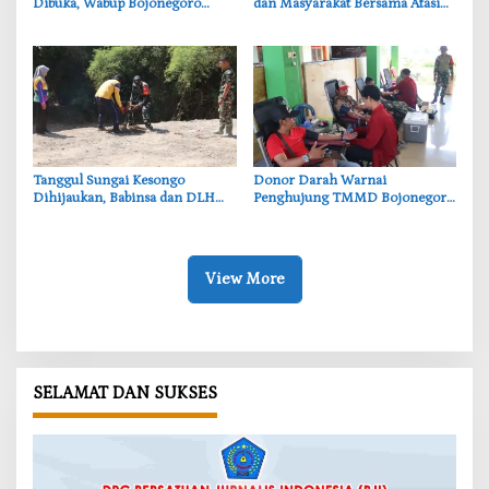
Dibuka, Wabup Bojonegoro
dan Masyarakat Bersama Atasi
Tekankan Pentingnya Akses Air
Persoalan Sosial
Bersih
‎Tanggul Sungai Kesongo
‎Donor Darah Warnai
Dihijaukan, Babinsa dan DLH
Penghujung TMMD Bojonegoro
Bojonegoro Siapkan Benteng
di Kesongo, TNI dan Warga
Alami
Bergerak untuk Kemanusiaan
View More
SELAMAT DAN SUKSES