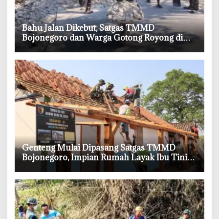
‎Bahu Jalan Dikebut, Satgas TMMD
Bojonegoro dan Warga Gotong Royong di
Tengah Terik
‎Genteng Mulai Dipasang Satgas TMMD
Bojonegoro, Impian Rumah Layak Ibu Tini
Makin Dekat