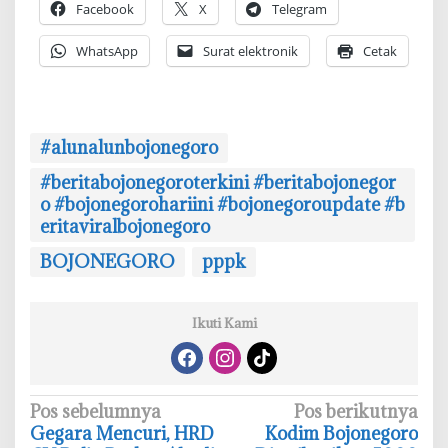
Facebook
X
Telegram
WhatsApp
Surat elektronik
Cetak
#alunalunbojonegoro
#beritabojonegoroterkini #beritabojonegor
o #bojonegorohariini #bojonegoroupdate #b
eritaviralbojonegoro
BOJONEGORO
pppk
Ikuti Kami
N
Pos sebelumnya
Pos berikutnya
Gegara Mencuri, HRD
Kodim Bojonegoro
a