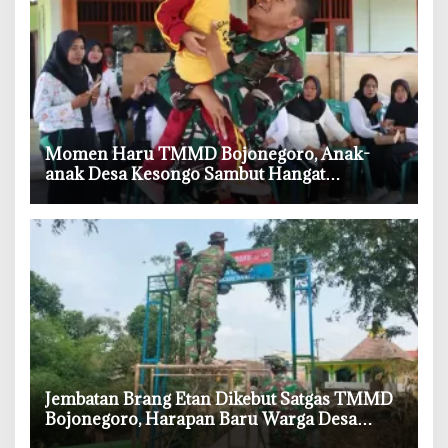
‎Momen Haru TMMD Bojonegoro, Anak-
anak Desa Kesongo Sambut Hangat
Kehadiran Prajurit TNI
‎Jembatan Brang Etan Dikebut Satgas TMMD
Bojonegoro, Harapan Baru Warga Desa
Kesongo