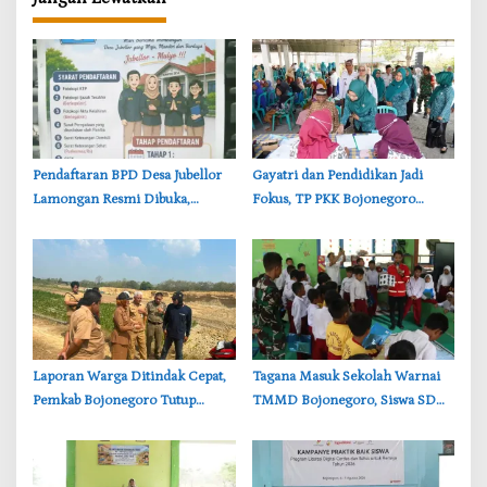
Pendaftaran BPD Desa Jubellor
‎Gayatri dan Pendidikan Jadi
Lamongan Resmi Dibuka,
Fokus, TP PKK Bojonegoro
Banner Informasi Telah
Turun ke Desa Kawangmangu
Disebarkan
‎Laporan Warga Ditindak Cepat,
‎Tagana Masuk Sekolah Warnai
Pemkab Bojonegoro Tutup
TMMD Bojonegoro, Siswa SD
Sementara Lokasi Galian Tanah
Belajar Mitigasi Bencana
di Trucuk