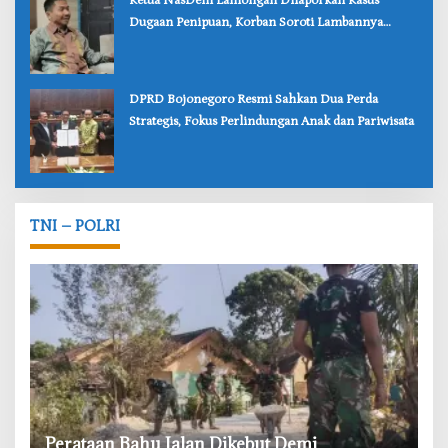
‎Ketua NasDem Lamongan Dilaporkan Kasus
Dugaan Penipuan, Korban Soroti Lambannya
Penanganan Polisi
‎DPRD Bojonegoro Resmi Sahkan Dua Perda
Strategis, Fokus Perlindungan Anak dan Pariwisata
TNI – POLRI
‎Perataan Bahu Jalan Dikebut Demi