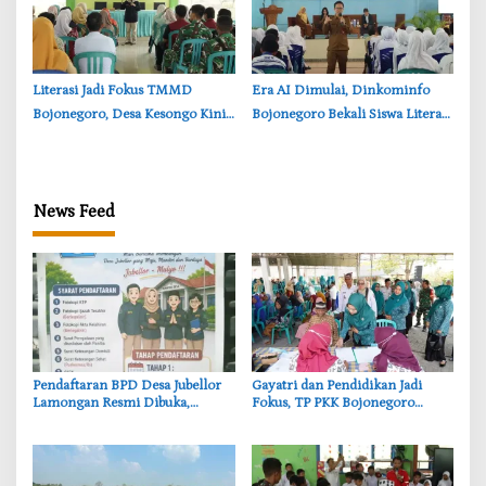
‎Literasi Jadi Fokus TMMD
‎Era AI Dimulai, Dinkominfo
Bojonegoro, Desa Kesongo Kini
Bojonegoro Bekali Siswa Literasi
Punya Layanan Buku Terpadu
Digital dan Berpikir Kritis
News Feed
Pendaftaran BPD Desa Jubellor
‎Gayatri dan Pendidikan Jadi
Lamongan Resmi Dibuka,
Fokus, TP PKK Bojonegoro
Banner Informasi Telah
Turun ke Desa Kawangmangu
Disebarkan