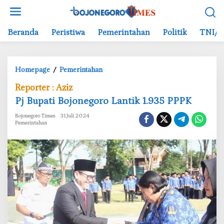
L
e
w
Beranda
Peristiwa
Pemerintahan
Politik
TNI/P
a
t
i
Homepage
/
Pemerintahan
P
k
j
e
Reporter : Aziz
B
k
Pj Bupati Bojonegoro Lantik 1.935 PPPK
u
o
p
n
Bojonegoro Times
31 Juli 2024
Pemerintahan
a
t
t
e
i
n
B
o
j
o
n
e
g