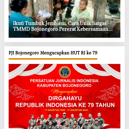
‎Ikuti Tumbuk Jemblem, Cara Unik Satgas
TMMD Bojonegoro Pererat Kebersamaan
dengan Warga
PJI Bojonegoro Mengucapkan HUT RI ke 79