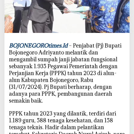
o
r
o
L
a
n
BOJONEGOROtimes.Id
– Penjabat (Pj) Bupati
t
Bojonegoro Adriyanto melantik dan
i
mengambil sumpah janji jabatan fungsional
k
sebanyak 1.935 Pegawai Pemerintah dengan
1
.
Perjanjian Kerja (PPPK) tahun 2023 di alun-
9
alun Kabupaten Bojonegoro, Rabu
3
(31/07/2024). Pj Bupati berharap, dengan
5
adanya para PPPK, pembangunan daerah
P
semakin baik.
P
P
PPPK tahun 2023 yang dilantik, terdiri dari
K
1.189 guru, 588 tenaga kesehatan, dan 158
tenaga teknis. Hadir dalam pelantikan