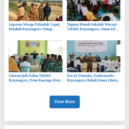
‎Laporan Warga Ditindak Cepat,
‎Tagana Masuk Sekolah Warnai
Pemkab Bojonegoro Tutup
TMMD Bojonegoro, Siswa SD
Sementara Lokasi Galian Tanah
Belajar Mitigasi Bencana
di Trucuk
‎Literasi Jadi Fokus TMMD
‎Era AI Dimulai, Dinkominfo
Bojonegoro, Desa Kesongo Kini
Bojonegoro Bekali Siswa Literasi
Punya Layanan Buku Terpadu
Digital dan Berpikir Kritis
View More