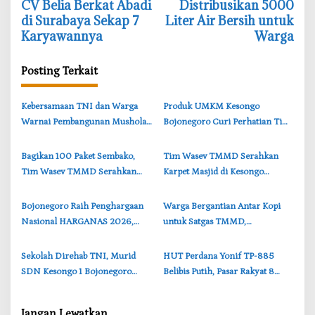
CV Belia Berkat Abadi
Distribusikan 5000
v
di Surabaya Sekap 7
Liter Air Bersih untuk
i
Karyawannya
Warga
g
a
Posting Terkait
s
‎Kebersamaan TNI dan Warga
‎Produk UMKM Kesongo
i
Warnai Pembangunan Mushola
Bojonegoro Curi Perhatian Tim
p
TMMD di Perbatasan
Wasev TMMD, Brigjen TNI
o
Bojonegoro-Lamongan
Herry Beri Pujian
‎Bagikan 100 Paket Sembako,
‎Tim Wasev TMMD Serahkan
s
Tim Wasev TMMD Serahkan
Karpet Masjid di Kesongo
kepada Warga Kesongo
Bojonegoro, Wujud Nyata
Bojonegoro
Kepedulian TNI
‎Bojonegoro Raih Penghargaan
‎Warga Bergantian Antar Kopi
Nasional HARGANAS 2026,
untuk Satgas TMMD,
Cantika Wahono Terima
Kebersamaan Warnai
Apresiasi BKKBN
Pembangunan Jalan di
‎Sekolah Direhab TNI, Murid
‎HUT Perdana Yonif TP-885
Bojonegoro
SDN Kesongo 1 Bojonegoro
Belibis Putih, Pasar Rakyat 8
Sambut Kelas Baru dengan
Hari Siap Ramaikan Bojonegoro
Bahagia
Jangan Lewatkan