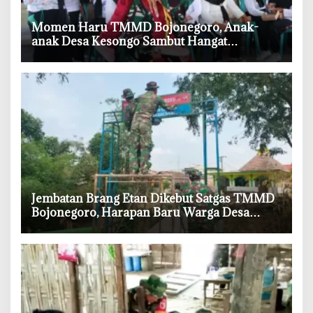
‎Momen Haru TMMD Bojonegoro, Anak-
anak Desa Kesongo Sambut Hangat
Kehadiran Prajurit TNI
‎Jembatan Brang Etan Dikebut Satgas TMMD
Bojonegoro, Harapan Baru Warga Desa
Kesongo