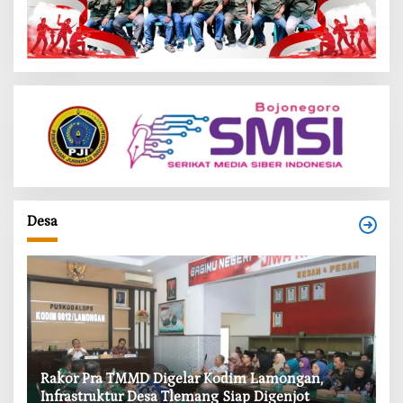
Desa
‎Rakor Pra TMMD Digelar Kodim Lamongan,
‎T
Infrastruktur Desa Tlemang Siap Digenjot
W