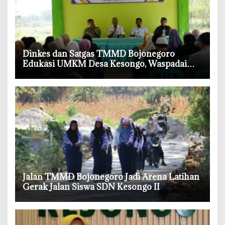
‎Dinkes dan Satgas TMMD Bojonegoro
Edukasi UMKM Desa Kesongo, Waspadai
Boraks dan Formalin
‎Jalan TMMD Bojonegoro Jadi Arena Latihan
Gerak Jalan Siswa SDN Kesongo II