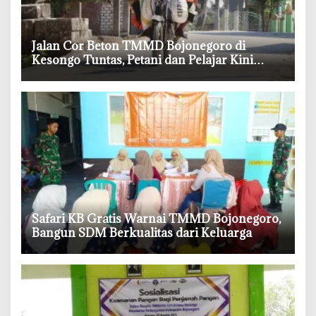
‎Jalan Cor Beton TMMD Bojonegoro di
Kesongo Tuntas, Petani dan Pelajar Kini
Lebih Mudah Beraktivitas
‎Safari KB Gratis Warnai TMMD Bojonegoro,
Bangun SDM Berkualitas dari Keluarga