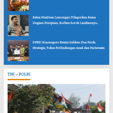
Bojonegoro
‎Ketua NasDem Lamongan Dilaporkan Kasus
Dugaan Penipuan, Korban Soroti Lambannya
Penanganan Polisi
‎DPRD Bojonegoro Resmi Sahkan Dua Perda
Strategis, Fokus Perlindungan Anak dan Pariwisata
TNI – POLRI