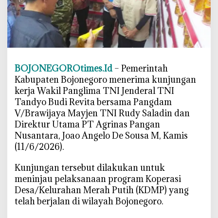
i
B
o
j
o
n
BOJONEGOROtimes.Id
– Pemerintah
e
g
Kabupaten Bojonegoro menerima kunjungan
o
kerja Wakil Panglima TNI Jenderal TNI
r
Tandyo Budi Revita bersama Pangdam
o
V/Brawijaya Mayjen TNI Rudy Saladin dan
,
Direktur Utama PT Agrinas Pangan
W
Nusantara, Joao Angelo De Sousa M, Kamis
a
(11/6/2026).
p
a
‎Kunjungan tersebut dilakukan untuk
n
meninjau pelaksanaan program Koperasi
g
Desa/Kelurahan Merah Putih (KDMP) yang
T
telah berjalan di wilayah Bojonegoro.
N
I