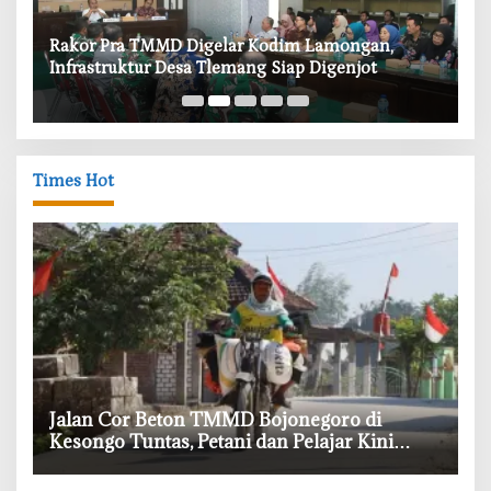
‎Rakor Pra TMMD Digelar Kodim Lamongan,
‎T
Infrastruktur Desa Tlemang Siap Digenjot
W
Times Hot
‎Jalan Cor Beton TMMD Bojonegoro di
Kesongo Tuntas, Petani dan Pelajar Kini
Lebih Mudah Beraktivitas