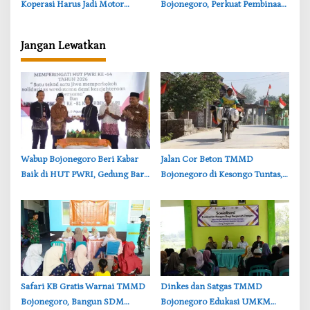
Koperasi Harus Jadi Motor
Bojonegoro, Perkuat Pembinaan
Ekonomi Desa
Haji Berkualitas
Jangan Lewatkan
‎Wabup Bojonegoro Beri Kabar
‎Jalan Cor Beton TMMD
Baik di HUT PWRI, Gedung Baru
Bojonegoro di Kesongo Tuntas,
Segera Dibangun
Petani dan Pelajar Kini Lebih
Mudah Beraktivitas
‎Safari KB Gratis Warnai TMMD
‎Dinkes dan Satgas TMMD
Bojonegoro, Bangun SDM
Bojonegoro Edukasi UMKM