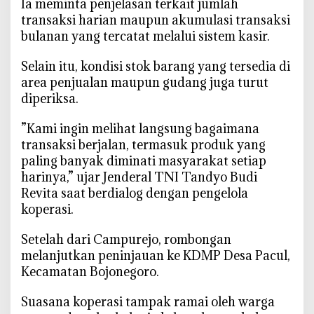
‎Ia meminta penjelasan terkait jumlah
r
transaksi harian maupun akumulasi transaksi
a
bulanan yang tercatat melalui sistem kasir.
s
i
‎Selain itu, kondisi stok barang yang tersedia di
M
area penjualan maupun gudang juga turut
e
diperiksa.
r
a
‎”Kami ingin melihat langsung bagaimana
h
transaksi berjalan, termasuk produk yang
P
paling banyak diminati masyarakat setiap
u
harinya,” ujar Jenderal TNI Tandyo Budi
t
Revita saat berdialog dengan pengelola
i
koperasi.
h
‎Setelah dari Campurejo, rombongan
melanjutkan peninjauan ke KDMP Desa Pacul,
Kecamatan Bojonegoro.
‎Suasana koperasi tampak ramai oleh warga