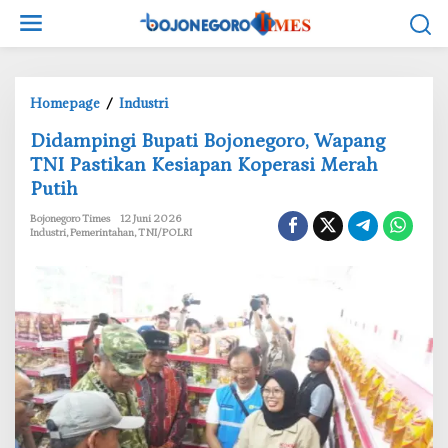
L
e
w
a
t
Homepage
/
Industri
i
D
‎Didampingi Bupati Bojonegoro, Wapang
k
i
e
TNI Pastikan Kesiapan Koperasi Merah
d
k
Putih
a
o
m
Bojonegoro Times
12 Juni 2026
n
p
Industri
,
Pemerintahan
,
TNI/POLRI
t
i
e
n
n
g
i
B
u
p
a
t