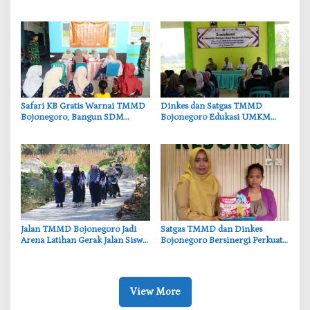
Segera Dibangun
Petani dan Pelajar Kini Lebih
Mudah Beraktivitas
‎Safari KB Gratis Warnai TMMD
‎Dinkes dan Satgas TMMD
Bojonegoro, Bangun SDM
Bojonegoro Edukasi UMKM
Berkualitas dari Keluarga
Desa Kesongo, Waspadai Boraks
dan Formalin
‎Jalan TMMD Bojonegoro Jadi
‎Satgas TMMD dan Dinkes
Arena Latihan Gerak Jalan Siswa
Bojonegoro Bersinergi Perkuat
SDN Kesongo II
Gizi Balita di Kesongo
View More