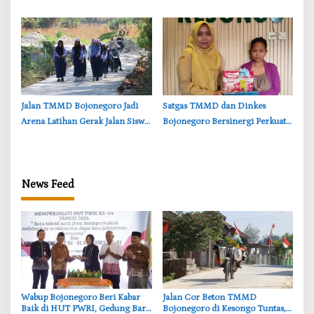
Berkualitas dari Keluarga
Desa Kesongo, Waspadai Boraks
dan Formalin
‎Jalan TMMD Bojonegoro Jadi
‎Satgas TMMD dan Dinkes
Arena Latihan Gerak Jalan Siswa
Bojonegoro Bersinergi Perkuat
SDN Kesongo II
Gizi Balita di Kesongo
News Feed
‎Wabup Bojonegoro Beri Kabar
‎Jalan Cor Beton TMMD
Baik di HUT PWRI, Gedung Baru
Bojonegoro di Kesongo Tuntas,