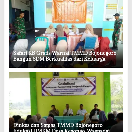
‎Safari KB Gratis Warnai TMMD Bojonegoro,
Bangun SDM Berkualitas dari Keluarga
‎Dinkes dan Satgas TMMD Bojonegoro
Edukasi UMKM Desa Kesongo, Waspadai