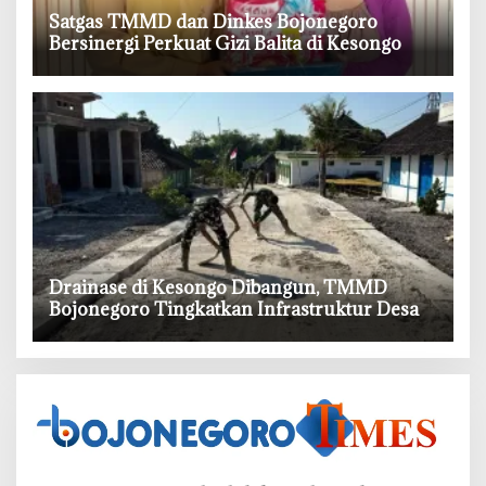
‎Satgas TMMD dan Dinkes Bojonegoro
Bersinergi Perkuat Gizi Balita di Kesongo
‎Drainase di Kesongo Dibangun, TMMD
Bojonegoro Tingkatkan Infrastruktur Desa