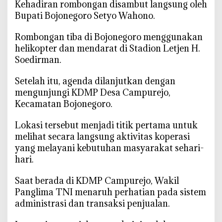
‎Kehadiran rombongan disambut langsung oleh
P
Bupati Bojonegoro Setyo Wahono.
a
s
‎Rombongan tiba di Bojonegoro menggunakan
t
helikopter dan mendarat di Stadion Letjen H.
i
Soedirman.
k
a
‎Setelah itu, agenda dilanjutkan dengan
n
mengunjungi KDMP Desa Campurejo,
K
Kecamatan Bojonegoro.
e
s
‎Lokasi tersebut menjadi titik pertama untuk
i
melihat secara langsung aktivitas koperasi
a
yang melayani kebutuhan masyarakat sehari-
p
hari.
a
n
‎Saat berada di KDMP Campurejo, Wakil
K
Panglima TNI menaruh perhatian pada sistem
o
administrasi dan transaksi penjualan.
p
e