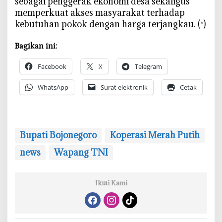
sebagai penggerak ekonomi desa sekaligus
memperkuat akses masyarakat terhadap
kebutuhan pokok dengan harga terjangkau. (*)
Bagikan ini:
Facebook
X
Telegram
WhatsApp
Surat elektronik
Cetak
Bupati Bojonegoro
Koperasi Merah Putih
news
Wapang TNI
Ikuti Kami