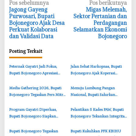
N
Pos sebelumnya
Pos berikutnya
‎Jagong Gayeng
‎Migas Melemah,
a
Purwosari, Bupati
Sektor Pertanian dan
v
Bojonegoro Ajak Desa
Perdagangan
i
Perkuat Kolaborasi
Selamatkan Ekonomi
dan Validasi Data
Bojonegoro
g
a
Posting Terkait
s
i
‎Peternak Gayatri Jadi Fokus,
‎Jalan Sehat Harkopnas, Bupati
p
Bupati Bojonegoro Apresiasi
Bojonegoro Ajak Koperasi
o
Inovasi Mahasiswa Universitas
Berinovasi Ekonomi Kerakyatan
s
Brawijaya
‎Media Gathering 2026, Bupati
‎Menuju Lumbung Pangan
Bojonegoro Tegaskan Pers Mitra
Nasional, Bupati Salurkan
Strategis Pemerintah
Bantuan untuk 99 Poktan
Bojonegoro
‎Program Gayatri Diperluas,
‎Pelantikan 5 Kades PAW, Bupati
Bupati Bojonegoro Siapkan
Bojonegoro Tekankan Integritas
4.400 KPM Dapat Bantuan
dan Pelayanan Publik
Ayam Petelur
‎Bupati Bojonegoro Tegaskan
‎Bupati Kukuhkan PFK KBIHU