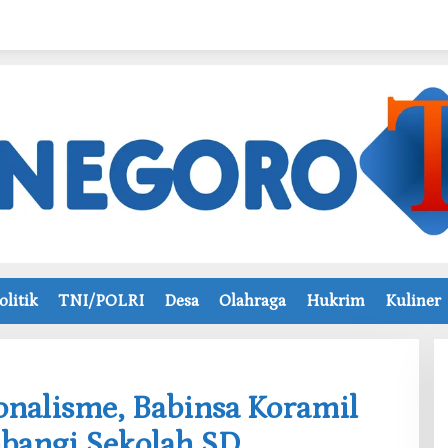
olitik
TNI/POLRI
Desa
Olahraga
Hukrim
Kuliner
onalisme, Babinsa Koramil
bangi Sekolah SD