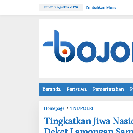
L
Tambahkan Menu
Jumat, 7 Agustus 2026
e
w
a
t
i
k
e
k
o
n
t
e
n
Beranda
Peristiwa
Pemerintahan
P
Homepage
/
TNI/POLRI
T
‎Tingkatkan Jiwa Nasi
i
n
Deket Lamongan Sam