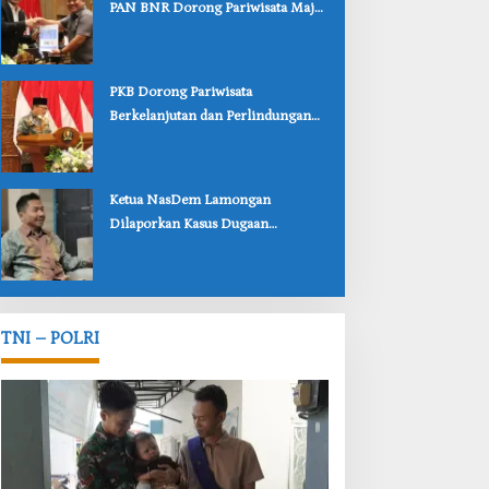
PAN BNR Dorong Pariwisata Maju
dan Perlindungan Anak Lebih Kuat
‎PKB Dorong Pariwisata
Berkelanjutan dan Perlindungan
Anak Lewat Dua Raperda
Bojonegoro
‎Ketua NasDem Lamongan
Dilaporkan Kasus Dugaan
Penipuan, Korban Soroti
Lambannya Penanganan Polisi
TNI – POLRI