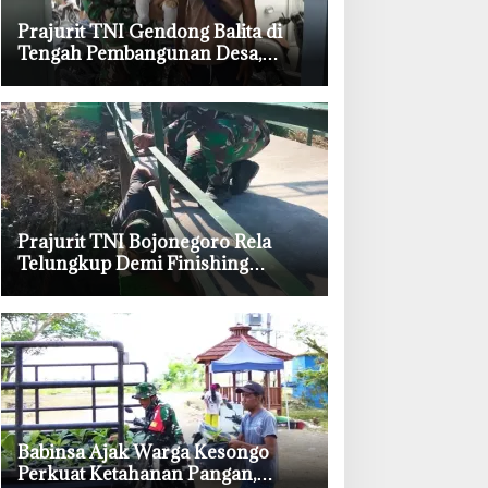
‎Prajurit TNI Gendong Balita di
Tengah Pembangunan Desa,
Momen Haru TMMD Bojonegoro
‎Prajurit TNI Bojonegoro Rela
Telungkup Demi Finishing
Jembatan Brang Etan, Warga
Kesongo Terharu
‎Babinsa Ajak Warga Kesongo
Perkuat Ketahanan Pangan,