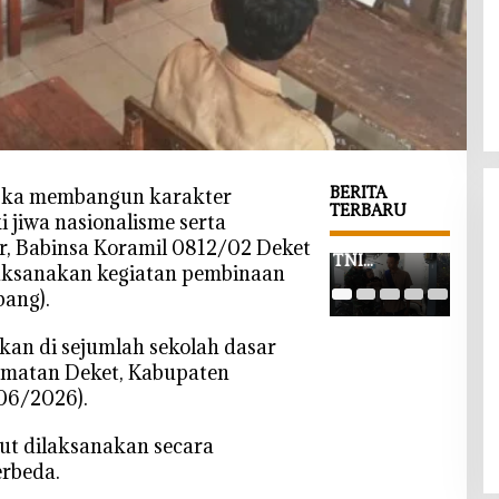
BERITA
ka membangun karakter
TERBARU
 jiwa nasionalisme serta
‎Prajurit
‎Prajurit
‎Bab
r, Babinsa Koramil 0812/02 Deket
TNI
TNI
Aja
ksanakan kegiatan pembinaan
Gendong
Bojonegor
War
ang).
Balita di
o Rela
Kes
Tengah
Telungkup
Per
kan di sejumlah sekolah dasar
Pembangu
Demi
Ket
amatan Deket, Kabupaten
nan Desa,
Finishing
n P
Momen
Jembatan
TM
06/2026).
Haru
Brang
Boj
TMMD
Etan,
o T
ut dilaksanakan secara
Bojonegor
Warga
750 
erbeda.
o
Kesongo
Say