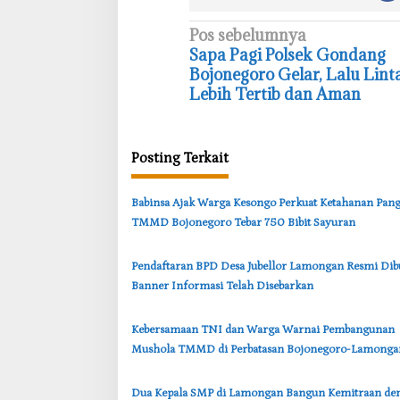
N
Pos sebelumnya
‎Sapa Pagi Polsek Gondang
a
Bojonegoro Gelar, Lalu Lint
v
Lebih Tertib dan Aman
i
g
Posting Terkait
a
s
‎Babinsa Ajak Warga Kesongo Perkuat Ketahanan Pang
i
TMMD Bojonegoro Tebar 750 Bibit Sayuran
p
o
Pendaftaran BPD Desa Jubellor Lamongan Resmi Dib
s
Banner Informasi Telah Disebarkan
‎Kebersamaan TNI dan Warga Warnai Pembangunan
Mushola TMMD di Perbatasan Bojonegoro-Lamonga
‎Dua Kepala SMP di Lamongan Bangun Kemitraan de