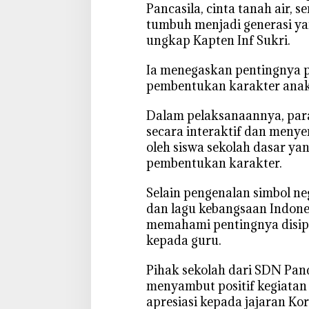
k
Pancasila, cinta tanah air, 
o
tumbuh menjadi generasi ya
l
ungkap Kapten Inf Sukri.
a
h
‎Ia menegaskan pentingnya 
S
pembentukan karakter anak
D
‎Dalam pelaksanaannya, pa
secara interaktif dan men
oleh siswa sekolah dasar ya
pembentukan karakter.
‎Selain pengenalan simbol n
dan lagu kebangsaan Indones
memahami pentingnya disipl
kepada guru.
‎Pihak sekolah dari SDN P
menyambut positif kegiatan
apresiasi kepada jajaran Ko