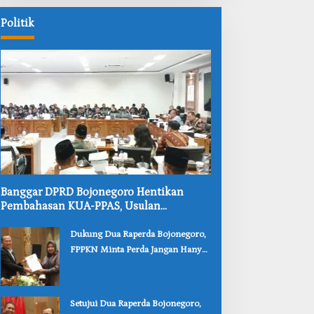
Kesongo
Politik
‎Banggar DPRD Bojonegoro Hentikan
Pembahasan KUA-PPAS, Usulan
Penurunan PAD Tuai Penolakan
‎Dukung Dua Raperda Bojonegoro,
FPPKN Minta Perda Jangan Hanya
Jadi Dokumen
‎Setujui Dua Raperda Bojonegoro,