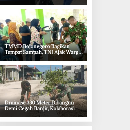
TMMD Bojonegoro Tebar 750
Bibit Sayuran
‎TMMD Bojonegoro Bagikan
Tempat Sampah, TNI Ajak Warga
Kesongo Budayakan Hidup
Bersih
‎Drainase 330 Meter Dibangun
Demi Cegah Banjir, Kolaborasi
Satgas TMMD Bojonegoro dan
Warga Kesongo