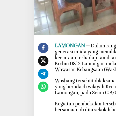
m
e
,
B
a
b
i
n
LAMONGAN
— Dalam rang
s
generasi muda yang memiliki
a
kecintaan terhadap tanah ai
K
Kodim 0812 Lamongan mela
o
Wawasan Kebangsaan (Wasb
r
a
Wasbang tersebut dilaksana
m
yang berada di wilayah Kec
i
Lamongan, pada Senin (08/
l
D
‎Kegiatan pembekalan terseb
e
bersamaan di dua sekolah b
k