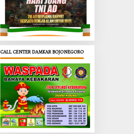
CALL CENTER DAMKAR BOJONEGORO
insa
‎TMMD
‎Drainase
k
Bojonegor
330 Meter
ga
o Bagikan
Dibangun
ongo
Tempat
Demi
kuat
Sampah,
Cegah
ahana
TNI Ajak
Banjir,
angan,
Warga
Kolaborasi
MD
Kesongo
Satgas
onegor
Budayaka
TMMD
ebar
n Hidup
Bojonegor
Bibit
Bersih
o dan
uran
Warga