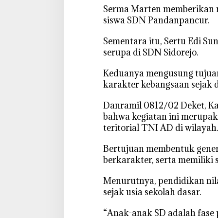
e
Serma Marten memberikan 
t
siswa SDN Pandanpancur.
L
a
‎Sementara itu, Sertu Edi S
m
serupa di SDN Sidorejo.
o
n
‎Keduanya mengusung tujua
g
karakter kebangsaan sejak d
a
n
‎Danramil 0812/02 Deket, K
S
bahwa kegiatan ini merupak
a
teritorial TNI AD di wilayah
m
b
‎Bertujuan membentuk genera
a
berkarakter, serta memiliki
n
g
Menurutnya, pendidikan ni
i
sejak usia sekolah dasar.
S
e
‎“Anak-anak SD adalah fase