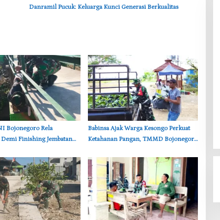
Danramil Pucuk: Keluarga Kunci Generasi Berkualitas
TNI Bojonegoro Rela
‎Babinsa Ajak Warga Kesongo Perkuat
 Demi Finishing Jembatan
Ketahanan Pangan, TMMD Bojonegoro
n, Warga Kesongo Terharu
Tebar 750 Bibit Sayuran