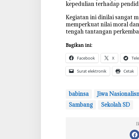
kepedulian terhadap pendid
‎Kegiatan ini dinilai sanga
memperkuat nilai moral dan 
tengah tantangan perkembang
Bagikan ini:
Facebook
X
Tel
Surat elektronik
Cetak
babinsa
Jiwa Nasionalis
Sambang
Sekolah SD
I