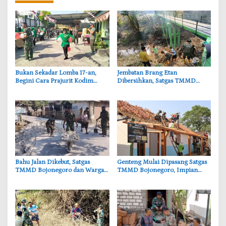
‎Bukan Sekadar Lomba 17-an,
‎Jembatan Brang Etan
Begini Cara Prajurit Kodim
Dibersihkan, Satgas TMMD
Lamongan Rayakan HUT ke-81
Bojonegoro Perkuat Gotong
RI
Royong Warga
‎Bahu Jalan Dikebut, Satgas
‎Genteng Mulai Dipasang Satgas
TMMD Bojonegoro dan Warga
TMMD Bojonegoro, Impian
Gotong Royong di Tengah Terik
Rumah Layak Ibu Tini Makin
Dekat