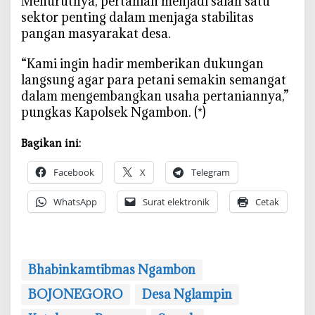
‎Menurutnya, pertanian menjadi salah satu
p
sektor penting dalam menjaga stabilitas
i
pangan masyarakat desa.
n
‎“Kami ingin hadir memberikan dukungan
langsung agar para petani semakin semangat
dalam mengembangkan usaha pertaniannya,”
pungkas Kapolsek Ngambon. (*)
Bagikan ini:
Facebook
X
Telegram
WhatsApp
Surat elektronik
Cetak
‎Bhabinkamtibmas Ngambon
BOJONEGORO
Desa Nglampin