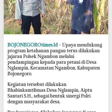
s
N
g
a
m
b
o
n
BOJONEGOROtimes.Id
– Upaya mendukung
B
program ketahanan pangan terus dilakukan
o
jajaran Polsek Ngambon melalui
j
pendampingan kepada para petani di Desa
o
Nglampin, Kecamatan Ngambon, Kabupaten
n
Bojonegoro.
e
g
‎Kegiatan tersebut dilakukan
o
Bhabinkamtibmas Desa Nglampin, Aiptu
r
Santari S.H., sebagai bentuk sinergi Polri
o
dengan masyarakat desa.
T
u