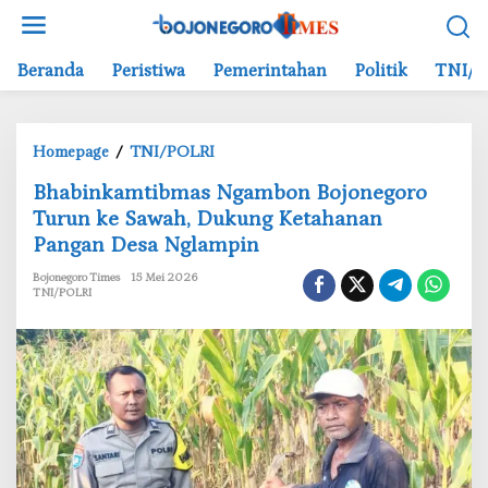
L
e
w
Beranda
Peristiwa
Pemerintahan
Politik
TNI/P
a
t
i
Homepage
/
TNI/POLRI
k
B
e
‎Bhabinkamtibmas Ngambon Bojonegoro
h
k
Turun ke Sawah, Dukung Ketahanan
a
o
Pangan Desa Nglampin
b
n
i
t
Bojonegoro Times
15 Mei 2026
n
e
TNI/POLRI
k
n
a
m
t
i
b
m
a