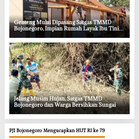
‎Genteng Mulai Dipasang Satgas TMMD
Bojonegoro, Impian Rumah Layak Ibu Tini
Makin Dekat
‎Jelang Musim Hujan, Satgas TMMD
Bojonegoro dan Warga Bersihkan Sungai
PJI Bojonegoro Mengucapkan HUT RI ke 79