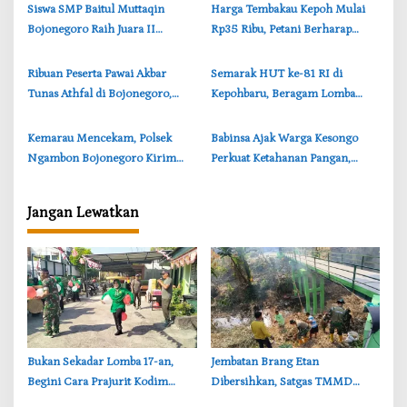
Ikut Bertanding
‎Siswa SMP Baitul Muttaqin
Harga Tembakau Kepoh Mulai
Bojonegoro Raih Juara II
Rp35 Ribu, Petani Berharap
Badminton, Senja Adi Tampil
Tembus Rp50 Ribu per Kilogram
Gemilang
‎Ribuan Peserta Pawai Akbar
Semarak HUT ke-81 RI di
Tunas Athfal di Bojonegoro,
Kepohbaru, Beragam Lomba
Cantika Wahono Tekankan Hak
Digelar Sepanjang Agustus 2026
Anak
‎Kemarau Mencekam, Polsek
‎Babinsa Ajak Warga Kesongo
Ngambon Bojonegoro Kirim
Perkuat Ketahanan Pangan,
8.000 Liter Air Bersih ke Warga
TMMD Bojonegoro Tebar 750
Bondol
Bibit Sayuran
Jangan Lewatkan
‎Bukan Sekadar Lomba 17-an,
‎Jembatan Brang Etan
Begini Cara Prajurit Kodim
Dibersihkan, Satgas TMMD
Lamongan Rayakan HUT ke-81
Bojonegoro Perkuat Gotong