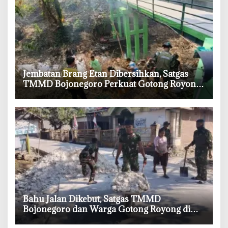
‎Jembatan Brang Etan Dibersihkan, Satgas
TMMD Bojonegoro Perkuat Gotong Royong
Warga
‎Bahu Jalan Dikebut, Satgas TMMD
Bojonegoro dan Warga Gotong Royong di
Tengah Terik