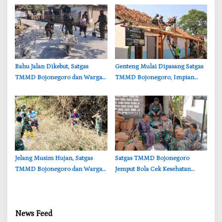
RI
Royong Warga
‎Bahu Jalan Dikebut, Satgas
‎Genteng Mulai Dipasang Satgas
TMMD Bojonegoro dan Warga
TMMD Bojonegoro, Impian
Gotong Royong di Tengah Terik
Rumah Layak Ibu Tini Makin
Dekat
‎Jelang Musim Hujan, Satgas
‎Satgas TMMD Bojonegoro
TMMD Bojonegoro dan Warga
Jemput Bola Cek Kesehatan
Bersihkan Sungai
Warga Desa Kesongo
News Feed