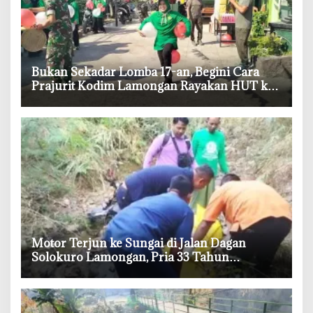
‎Bukan Sekadar Lomba 17-an, Begini Cara
Prajurit Kodim Lamongan Rayakan HUT ke-
81 RI
‎Motor Terjun ke Sungai di Jalan Dagan
Solokuro Lamongan, Pria 33 Tahun
Meninggal