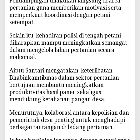
‎Pendampingan dilakukan langsung di area
r
pertanian guna memberikan motivasi serta
u
memperkuat koordinasi dengan petani
n
setempat.
k
e
‎Selain itu, kehadiran polisi di tengah petani
S
diharapkan mampu meningkatkan semangat
a
dalam mengelola lahan pertanian secara
w
maksimal.
a
h
‎Aiptu Santari mengatakan, keterlibatan
,
Bhabinkamtibmas dalam sektor pertanian
D
bertujuan membantu meningkatkan
u
produktivitas hasil panen sekaligus
k
mendukung ketahanan pangan desa.
u
n
‎Menurutnya, kolaborasi antara kepolisian dan
g
pemerintah desa penting untuk menghadapi
K
berbagai tantangan di bidang pertanian.
e
t