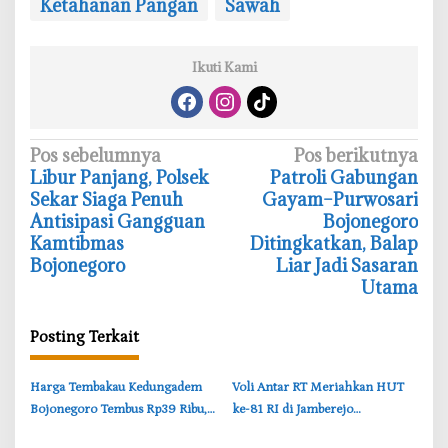
Ketahanan Pangan
Sawah
Ikuti Kami
N
Pos sebelumnya
Pos berikutnya
‎Libur Panjang, Polsek
‎Patroli Gabungan
a
Sekar Siaga Penuh
Gayam–Purwosari
v
Antisipasi Gangguan
Bojonegoro
i
Kamtibmas
Ditingkatkan, Balap
Bojonegoro
Liar Jadi Sasaran
g
Utama
a
s
Posting Terkait
i
p
‎Harga Tembakau Kedungadem
‎Voli Antar RT Meriahkan HUT
o
Bojonegoro Tembus Rp39 Ribu,
ke-81 RI di Jamberejo
s
Petani Sumringah
Bojonegoro, Tim Perempuan