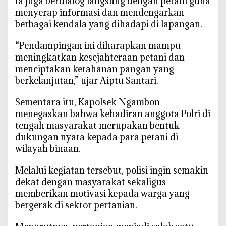
‎Ia juga berdialog langsung dengan petani guna
a
menyerap informasi dan mendengarkan
h
berbagai kendala yang dihadapi di lapangan.
a
n
‎“Pendampingan ini diharapkan mampu
a
meningkatkan kesejahteraan petani dan
n
menciptakan ketahanan pangan yang
P
berkelanjutan,” ujar Aiptu Santari.
a
n
‎Sementara itu, Kapolsek Ngambon
g
menegaskan bahwa kehadiran anggota Polri di
a
tengah masyarakat merupakan bentuk
n
D
dukungan nyata kepada para petani di
e
wilayah binaan.
s
a
‎Melalui kegiatan tersebut, polisi ingin semakin
N
dekat dengan masyarakat sekaligus
g
memberikan motivasi kepada warga yang
l
bergerak di sektor pertanian.
a
m