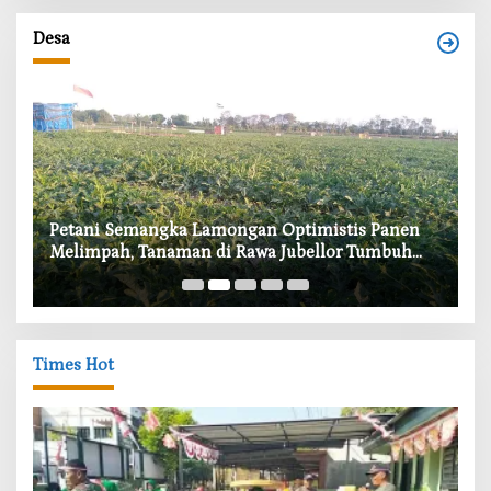
Desa
i
Petani Semangka Lamongan Optimistis Panen
‎
Melimpah, Tanaman di Rawa Jubellor Tumbuh
In
Subur
Times Hot