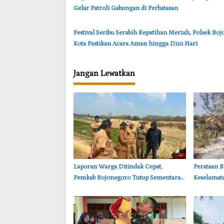
Gelar Patroli Gabungan di Perbatasan
‎Festival Seribu Serabih Kepatihan Meriah, Polsek Bo
Kota Pastikan Acara Aman hingga Dini Hari
Jangan Lewatkan
‎Laporan Warga Ditindak Cepat,
‎Perataan 
Pemkab Bojonegoro Tutup Sementara
Keselamata
Lokasi Galian Tanah di Trucuk
Satgas T