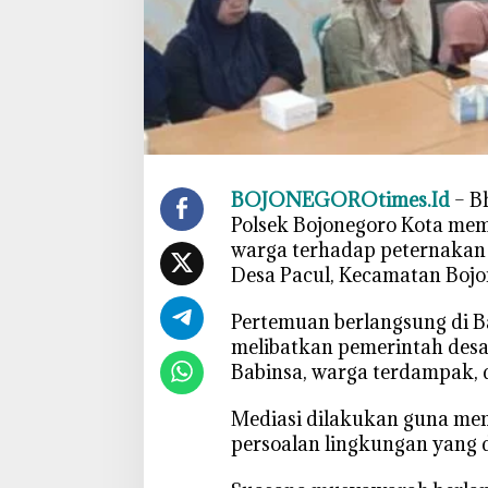
e
r
n
a
k
a
n
A
BOJONEGOROtimes.Id
– B
y
Polsek Bojonegoro Kota memf
a
warga terhadap peternakan
m
Desa Pacul, Kecamatan Bojo
,
B
‎Pertemuan berlangsung di B
h
melibatkan pemerintah desa,
a
Babinsa, warga terdampak, 
b
i
‎Mediasi dilakukan guna men
n
persoalan lingkungan yang 
k
a