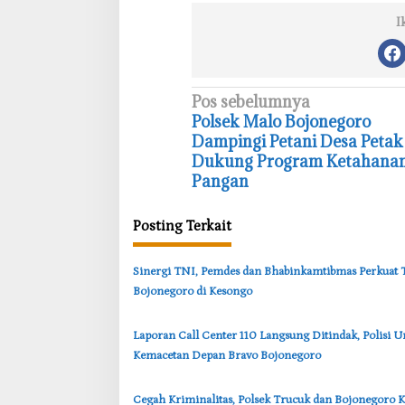
I
N
Pos sebelumnya
Polsek Malo Bojonegoro
a
Dampingi Petani Desa Petak
v
Dukung Program Ketahana
i
Pangan
g
Posting Terkait
a
s
‎Sinergi TNI, Pemdes dan Bhabinkamtibmas Perkua
i
Bojonegoro di Kesongo
p
o
‎Laporan Call Center 110 Langsung Ditindak, Polisi U
s
Kemacetan Depan Bravo Bojonegoro
‎Cegah Kriminalitas, Polsek Trucuk dan Bojonegoro K