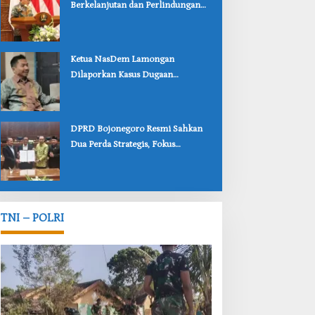
Berkelanjutan dan Perlindungan
Anak Lewat Dua Raperda
Bojonegoro
‎Ketua NasDem Lamongan
Dilaporkan Kasus Dugaan
Penipuan, Korban Soroti
Lambannya Penanganan Polisi
‎DPRD Bojonegoro Resmi Sahkan
Dua Perda Strategis, Fokus
Perlindungan Anak dan Pariwisata
TNI – POLRI