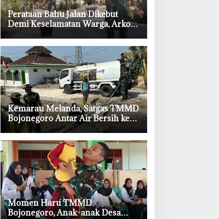
‎Perataan Bahu Jalan Dikebut
Demi Keselamatan Warga, Arko
Jadi Andalan Satgas TMMD
Bojonegoro
‎Kemarau Melanda, Satgas TMMD
Bojonegoro Antar Air Bersih ke
Rumah Warga
‎Momen Haru TMMD
Bojonegoro, Anak-anak Desa