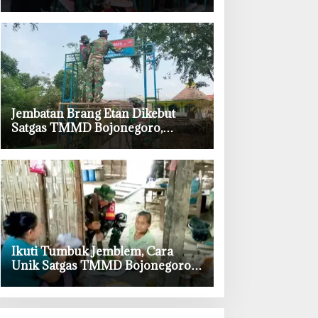
Kesongo Sambut Hangat
Kehadiran Prajurit TNI
‎Jembatan Brang Etan Dikebut
Satgas TMMD Bojonegoro,
Harapan Baru Warga Desa
Kesongo
‎Ikuti Tumbuk Jemblem, Cara
Unik Satgas TMMD Bojonegoro
Pererat Kebersamaan dengan
Warga