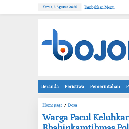
L
Tambahkan Menu
Kamis, 6 Agustus 2026
e
w
a
t
i
k
e
k
o
n
t
e
n
Beranda
Peristiwa
Pemerintahan
P
Homepage
/
Desa
W
‎Warga Pacul Keluhka
a
r
Bhabinkamtibmas Pol