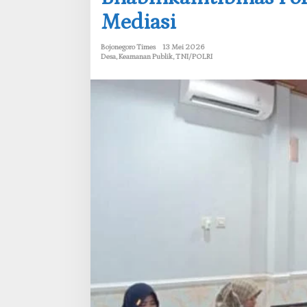
g
Mediasi
a
P
a
Bojonegoro Times
13 Mei 2026
Desa
,
Keamanan Publik
,
TNI/POLRI
c
u
l
K
e
l
u
h
k
a
n
B
a
u
P
e
t