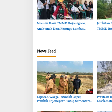
‎Momen Haru TMMD Bojonegoro,
‎Jembatan 
Anak-anak Desa Kesongo Sambut
TMMD Bojo
Hangat Kehadiran Prajurit TNI
Warga Des
News Feed
‎Laporan Warga Ditindak Cepat,
‎Perataan 
Pemkab Bojonegoro Tutup Sementara
Keselamata
Lokasi Galian Tanah di Trucuk
Satgas T