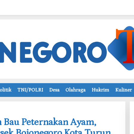
olitik
TNI/POLRI
Desa
Olahraga
Hukrim
Kuliner
n Bau Peternakan Ayam,
sek Bojonegoro Kota Turun