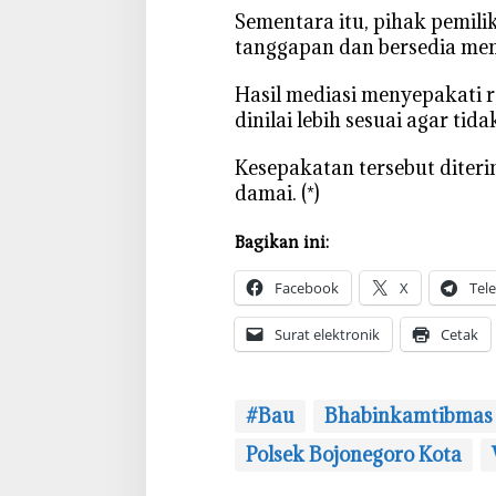
o
‎Sementara itu, pihak pemil
r
tanggapan dan bersedia menc
o
K
‎Hasil mediasi menyepakati 
o
dinilai lebih sesuai agar ti
t
a
‎Kesepakatan tersebut diter
T
damai. (*)
u
r
Bagikan ini:
u
n
Facebook
X
Tel
M
e
Surat elektronik
Cetak
d
i
a
#Bau
Bhabinkamtibmas
s
i
Polsek Bojonegoro Kota