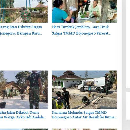
Brang Etan Dikebut Satgas
‎Ikuti Tumbuk Jemblem, Cara Unik
negoro, Harapan Baru
Satgas TMMD Bojonegoro Pererat
a Kesongo
Kebersamaan dengan Warga
Bahu Jalan Dikebut Demi
‎Kemarau Melanda, Satgas TMMD
n Warga, Arko Jadi Andalan
Bojonegoro Antar Air Bersih ke Rumah
MMD Bojonegoro
Warga