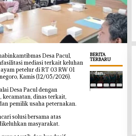
BERITA
habinkamtibmas Desa Pacul,
TERBARU
asilitasi mediasi terkait keluhan
‎Gayatri
‎Lap
 ayam petelur di RT 03 RW 01
Pendaftara
dan
War
negoro, Kamis (12/05/2026).
n BPD
Pendidika
Dit
Desa
n Jadi
Cepa
Jubellor
alai Desa Pacul dengan
Fokus, TP
Pem
Lamonga
 kecamatan, dinas terkait,
PKK
Boj
n Resmi
dan pemilik usaha peternakan.
Bojonegor
o T
Dibuka,
o Turun ke
Sem
Banner
Desa
a Lo
cari solusi bersama atas
Informasi
Kawangm
Gal
dikeluhkan masyarakat.
Telah
angu
Tan
Disebarka
Tru