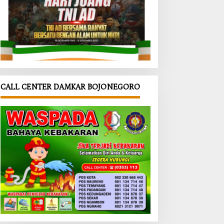
CALL CENTER DAMKAR BOJONEGORO
oran
‎Perataan
‎Kemarau
ga
Bahu Jalan
Melanda,
indak
Dikebut
Satgas
t,
Demi
TMMD
kab
Keselamat
Bojonegor
onegor
an Warga,
o Antar
utup
Arko Jadi
Air Bersih
entar
Andalan
ke Rumah
kasi
Satgas
Warga
ian
TMMD
ah di
Bojonegor
cuk
o