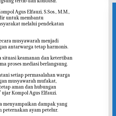
gsung tertib dan kondusif.
n
ompol Agus Elfauzi, S.Sos., M.M.,
dir untuk membantu
asyarakat melalui pendekatan
secara musyawarah menjadi
gan antarwarga tetap harmonis.
ga situasi keamanan dan ketertiban
ma proses mediasi berlangsung.
atani setiap permasalahan warga
engan musyawarah mufakat,
 tetap aman dan hubungan
 ujar Kompol Agus Elfauzi.
rga menyampaikan dampak yang
n peternakan ayam petelur.