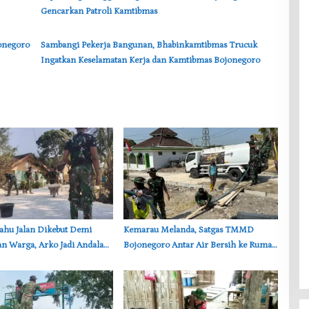
Gencarkan Patroli Kamtibmas
jonegoro
‎Sambangi Pekerja Bangunan, Bhabinkamtibmas Trucuk
Ingatkan Keselamatan Kerja dan Kamtibmas Bojonegoro
Bahu Jalan Dikebut Demi
‎Kemarau Melanda, Satgas TMMD
n Warga, Arko Jadi Andalan
Bojonegoro Antar Air Bersih ke Rumah
MMD Bojonegoro
Warga