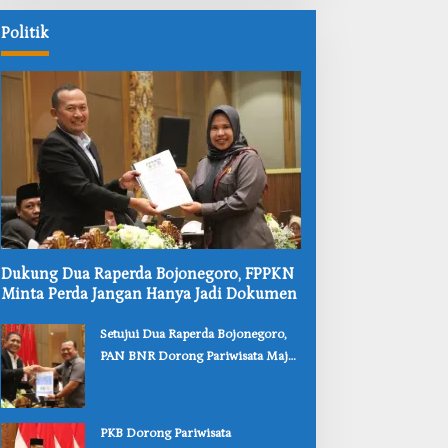
Politik
‎Dukung Dua Raperda Bojonegoro, FPPKN
Minta Perda Jangan Hanya Jadi Dokumen
‎Setujui Dua Raperda Bojonegoro,
PAN BNR Dorong Pariwisata Maju
dan Perlindungan Anak Lebih Kuat
‎PKB Dorong Pariwisata