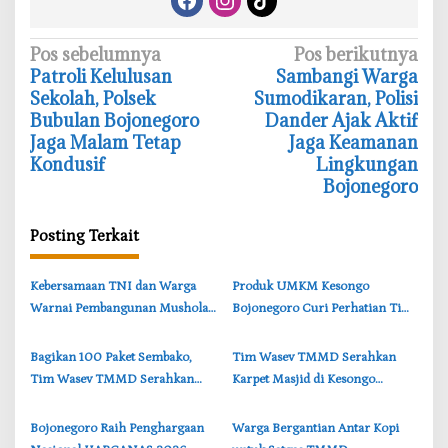
N
Pos sebelumnya
Pos berikutnya
‎Patroli Kelulusan
‎Sambangi Warga
a
Sekolah, Polsek
Sumodikaran, Polisi
v
Bubulan Bojonegoro
Dander Ajak Aktif
i
Jaga Malam Tetap
Jaga Keamanan
Kondusif
Lingkungan
g
Bojonegoro
a
s
Posting Terkait
i
p
‎Kebersamaan TNI dan Warga
‎Produk UMKM Kesongo
o
Warnai Pembangunan Mushola
Bojonegoro Curi Perhatian Tim
s
TMMD di Perbatasan
Wasev TMMD, Brigjen TNI
Bojonegoro-Lamongan
Herry Beri Pujian
‎Bagikan 100 Paket Sembako,
‎Tim Wasev TMMD Serahkan
Tim Wasev TMMD Serahkan
Karpet Masjid di Kesongo
kepada Warga Kesongo
Bojonegoro, Wujud Nyata
Bojonegoro
Kepedulian TNI
‎Bojonegoro Raih Penghargaan
‎Warga Bergantian Antar Kopi