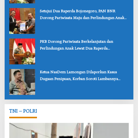
‎Setujui Dua Raperda Bojonegoro, PAN BNR
Dorong Pariwisata Maju dan Perlindungan Anak
Lebih Kuat
‎PKB Dorong Pariwisata Berkelanjutan dan
Perlindungan Anak Lewat Dua Raperda
Bojonegoro
‎Ketua NasDem Lamongan Dilaporkan Kasus
Dugaan Penipuan, Korban Soroti Lambannya
Penanganan Polisi
TNI – POLRI