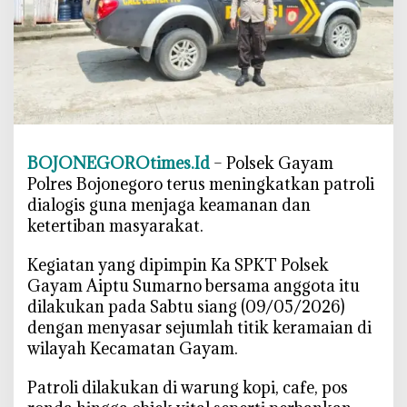
n
g
P
o
l
s
e
k
BOJONEGOROtimes.Id
– Polsek Gayam
G
Polres Bojonegoro terus meningkatkan patroli
a
dialogis guna menjaga keamanan dan
y
ketertiban masyarakat.
a
m
‎Kegiatan yang dipimpin Ka SPKT Polsek
P
Gayam Aiptu Sumarno bersama anggota itu
e
dilakukan pada Sabtu siang (09/05/2026)
r
dengan menyasar sejumlah titik keramaian di
k
wilayah Kecamatan Gayam.
e
t
‎Patroli dilakukan di warung kopi, cafe, pos
a