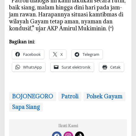
‎“Patroli dialogis ini kami lakukan secara rutin,
n
baik siang, malam hingga dini hari pada jam-
e
jam rawan. Harapannya situasi kamtibmas di
g
wilayah Gayam tetap aman, nyaman dan
o
kondusif,” ujar AKP Amirul Mukiminin. (*)
r
o
Bagikan ini:
Facebook
X
Telegram
WhatsApp
Surat elektronik
Cetak
BOJONEGORO
Patroli
Polsek Gayam
‎Sapa Siang
Ikuti Kami