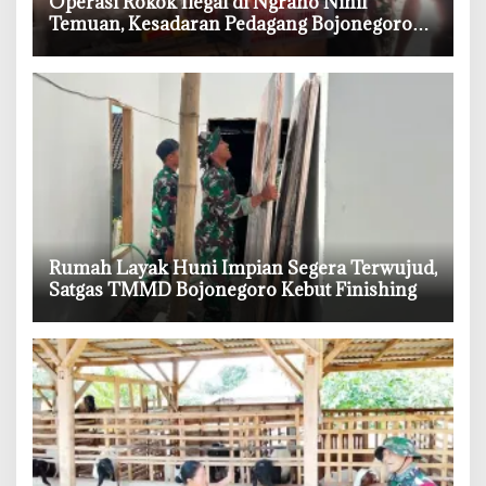
‎Operasi Rokok Ilegal di Ngraho Nihil
Temuan, Kesadaran Pedagang Bojonegoro
Meningkat
‎Rumah Layak Huni Impian Segera Terwujud,
Satgas TMMD Bojonegoro Kebut Finishing