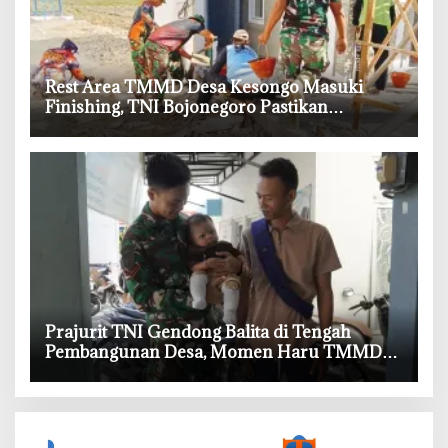
‎Rest Area TMMD Desa Kesongo Masuki
Finishing, TNI Bojonegoro Pastikan
Bangunan Kokoh dan Nyaman
‎Prajurit TNI Gendong Balita di Tengah
Pembangunan Desa, Momen Haru TMMD
Bojonegoro