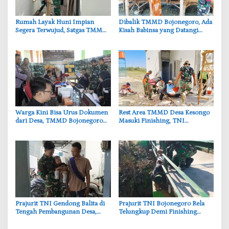
‎Rumah Layak Huni Impian
‎Dibalik TMMD Bojonegoro, Ada
Segera Terwujud, Satgas TMMD
Kisah Babinsa yang Datangi
Bojonegoro Kebut Finishing
Kandang Kambing Demi Dengar
Keluh Warga
‎Warga Kini Bisa Urus Dokumen
‎Rest Area TMMD Desa Kesongo
dari Desa, TMMD Bojonegoro
Masuki Finishing, TNI
Permudah Layanan Adminduk
Bojonegoro Pastikan Bangunan
Kokoh dan Nyaman
‎Prajurit TNI Gendong Balita di
‎Prajurit TNI Bojonegoro Rela
Tengah Pembangunan Desa,
Telungkup Demi Finishing
Momen Haru TMMD
Jembatan Brang Etan, Warga
Bojonegoro
Kesongo Terharu