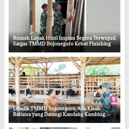
‎Rumah Layak Huni Impian Segera Terwujud,
Satgas TMMD Bojonegoro Kebut Finishing
‎Dibalik TMMD Bojonegoro, Ada Kisah
Babinsa yang Datangi Kandang Kambing
Demi Dengar Keluh Warga