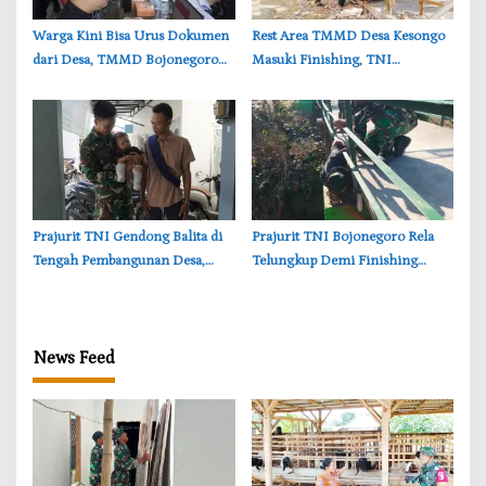
‎Warga Kini Bisa Urus Dokumen
‎Rest Area TMMD Desa Kesongo
dari Desa, TMMD Bojonegoro
Masuki Finishing, TNI
Permudah Layanan Adminduk
Bojonegoro Pastikan Bangunan
Kokoh dan Nyaman
‎Prajurit TNI Gendong Balita di
‎Prajurit TNI Bojonegoro Rela
Tengah Pembangunan Desa,
Telungkup Demi Finishing
Momen Haru TMMD
Jembatan Brang Etan, Warga
Bojonegoro
Kesongo Terharu
News Feed