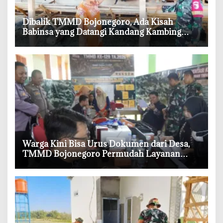
‎Dibalik TMMD Bojonegoro, Ada Kisah
Babinsa yang Datangi Kandang Kambing
Demi Dengar Keluh Warga
‎Warga Kini Bisa Urus Dokumen dari Desa,
TMMD Bojonegoro Permudah Layanan
Adminduk