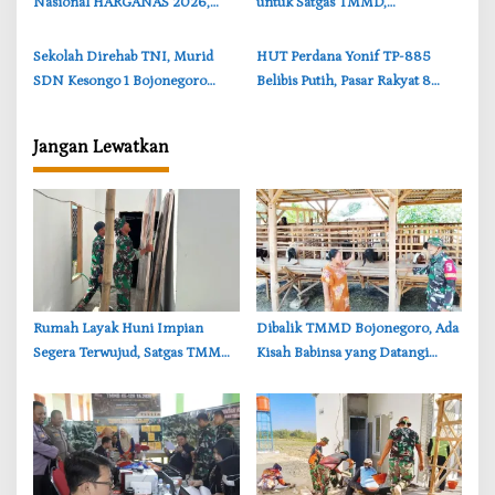
Nasional HARGANAS 2026,
untuk Satgas TMMD,
Cantika Wahono Terima
Kebersamaan Warnai
Apresiasi BKKBN
Pembangunan Jalan di
‎Sekolah Direhab TNI, Murid
‎HUT Perdana Yonif TP-885
Bojonegoro
SDN Kesongo 1 Bojonegoro
Belibis Putih, Pasar Rakyat 8
Sambut Kelas Baru dengan
Hari Siap Ramaikan Bojonegoro
Bahagia
Jangan Lewatkan
‎Rumah Layak Huni Impian
‎Dibalik TMMD Bojonegoro, Ada
Segera Terwujud, Satgas TMMD
Kisah Babinsa yang Datangi
Bojonegoro Kebut Finishing
Kandang Kambing Demi Dengar
Keluh Warga