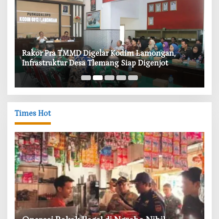
‎Rakor Pra TMMD Digelar Kodim Lamongan,
‎T
Infrastruktur Desa Tlemang Siap Digenjot
W
Times Hot