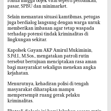
ronda hingga objek vital seperti perbankan,
t
pasar, SPBU dan minimarket.
K
e
‎Selain memantau situasi kamtibmas, petugas
a
juga berdialog langsung dengan warga untuk
m
memberikan imbauan agar tetap waspada
a
terhadap potensi tindak kriminalitas di
n
lingkungan sekitar.
a
n
‎Kapolsek Gayam AKP Amirul Mukiminin,
W
S.Pd.I., M.Sos., mengatakan patroli rutin
i
tersebut bertujuan menciptakan rasa aman
l
bagi masyarakat sekaligus menekan angka
a
kejahatan.
y
a
‎Menurutnya, kehadiran polisi di tengah
h
masyarakat diharapkan mampu
B
mempersempit ruang gerak pelaku
o
kriminalitas.
j
o