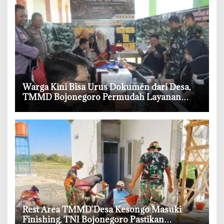
‎Warga Kini Bisa Urus Dokumen dari Desa,
TMMD Bojonegoro Permudah Layanan
Adminduk
‎Rest Area TMMD Desa Kesongo Masuki
Finishing, TNI Bojonegoro Pastikan