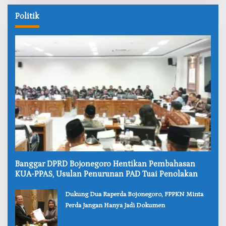
Politik
‎Banggar DPRD Bojonegoro Hentikan Pembahasan
KUA-PPAS, Usulan Penurunan PAD Tuai Penolakan
‎Dukung Dua Raperda Bojonegoro, FPPKN Minta
Perda Jangan Hanya Jadi Dokumen