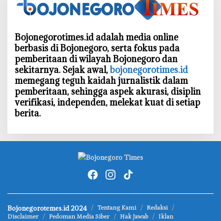
Bojonegorotimes.id adalah media online
berbasis di Bojonegoro, serta fokus pada
pemberitaan di wilayah Bojonegoro dan
sekitarnya. Sejak awal,
bojonegorotimes.id
memegang teguh kaidah jurnalistik dalam
pemberitaan, sehingga aspek akurasi, disiplin
verifikasi, independen, melekat kuat di setiap
berita.
Bojonegorotemes.id 2024
Tentang Kami
Redaksi
Disclaimer
Pedoman Media Siber
Hak Jawab
Iklan